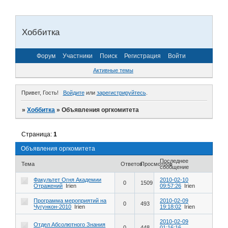
Хоббитка
Форум
Участники
Поиск
Регистрация
Войти
Активные темы
Привет, Гость!
Войдите
или
зарегистрируйтесь
.
»
Хоббитка
»
Объявления оргкомитета
Страница:
1
Объявления оргкомитета
Последнее
Тема
Ответов
Просмотров
сообщение
Факультет Огня Академии
2010-02-10
0
1509
Отражений
Irien
09:57:26
Irien
Программа мероприятий на
2010-02-09
0
493
Чугункон-2010
Irien
19:18:02
Irien
2010-02-09
Отдел Абсолютного Знания
0
448
01:16:16