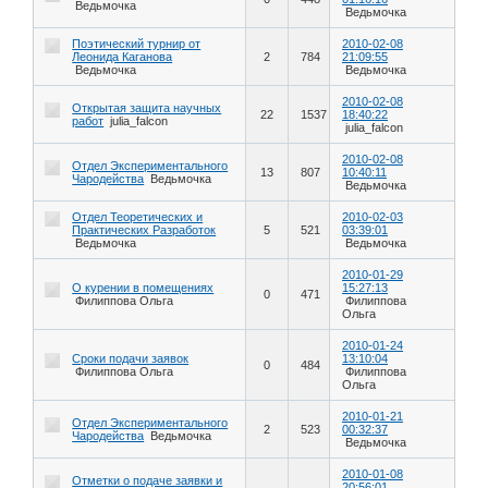
Ведьмочка
Ведьмочка
Поэтический турнир от
2010-02-08
Леонида Каганова
2
784
21:09:55
Ведьмочка
Ведьмочка
2010-02-08
Открытая защита научных
22
1537
18:40:22
работ
julia_falcon
julia_falcon
2010-02-08
Отдел Экспериментального
13
807
10:40:11
Чародейства
Ведьмочка
Ведьмочка
Отдел Теоретических и
2010-02-03
Практических Разработок
5
521
03:39:01
Ведьмочка
Ведьмочка
2010-01-29
О курении в помещениях
15:27:13
0
471
Филиппова Ольга
Филиппова
Ольга
2010-01-24
Сроки подачи заявок
13:10:04
0
484
Филиппова Ольга
Филиппова
Ольга
2010-01-21
Отдел Экспериментального
2
523
00:32:37
Чародейства
Ведьмочка
Ведьмочка
2010-01-08
Отметки о подаче заявки и
20:56:01