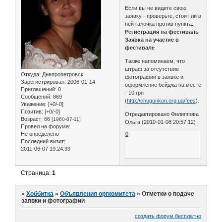
Если вы не видите свою
заявку - проверьте, стоит ли в
ней галочка против пункта:
Регистрация на фестиваль
Заявка на участие в
фестивале
Также напоминаем, что
штраф за отсутствие
Откуда:
Днепропетровск
фотографии в заявке и
Зарегистрирован
: 2006-01-14
оформление бейджа на месте
Приглашений:
0
- 10 грн
Сообщений:
869
(
http://chugunkon.org.ua/fees
).
Уважение:
[+0/-0]
Позитив:
[+0/-0]
Отредактировано Филиппова
Возраст:
66
[1960-07-11]
Ольга (2010-01-08 20:57:12)
Провел на форуме:
Не определено
0
Последний визит:
2011-06-07 19:24:39
Страница:
1
»
Хоббитка
»
Объявления оргкомитета
»
Отметки о подаче
заявки и фотографии
создать форум бесплатно