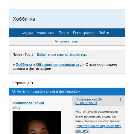
Хоббитка
Форум
Участники
Поиск
Регистрация
Войти
Активные темы
Привет, Гость!
Войдите
или
зарегистрируйтесь
.
»
Хоббитка
»
Объявления оргкомитета
»
Отметки о подаче
заявки и фотографии
Страница:
1
Отметки о подаче заявки и фотографии
Поделиться
2010-
1
Филиппова Ольга
01-08 20:56:01
chug
Настоятельно рекомендуем
всем проверить, видны ли
ваши заявки в списке заявок
(
http://reg.uakon.org.ua/list.html?
kon_id=7
).