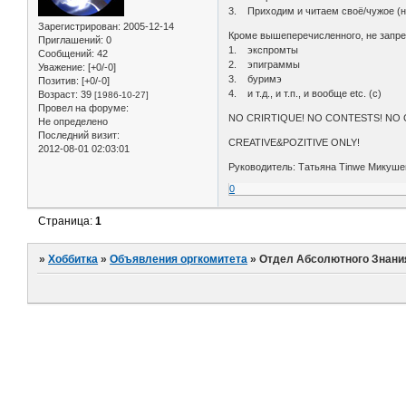
3. Приходим и читаем своё/чужое (н
Зарегистрирован
: 2005-12-14
Кроме вышеперечисленного, не запре
Приглашений:
0
1. экспромты
Сообщений:
42
2. эпиграммы
Уважение:
[+0/-0]
3. буримэ
Позитив:
[+0/-0]
4. и т.д., и т.п., и вообще etc. (с)
Возраст:
39
[1986-10-27]
Провел на форуме:
NO CRIRTIQUE! NO CONTESTS! NO 
Не определено
Последний визит:
CREATIVE&POZITIVE ONLY!
2012-08-01 02:03:01
Руководитель: Татьяна Tinwe Микуше
0
Страница:
1
»
Хоббитка
»
Объявления оргкомитета
»
Отдел Абсолютного Знани