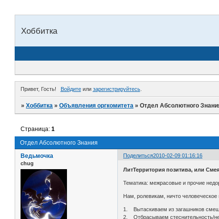
Хоббитка
Привет, Гость!
Войдите
или
зарегистрируйтесь
.
»
Хоббитка
»
Объявления оргкомитета
»
Отдел Абсолютного Знани
Страница:
1
Отдел Абсолютного Знания
Ведьмочка
Поделиться
2010-02-09 01:16:16
chug
ЛитТерритория позитива, или Смея
Тематика: межрасовые и прочие недора
Нам, ролевикам, ничто человеческое 
1. Вытаскиваем из загашников смеш
2. Отбрасываем стеснительность/не