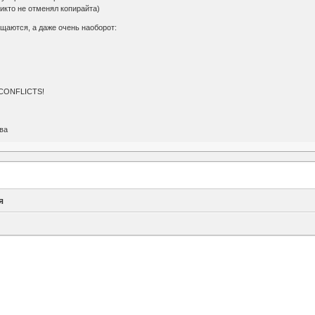
икто не отменял копирайта)
щаются, а даже очень наоборот:
CONFLICTS!
ва
я