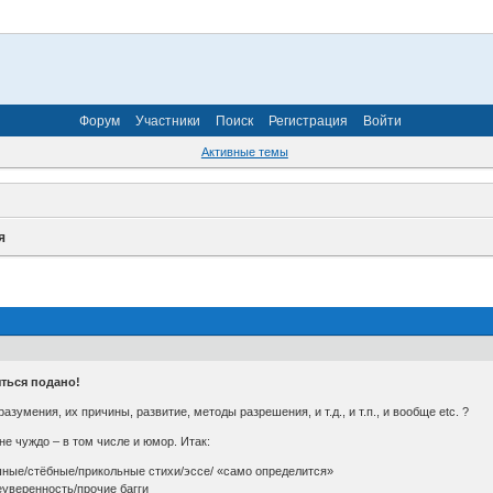
Форум
Участники
Поиск
Регистрация
Войти
Активные темы
я
ться подано!
зумения, их причины, развитие, методы разрешения, и т.д., и т.п., и вообще etc. ?
не чуждо – в том числе и юмор. Итак:
ные/стёбные/прикольные стихи/эссе/ «само определится»
уверенность/прочие багги