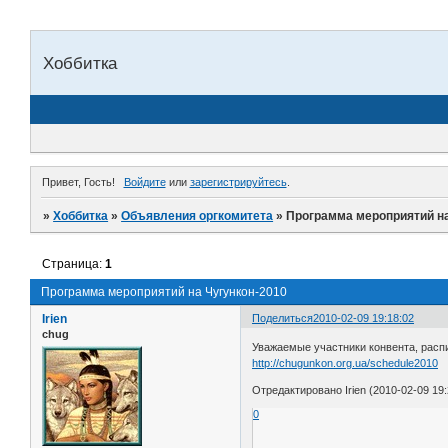
Хоббитка
Привет, Гость!
Войдите
или
зарегистрируйтесь
.
»
Хоббитка
»
Объявления оргкомитета
»
Программа мероприятий на
Страница:
1
Программа мероприятий на Чугункон-2010
Irien
Поделиться
2010-02-09 19:18:02
chug
Уважаемые участники конвента, распи
http://chugunkon.org.ua/schedule2010
Отредактировано Irien (2010-02-09 19:
0