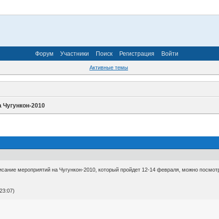
Форум
Участники
Поиск
Регистрация
Войти
Активные темы
 Чугункон-2010
сание мероприятий на Чугункон-2010, который пройдет 12-14 февраля, можно посмотр
23:07)