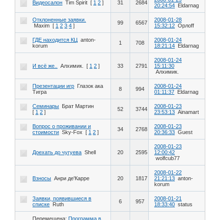
Видеосалон
Tim Spirit
[
1
2
]
31
2684
20:24:54
Eldarnag
Отклоненные заявки.
2008-01-28
99
6567
Maxim
[
1
2
3
4
]
15:32:12
Орлоff
ГДЕ находится КЦ
anton-
2008-01-24
1
708
korum
18:21:14
Eldarnag
2008-01-24
И всё же..
Алхимик.
[
1
2
]
33
2791
15:11:30
Алхимик.
Презентации игр
Глазок ака
2008-01-24
8
994
Тигра
01:11:37
Eldarnag
Семинары
Брат Мартин
2008-01-23
52
3744
[
1
2
]
23:53:13
Ainamart
Вопрос о проживании и
2008-01-23
34
2768
стоимости
Sky-Fox
[
1
2
]
20:36:33
Guest
2008-01-23
Доехать до чугуева
Shell
20
2595
12:00:42
wolfcub77
2008-01-22
Взносы
Анри де'Карре
20
1817
21:21:13
anton-
korum
Заявки, появившиеся в
2008-01-21
6
957
списке
Ruth
18:33:40
status
Перемещена:
Программа в