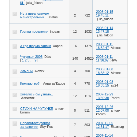
КЦ
julia_falcon
2008-01-15
Ну а предположим
2
722
19:45:11
менестрельник...
status
julia_falcon
2008-01-14
Группа поселения
ingvarr
12
1032
13:47:18
julia_falcon
2008-01-11
А где форма заявки
Харел
16
1375
16:52:47
Alexxx
Чугункон 2008
Dias
2008-01-11
240
14520
[
1
2
3
…
9
]
11:36:07
ЯРА
2008-01-08
Замены
Alexxx
4
700
18:38:12
Alexxx
2008-01-08
Компьютер?..
Анри де'Карре
4
770
18:35:15
av24
хотелось бы узнать..
2007-12-29
12
1197
Алхимик.
13:59:38
Padre
2007-12-26
СТИХИ НА ЧУГУНКЕ
anton-
0
511
12:07:00
anton-
korum
korum
Неработает форма
2007-12-05
7
803
заполнения
Sky-Fox
12:31:17
Eldarnag
2007-11-14