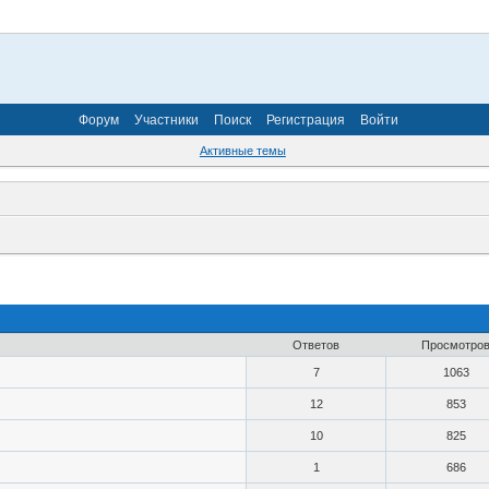
Форум
Участники
Поиск
Регистрация
Войти
Активные темы
Ответов
Просмотро
7
1063
12
853
10
825
1
686