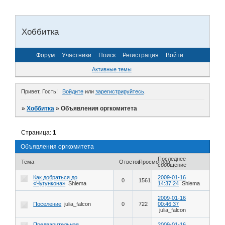
Хоббитка
Форум
Участники
Поиск
Регистрация
Войти
Активные темы
Привет, Гость!
Войдите
или
зарегистрируйтесь
.
»
Хоббитка
»
Объявления оргкомитета
Страница:
1
Объявления оргкомитета
Последнее
Тема
Ответов
Просмотров
сообщение
Как добраться до
2009-01-16
0
1561
«Чугункона»
Shlema
14:37:24
Shlema
2009-01-16
Поселение
julia_falcon
0
722
00:46:37
julia_falcon
Предварительная
2009-01-16