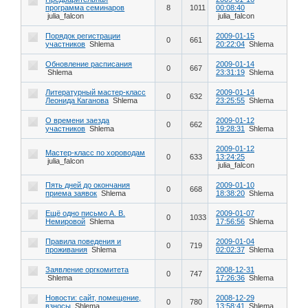
программа семинаров
8
1011
00:08:40
julia_falcon
julia_falcon
Порядок регистрации
2009-01-15
0
661
участников
Shlema
20:22:04
Shlema
Обновление расписания
2009-01-14
0
667
Shlema
23:31:19
Shlema
Литературный мастер-класс
2009-01-14
0
632
Леонида Каганова
Shlema
23:25:55
Shlema
О времени заезда
2009-01-12
0
662
участников
Shlema
19:28:31
Shlema
2009-01-12
Мастер-класс по хороводам
0
633
13:24:25
julia_falcon
julia_falcon
Пять дней до окончания
2009-01-10
0
668
приема заявок
Shlema
18:38:20
Shlema
Ещё одно письмо А. В.
2009-01-07
0
1033
Немировой
Shlema
17:56:56
Shlema
Правила поведения и
2009-01-04
0
719
проживания
Shlema
02:02:37
Shlema
Заявление оргкомитета
2008-12-31
0
747
Shlema
17:26:36
Shlema
Новости: сайт, помещение,
2008-12-29
0
780
взносы
Shlema
13:58:41
Shlema