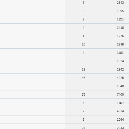
7
2343
8
1595
2
1125
4
1418
4
1276
15
2298
4
1101
0
1024
19
2942
46
4925
0
1040
75
7400
4
1169
56
4374
5
1064
24
2243