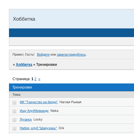
Хоббитка
Привет, Гость!
Войдите
или
зарегистрируйтесь
.
»
Хоббитка
»
Тренировки
Страница:
1
2
»
Тренировки
Тема
МК "Ткачество на бердо"
Наглая Рыжая
Ищу Клуб\Команду
Neka
Луганск
Locky
Набор, клуб "Шарухань"
Ork