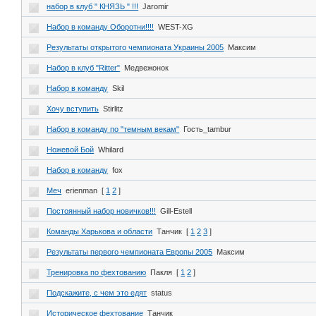
набор в клуб " КНЯЗЬ " !!!
Jaromir
Набор в команду Оборотни!!!!
WEST-XG
Результаты открытого чемпионата Украины 2005
Максим
Набор в клуб "Ritter"
Медвежонок
Набор в команду
Skil
Хочу вступить
Stirlitz
Набор в команду по "темным векам"
Гость_tambur
Ножевой Бой
Whilard
Набор в команду
fox
Меч
erienman
[
1
2
]
Постоянный набор новичков!!!
Gill-Estell
Команды Харькова и области
Танчик
[
1
2
3
]
Результаты первого чемпионата Европы 2005
Максим
Тренировка по фехтованию
Пакля
[
1
2
]
Подскажите, с чем это едят
status
Историческое фехтование
Танчик