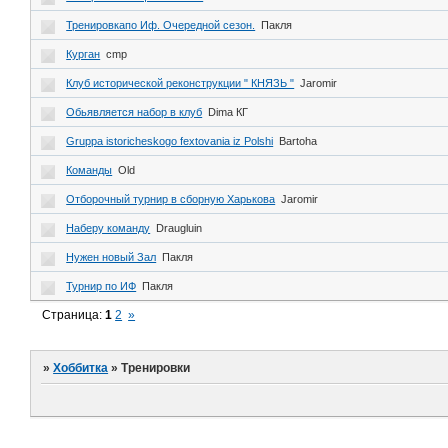
Тренировкапо Иф. Очередной сезон.
Пакля
Курган
cmp
Клуб исторической реконструкции " КНЯЗЬ "
Jaromir
Обьявляется набор в клуб
Dima КГ
Gruppa istoricheskogo fextovania iz Polshi
Bartoha
Команды
Old
Отборочный турнир в сборную Харькова
Jaromir
Наберу команду
Draugluin
Нужен новый Зал
Пакля
Турнир по ИФ
Пакля
Страница:
1
2
»
»
Хоббитка
»
Тренировки