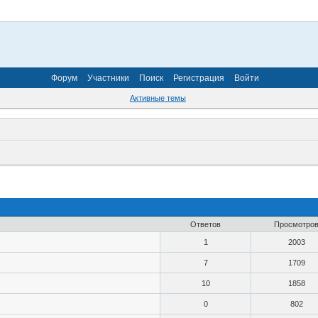
Форум
Участники
Поиск
Регистрация
Войти
Активные темы
Ответов
Просмотро
1
2003
7
1709
10
1858
0
802