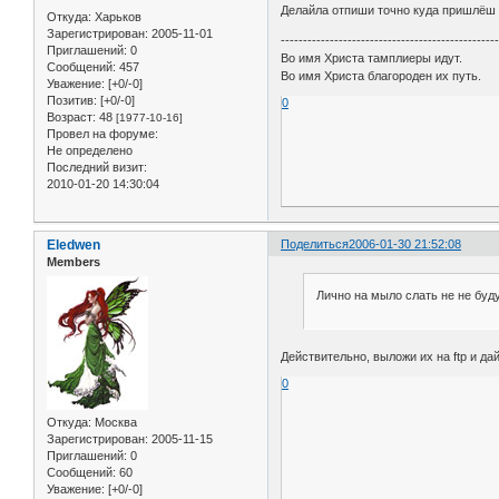
Делайла отпиши точно куда пришлёш ф
Откуда:
Харьков
Зарегистрирован
: 2005-11-01
------------------------------------------------
Приглашений:
0
Во имя Христа тамплиеры идут.
Сообщений:
457
Во имя Христа благороден их путь.
Уважение:
[+0/-0]
Позитив:
[+0/-0]
0
Возраст:
48
[1977-10-16]
Провел на форуме:
Не определено
Последний визит:
2010-01-20 14:30:04
Eledwen
Поделиться
2006-01-30 21:52:08
Members
Лично на мыло слать не не буду 
Действительно, выложи их на ftp и дай
0
Откуда:
Москва
Зарегистрирован
: 2005-11-15
Приглашений:
0
Сообщений:
60
Уважение:
[+0/-0]