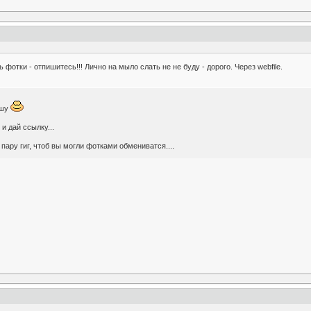
 фотки - отпишитесь!!! Лично на мыло слать не не буду - дорого. Через webfile.
ошу
 и дай ссылку...
пару гиг, чтоб вы могли фотками обмениватся....