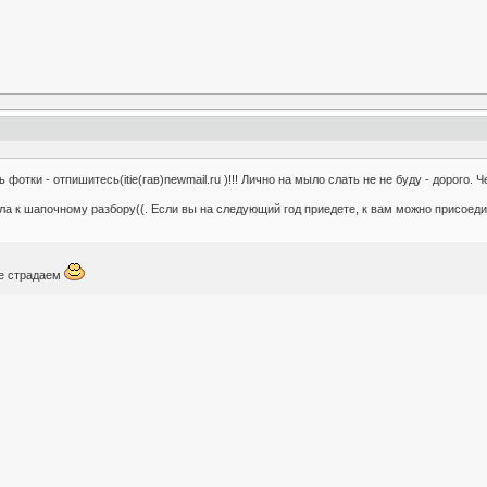
фотки - отпишитесь(itie(гав)newmail.ru )!!! Лично на мыло слать не не буду - дорого. Че
пала к шапочному разбору((. Если вы на следующий год приедете, к вам можно присоед
е страдаем