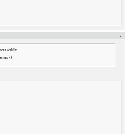
7
рез webfile.
иниться?