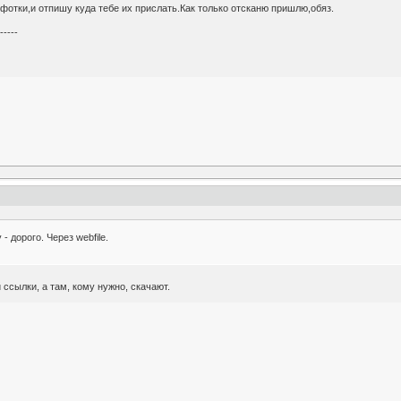
отки,и отпишу куда тебе их прислать.Как только отсканю пришлю,обяз.
------
- дорого. Через webfile.
 ссылки, а там, кому нужно, скачают.