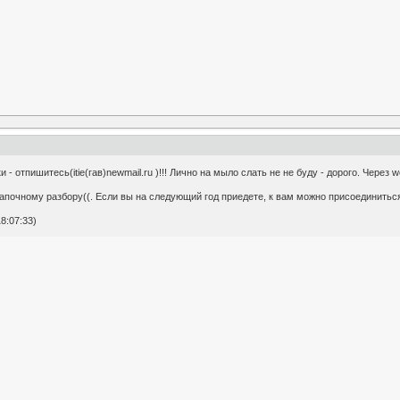
- отпишитесь(itie(гав)newmail.ru )!!! Лично на мыло слать не не буду - дорого. Через we
 шапочному разбору((. Если вы на следующий год приедете, к вам можно присоединитьс
8:07:33)