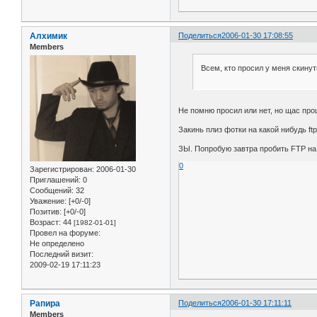
Алхимик
Поделиться
2006-01-30 17:08:55
Members
Всем, кто просил у меня скинуть
Не помню просил или нет, но щас пр
Закинь плиз фотки на какой нибудь ftp
ЗЫ. Попробую завтра пробить FTP на 
0
Зарегистрирован
: 2006-01-30
Приглашений:
0
Сообщений:
32
Уважение:
[+0/-0]
Позитив:
[+0/-0]
Возраст:
44
[1982-01-01]
Провел на форуме:
Не определено
Последний визит:
2009-02-19 17:11:23
Рапира
Поделиться
2006-01-30 17:11:11
Members