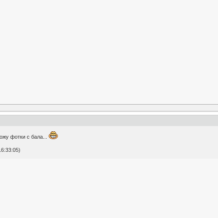
ожу фотки с бала...
6:33:05)