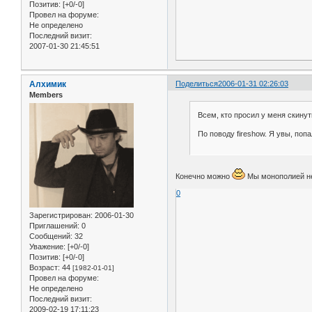
Позитив:
[+0/-0]
Провел на форуме:
Не определено
Последний визит:
2007-01-30 21:45:51
Алхимик
Поделиться
2006-01-31 02:26:03
Members
Всем, кто просил у меня скинуть 
По поводу fireshow. Я увы, по
Конечно можно
Мы монополией н
0
Зарегистрирован
: 2006-01-30
Приглашений:
0
Сообщений:
32
Уважение:
[+0/-0]
Позитив:
[+0/-0]
Возраст:
44
[1982-01-01]
Провел на форуме:
Не определено
Последний визит:
2009-02-19 17:11:23