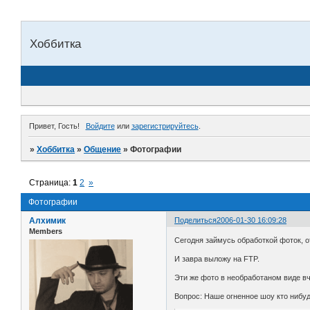
Хоббитка
Привет, Гость!
Войдите
или
зарегистрируйтесь
.
»
Хоббитка
»
Общение
»
Фотографии
Страница:
1
2
»
Фотографии
Алхимик
Поделиться
2006-01-30 16:09:28
Members
Сегодня займусь обработкой фоток, от
И завра выложу на FTP.
Эти же фото в необработаном виде в
Вопрос: Наше огненное шоу кто нибу