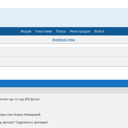
Форум
Участники
Поиск
Регистрация
Войти
Активные темы
снял где-то под 200 фоток.
чера слил Алине Немировой.
дь фоткал? Заделитесь фотками!