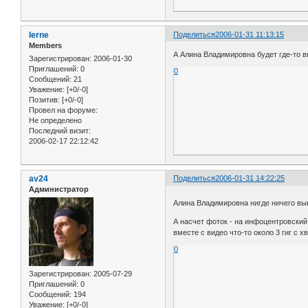
Ierne
Поделиться
2006-01-31 11:13:15
Members
А Алина Владимировна будет где-то в
Зарегистрирован
: 2006-01-30
Приглашений:
0
0
Сообщений:
21
Уважение:
[+0/-0]
Позитив:
[+0/-0]
Провел на форуме:
Не определено
Последний визит:
2006-02-17 22:12:42
av24
Поделиться
2006-01-31 14:22:25
Администратор
Алина Владимировна нигде ничего выв
А насчет фоток - на инфоцентровски
вместе с видео что-то около 3 гиг с
0
Зарегистрирован
: 2005-07-29
Приглашений:
0
Сообщений:
194
Уважение:
[+0/-0]