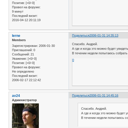
Позитив:
[+0/-0]
Провел на форуме:
9 минут
Последний визит:
2016-04-12 20:11:19
Ierne
Поделиться
2006-01-31 14:35:13
Members
Спасибо. Андрей.
Зарегистрирован
: 2006-01-30
А где и когда это можно будет увидет
Приглашений:
0
В течении недели попытаюсь собрать 
Сообщений:
21
Уважение:
[+0/-0]
0
Позитив:
[+0/-0]
Провел на форуме:
Не определено
Последний визит:
2006-02-17 22:12:42
av24
Поделиться
2006-01-31 14:45:16
Администратор
Спасибо. Андрей.
А где и когда это можно будет 
В течении недели попытаюсь со