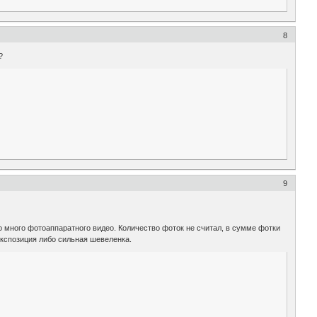
8
?
9
 много фотоаппаратного видео. Количество фоток не считал, в сумме фотки
экспозиция либо сильная шевеленка.