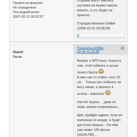
стороны могут найтись
Провел на форуме:
шутники на ящике пароль
Не определено
менять, и это будет не
Последний визит:
приятно.
2007-02-21 00:02:57
Отредактировано Delilah
(2006-02-01 02:08:08)
0
Поделиться
2006-
23
Guest
02-01 11:19:28
Гость
Вопрос в ФТП весь только в
том, чтоб поймать в аське
своего брата
А ему как-то пофиг, хоть 20
гиг... Только вот поймать не
могу никак, а звонить в
штаты - извольте
Насчёт ящика.... даже не
знаю, можно попробовать....
ЩАс прийдёт админ, получит
валенком по морде, и будет
доступен форум... На нём
уже лежит 160 фоток
(1024х768)...