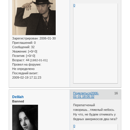
0
Зарегистрирован
: 2006-01-30
Приглашений:
0
Сообщений:
32
Уважение:
[+0/-0]
Позитив:
[+0/-0]
Возраст:
44
[1982-01-01]
Провел на форуме:
Не определено
Последний визит:
2009-02-19 17:11:23
Поделиться
2006-
16
Delilah
01-31 18:05:32
Banned
Перепатченый
говоришь...тяжелый небось.
Ну что, не будем отнимать у
бедных америкосов два гига?
0