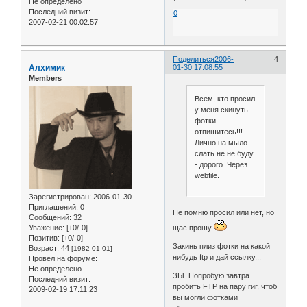
Не определено
Последний визит:
0
2007-02-21 00:02:57
Поделиться
2006-
4
Алхимик
01-30 17:08:55
Members
Всем, кто просил
у меня скинуть
фотки -
отпишитесь!!!
Лично на мыло
слать не не буду
- дорого. Через
webfile.
Зарегистрирован
: 2006-01-30
Приглашений:
0
Не помню просил или нет, но
Сообщений:
32
щас прошу
Уважение:
[+0/-0]
Позитив:
[+0/-0]
Закинь плиз фотки на какой
Возраст:
44
[1982-01-01]
нибудь ftp и дай ссылку...
Провел на форуме:
Не определено
ЗЫ. Попробую завтра
Последний визит:
пробить FTP на пару гиг, чтоб
2009-02-19 17:11:23
вы могли фотками