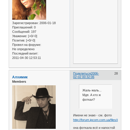
Зарегистрирован
: 2006-01-18
Приглашений:
0
Сообщений:
197
Уважение:
[+0/-0]
Позитив:
[+0/-0]
Провел на форуме:
Не определено
Последний визит:
2011-04-30 12:53:11
Поделиться
2006-
28
Алхимик
02-02 00:32:06
Members
Жаль-жаль...
Мдя. А кто ж
фоткал?
Имени не знаю - см. фото
http://forum.ipcom.com.ua/files/img_041
она фоткала всё и напостой