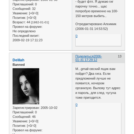
- будет фтп. Я думаю гиг
Приглашений:
0
парочку точно... щас
Сообщений:
32
попробую временно на 100-
Уважение:
[+0/-0]
150 метров выбить..
Позитив:
[+0/-0]
Возраст:
44
[1982-01-01]
Отредактировано Алхимик
Провел на форуме:
(2006-01-31 14:53:52)
Не определено
Последний визит:
0
2009-02-19 17:11:23
Поделиться
2006-
13
Delilah
01-31 17:29:12
Banned
М...gmail-овский ящик вам
пойдет? Два гига. Если
предложений лучше не
появится, ночером
организую. Выложу тут адрес
и пароль, для след. чугуна
тоже пригодится.
0
Зарегистрирован
: 2005-10-02
Приглашений:
0
Сообщений:
46
Уважение:
[+0/-0]
Позитив:
[+0/-0]
Провел на форуме: