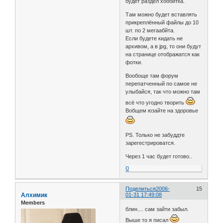
будет раздел хоббитка.
Там можно будет вставлять
прикреплённый файлы до 10
шт. по 2 мегаабйта.
Если будете кидать не
архивом, а в jpg, то они будут
на странице отображатся как
фотки.
Вообoще там форум
перепатченный по самое не
улыбайся, так что можно там
всё что угодно творить
Вобщем юзайте на здоровье
PS. Только не забуддте
зарегестрироватся.
Через 1 час будет готово..
0
Поделиться
2006-
15
Алхимик
01-31 17:49:08
Members
блин.... сам зайти забыл.
Выше то я писал