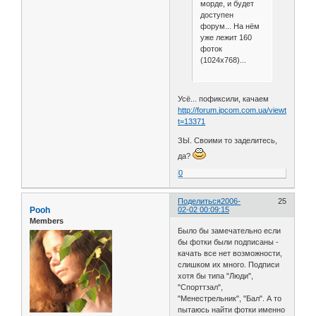
морде, и будет
доступен
форум... На нём
уже лежит 160
фоток
(1024х768)...
Усё... пофиксили, качаем
http://forum.ipcom.com.ua/viewtopic.php
t=13371
ЗЫ. Своими то заделитесь,
да?
0
Поделиться
2006-
25
Pooh
02-02 00:09:15
Members
Было бы замечательно если
бы фотки были подписаны -
качать все нет возможности,
слишком их много. Подписи
хотя бы типа "Люди",
"Спорттзал",
"Менестрельник", "Бал". А то
пытаюсь найти фотки именно