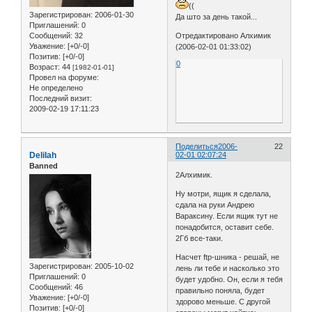
((
Зарегистрирован
: 2006-01-30
Да што за день такой...
Приглашений:
0
Отредактировано Алхимик
Сообщений:
32
Уважение:
[+0/-0]
(2006-02-01 01:33:02)
Позитив:
[+0/-0]
0
Возраст:
44
[1982-01-01]
Провел на форуме:
Не определено
Последний визит:
2009-02-19 17:11:23
Поделиться
2006-
22
Delilah
02-01 02:07:24
Banned
2Алхимик.
Ну мотри, ящик я сделала,
сдала на руки Андрею
Вараксину. Если ящик тут не
понадобится, оставит себе.
2Гб все-таки.
Насчет ftp-шника - решай, не
Зарегистрирован
: 2005-10-02
лень ли тебе и насколько это
Приглашений:
0
будет удобно. Он, если я тебя
Сообщений:
46
правильно поняла, будет
Уважение:
[+0/-0]
здорово меньше. С другой
Позитив:
[+0/-0]