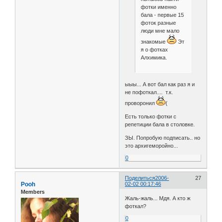
фотки именно
бала - первые 15
фоток разные
люди мне мало
знакомые
Эт
я о фотках
Алхимика.
ыыы... А вот бал как раз я и
не пофоткал.... т.к.
проворонил
(
Есть только фотки с
репетиции бала в столовке.
ЗЫ. Попробую подписать.. но
это архигеморойно...
0
Поделиться
2006-
27
Pooh
02-02 00:17:46
Members
Жаль-жаль... Мдя. А кто ж
фоткал?
0