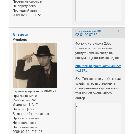
Провел на форуме:
Не определено
Последний визит:
2009-02-19 17:11:23
Поделиться
2006-
19
Алхимик
02-01 00:07:32
Members
Фотки с чугункона 2006
Вложеные фотки можно
увидеть только заядя на
форум, под гостём не видно.
http://forum.ipcom.com.ua/viewtopic.php
t=13371
ЗЫ. Только если у тебя канал
узкий, то грузи страницу в
отключенными картинками -
Зарегистрирован
: 2006-01-30
там на ней очень много
Приглашений:
0
фотор.
Сообщений:
32
Уважение:
[+0/-0]
0
Позитив:
[+0/-0]
Возраст:
44
[1982-01-01]
Провел на форуме:
Не определено
Последний визит:
2009-02-19 17:11:23