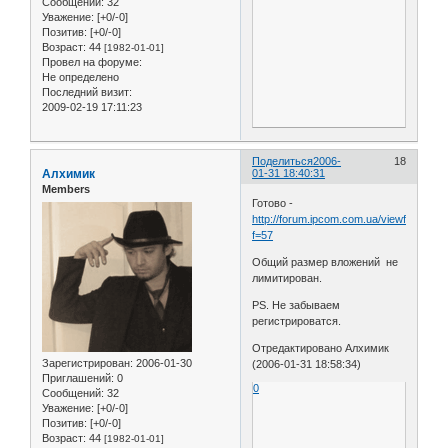
Сообщений:
32
Уважение:
[+0/-0]
Позитив:
[+0/-0]
Возраст:
44
[1982-01-01]
Провел на форуме:
Не определено
Последний визит:
2009-02-19 17:11:23
Поделиться
2006-
18
Алхимик
01-31 18:40:31
Members
Готово -
http://forum.ipcom.com.ua/viewforum.ph
f=57
Общий размер вложений не
лимитирован.
PS. Не забываем
регистрироватся.
Отредактировано Алхимик
Зарегистрирован
: 2006-01-30
(2006-01-31 18:58:34)
Приглашений:
0
0
Сообщений:
32
Уважение:
[+0/-0]
Позитив:
[+0/-0]
Возраст:
44
[1982-01-01]