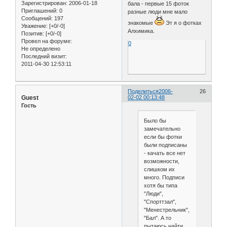
Зарегистрирован
: 2006-01-18
бала - первые 15 фоток
Приглашений:
0
разные люди мне мало
Сообщений:
197
знакомые
Эт я о фотках
Уважение:
[+0/-0]
Алхимика.
Позитив:
[+0/-0]
Провел на форуме:
0
Не определено
Последний визит:
2011-04-30 12:53:11
Поделиться
2006-
26
Guest
02-02 00:13:48
Гость
Было бы
замечательно
если бы фотки
были подписаны
- качать все нет
возможности,
слишком их
много. Подписи
хотя бы типа
"Люди",
"Спорттзал",
"Менестрельник",
"Бал". А то
пытаюсь найти