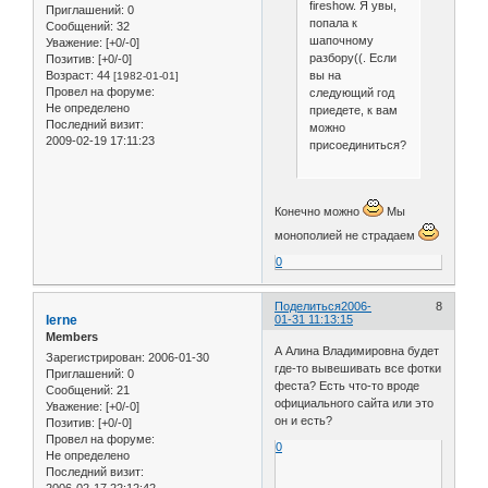
fireshow. Я увы,
Приглашений:
0
попала к
Сообщений:
32
шапочному
Уважение:
[+0/-0]
разбору((. Если
Позитив:
[+0/-0]
Возраст:
44
вы на
[1982-01-01]
Провел на форуме:
следующий год
Не определено
приедете, к вам
Последний визит:
можно
2009-02-19 17:11:23
присоединиться?
Конечно можно
Мы
монополией не страдаем
0
Поделиться
2006-
8
Ierne
01-31 11:13:15
Members
А Алина Владимировна будет
Зарегистрирован
: 2006-01-30
где-то вывешивать все фотки
Приглашений:
0
феста? Есть что-то вроде
Сообщений:
21
официального сайта или это
Уважение:
[+0/-0]
он и есть?
Позитив:
[+0/-0]
Провел на форуме:
0
Не определено
Последний визит: