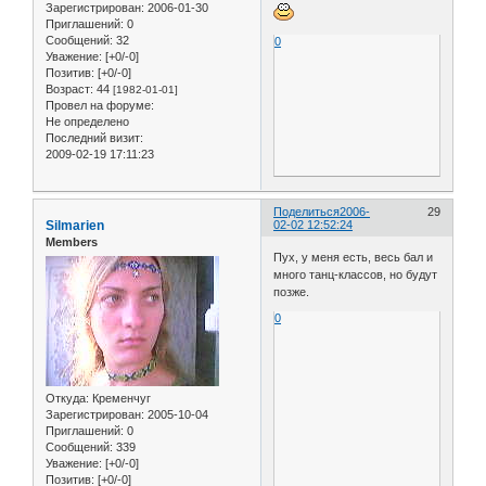
Зарегистрирован
: 2006-01-30
Приглашений:
0
Сообщений:
32
0
Уважение:
[+0/-0]
Позитив:
[+0/-0]
Возраст:
44
[1982-01-01]
Провел на форуме:
Не определено
Последний визит:
2009-02-19 17:11:23
Поделиться
2006-
29
Silmarien
02-02 12:52:24
Members
Пух, у меня есть, весь бал и
много танц-классов, но будут
позже.
0
Откуда:
Кременчуг
Зарегистрирован
: 2005-10-04
Приглашений:
0
Сообщений:
339
Уважение:
[+0/-0]
Позитив:
[+0/-0]