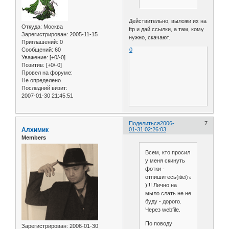
Действительно, выложи их на
Откуда:
Москва
ftp и дай ссылки, а там, кому
Зарегистрирован
: 2005-11-15
нужно, скачают.
Приглашений:
0
0
Сообщений:
60
Уважение:
[+0/-0]
Позитив:
[+0/-0]
Провел на форуме:
Не определено
Последний визит:
2007-01-30 21:45:51
Поделиться
2006-
7
Алхимик
01-31 02:26:03
Members
Всем, кто просил
у меня скинуть
фотки -
отпишитесь(itie(гав)newmail.ru
)!!! Лично на
мыло слать не не
буду - дорого.
Через webfile.
По поводу
Зарегистрирован
: 2006-01-30