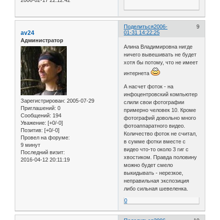
2006-02-17 22:12:42
Поделиться
2006-
9
av24
01-31 14:22:25
Администратор
Алина Владимировна нигде
ничего вывешивать не будет
хотя бы потому, что не имеет
интернета
А насчет фоток - на
инфоцентровский компьютер
Зарегистрирован
: 2005-07-29
слили свои фотографии
Приглашений:
0
примерно человек 10. Кроме
Сообщений:
194
фотографий довольно много
Уважение:
[+0/-0]
фотоаппаратного видео.
Позитив:
[+0/-0]
Количество фоток не считал,
Провел на форуме:
в сумме фотки вместе с
9 минут
видео что-то около 3 гиг с
Последний визит:
хвостиком. Правда половину
2016-04-12 20:11:19
можно будет смело
выкидывать - нерезкое,
неправильная экспозиция
либо сильная шевеленка.
0