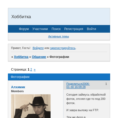
Хоббитка
Форум
Участники
Поиск
Регистрация
Войти
Активные темы
Привет, Гость!
Войдите
или
зарегистрируйтесь
.
»
Хоббитка
»
Общение
»
Фотографии
Страница:
1
2
»
Фотографии
Поделиться
2006-
1
Алхимик
01-30 16:09:28
Members
Сегодня займусь обработкой
фоток, отснял где-то под 200
фоток.
И завра выложу на FTP.
Эти же фото в