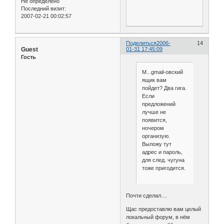
Не определено
Последний визит:
2007-02-21 00:02:57
Поделиться
2006-
14
Guest
01-31 17:45:09
Гость
М...gmail-овский
ящик вам
пойдет? Два гига.
Если
предложений
лучше не
появится,
ночером
организую.
Выложу тут
адрес и пароль,
для след. чугуна
тоже пригодится.
Почти сделал....
Щас предоставлю вам целый
локальный форум, в нём