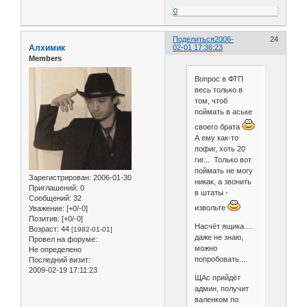
0
Поделиться
2006-
24
Алхимик
02-01 17:36:23
Members
Вопрос в ФТП
весь только в
том, чтоб
поймать в аське
своего брата
А ему как-то
пофиг, хоть 20
гиг... Только вот
поймать не могу
Зарегистрирован
: 2006-01-30
никак, а звонить
Приглашений:
0
в штаты -
Сообщений:
32
извольте
Уважение:
[+0/-0]
Позитив:
[+0/-0]
Насчёт ящика....
Возраст:
44
[1982-01-01]
даже не знаю,
Провел на форуме:
можно
Не определено
попробовать....
Последний визит:
2009-02-19 17:11:23
ЩАс прийдёт
админ, получит
валенком по