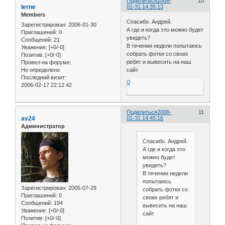
Поделиться
2006-
10
Ierne
01-31 14:35:13
Members
Спасибо. Андрей.
Зарегистрирован
: 2006-01-30
А где и когда это можно будет
Приглашений:
0
увидеть?
Сообщений:
21
В течении недели попытаюсь
Уважение:
[+0/-0]
собрать фотки со своих
Позитив:
[+0/-0]
ребят и вывесить на наш
Провел на форуме:
Не определено
сайт
Последний визит:
0
2006-02-17 22:12:42
Поделиться
2006-
11
av24
01-31 14:45:16
Администратор
Спасибо. Андрей.
А где и когда это
можно будет
увидеть?
В течении недели
попытаюсь
Зарегистрирован
: 2005-07-29
собрать фотки со
Приглашений:
0
своих ребят и
Сообщений:
194
вывесить на наш
Уважение:
[+0/-0]
сайт
Позитив:
[+0/-0]