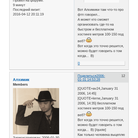
Провел на форуме:
9 минут
Вот Алхимики там что-то про
Последний визит:
2016-04-12 20:11:19
фтп говорил...
А может кто сможет
организовать где-то на
быстром и бесплатном
хостинге метров 100-150 под
веб?
Вот когда это точно решится,
можно будет говорить о том
когда... B)
0
Поделиться
2006-
12
Алхимик
01-31 14:53:28
Members
[QUOTE=av24,January 31
2006, 14:45]
[QUOTE=Ierne,January 31
2006, 14:35] бесплатном
хостинге метров 100-150 под
веб?
Вот когда это точно решится,
можно будет говорить о том
когда... B) [/quote]
Как только человека выцеплю
Зарегистрирован
: 2006-01-30