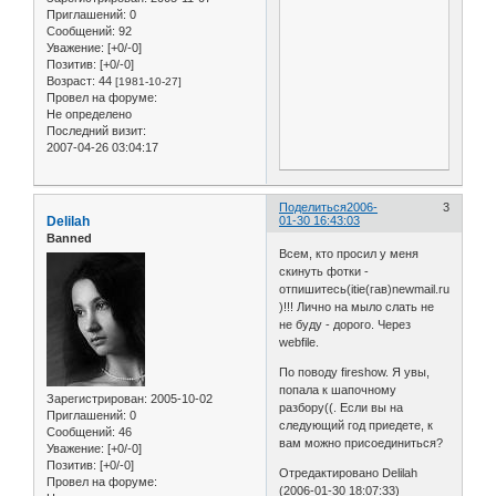
Приглашений:
0
Сообщений:
92
Уважение:
[+0/-0]
Позитив:
[+0/-0]
Возраст:
44
[1981-10-27]
Провел на форуме:
Не определено
Последний визит:
2007-04-26 03:04:17
Поделиться
2006-
3
Delilah
01-30 16:43:03
Banned
Всем, кто просил у меня
скинуть фотки -
отпишитесь(itie(гав)newmail.ru
)!!! Лично на мыло слать не
не буду - дорого. Через
webfile.
По поводу fireshow. Я увы,
попала к шапочному
Зарегистрирован
: 2005-10-02
разбору((. Если вы на
Приглашений:
0
следующий год приедете, к
Сообщений:
46
вам можно присоединиться?
Уважение:
[+0/-0]
Позитив:
[+0/-0]
Отредактировано Delilah
Провел на форуме:
(2006-01-30 18:07:33)