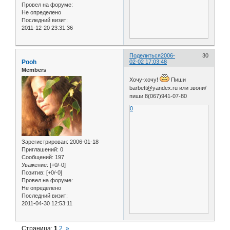
Провел на форуме:
Не определено
Последний визит:
2011-12-20 23:31:36
Поделиться
2006-
30
Pooh
02-02 17:03:48
Members
Хочу-хочу!
Пиши
barbett@yandex.ru или звони/
пиши 8(067)941-07-80
0
Зарегистрирован
: 2006-01-18
Приглашений:
0
Сообщений:
197
Уважение:
[+0/-0]
Позитив:
[+0/-0]
Провел на форуме:
Не определено
Последний визит:
2011-04-30 12:53:11
Страница:
1
2
»