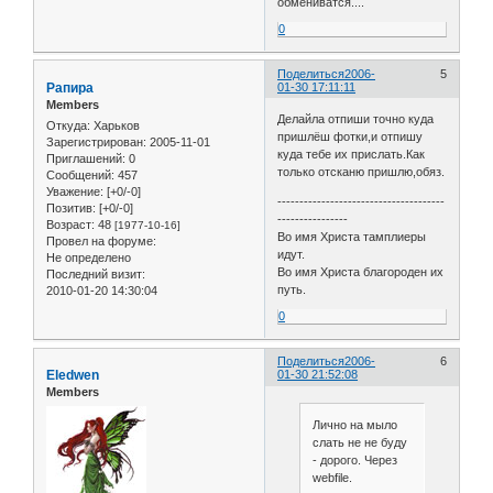
обмениватся....
0
Поделиться
2006-
5
Рапира
01-30 17:11:11
Members
Делайла отпиши точно куда
Откуда:
Харьков
пришлёш фотки,и отпишу
Зарегистрирован
: 2005-11-01
куда тебе их прислать.Как
Приглашений:
0
только отсканю пришлю,обяз.
Сообщений:
457
Уважение:
[+0/-0]
--------------------------------------
Позитив:
[+0/-0]
----------------
Возраст:
48
[1977-10-16]
Во имя Христа тамплиеры
Провел на форуме:
идут.
Не определено
Во имя Христа благороден их
Последний визит:
путь.
2010-01-20 14:30:04
0
Поделиться
2006-
6
Eledwen
01-30 21:52:08
Members
Лично на мыло
слать не не буду
- дорого. Через
webfile.