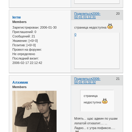
Поделиться
2006-
20
Ierne
02-01 01:12:31
Members
Зарегистрирован
: 2006-01-30
страница недоступна
Приглашений:
0
0
Сообщений:
21
Уважение:
[+0/-0]
Позитив:
[+0/-0]
Провел на форуме:
Не определено
Последний визит:
2006-02-17 22:12:42
Поделиться
2006-
21
Алхимик
02-01 01:32:32
Members
страница
недоступна
Млять... щас админ по ушам
лопатой отхватит.... ...
Ладно... с утра пофиксю.....