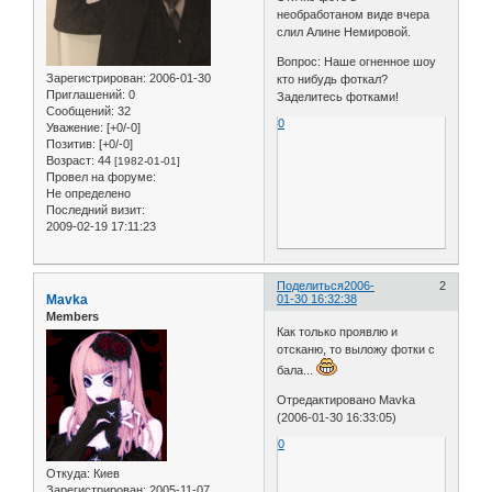
необработаном виде вчера
слил Алине Немировой.
Вопрос: Наше огненное шоу
Зарегистрирован
: 2006-01-30
кто нибудь фоткал?
Приглашений:
0
Заделитесь фотками!
Сообщений:
32
0
Уважение:
[+0/-0]
Позитив:
[+0/-0]
Возраст:
44
[1982-01-01]
Провел на форуме:
Не определено
Последний визит:
2009-02-19 17:11:23
Поделиться
2006-
2
Mavka
01-30 16:32:38
Members
Как только проявлю и
отсканю, то выложу фотки с
бала...
Отредактировано Mavka
(2006-01-30 16:33:05)
0
Откуда:
Киев
Зарегистрирован
: 2005-11-07