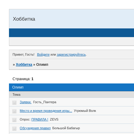
Хоббитка
Привет, Гость!
Войдите
или
зарегистрируйтесь
.
»
Хоббитка
»
Олимп
Страница:
1
Олимп
Тема
Заявки.
Гость_Пантера
Место и время проведения игры...
Угрюмый Волк
Опрос:
ПРАВИЛА !
ZEVS
Обсуждения правил
Большой Бабагыр