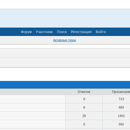
Форум
Участники
Поиск
Регистрация
Войти
Активные темы
Ответов
Просмотро
8
713
8
683
26
1401
0
592