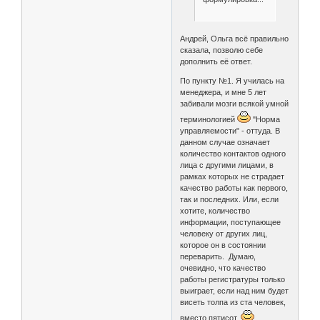
Андрей, Ольга всё правильно
сказала, позволю себе
дополнить её ответ.
По пункту №1. Я училась на
менеджера, и мне 5 лет
забивали мозги всякой умной
терминологией
"Норма
управляемости" - оттуда. В
данном случае означает
количество контактов одного
лица с другими лицами, в
рамках которых не страдает
качество работы как первого,
так и последних. Или, если
хотите, количество
информации, поступающее
человеку от других лиц,
которое он в состоянии
переварить. Думаю,
очевидно, что качество
работы регистратуры только
выиграет, если над ним будет
висеть толпа из ста человек,
вместо пятисот.