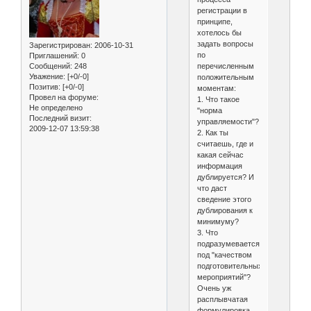
регистрации в
принципе,
хотелось бы
задать вопросы
Зарегистрирован
: 2006-10-31
по
Приглашений:
0
Сообщений:
248
перечисленным
Уважение:
[+0/-0]
положительным
Позитив:
[+0/-0]
моментам:
Провел на форуме:
1. Что такое
Не определено
"норма
Последний визит:
управляемости"?
2009-12-07 13:59:38
2. Как ты
считаешь, где и
какая сейчас
информация
дублируется? И
что даст
сведение этого
дублирования к
минимуму?
3. Что
подразумевается
под "качеством
подготовительных
мероприятий"?
Очень уж
расплывчатая
формулировка...