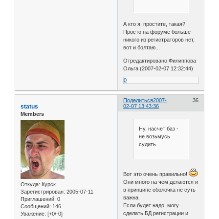
А кто я, простите, такая?
Просто на форуме больше
никого из регистраторов нет,
вот и болтаю...
Отредактировано Филиппова
Ольга (2007-02-07 12:32:44)
0
Поделиться
2007-
36
status
02-07 13:43:36
Members
Ну, насчет баз -
не возьмусь
судить
Вот это очень правильно!
Они много на чем делаются и
Откуда:
Курск
в принципе оболочка не суть
Зарегистрирован
: 2005-07-11
важна.
Приглашений:
0
Если будет надо, могу
Сообщений:
146
сделать БД регистрации и
Уважение:
[+0/-0]