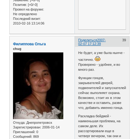
Уважение:
[+0/-0]
Позитив:
[+0/-0]
Провел на форуме:
Не определено
Последний визит:
2010-02-16 13:14:06
Поделиться
2007-
39
Филиппова Ольга
02-07 17:12:39
chug
Не будет, а уже была нынче -
частично.
Проверено - удобнее, и во
много раз.
Функции гонцов,
закрывателей дверей,
подменителей и запускателей
сейчас выполняет охрана.
Возможно, стоит их в этом
качестве и оставить, разве
что, добавить именно гонца.
Раскладка бейджей -
наименьшая проблема, на
Откуда:
Днепропетровск
самом деле. Их
Зарегистрирован
: 2006-01-14
рассортировали еще в
Приглашений:
0
четверг вечером, так они и
Сообщений:
869