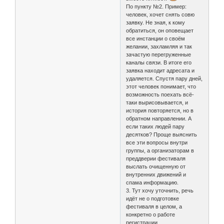
По пункту №2. Пример:
человек, хочет снять совю
заявку. Не зная, к кому
обратиться, он оповещает
все инстанции о своём
желании, захламляя и так
зачастую перегруженные
каналы связи. В итоге его
заявка находит адресата и
удаляется. Спустя пару дней,
этот человек понимает, что
возможность поехать всё-
таки вырисовывается, и
история повторяется, но в
обратном направлении. А
если таких людей пару
десятков? Проще выяснить
все эти вопросы внутри
группы, а организаторам в
преддверии фестиваля
выслать очищенную от
внутренних движений и
спама информацию.
3. Тут хочу уточнить, речь
идёт не о подготовке
фестиваля в целом, а
конкретно о работе
регистрации.