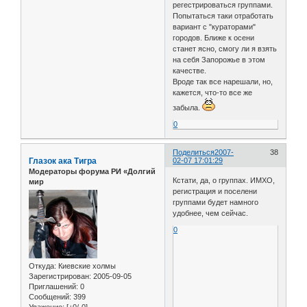
регестрироваться группами.
Попытаться таки отработать
вариант с "кураторами"
городов. Ближе к осени
станет ясно, смогу ли я взять
на себя Запорожье в этом
качестве.
Вроде так все нарешали, но,
кажется, что-то все же
забыла.
0
Поделиться
2007-
38
Глазок ака Тигра
02-07 17:01:29
Модераторы форума РИ «Долгий
Кстати, да, о группах. ИМХО,
мир
регистрация и поселени
группами будет намного
удобнее, чем сейчас.
0
Откуда:
Киевские холмы
Зарегистрирован
: 2005-09-05
Приглашений:
0
Сообщений:
399