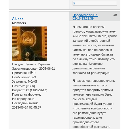
0
Поделиться
2007-
48
Alexxx
02-16 13:29:39
Members
Я немного не об этом
говорил, когда затронул тему.
А мне так никто ничего, кроме
заявлений о собственной
компетентности, не ответил.
Опять же, всё не совсем в
тему, но это самая близкая
по смыслу тема, потому что
всегда на Чугунконе
Откуда:
Луганск. Украина.
динамика расселения
Зарегистрирован
: 2005-06-11
Приглашений:
0
зависила от регистрации.
Сообщений:
529
Я намекнул, наверное очень
Уважение:
[+0/-0]
тонко намекнул, оттого
Позитив:
[+0/-0]
придётся говорить прямым
Возраст:
42
[1983-08-28]
Провел на форуме:
текстом, что неплохо было
Не определено
бы, если каждый
Последний визит:
приезжающий будет уверен,
2013-06-24 02:45:57
что степень комфортности
его размещения будет
гарантирована, а не
производна от его
способностей растолкать