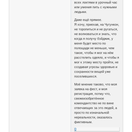
всех локтями в урочный час
или умения пить с нужными
людьми.
Даже ещё прямее.
Я хочу, приехав, на Чугункон,
не торопиться и не ругаться,
не волноваться и знать, что
когда я получу бэйджик, у
меня будет место по
полощади не меньше, чем
такое, чтобы я мог на нём
расстелить одеяло, и чтобы я
мог к этому месту пройти, не
создавая угрозы здоровью и
сохранности вещей уже
поселившихся.
Моё мнение таково, что моя
заявка на фест, и моя
регистрация, потму что,
свежеизобретённое
комендантство не по вине
отвечающих за это людей, а
просто по изначальной
нереальности, оказалось
фиктивным.
0