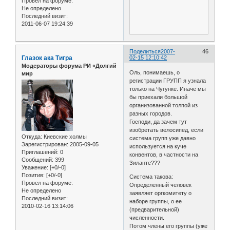
Провел на форуме:
Не определено
Последний визит:
2011-06-07 19:24:39
Поделиться
2007-
46
Глазок ака Тигра
02-15 12:10:42
Модераторы форума РИ «Долгий
Оль, понимаешь, о
мир
регистрации ГРУПП я узнала
только на Чугунке. Иначе мы
бы приехали большой
организованной толпой из
разных городов.
Господи, да зачем тут
изобретать велосипед, если
Откуда:
Киевские холмы
система групп уже давно
Зарегистрирован
: 2005-09-05
используется на куче
Приглашений:
0
конвентов, в частности на
Сообщений:
399
Зиланте???
Уважение:
[+0/-0]
Позитив:
[+0/-0]
Система такова:
Провел на форуме:
Определенный человек
Не определено
заявляет оргкомитету о
Последний визит:
наборе группы, о ее
2010-02-16 13:14:06
(предварительной)
численности.
Потом члены его группы (уже