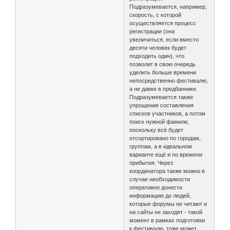
Подразумевается, например,
скорость, с которой
осуществляется процесс
регистрации (она
увеличиться, если вместо
десяти человек будет
подходить один), что
позволит в свою очередь
уделить больше времени
непосредственно фестивалю,
а не давке в предбаннике.
Подразумевается также
упрощение составления
списков участников, а потом
поиск нужной фамили,
поскольку всё будет
отсортировано по городам,
группам, а в идеальном
варианте ещё и по времени
прибытия. Через
координатора также можно в
случае необходимости
оперативно донести
информацию до людей,
которые форумы не читают и
на сайты не заходят - такой
момент в рамках подготовки
к фестивалю, тоже может