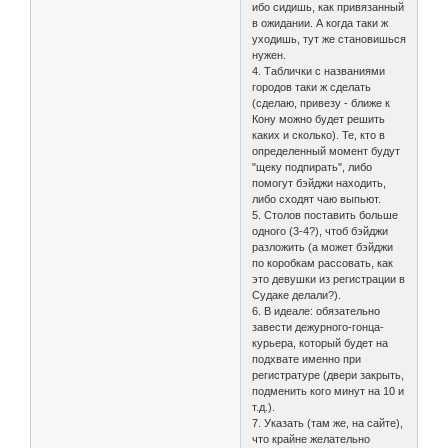
ибо сидишь, как привязанный
в ожидании. А когда таки ж
уходишь, тут же становишься
нужен.
4. Таблички с названиями
городов таки ж сделать
(сделаю, привезу - ближе к
Кону можно будет решить
каких и сколько). Те, кто в
определенный момент будут
"щеку подпирать", либо
помогут бэйджи находить,
либо сходят чаю выпьют.
5. Столов поставить больше
одного (3-4?), чтоб бэйджи
разложить (а может бэйджи
по коробкам рассовать, как
это девушки из регистрации в
Судаке делали?).
6. В идеале: обязательно
завести дежурного-гонца-
курьера, который будет на
подхвате именно при
регистратуре (двери закрыть,
подменить кого минут на 10 и
т.д.).
7. Указать (там же, на сайте),
что крайне желательно