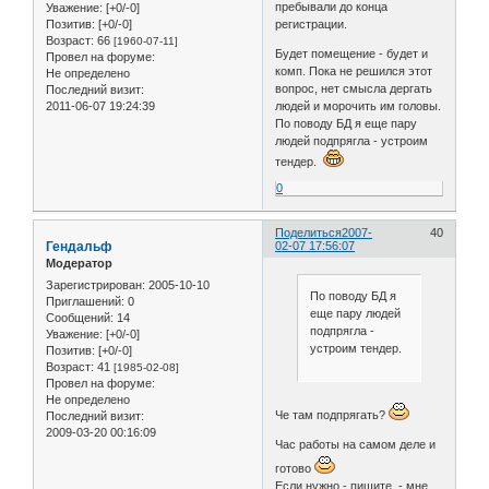
пребывали до конца
Уважение:
[+0/-0]
Позитив:
[+0/-0]
регистрации.
Возраст:
66
[1960-07-11]
Будет помещение - будет и
Провел на форуме:
комп. Пока не решился этот
Не определено
вопрос, нет смысла дергать
Последний визит:
2011-06-07 19:24:39
людей и морочить им головы.
По поводу БД я еще пару
людей подпрягла - устроим
тендер.
0
Поделиться
2007-
40
Гендальф
02-07 17:56:07
Модератор
Зарегистрирован
: 2005-10-10
По поводу БД я
Приглашений:
0
еще пару людей
Сообщений:
14
подпрягла -
Уважение:
[+0/-0]
устроим тендер.
Позитив:
[+0/-0]
Возраст:
41
[1985-02-08]
Провел на форуме:
Не определено
Че там подпрягать?
Последний визит:
2009-03-20 00:16:09
Час работы на самом деле и
готово
Если нужно - пишите, - мне