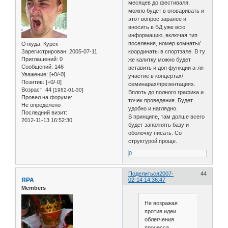
месяцев до фестиваля,
можно будет в оговаривать и
этот вопрос заранее и
вносить в БД уже всю
информацию, включая тип
поселения, номер комнаты/
Откуда:
Курск
координаты в спортзале. В ту
Зарегистрирован
: 2005-07-11
Приглашений:
0
же калитку можно будет
Сообщений:
146
вставить и доп функции а-ля
Уважение:
[+0/-0]
участие в концертах/
Позитив:
[+0/-0]
семинарах/презентациях.
Возраст:
44
[1982-01-30]
Вплоть до полного графика и
Провел на форуме:
точек проведения. Будет
Не определено
удобно и наглядно.
Последний визит:
В принципе, там долше всего
2012-11-13 16:52:30
будет заполнять базу и
оболочку писать. Со
структурой проще.
0
Поделиться
2007-
44
ЯРА
02-14 14:36:47
Members
Не возражая
против идеи
облегчения
процесса