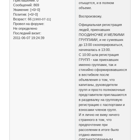
Приглашений:
0
отыщется, и в полном
Сообщений:
869
объеме.
Уважение:
[+0/-0]
Позитив:
[+0/-0]
Воспроизвожу.
Возраст:
66
[1960-07-11]
Провел на форуме:
Официальная регистрация
Не определено
людей, приехавших
Последний визит:
ПООДИНОЧКЕ И МЕЛКИМИ
2011-06-07 19:24:39
ГРУППАМИ, и не сумевших
до 13:00 скооперироваться,
начиналась в 13:00.
С 10:00 шла регистрация
ГРУПП - как приехавших
именно группами, так и
стихийно сформировавшихся
в вестибюле после
объявления о том, что
капитаны, руководители
групп и просто полномочные
представители приглашаются
в раздевалку на групповую
регистрацию с паспортами и
взносами членов групп.
И я лично не вижу ничего
странного в том, что
предпочтение при
расселении в итоге было
отдано именно
ОРГАНИЗОВАННЫМ