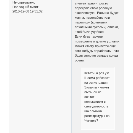
Не определено
элементарно - просто
Последний визит:
перекрою свою рабочую
2010-12-08 19:31:32
экселевскую. Если не будет
компа, перенаберу или
перепишу (крупными
печатными буквами) списки,
чтоб было удобнее.
Если будет другое
помещение и другие условия,
может смогу привезти еще
кого-нибудь поработать - это
будет ясно не раньше конца
осени.
Кстати, а раз уж
Шлема работает
на регистрации
Зиланта - может
быть, он не
сочтет
понижением в
сане должность
начальника
регистратуры на
Чугунке?