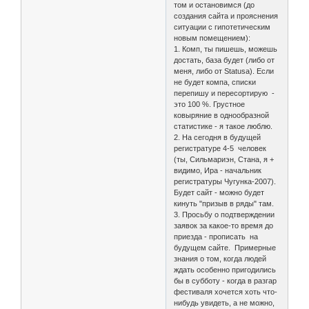
том и остановимся (до
создания сайта и прояснения
ситуации с гипотетическим
новым помещением):
1. Комп, ты пишешь, можешь
достать, база будет (либо от
меня, либо от Statusa). Если
не будет компа, списки
перепишу и пересортирую -
это 100 %. Грустное
ковыряние в однообразной
статистике - я такое люблю.
2. На сегодня в будущей
регистратуре 4-5 человек
(ты, Сильмариэн, Стана, я +
видимо, Ира - начальник
регистратуры Чугунка-2007).
Будет сайт - можно будет
кинуть "призыв в ряды" там.
3. Просьбу о подтверждении
заявок за какое-то время до
приезда - прописать на
будущем сайте. Примерные
знания о том, когда людей
ждать особенно пригодились
бы в субботу - когда в разгар
фестиваля хочется хоть что-
нибудь увидеть, а не можно,