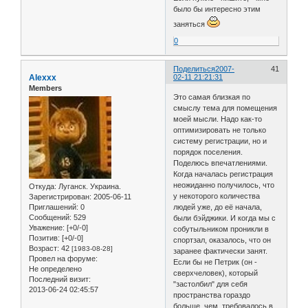
было бы интересно этим
заняться
0
Поделиться
2007-
41
Alexxx
02-11 21:21:31
Members
Это самая близкая по
смыслу тема для помещения
моей мысли. Надо как-то
оптимизировать не только
систему регистрации, но и
порядок поселения.
Поделюсь впечатлениями.
Когда началась регистрация
неожиданно получилось, что
Откуда:
Луганск. Украина.
у некоторого количества
Зарегистрирован
: 2005-06-11
Приглашений:
0
людей уже, до её начала,
Сообщений:
529
были бэйджики. И когда мы с
Уважение:
[+0/-0]
собутыльником проникли в
Позитив:
[+0/-0]
спортзал, оказалось, что он
Возраст:
42
[1983-08-28]
заранее фактически занят.
Провел на форуме:
Если бы не Петрик (он -
Не определено
сверхчеловек), который
Последний визит:
"застолбил" для себя
2013-06-24 02:45:57
пространства гораздо
больше, чем требовалось в