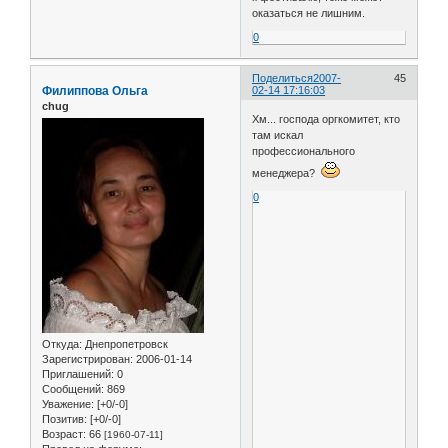
оказаться не лишним.
0
Поделиться
2007-
45
Филиппова Ольга
02-14 17:16:03
chug
Хм... господа оргкомитет, кто
там искал
профессионального
менеджера?
0
Откуда:
Днепропетровск
Зарегистрирован
: 2006-01-14
Приглашений:
0
Сообщений:
869
Уважение:
[+0/-0]
Позитив:
[+0/-0]
Возраст:
66
[1960-07-11]