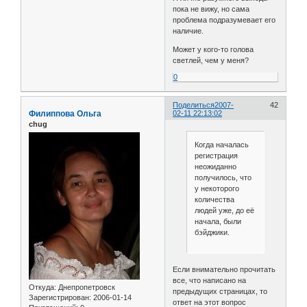
пока не вижу, но сама
проблема подразумевает его
наличие.
Может у кого-то голова
светлей, чем у меня?
0
Поделиться
2007-
42
Филиппова Ольга
02-11 22:13:02
chug
Когда началась
регистрация
неожиданно
получилось, что
у некоторого
количества
людей уже, до её
начала, были
бэйджики.
Если внимательно прочитать
все, что написано на
Откуда:
Днепропетровск
предыдущих страницах, то
Зарегистрирован
: 2006-01-14
ответ на этот вопрос