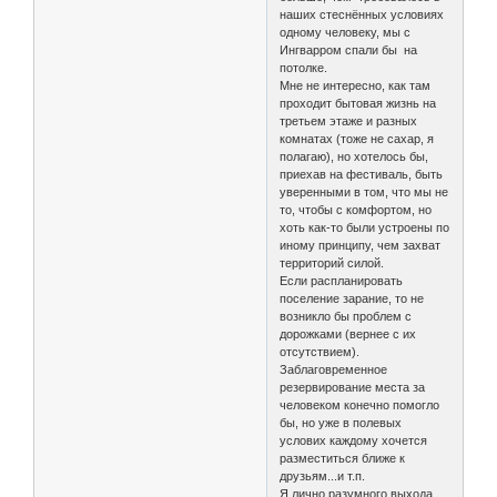
наших стеснённых условиях
одному человеку, мы с
Ингварром спали бы на
потолке.
Мне не интересно, как там
проходит бытовая жизнь на
третьем этаже и разных
комнатах (тоже не сахар, я
полагаю), но хотелось бы,
приехав на фестиваль, быть
уверенными в том, что мы не
то, чтобы с комфортом, но
хоть как-то были устроены по
иному принципу, чем захват
территорий силой.
Если распланировать
поселение зарание, то не
возникло бы проблем с
дорожками (вернее с их
отсутствием).
Заблаговременное
резервирование места за
человеком конечно помогло
бы, но уже в полевых
услових каждому хочется
разместиться ближе к
друзьям...и т.п.
Я лично разумного выхода