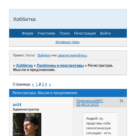
Хоббитка
Форум
Участники
Поиск
Регистрация
Войти
Активные темы
Привет, Гость!
Войдите
или
зарегистрируйтесь
.
»
Хоббитка
»
Проблемы и перспективы
»
Регистратура.
Мысли и предложения.
Страница:
«
1
2
3
4
»
Регистратура. Мысли и предложения.
Поделиться
2007-
31
av24
02-06 21:19:22
Администратор
Андрей, ну,
представь себе
гипотетическую
ситуацию - есть