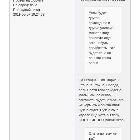
Провел на форуме:
Не определено
Последний визит:
Если будет
2011-06-07 19:24:39
другое
помещение и
другие условия,
может смогу
привезти еще
кого-нибудь
поработать - это
будет ясно не
раньше конца
осени.
На сегодня: Сильмариэн,
Стана, я - точно. Правда,
если Настя таки приедет с
малышом, ее особо
загружать будет нельзя, его
же кормить и обихаживать
нужно будет. Нужно бы в
идеале еще хотя бы пару
ПОСТОЯННЫХ работников.
Оль, а почему не
ты?