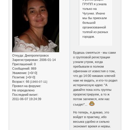
ГРУПП я узнала
только на
Чугунке. Иначе
мы бы приехали
большой
организованной
толпой из разных
городов.
Будешь смеяться - мы сами
Откуда:
Днепропетровск
о групповой регистрации
Зарегистрирован
: 2006-01-14
узнали утром, когда
Приглашений:
0
пребывали в полном
Сообщений:
869
офигении от известия о том,
Уважение:
[+0/-0]
что до 14:00 никаких ключей
Позитив:
[+0/-0]
нам не видать, и кто-то родил
Возраст:
66
[1960-07-11]
истерическую идею: "А
Провел на форуме:
давайте пока хоть группы
Не определено
прорегистрируем, а то ж
Последний визит:
потом загнемся, или нас
2011-06-07 19:24:39
съедят"...
Но теперь, я думаю, это
войдет в практику, ибо
весьма удобно и сильно
экономит время и нервы.