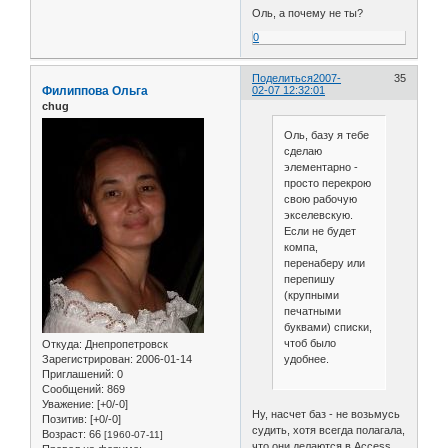
Оль, а почему не ты?
0
Поделиться
2007-
35
Филиппова Ольга
02-07 12:32:01
chug
Оль, базу я тебе
сделаю
элементарно -
просто перекрою
свою рабочую
экселевскую.
Если не будет
компа,
перенаберу или
перепишу
(крупными
печатными
буквами) списки,
чтоб было
Откуда:
Днепропетровск
Зарегистрирован
: 2006-01-14
удобнее.
Приглашений:
0
Сообщений:
869
Уважение:
[+0/-0]
Ну, насчет баз - не возьмусь
Позитив:
[+0/-0]
судить, хотя всегда полагала,
Возраст:
66
[1960-07-11]
что они делаются в Access...