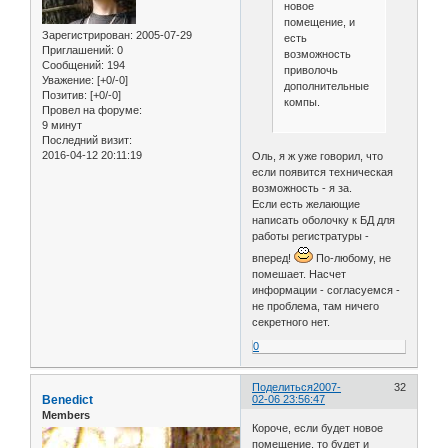
новое
помещение, и
Зарегистрирован
: 2005-07-29
есть
Приглашений:
0
возможность
Сообщений:
194
приволочь
Уважение:
[+0/-0]
дополнительные
Позитив:
[+0/-0]
компы.
Провел на форуме:
9 минут
Последний визит:
2016-04-12 20:11:19
Оль, я ж уже говорил, что
если появится техническая
возможность - я за.
Если есть желающие
написать оболочку к БД для
работы регистратуры -
вперед!
По-любому, не
помешает. Насчет
информации - согласуемся -
не проблема, там ничего
секретного нет.
0
Поделиться
2007-
32
Benedict
02-06 23:56:47
Members
Короче, если будет новое
помещение, то будет и