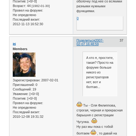
оболочку под нее со всякими
Позитив:
[+0/-0]
Возраст:
44
разными нужными
[1982-01-30]
Провел на форуме:
функциями.
Не определено
0
Последний визит:
2012-11-13 16:52:30
Поделиться
2007-
37
iti
02-07 16:48:59
Members
А кто я, простите,
такая? Просто на
форуме больше
никого из
регистраторов
Зарегистрирован
: 2007-02-01
нет, вот и
Приглашений:
0
болтаю...
Сообщений:
19
Уважение:
[+0/-0]
Позитив:
[+0/-0]
Провел на форуме:
Ты - Оля Филиппова,
Не определено
строгая, черная и прекрасная
Последний визит:
барышня с регистрации
2010-12-08 19:31:32
Чугунка.
Ну раз мы пока с тобой
болтаем
, то давай на