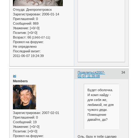
Откуда:
Днепропетровск
Зарегистрирован
: 2006-01-14
Приглашений:
0
Сообщений:
869
Уважение:
[+0/-0]
Позитив:
[+0/-0]
Возраст:
66
[1960-07-11]
Провел на форуме:
Не определено
Последний визит:
2011-06-07 19:24:39
Поделиться
2007-
34
iti
02-07 11:35:08
Members
Будет оболочка.
И комп найду -
для себя же,
любимой, не для
чужого дяди.
Зарегистрирован
: 2007-02-01
Помещение
Приглашений:
0
давайте, да?
Сообщений:
19
Уважение:
[+0/-0]
Позитив:
[+0/-0]
Провел на форуме:
Оль, базу я тебе сделаю