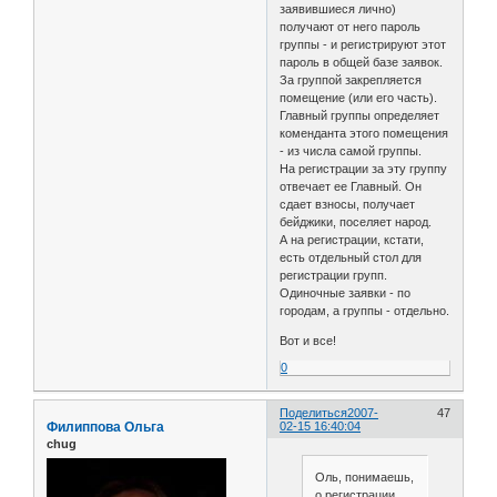
заявившиеся лично)
получают от него пароль
группы - и регистрируют этот
пароль в общей базе заявок.
За группой закрепляется
помещение (или его часть).
Главный группы определяет
коменданта этого помещения
- из числа самой группы.
На регистрации за эту группу
отвечает ее Главный. Он
сдает взносы, получает
бейджики, поселяет народ.
А на регистрации, кстати,
есть отдельный стол для
регистрации групп.
Одиночные заявки - по
городам, а группы - отдельно.
Вот и все!
0
Поделиться
2007-
47
Филиппова Ольга
02-15 16:40:04
chug
Оль, понимаешь,
о регистрации