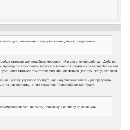
7
 заезжают централизованно - следовательно, данное предложение
 вообще стандарт для подобных мероприятий и она отлично работает. Дабы не
кон проводиться фестиваль авторской военно-патриотической песни "Авганский
а "ура". Хотя столиков там ставят больше чем четыре (при том, что участников
рации. Гораздо удобнеее посидеть час над списком заявок и распределить
 так, как оно есть, но это когда весь "основной состав" будет
комментариев дать не смогу, поскольку к их числу не отношусь.