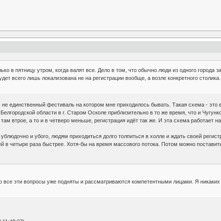
лько в пятницу утром, когда валят все. Дело в том, что обычно люди из одного города
будет всего лишь локализована не на регистрации вообще, а возле конкретного столика.
 - не единственный фестиваль на котором мне приходилось бывать. Такая схема - это
Белгородской области в г. Старом Осколе приблизительно в то же время, что и Чугун
 там втрое, а то и в четверо меньше, регистрация идёт так же. И эта схема работает н
 ублюдочно и убого, людям приходиться долго толпиться в холле и ждать своей регист
й в четыре раза быстрее. Хотя-бы на время массового потока. Потом можно поставить и
то все эти вопросы уже подняты и рассматриваются компетентными лицами. Я никаких 