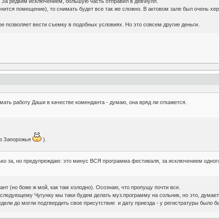
3. За редким исключением, большую часть отправил в дев\нулл.
енится помещение), то снимать будет все так же сложно. В актовом зале был очень х
е позволяет вести съемку в подобных условиях. Но это совсем другие деньги.
мать работу Даши в качестве коменданта - думаю, она вряд ли откажется.
из Запорожья
).
ько за, но предупреждаю: это минус ВСЯ программа фестиваля, за исключением одног
т (но боже ж мой, как там холодно). Осознаю, что пропущу почти все.
 следующему Чугунку мы таки будем делать муз.программу на сольник, но это, думае
дели до могли подтвердить свое присутствие и дату приезда - у регистратуры было бы