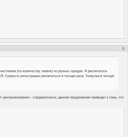
5
частников (по количеству заявок) из разных городов. И распечатать
орость регистрации увеличиться в четыре раза. Толкучка в четыре
ают централизованно - следовательно, данное предложение приведет к тому, что