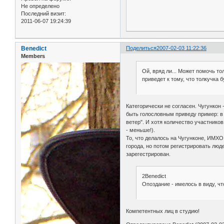
Не определено
Последний визит:
2011-06-07 19:24:39
Benedict
Поделиться
2007-02-03 11:22:36
Members
Ой, вряд ли... Может помочь то
приведет к тому, что толкучка 
Категорически не согласен. Чугункон
быть голословным приведу пример: в 
ветер". И хотя количество участников
- меньше!).
То, что делалось на Чугунконе, ИМХО
города, но потом регистрировать люде
зарегестрирован.
2Benedict
Опоздание - имелось в виду, ч
Компетентных лиц в студию!