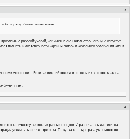
3
ло бы гораздо более легкая жизнь.
т проблемы с работой/учебой, как именно его начальство накануне отпустит
не даст полноты и достоверности картины заявок и желаемого облегчения жизни
ональными упрощению. Если заявивший приезд в пятницу из-за форс-мажора
 действенным:/
4
ков (по количеству заявок) из разных городов. И распечатать листики, на
и увеличиться в четыре раза. Толкучка в четыре раза уменьшиться.