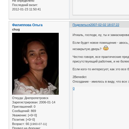
Не определено
Последний визит:
2012-01-23 11:50:41
Филиппова Ольга
Поделиться
2007-02-02 18:07:22
chug
Итиаль, господи, ну, ты и замаскирова
Если будет новое помещение - авось,
незакрытую дверь?
Честно говоря, все практические пре
присутствующий работник, и не более
Если кого-то интересует, как это все
2Benedict
Опоздание - имелось в виду, что все
0
Откуда:
Днепропетровск
Зарегистрирован
: 2006-01-14
Приглашений:
0
Сообщений:
869
Уважение:
[+0/-0]
Позитив:
[+0/-0]
Возраст:
66
[1960-07-11]
Провел на форуме: