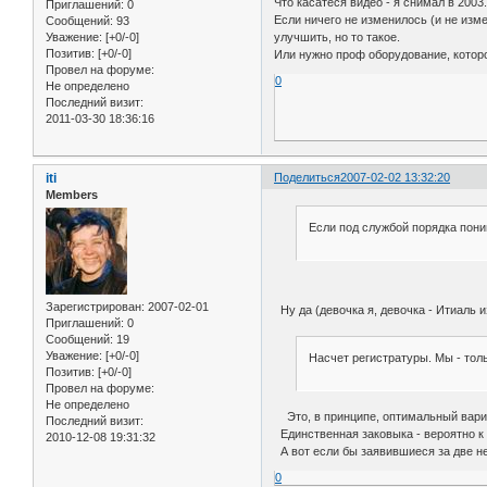
Что касатеся видео - я снимал в 200
Приглашений:
0
Если ничего не изменилось (и не изм
Сообщений:
93
улучшить, но то такое.
Уважение:
[+0/-0]
Позитив:
[+0/-0]
Или нужно проф оборудование, которо
Провел на форуме:
0
Не определено
Последний визит:
2011-03-30 18:36:16
iti
Поделиться
2007-02-02 13:32:20
Members
Если под службой порядка пони
Зарегистрирован
: 2007-02-01
Ну да (девочка я, девочка - Итиаль 
Приглашений:
0
Сообщений:
19
Уважение:
[+0/-0]
Насчет регистратуры. Мы - тол
Позитив:
[+0/-0]
Провел на форуме:
Не определено
Это, в принципе, оптимальный вариан
Последний визит:
Единственная заковыка - вероятно к
2010-12-08 19:31:32
А вот если бы заявившиеся за две не
0