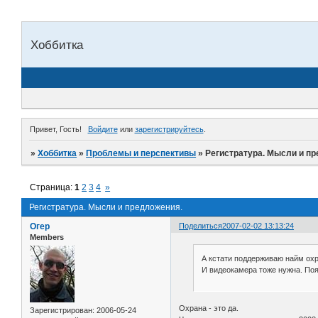
Хоббитка
Привет, Гость!
Войдите
или
зарегистрируйтесь
.
»
Хоббитка
»
Проблемы и перспективы
»
Регистратура. Мысли и п
Страница:
1
2
3
4
»
Регистратура. Мысли и предложения.
Огер
Поделиться
2007-02-02 13:13:24
Members
А кстати поддерживаю найм охр
И видеокамера тоже нужна. По
Охрана - это да.
Зарегистрирован
: 2006-05-24