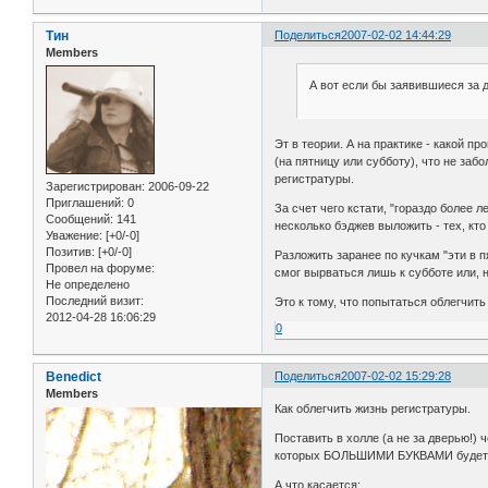
Тин
Поделиться
2007-02-02 14:44:29
Members
А вот если бы заявившиеся за д
Эт в теории. А на практике - какой п
(на пятницу или субботу), что не заб
регистратуры.
Зарегистрирован
: 2006-09-22
Приглашений:
0
За счет чего кстати, "гораздо более л
Сообщений:
141
несколько бэджев выложить - тех, кто
Уважение:
[+0/-0]
Позитив:
[+0/-0]
Разложить заранее по кучкам "эти в 
Провел на форуме:
смог вырваться лишь к субботе или,
Не определено
Последний визит:
Это к тому, что попытаться облегчит
2012-04-28 16:06:29
0
Benedict
Поделиться
2007-02-02 15:29:28
Members
Как облегчить жизнь регистратуры.
Поставить в холле (а не за дверью!) 
которых БОЛЬШИМИ БУКВАМИ будет н
А что касается: