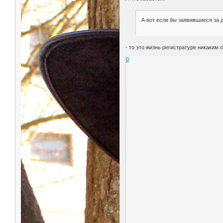
А вот если бы заявившиеся за д
- то это жизнь регистратуре никаким 
0