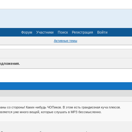
Форум
Участники
Поиск
Регистрация
Войти
Активные темы
редложения.
аны со стороны! Каких-нибудь ЧОПиков. В этом есть грандиозная куча плюсов.
является уже много вещей, которые слушать в МРЗ бессмысленно.