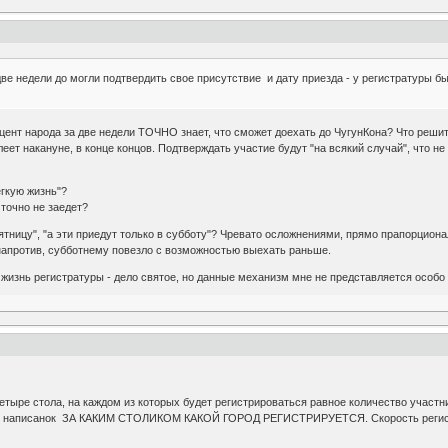
ве недели до могли подтвердить свое присутствие и дату приезда - у регистратуры бы
роцент народа за две недели ТОЧНО знает, что сможет доехать до ЧугунКона? Что реши
олеет накануне, в конце концов. Подтверждать участие будут "на всякий случай", что 
егкую жизнь"?
 точно не заедет?
пятницу", "а эти приедут только в субботу"? Чревато осложнениями, прямо прапорци
 напротив, субботнему повезло с возможностью выехать раньше.
ь жизнь регистратуры - дело святое, но данные механизм мне не представляется особо
четыре стола, на каждом из которых будет регистрироваться равное количество участни
аписанок ЗА КАКИМ СТОЛИКОМ КАКОЙ ГОРОД РЕГИСТРИРУЕТСЯ. Скорость регистраци