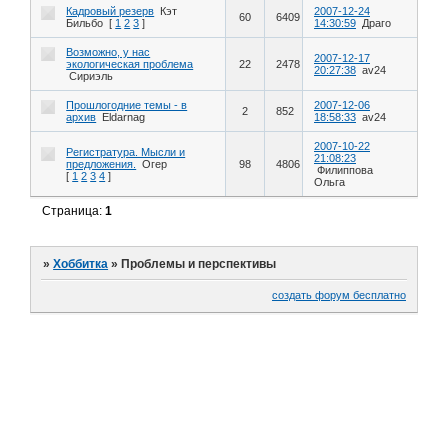
Кадровый резерв
Кэт
2007-12-24
60
6409
Бильбо
[
1
2
3
]
14:30:59
Драго
Возможно, у нас
2007-12-17
экологическая проблема
22
2478
20:27:38
av24
Сириэль
Прошлогодние темы - в
2007-12-06
2
852
архив
Eldarnag
18:58:33
av24
2007-10-22
Регистратура. Мысли и
21:08:23
предложения.
Огер
98
4806
Филиппова
[
1
2
3
4
]
Ольга
Страница:
1
»
Хоббитка
»
Проблемы и перспективы
создать форум бесплатно