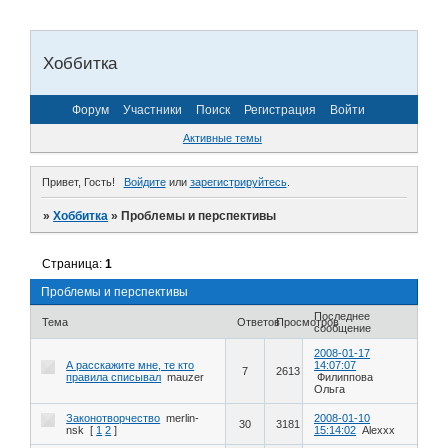
Хоббитка
Форум
Участники
Поиск
Регистрация
Войти
Активные темы
Привет, Гость!
Войдите
или
зарегистрируйтесь
.
»
Хоббитка
»
Проблемы и перспективы
Страница:
1
Проблемы и перспективы
Последнее
Тема
Ответов
Просмотров
сообщение
2008-01-17
А расскажите мне, те кто
14:07:07
7
2613
правила списывал
mauzer
Филиппова
Ольга
Законотворчество
merlin-
2008-01-10
30
3181
nsk
[
1
2
]
15:14:02
Alexxx