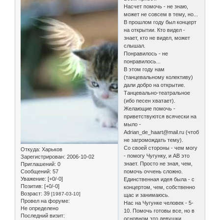
Насчет помочь - не знаю,
может не совсем в тему, но...
В прошлом году был концерт
на открытии. Кто видел -
знает, кто не видел, может
слышал.
Понравилось - не
понравилось...
В этом году нам
(танцевальному колективу)
дали добро на открытие.
Танцевально-театральное
(ибо песен хватает).
Желающие помочь -
приветствуются всячески на
мыло -
Adrian_de_haart@mail.ru (чтоб
не загромождать тему).
Со своей стороны - чем могу
Откуда:
Харьков
- помогу Чугунку, и АВ это
Зарегистрирован
: 2006-10-02
знает. Просто не зная, чем,
Приглашений:
0
Сообщений:
57
помочь оччень сложно.
Уважение:
[+0/-0]
Единственная идея была - с
Позитив:
[+0/-0]
концертом, чем, собственно
Возраст:
39
[1987-03-10]
щас и занимаюсь.
Провел на форуме:
Нас на Чугунке человек - 5-
Не определено
10. Помочь готовы все, но в
Последний визит:
основном это девушки.