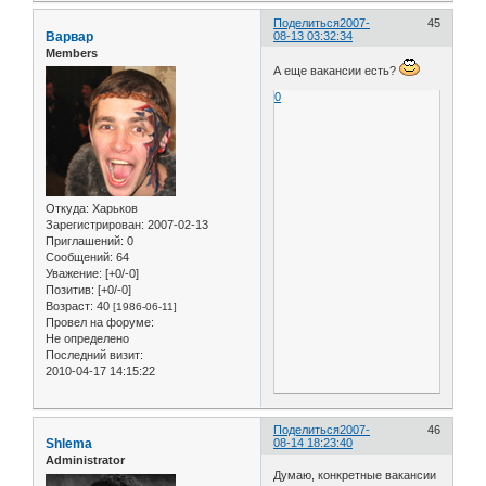
Поделиться
2007-
45
Варвар
08-13 03:32:34
Members
А еще вакансии есть?
0
Откуда:
Харьков
Зарегистрирован
: 2007-02-13
Приглашений:
0
Сообщений:
64
Уважение:
[+0/-0]
Позитив:
[+0/-0]
Возраст:
40
[1986-06-11]
Провел на форуме:
Не определено
Последний визит:
2010-04-17 14:15:22
Поделиться
2007-
46
Shlema
08-14 18:23:40
Administrator
Думаю, конкретные вакансии