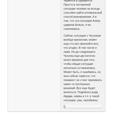
теряется и срывается.
Просто в экстренной
ситуации человек не всегда
способен найти оптимальный
способ реагирования. А в
том, что эта ситуация Алину
ударила больно, я не
сомневаюсь.
Сейчас ситуация с Чугунком
вообще кризисная, может
еще сто раз произойти все,
что угодно. В том числе и
лажа. Но до следующего
Чугунка еще достаточно
много времени для того,
чтобы общая ситуация
несколько устаканилась.
Может быть, я ошибаюсь, но
мне сейчас кажется, что
покамест не стоит принимать
каких-то поспешных
решений. Все еще будет
меняться. Подобного рода
бардак, нервы и т.п. в такой
ситуации, увы, неизбежны.
0