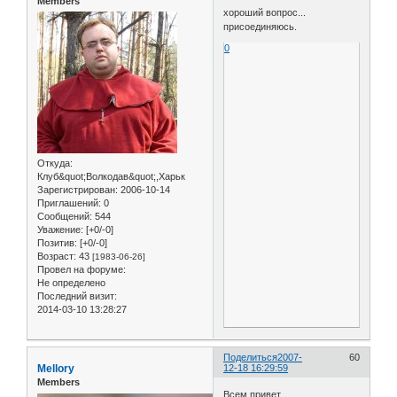
Members
хороший вопрос...
присоединяюсь.
0
Откуда:
Клуб&quot;Волкодав&quot;,Харьк
Зарегистрирован
: 2006-10-14
Приглашений:
0
Сообщений:
544
Уважение:
[+0/-0]
Позитив:
[+0/-0]
Возраст:
43
[1983-06-26]
Провел на форуме:
Не определено
Последний визит:
2014-03-10 13:28:27
Поделиться
2007-
60
Mellory
12-18 16:29:59
Members
Всем привет.