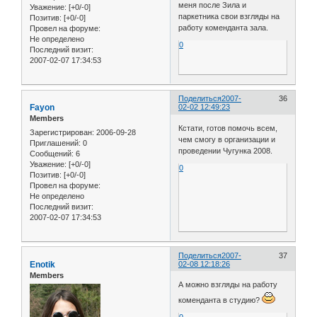
меня после Зила и
Уважение:
[+0/-0]
паркетника свои взгляды на
Позитив:
[+0/-0]
работу коменданта зала.
Провел на форуме:
Не определено
0
Последний визит:
2007-02-07 17:34:53
Поделиться
2007-
36
Fayon
02-02 12:49:23
Members
Кстати, готов помочь всем,
Зарегистрирован
: 2006-09-28
чем смогу в организации и
Приглашений:
0
проведении Чугунка 2008.
Сообщений:
6
Уважение:
[+0/-0]
0
Позитив:
[+0/-0]
Провел на форуме:
Не определено
Последний визит:
2007-02-07 17:34:53
Поделиться
2007-
37
Enotik
02-08 12:18:26
Members
А можно взгляды на работу
коменданта в студию?