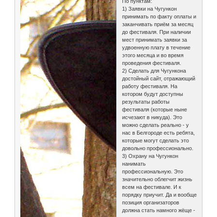
По пунктам:
1) Заявки на Чугункон
принимать по факту оплаты и
заканчивать приём за месяц
до фестиваля. При наличии
мест принимать заявки за
удвоенную плату в течение
этого месяца и во время
проведения фестиваля.
2) Сделать для Чугункона
достойный сайт, отражающий
работу фестиваля. На
котором будут доступны
результаты работы
фестиваля (которые ныне
исчезают в никуда). Это
можно сделать реально - у
нас в Белгороде есть ребята,
которые могут сделать это
довольно профессионально.
3) Охрану на Чугункон
нанимать
профессиональную. Это
значительно облегчит жизнь
всем на фестивале. И к
порядку приучит. Да и вообще
позиция организаторов
должна стать намного жёще -