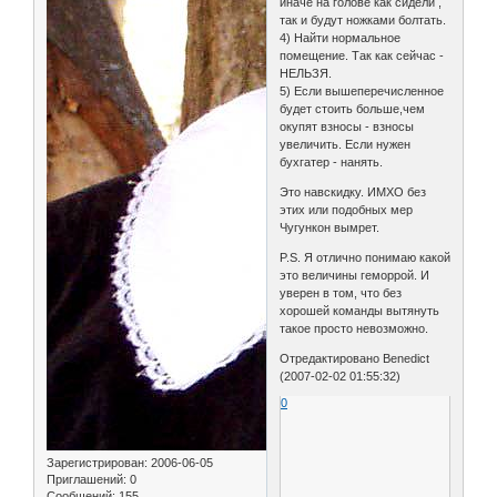
иначе на голове как сидели ,
так и будут ножками болтать.
4) Найти нормальное
помещение. Так как сейчас -
НЕЛЬЗЯ.
5) Если вышеперечисленное
будет стоить больше,чем
окупят взносы - взносы
увеличить. Если нужен
бухгатер - нанять.
Это навскидку. ИМХО без
этих или подобных мер
Чугункон вымрет.
P.S. Я отлично понимаю какой
это величины геморрой. И
уверен в том, что без
хорошей команды вытянуть
такое просто невозможно.
Отредактировано Benedict
(2007-02-02 01:55:32)
0
Зарегистрирован
: 2006-06-05
Приглашений:
0
Сообщений:
155