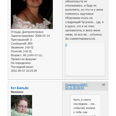
обязательств не
отказываюсь, и буду их
выполнять, но что-то у меня
появилось ощутимое
НЕжелание ехать на
следующий Чугункон... (да, я
в курсе, что я не член
оргкомитета, и звать меня
Откуда:
Днепропетровск
никак, но все же... хотелось
Зарегистрирован
: 2006-01-14
бы сориентироваться).
Приглашений:
0
Сообщений:
869
0
Уважение:
[+0/-0]
Позитив:
[+0/-0]
Возраст:
66
[1960-07-11]
Провел на форуме:
Не определено
Последний визит:
2011-06-07 19:24:39
Поделиться
2007-
42
Кэт Бильбо
02-11 05:40:54
Members
Катя, в свете
последних... хм...
событий, вопрос
к тебе, как