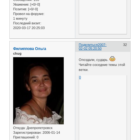
Уважение:
[+0/-0]
Позитив:
[+0/-0]
Провел на форуме:
1 минуту
Последний визит:
2020-03-17 20:25:03
Поделиться
2007-
32
Филиппова Ольга
02-02 05:20:50
chug
Опоздали, сударь.
Читайте соседние темы этой
ветки.
0
Откуда:
Днепропетровск
Зарегистрирован
: 2006-01-14
Приглашений:
0