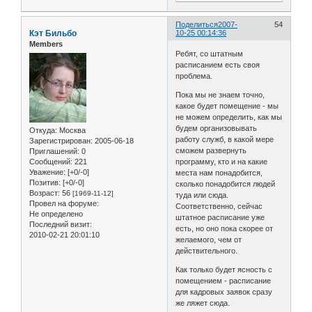
Поделиться
2007-
54
Кэт Бильбо
10-25 00:14:36
Members
Ребят, со штатным
расписанием есть своя
проблема.
Пока мы не знаем точно,
какое будет помещение - мы
не можем определить, как мы
будем организовывать
Откуда:
Москва
работу служб, в какой мере
Зарегистрирован
: 2005-06-18
сможем развернуть
Приглашений:
0
Сообщений:
221
программу, кто и на какие
Уважение:
[+0/-0]
места нам понадобится,
Позитив:
[+0/-0]
сколько понадобится людей
Возраст:
56
[1969-11-12]
туда или сюда.
Провел на форуме:
Соответственно, сейчас
Не определено
штатное расписание уже
Последний визит:
есть, но оно пока скорее от
2010-02-21 20:01:10
желаемого, чем от
действительного.
Как только будет ясность с
помещением - расписание
для кадровых заявок сразу
же ляжет сюда.