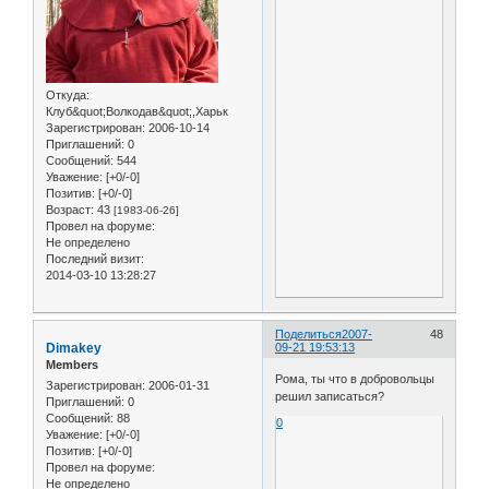
Откуда:
Клуб&quot;Волкодав&quot;,Харьк
Зарегистрирован
: 2006-10-14
Приглашений:
0
Сообщений:
544
Уважение:
[+0/-0]
Позитив:
[+0/-0]
Возраст:
43
[1983-06-26]
Провел на форуме:
Не определено
Последний визит:
2014-03-10 13:28:27
Поделиться
2007-
48
Dimakey
09-21 19:53:13
Members
Рома, ты что в добровольцы
Зарегистрирован
: 2006-01-31
решил записаться?
Приглашений:
0
Сообщений:
88
0
Уважение:
[+0/-0]
Позитив:
[+0/-0]
Провел на форуме:
Не определено