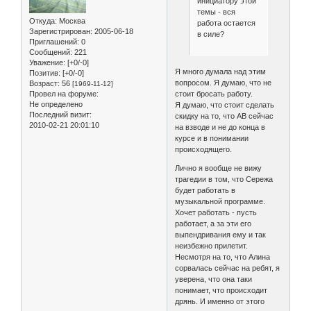
инициатору этой
темы - вся
Откуда:
Москва
работа остается
Зарегистрирован
: 2005-06-18
в силе?
Приглашений:
0
Сообщений:
221
Уважение:
[+0/-0]
Я много думала над этим
Позитив:
[+0/-0]
вопросом. Я думаю, что не
Возраст:
56
[1969-11-12]
стоит бросать работу.
Провел на форуме:
Не определено
Я думаю, что стоит сделать
Последний визит:
скидку на то, что АВ сейчас
2010-02-21 20:01:10
на взводе и не до конца в
курсе и в понимании
происходящего.
Лично я вообще не вижу
трагедии в том, что Сережа
будет работать в
музыкальной программе.
Хочет работать - пусть
работает, а за эти его
выпендривания ему и так
неизбежно прилетит.
Несмотря на то, что Алина
сорвалась сейчас на ребят, я
уверена, что она таки
понимает, что происходит
дрянь. И именно от этого