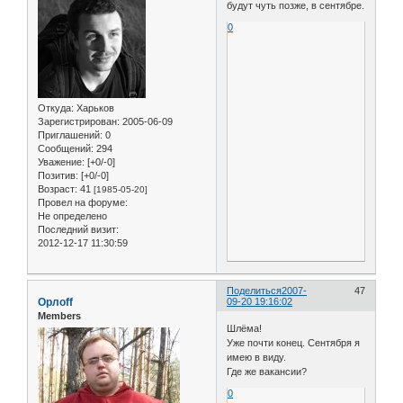
будут чуть позже, в сентябре.
0
Откуда:
Харьков
Зарегистрирован
: 2005-06-09
Приглашений:
0
Сообщений:
294
Уважение:
[+0/-0]
Позитив:
[+0/-0]
Возраст:
41
[1985-05-20]
Провел на форуме:
Не определено
Последний визит:
2012-12-17 11:30:59
Поделиться
2007-
47
Орлоff
09-20 19:16:02
Members
Шлёма!
Уже почти конец. Сентября я
имею в виду.
Где же вакансии?
0