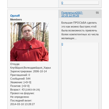
0
Поделиться
2007-
55
Орлоff
10-25 12:44:26
Members
Большая ПРОСЬБА сделать
это как можно быстрее,чтоб
была возможность привлечь
более компетентных из числа
желающих...
0
Откуда:
Клуб&quot;Волкодав&quot;,Харьк
Зарегистрирован
: 2006-10-14
Приглашений:
0
Сообщений:
544
Уважение:
[+0/-0]
Позитив:
[+0/-0]
Возраст:
43
[1983-06-26]
Провел на форуме:
Не определено
Последний визит:
2014-03-10 13:28:27