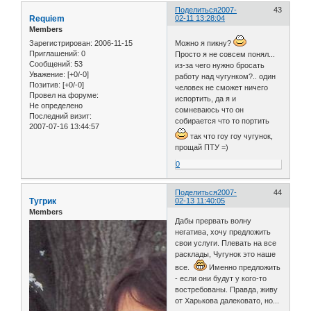
Поделиться
2007-
43
Requiem
02-11 13:28:04
Members
Зарегистрирован
: 2006-11-15
Можно я пикну?
Приглашений:
0
Просто я не совсем понял...
Сообщений:
53
из-за чего нужно бросать
Уважение:
[+0/-0]
работу над чугунком?.. один
Позитив:
[+0/-0]
человек не сможет ничего
Провел на форуме:
испортить, да я и
Не определено
сомневаюсь что он
Последний визит:
собирается что то портить
2007-07-16 13:44:57
так что гоу гоу чугунок,
прощай ПТУ =)
0
Поделиться
2007-
44
Тугрик
02-13 11:40:05
Members
Дабы прервать волну
негатива, хочу предложить
свои услуги. Плевать на все
расклады, Чугунок это наше
все.
Именно предложить
- если они будут у кого-то
востребованы. Правда, живу
от Харькова далековато, но...