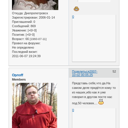
Откуда:
Днепропетровск
0
Зарегистрирован
: 2006-01-14
Приглашений:
0
Сообщений:
869
Уважение:
[+0/-0]
Позитив:
[+0/-0]
Возраст:
66
[1960-07-11]
Провел на форуме:
Не определено
Последний визит:
2011-06-07 19:24:39
Поделиться
2007-
52
Орлоff
10-02 00:05:25
Members
Представь себе,что да.На
самом деле придётся кому то
из наших,ибо как я уже
говорил в другом посте нас
под 50 человек....
0