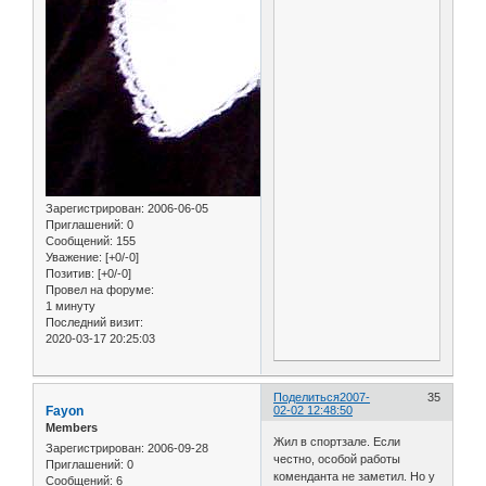
Зарегистрирован
: 2006-06-05
Приглашений:
0
Сообщений:
155
Уважение:
[+0/-0]
Позитив:
[+0/-0]
Провел на форуме:
1 минуту
Последний визит:
2020-03-17 20:25:03
Поделиться
2007-
35
Fayon
02-02 12:48:50
Members
Жил в спортзале. Если
Зарегистрирован
: 2006-09-28
честно, особой работы
Приглашений:
0
коменданта не заметил. Но у
Сообщений:
6