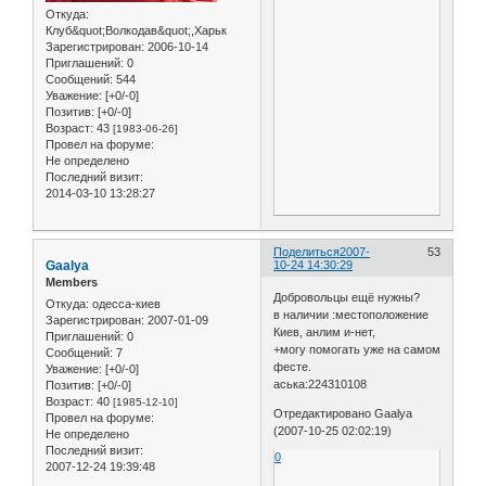
Откуда:
Клуб&quot;Волкодав&quot;,Харьк
Зарегистрирован
: 2006-10-14
Приглашений:
0
Сообщений:
544
Уважение:
[+0/-0]
Позитив:
[+0/-0]
Возраст:
43
[1983-06-26]
Провел на форуме:
Не определено
Последний визит:
2014-03-10 13:28:27
Поделиться
2007-
53
Gaalya
10-24 14:30:29
Members
Добровольцы ещё нужны?
Откуда:
одесса-киев
в наличии :местоположение
Зарегистрирован
: 2007-01-09
Киев, анлим и-нет,
Приглашений:
0
+могу помогать уже на самом
Сообщений:
7
фесте.
Уважение:
[+0/-0]
аська:224310108
Позитив:
[+0/-0]
Возраст:
40
[1985-12-10]
Отредактировано Gaalya
Провел на форуме:
(2007-10-25 02:02:19)
Не определено
Последний визит:
0
2007-12-24 19:39:48