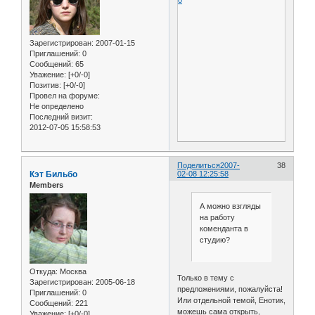
0
Зарегистрирован
: 2007-01-15
Приглашений:
0
Сообщений:
65
Уважение:
[+0/-0]
Позитив:
[+0/-0]
Провел на форуме:
Не определено
Последний визит:
2012-07-05 15:58:53
Поделиться
2007-
38
Кэт Бильбо
02-08 12:25:58
Members
А можно взгляды
на работу
коменданта в
студию?
Откуда:
Москва
Только в тему с
Зарегистрирован
: 2005-06-18
предложениями, пожалуйста!
Приглашений:
0
Или отдельной темой, Енотик,
Сообщений:
221
можешь сама открыть,
Уважение:
[+0/-0]