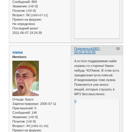
Сообщений:
869
Уважение:
[+0/-0]
Позитив:
[+0/-0]
Возраст:
66
[1960-07-11]
Провел на форуме:
Не определено
Последний визит:
2011-06-07 19:24:39
Поделиться
2007-
33
status
02-02 11:01:55
Members
А кстати поддерживаю найм
охраны со стороны! Каких-
нибудь ЧОПиков. В этом есть
грандиозная куча плюсов.
И видеокамера тоже нужна.
Появляется уже много
вещей, которые слушать в
МРЗ бессмысленно.
Откуда:
Курск
0
Зарегистрирован
: 2005-07-11
Приглашений:
0
Сообщений:
146
Уважение:
[+0/-0]
Позитив:
[+0/-0]
Возраст:
44
[1982-01-30]
Провел на форуме: