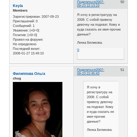
Поделиться
2007-
50
Keyla
09-23 22:13:23
Members
Я хочу в регистратуру на
Зарегистрирован
: 2007-09-23
2008. С собой привезу
Приглашений:
0
девочку на подхват. Кому и
Сообщений:
1
куда сказать ее имя-прочие
Уважение:
[+0/-0]
данные?
Позитив:
[+0/-0]
Провел на форуме:
Ленка Беликова.
Не определено
Последний визит:
0
2008-01-27 15:49:10
Поделиться
2007-
51
Филиппова Ольга
09-23 22:45:43
chug
Я хочу в
регистратуру на
2008. С собой
привезу девочку
на подхват. Кому
и куда сказать ее
имя-прочие
данные?
Ленка Беликова.