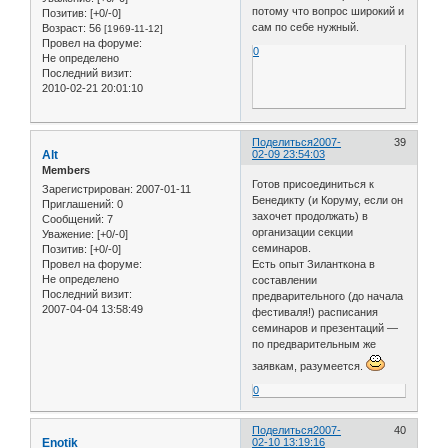
потому что вопрос широкий и
Позитив:
[+0/-0]
сам по себе нужный.
Возраст:
56
[1969-11-12]
Провел на форуме:
0
Не определено
Последний визит:
2010-02-21 20:01:10
Поделиться
2007-
39
Alt
02-09 23:54:03
Members
Готов присоединиться к
Зарегистрирован
: 2007-01-11
Бенедикту (и Коруму, если он
Приглашений:
0
захочет продолжать) в
Сообщений:
7
организации секции
Уважение:
[+0/-0]
семинаров.
Позитив:
[+0/-0]
Есть опыт Зиланткона в
Провел на форуме:
Не определено
составлении
Последний визит:
предварительного (до начала
2007-04-04 13:58:49
фестиваля!) расписания
семинаров и презентаций —
по предварительным же
заявкам, разумеется.
0
Поделиться
2007-
40
Enotik
02-10 13:19:16