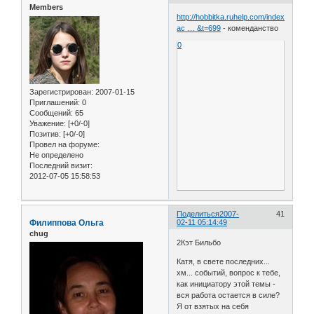
Members
http://hobbitka.ruhelp.com/index.php?
ac … &t=699
- коменданство
0
Зарегистрирован
: 2007-01-15
Приглашений:
0
Сообщений:
65
Уважение:
[+0/-0]
Позитив:
[+0/-0]
Провел на форуме:
Не определено
Последний визит:
2012-07-05 15:58:53
Поделиться
2007-
41
Филиппова Ольга
02-11 05:14:49
chug
2Кэт Бильбо
Катя, в свете последних...
хм... событий, вопрос к тебе,
как инициатору этой темы -
вся работа остается в силе?
Я от взятых на себя