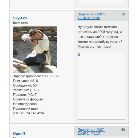
Поделиться
2007-
58
Sky-Fox
11-28 01:00:45
Members
Ну чо уже почти немного
осталось до 2008 чигунка, и
что с кадрами? кто нужен
можно ли гденибуть узнать?
Мож смогу чем помоч...
0
Зарегистрирован
: 2006-05-26
Приглашений:
0
Сообщений:
53
Уважение:
[+0/-0]
Позитив:
[+0/-0]
Провел на форуме:
Не определено
Последний визит:
2011-01-24 14:04:24
Поделиться
2007-
59
Орлоff
11-29 14:48:13