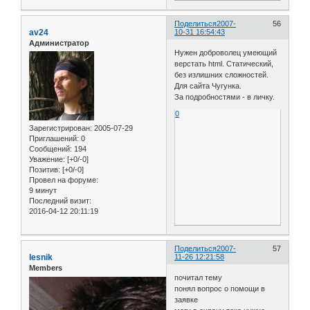
Поделиться
2007-
56
av24
10-31 16:54:43
Администратор
Нужен доброволец умеющий
верстать html. Статический,
без излишних сложностей.
Для сайта Чугунка.
За подробностями - в личку.
0
Зарегистрирован
: 2005-07-29
Приглашений:
0
Сообщений:
194
Уважение:
[+0/-0]
Позитив:
[+0/-0]
Провел на форуме:
9 минут
Последний визит:
2016-04-12 20:11:19
Поделиться
2007-
57
lesnik
11-26 12:21:58
Members
почитал тему
понял вопрос о помощи в
заявке