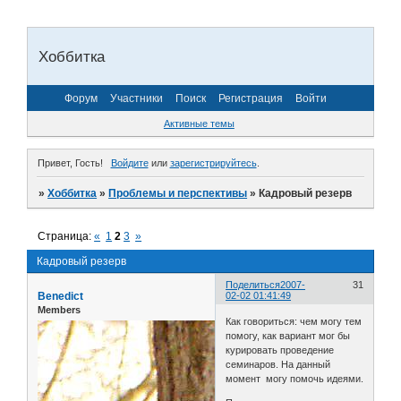
Хоббитка
Форум
Участники
Поиск
Регистрация
Войти
Активные темы
Привет, Гость!
Войдите
или
зарегистрируйтесь
.
»
Хоббитка
»
Проблемы и перспективы
»
Кадровый резерв
Страница:
«
1
2
3
»
Кадровый резерв
Поделиться
2007-
31
Benedict
02-02 01:41:49
Members
Как говориться: чем могу тем
помогу, как вариант мог бы
курировать проведение
семинаров. На данный
момент могу помочь идеями.