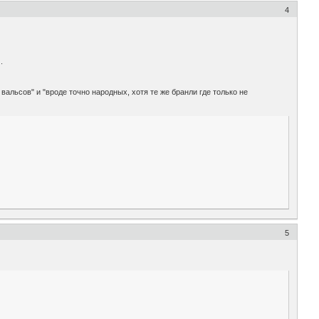
4
.
альсов" и "вроде точно народных, хотя те же бранли где только не
5