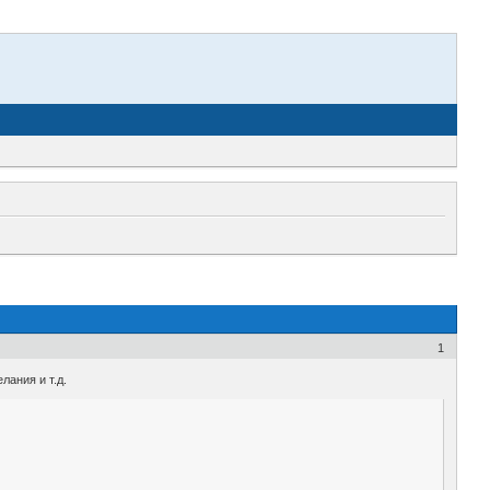
1
лания и т.д.