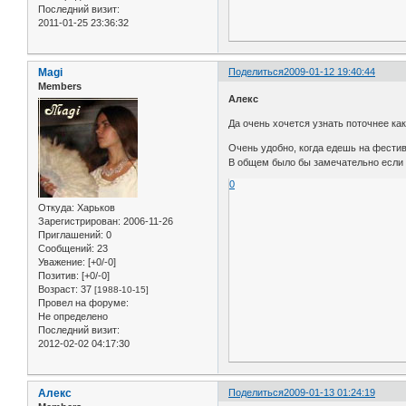
Последний визит:
2011-01-25 23:36:32
Magi
Поделиться
2009-01-12 19:40:44
Members
Алекс
Да очень хочется узнать поточнее как
Очень удобно, когда едешь на фестив
В общем было бы замечательно если 
0
Откуда:
Харьков
Зарегистрирован
: 2006-11-26
Приглашений:
0
Сообщений:
23
Уважение:
[+0/-0]
Позитив:
[+0/-0]
Возраст:
37
[1988-10-15]
Провел на форуме:
Не определено
Последний визит:
2012-02-02 04:17:30
Алекс
Поделиться
2009-01-13 01:24:19