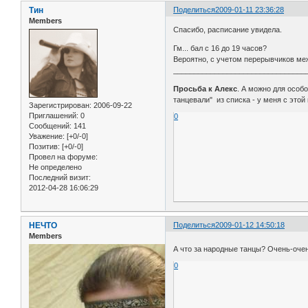
Тин
Поделиться
2009-01-11 23:36:28
Members
Спасибо, расписание увидела.
Гм... бал с 16 до 19 часов?
Вероятно, с учетом перерывчиков меж
________________________________
Просьба к Алекс
. А можно для особ
танцевали" из списка - у меня с этой
Зарегистрирован
: 2006-09-22
Приглашений:
0
0
Сообщений:
141
Уважение:
[+0/-0]
Позитив:
[+0/-0]
Провел на форуме:
Не определено
Последний визит:
2012-04-28 16:06:29
НЕЧТО
Поделиться
2009-01-12 14:50:18
Members
А что за народные танцы? Очень-оче
0