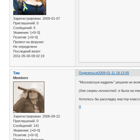
Зарегистрирован
: 2009-01-07
Приглашений:
0
Сообщений:
9
Уважение:
[+0/-0]
Позитив:
[+0/-0]
Провел на форуме:
Не определено
Последний визит:
2011-05-06 09:42:19
Тин
Поделиться
2009-01-11 18:13:55
Members
"Московскую кадриль" решили не вкл
(для сверки личностей: я была на т
Хотелось бы раскладку мастер-классов
0
Зарегистрирован
: 2006-09-22
Приглашений:
0
Сообщений:
141
Уважение:
[+0/-0]
Позитив:
[+0/-0]
Провел на форуме: