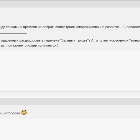
ду танцами и времени на собраться/построиться/организованно разойтись. С запасом
_______________
о одаренных расшифровать перечень "бальных танцев"? А то путем исключения "точно в
 группой какая-то хрень получается:)
нь интересно