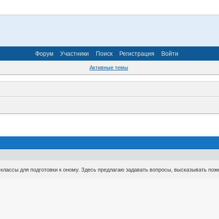
Форум
Участники
Поиск
Регистрация
Войти
Активные темы
-классы для подготовки к оному. Здесь предлагаю задавать вопросы, высказывать поже