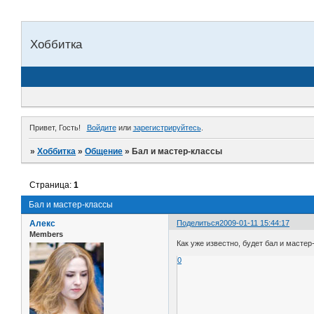
Хоббитка
Привет, Гость!
Войдите
или
зарегистрируйтесь
.
»
Хоббитка
»
Общение
»
Бал и мастер-классы
Страница:
1
Бал и мастер-классы
Алекс
Поделиться
2009-01-11 15:44:17
Members
Как уже известно, будет бал и мастер
0