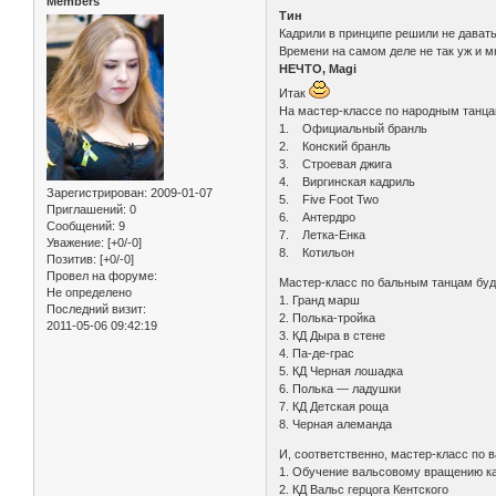
Members
Тин
Кадрили в принципе решили не давать
Времени на самом деле не так уж и м
НЕЧТО, Magi
Итак
На мастер-классе по народным танца
1. Официальный бранль
2. Конский бранль
3. Строевая джига
4. Виргинская кадриль
Зарегистрирован
: 2009-01-07
5. Five Foot Two
Приглашений:
0
6. Антердро
Сообщений:
9
7. Летка-Енка
Уважение:
[+0/-0]
8. Котильон
Позитив:
[+0/-0]
Провел на форуме:
Мастер-класс по бальным танцам буд
Не определено
1. Гранд марш
Последний визит:
2. Полька-тройка
2011-05-06 09:42:19
3. КД Дыра в стене
4. Па-де-грас
5. КД Черная лошадка
6. Полька — ладушки
7. КД Детская роща
8. Черная алеманда
И, соответственно, мастер-класс по 
1. Обучение вальсовому вращению к
2. КД Вальс герцога Кентского