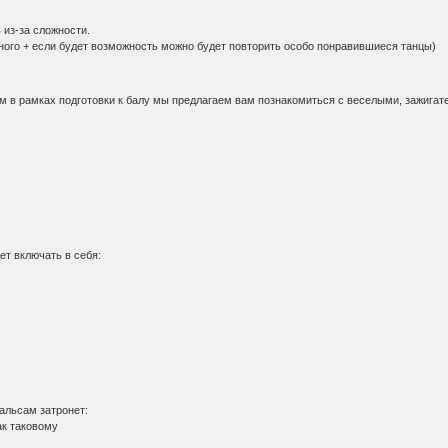
 из-за сложности.
ного + если будет возможность можно будет повторить особо понравившиеся танцы)
м в рамках подготовки к балу мы предлагаем вам познакомиться с веселыми, зажига
ет включать в себя:
вальсам затронет:
ак таковому