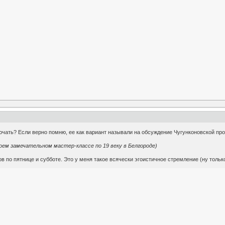
ючать? Если верно помню, ее как вариант называли на обсуждение Чугунконовской пр
воем замечательном мастер-классе по 19 веку в Белгороде)
 по пятнице и субботе. Это у меня такое всячески эгоистичное стремление (ну только 