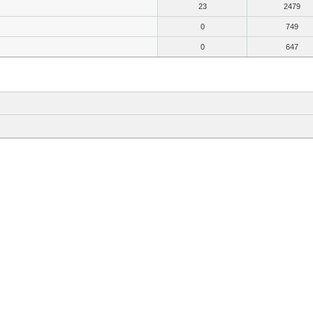
23
2479
0
749
0
647