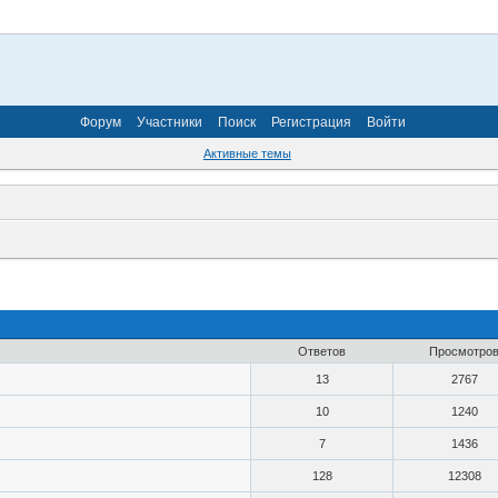
Форум
Участники
Поиск
Регистрация
Войти
Активные темы
Ответов
Просмотро
13
2767
10
1240
7
1436
128
12308