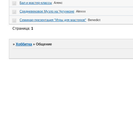
Бал и мастер-классы
Алекс
Средневековое Музло на Чугунконе
Alexxx
Семинар-презентация "Игры для мастеров"
Benedict
Страница:
1
»
Хоббитка
»
Общение