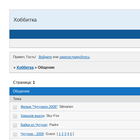
Хоббитка
Привет, Гость!
Войдите
или
зарегистрируйтесь
.
»
Хоббитка
»
Общение
Страница:
1
Общение
Тема
Фильм "Чугункон 2008"
Silmarien
Харьков выезд
Sky-Fox
Байки из Чугуна)
Padre
Чугунок - 2009
Guest
[
1
2
3
4
5
]