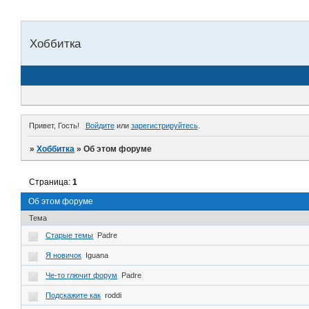
Хоббитка
Привет, Гость!
Войдите
или
зарегистрируйтесь
.
»
Хоббитка
»
Об этом форуме
Страница:
1
Об этом форуме
Тема
Старые темы
Padre
Я новичок
Iguana
Че-то глючит форум
Padre
Подскажите как
roddi