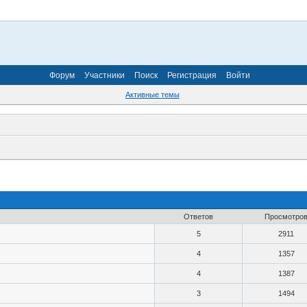
Форум
Участники
Поиск
Регистрация
Войти
Активные темы
Ответов
Просмотро
5
2911
4
1357
4
1387
3
1494