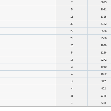
7
6673
5
2091
11
1325
32
3142
22
2576
29
2586
20
2848
5
1236
15
2272
3
1910
4
1062
14
997
4
802
36
2348
1
658