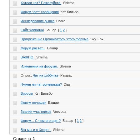
Хотели чат? Пожалуйста.
Shlema
Форум "ест" сообщения
Кэт Бильбо
Исследование рынка
Padre
Сайт хоббитки
Башар
[
1
2
]
Придложение Организатору этого форума
Sky-Fox
Форум растет...
Башар
ВАЖНО.
Shlema
Изменения на форуме.
Shlema
Опрос:
Чат на хоббитке
Ракшас
Нужен ли чат ролевикам?
Dias
Вирусы
Кэт Бильбо
Форум почищен
Башар
Звания участников
Voevoda
Форум... С чем его едят?
Башар
[
1
2
]
Вот мы и в Хопре...
Shlema
Страница:
1