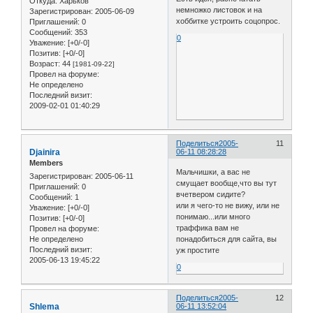
Откуда:
Харьков
немножко листовок и на
Зарегистрирован
: 2005-06-09
хоббитке устроить соцопрос.
Приглашений:
0
Сообщений:
353
0
Уважение:
[+0/-0]
Позитив:
[+0/-0]
Возраст:
44
[1981-09-22]
Провел на форуме:
Не определено
Последний визит:
2009-02-01 01:40:29
Поделиться
2005-
11
Djainira
06-11 08:28:28
Members
Мальчишки, а вас не
Зарегистрирован
: 2005-06-11
смущает вообще,что вы тут
Приглашений:
0
вчетвером сидите?
Сообщений:
1
или я чего-то не вижу, или не
Уважение:
[+0/-0]
понимаю...или много
Позитив:
[+0/-0]
траффика вам не
Провел на форуме:
Не определено
понадобиться для сайта, вы
Последний визит:
уж простите
2005-06-13 19:45:22
0
Поделиться
2005-
12
Shlema
06-11 13:52:04