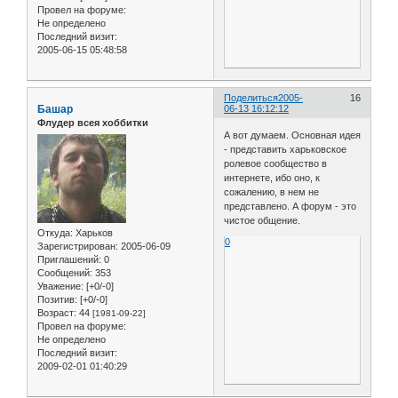
Провел на форуме:
Не определено
Последний визит:
2005-06-15 05:48:58
Поделиться
2005-
16
Башар
06-13 16:12:12
Флудер всея хоббитки
А вот думаем. Основная идея
- представить харьковское
ролевое сообщество в
интернете, ибо оно, к
сожалению, в нем не
представлено. А форум - это
чистое общение.
Откуда:
Харьков
0
Зарегистрирован
: 2005-06-09
Приглашений:
0
Сообщений:
353
Уважение:
[+0/-0]
Позитив:
[+0/-0]
Возраст:
44
[1981-09-22]
Провел на форуме:
Не определено
Последний визит:
2009-02-01 01:40:29