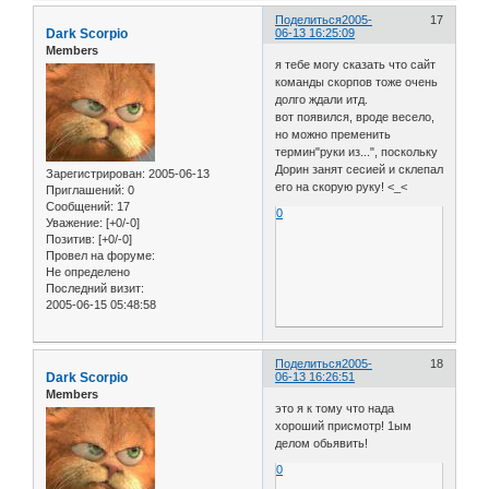
Поделиться
2005-
17
Dark Scorpio
06-13 16:25:09
Members
я тебе могу сказать что сайт
команды скорпов тоже очень
долго ждали итд.
вот появился, вроде весело,
но можно пременить
термин"руки из...", поскольку
Дорин занят сесией и склепал
Зарегистрирован
: 2005-06-13
его на скорую руку! <_<
Приглашений:
0
Сообщений:
17
0
Уважение:
[+0/-0]
Позитив:
[+0/-0]
Провел на форуме:
Не определено
Последний визит:
2005-06-15 05:48:58
Поделиться
2005-
18
Dark Scorpio
06-13 16:26:51
Members
это я к тому что нада
хороший присмотр! 1ым
делом обьявить!
0