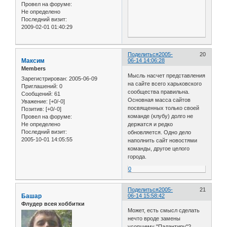
Провел на форуме:
Не определено
Последний визит:
2009-02-01 01:40:29
Поделиться
2005-
20
Максим
06-14 14:06:28
Members
Мысль насчет представления
Зарегистрирован
: 2005-06-09
на сайте всего харьковского
Приглашений:
0
сообщества правильна.
Сообщений:
61
Основная масса сайтов
Уважение:
[+0/-0]
посвященных только своей
Позитив:
[+0/-0]
команде (клубу) долго не
Провел на форуме:
Не определено
держатся и редко
Последний визит:
обновляется. Одно дело
2005-10-01 14:05:55
наполнить сайт новостями
команды, другое целого
города.
0
Поделиться
2005-
21
Башар
06-14 15:58:42
Флудер всея хоббитки
Может, есть смысл сделать
нечто вроде замены
усопшему "Палантиру"?