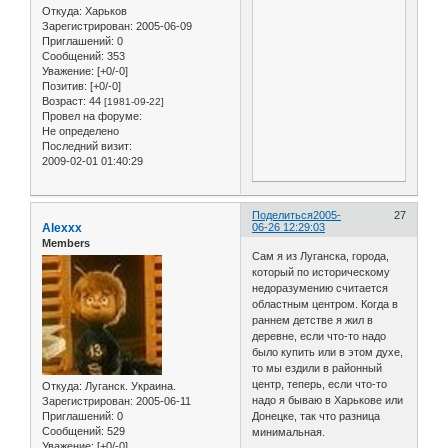
Откуда:
Харьков
Зарегистрирован
: 2005-06-09
Приглашений:
0
Сообщений:
353
Уважение:
[+0/-0]
Позитив:
[+0/-0]
Возраст:
44
[1981-09-22]
Провел на форуме:
Не определено
Последний визит:
2009-02-01 01:40:29
Поделиться
2005-
27
Alexxx
06-26 12:29:03
Members
Сам я из Луганска, города,
который по историческому
недоразумению считается
областным центром. Когда в
раннем детстве я жил в
деревне, если что-то надо
было купить или в этом духе,
то мы ездили в районный
центр, теперь, если что-то
Откуда:
Луганск. Украина.
надо я бываю в Харькове или
Зарегистрирован
: 2005-06-11
Приглашений:
0
Донецке, так что разница
Сообщений:
529
минимальная.
Уважение:
[+0/-0]