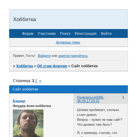
Хоббитка
Форум
Участники
Поиск
Регистрация
Войти
Активные темы
Привет, Гость!
Войдите
или
зарегистрируйтесь
.
»
Хоббитка
»
Об этом форуме
»
Сайт хоббитки
Страница:
1
2
»
Сайт хоббитки
Поделиться
2005-
1
Башар
06-09 17:24:31
Флудер всея хоббитки
Шлема пробивает, сколько
стоит домен.
Вопрос - нужен ли нам сайт?
Что должно там быть?
Я, к примеру, считаю, что