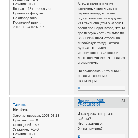
А, если память мне не
Позитив:
[+0/-0]
изменяет, читал я самый
Возраст:
42
[1983-08-28]
Провел на форуме:
первый номер, который
Не определено
подсуетили мне мои друзья
Последний визит:
из Стаханова (там был текст
2013-06-24 02:45:57
песни про Барук Казад, что-то
про первую часть фильма по
ВК и некий шорт-сторри на
библейскую тему) , оттого
журнал этот имел
историческое значение, и
долго сокрушался, что нельзя
его выкинуть.
Не сомневаюсь, что были и
более интересные
экземпляры.
0
Поделиться
2005-
28
Танчик
07-05 18:57:56
Members
И как движутся дела с
Зарегистрирован
: 2005-06-13
сайтом?
Приглашений:
0
Что то затишье.
Сообщений:
169
В чем причина?
Уважение:
[+0/-0]
Позитив:
[+0/-0]
0