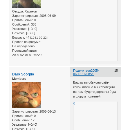
Откуда:
Харьков
Зарегистрирован
: 2005-06-09
Приглашений:
0
Сообщений:
353
Уважение:
[+0/-0]
Позитив:
[+0/-0]
Возраст:
44
[1981-09-22]
Провел на форуме:
Не определено
Последний визит:
2009-02-01 01:40:29
Поделиться
2005-
15
Dark Scorpio
06-13 16:08:20
Members
Башар ты обьясни сайт-
какой именно вы хотите(что
вы там будете держать) ? да
и форум полезней!
0
Зарегистрирован
: 2005-06-13
Приглашений:
0
Сообщений:
17
Уважение:
[+0/-0]
Позитив:
[+0/-0]