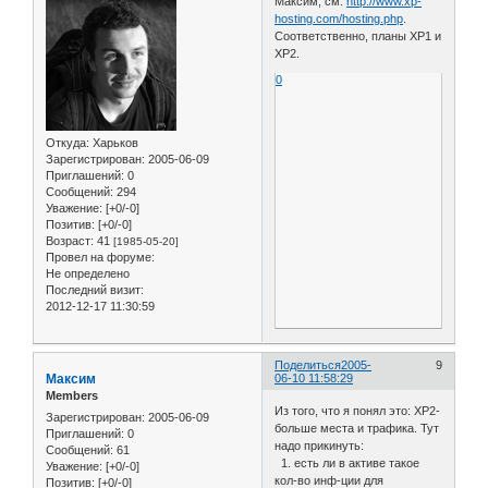
Максим, см.
http://www.xp-
hosting.com/hosting.php
.
Соответственно, планы ХР1 и
ХР2.
0
Откуда:
Харьков
Зарегистрирован
: 2005-06-09
Приглашений:
0
Сообщений:
294
Уважение:
[+0/-0]
Позитив:
[+0/-0]
Возраст:
41
[1985-05-20]
Провел на форуме:
Не определено
Последний визит:
2012-12-17 11:30:59
Поделиться
2005-
9
Максим
06-10 11:58:29
Members
Из того, что я понял это: ХР2-
Зарегистрирован
: 2005-06-09
больше места и трафика. Тут
Приглашений:
0
надо прикинуть:
Сообщений:
61
1. есть ли в активе такое
Уважение:
[+0/-0]
кол-во инф-ции для
Позитив:
[+0/-0]