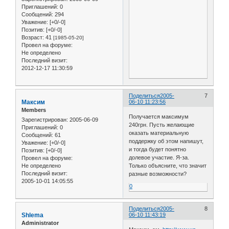
Приглашений:
0
Сообщений:
294
Уважение:
[+0/-0]
Позитив:
[+0/-0]
Возраст:
41
[1985-05-20]
Провел на форуме:
Не определено
Последний визит:
2012-12-17 11:30:59
Поделиться
2005-
7
Максим
06-10 11:23:56
Members
Получается максимум
Зарегистрирован
: 2005-06-09
240грн. Пусть желающие
Приглашений:
0
оказать материальную
Сообщений:
61
поддержку об этом напишут,
Уважение:
[+0/-0]
и тогда будет понятно
Позитив:
[+0/-0]
долевое участие. Я-за.
Провел на форуме:
Не определено
Только объясните, что значит
Последний визит:
разные возможности?
2005-10-01 14:05:55
0
Поделиться
2005-
8
Shlema
06-10 11:43:19
Administrator