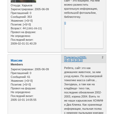
сайт - это кошерно. На нем
можно разместить
Откуда:
Харьков
кратенькую информацию,
Зарегистрирован
: 2005-06-09
небольшой фотоальбом,
Приглашений:
0
Сообщений:
353
библиотечку.
Уважение:
[+0/-0]
0
Позитив:
[+0/-0]
Возраст:
44
[1981-09-22]
Провел на форуме:
Не определено
Последний визит:
2009-02-01 01:40:29
Поделиться
2005-
2
Максим
06-09 19:28:20
Members
Ребята, сайт это как
Зарегистрирован
: 2005-06-09
домашнее животное, за ним
Приглашений:
0
уход нужен. По околоигровой
Сообщений:
61
тематике масса сайтов...
Уважение:
[+0/-0]
Заходишь, а там как на
Позитив:
[+0/-0]
кладбище- тихо так,
Провел на форуме:
Не определено
последние обновления 2002-
Последний визит:
2003, изрека 2004. Взять те
2005-10-01 14:05:55
же наши харьковские ХОФИФ
и Два Клинка. Как хранилище
информации, пыльная полка
с неменее пыльными книгами