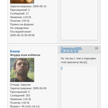
Зарегистрирован
: 2005-06-13
Приглашений:
0
Сообщений:
17
Уважение:
[+0/-0]
Позитив:
[+0/-0]
Провел на форуме:
Не определено
Последний визит:
2005-06-15 05:48:58
Поделиться
2005-
19
Башар
06-13 16:36:49
Флудер всея хоббитки
Ну так мы с тем и подходим,
чтоб присмотр был)))
0
Откуда:
Харьков
Зарегистрирован
: 2005-06-09
Приглашений:
0
Сообщений:
353
Уважение:
[+0/-0]
Позитив:
[+0/-0]
Возраст:
44
[1981-09-22]