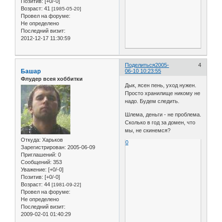
Позитив:
[+0/-0]
Возраст:
41
[1985-05-20]
Провел на форуме:
Не определено
Последний визит:
2012-12-17 11:30:59
Поделиться
2005-
4
Башар
06-10 10:23:55
Флудер всея хоббитки
Дык, ясен пень, уход нужен.
Просто хранилище никому не
надо. Будем следить.
Шлема, деньги - не проблема.
Сколько в год за домен, что
мы, не скинемся?
Откуда:
Харьков
0
Зарегистрирован
: 2005-06-09
Приглашений:
0
Сообщений:
353
Уважение:
[+0/-0]
Позитив:
[+0/-0]
Возраст:
44
[1981-09-22]
Провел на форуме:
Не определено
Последний визит:
2009-02-01 01:40:29