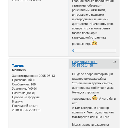
2005-10-01 14:05:55
Главное только пополняться
статьями, обзорами,
рецензиями, отчетами,
интерьвью с разными
иногородными и нашими
деятелями. Иначе есть риск
превратится в конкурента
газете премьер и
календарной страничке
ролевых игр.
0
Поделиться
2005-
23
Танчик
06-15 03:14:38
Members
DВ деле сбора информации
Зарегистрирован
: 2005-06-13
главное реклама сайта.
Приглашений:
0
Это линки на других сайтах,
Сообщений:
169
листовеи на хоббитке и даже
Уважение:
[+0/-0]
бкгущяя строка по
Позитив:
[+0/-0]
Провел на форуме:
телевиденью
. А чего бы и
8 минут
нет.
Последний визит:
А там глядишь и спонсор
2018-06-26 22:39:21
появится. Чья то доспешная
мастерская или еще чего.
Можэт завести раздел на