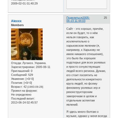
2009-02-01 01:40:29
Поделиться
2005-
25
Alexxx
06-23 11:44:03
Members
Сайт - это хорошо, причём,
если он будет, то о нём
нельзя говорить, как
исключительно о
харьковском явлении (я,
например, к Харькову не
имею никакого отношения),
это было бы хорошее
подспорье для всех ролевых
Откуда:
Луганск. Украина.
и просто сочувствующих
Зарегистрирован
: 2005-06-11
Приглашений:
0
людей всего региона. Думаю,
Сообщений:
529
его стоит посвятить не
Уважение:
[+0/-0]
деятельности конкретного
Позитив:
[+0/-0]
круга людей, но фсему
Возраст:
42
[1983-08-28]
феномену ролевых игр и
Провел на форуме:
реконструкторским
Не определено
заморочкам в целом и
Последний визит:
отдельным аспектам
2013-06-24 02:45:57
явлений.
Я здесь много болтаю о
музыке, однако у меня всегда