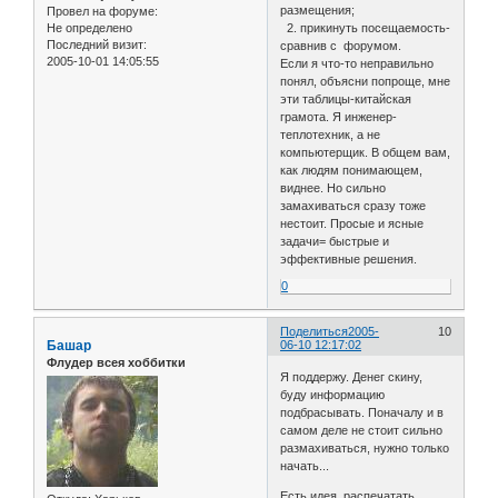
размещения;
Провел на форуме:
Не определено
2. прикинуть посещаемость-
Последний визит:
сравнив с форумом.
2005-10-01 14:05:55
Если я что-то неправильно
понял, объясни попроще, мне
эти таблицы-китайская
грамота. Я инженер-
теплотехник, а не
компьютерщик. В общем вам,
как людям понимающем,
виднее. Но сильно
замахиваться сразу тоже
нестоит. Просые и ясные
задачи= быстрые и
эффективные решения.
0
Поделиться
2005-
10
Башар
06-10 12:17:02
Флудер всея хоббитки
Я поддержу. Денег скину,
буду информацию
подбрасывать. Поначалу и в
самом деле не стоит сильно
размахиваться, нужно только
начать...
Есть идея, распечатать