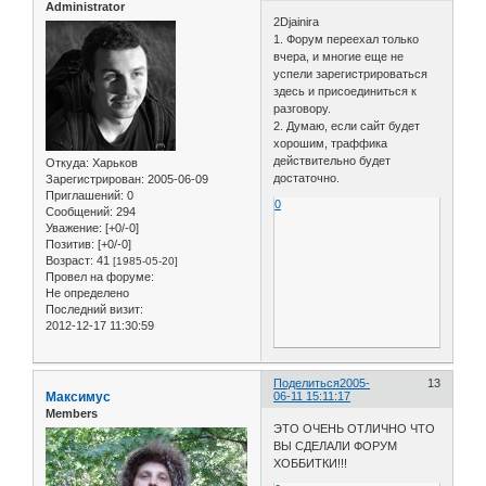
Administrator
2Djainira
1. Форум переехал только
вчера, и многие еще не
успели зарегистрироваться
здесь и присоединиться к
разговору.
2. Думаю, если сайт будет
хорошим, траффика
действительно будет
Откуда:
Харьков
достаточно.
Зарегистрирован
: 2005-06-09
Приглашений:
0
0
Сообщений:
294
Уважение:
[+0/-0]
Позитив:
[+0/-0]
Возраст:
41
[1985-05-20]
Провел на форуме:
Не определено
Последний визит:
2012-12-17 11:30:59
Поделиться
2005-
13
Максимус
06-11 15:11:17
Members
ЭТО ОЧЕНЬ ОТЛИЧНО ЧТО
ВЫ СДЕЛАЛИ ФОРУМ
ХОББИТКИ!!!