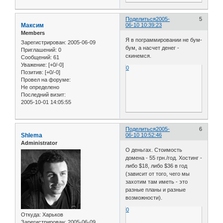
Поделиться
2005-
5
Максим
06-10 10:39:23
Members
Я в пограммировании не бум-
Зарегистрирован
: 2005-06-09
бум, а насчет денег -
Приглашений:
0
скинемся.
Сообщений:
61
Уважение:
[+0/-0]
0
Позитив:
[+0/-0]
Провел на форуме:
Не определено
Последний визит:
2005-10-01 14:05:55
Поделиться
2005-
6
Shlema
06-10 10:52:46
Administrator
О деньгах. Стоимость
домена - 55 грн./год. Хостинг -
либо $18, либо $36 в год
(зависит от того, чего мы
захотим там иметь - это
разные планы и разные
возможности).
0
Откуда:
Харьков
Зарегистрирован
: 2005-06-09