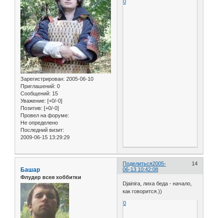
0
Зарегистрирован
: 2005-06-10
Приглашений:
0
Сообщений:
15
Уважение:
[+0/-0]
Позитив:
[+0/-0]
Провел на форуме:
Не определено
Последний визит:
2009-06-15 13:29:29
Поделиться
2005-
14
Башар
06-13 10:42:08
Флудер всея хоббитки
Djainira, лиха беда - начало,
как говорится.))
0