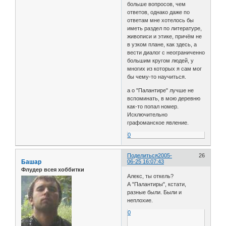
больше вопросов, чем
ответов, однако даже по
ответам мне хотелось бы
иметь раздел по литературе,
живописи и этике, причём не
в узком плане, как здесь, а
вести диалог с неограниченно
большим кругом людей, у
многих из которых я сам мог
бы чему-то научиться.
а о "Палантире" лучше не
вспоминать, в мою деревню
как-то попал номер.
Исключительно
графоманское явление.
0
Поделиться
2005-
26
Башар
06-25 16:07:43
Флудер всея хоббитки
Алекс, ты откель?
А "Палантиры", кстати,
разные были. Были и
неплохие.
0