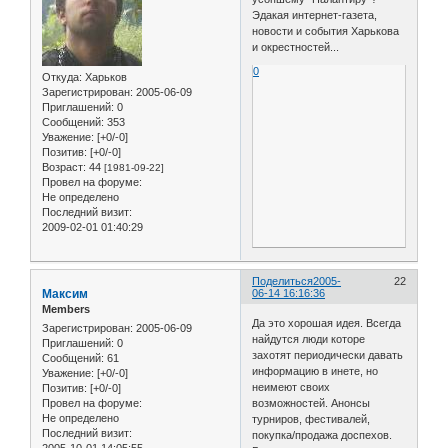
Эдакая интернет-газета,
новости и события Харькова
и окрестностей...
0
Откуда:
Харьков
Зарегистрирован
: 2005-06-09
Приглашений:
0
Сообщений:
353
Уважение:
[+0/-0]
Позитив:
[+0/-0]
Возраст:
44
[1981-09-22]
Провел на форуме:
Не определено
Последний визит:
2009-02-01 01:40:29
Поделиться
2005-
22
Максим
06-14 16:16:36
Members
Да это хорошая идея. Всегда
Зарегистрирован
: 2005-06-09
найдутся люди которе
Приглашений:
0
захотят периодически давать
Сообщений:
61
информацию в инете, но
Уважение:
[+0/-0]
неимеют своих
Позитив:
[+0/-0]
возможностей. Анонсы
Провел на форуме:
Не определено
турниров, фестивалей,
Последний визит:
покупка/продажа доспехов.