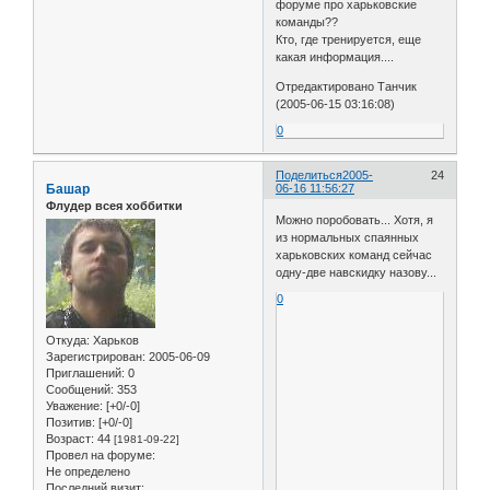
форуме про харьковские
команды??
Кто, где тренируется, еще
какая информация....
Отредактировано Танчик
(2005-06-15 03:16:08)
0
Поделиться
2005-
24
Башар
06-16 11:56:27
Флудер всея хоббитки
Можно поробовать... Хотя, я
из нормальных спаянных
харьковских команд сейчас
одну-две навскидку назову...
0
Откуда:
Харьков
Зарегистрирован
: 2005-06-09
Приглашений:
0
Сообщений:
353
Уважение:
[+0/-0]
Позитив:
[+0/-0]
Возраст:
44
[1981-09-22]
Провел на форуме:
Не определено
Последний визит: