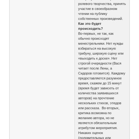
ролевого творчества, принять
участие в своеобразном
чтении на публику
собственных произведений.
Как это будет
происходить?
Во-первых, не так, как
обычно происходят
менестрельники. Нет нужды
взбираться на высокую
трибуну, широкую сцену или
«выходить к доске». Нет
строгой очередности (Вася
читает после Лены, а
Сидоров готовится). Каждому
предоставляется разумное
время, скажем до 15 минут
(время будет зависеть от
количества заявившихся
авторов) на прочтение
нескольких стихов, этюдов
или рассказа. Во-вторых,
критика возможна по
желанию автора, но не
является обязательным
атрибутом мероприятия.
Никаких оценок
(положительных или