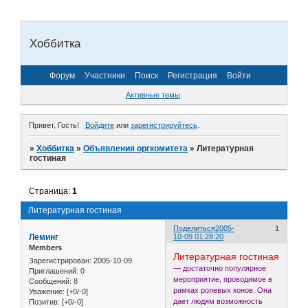
Хоббитка
Форум
Участники
Поиск
Регистрация
Войти
Активные темы
Привет, Гость!
Войдите
или
зарегистрируйтесь
.
»
Хоббитка
»
Объявления оргкомитета
»
Литературная
гостиная
Страница:
1
Литературная гостиная
Поделиться
2005-
1
Леминг
10-09 01:28:20
Members
Литературная гостиная
Зарегистрирован
: 2005-10-09
— достаточно популярное
Приглашений:
0
мероприятие, проводимое в
Сообщений:
8
рамках ролевых конов. Она
Уважение:
[+0/-0]
дает людям возможность
Позитив:
[+0/-0]