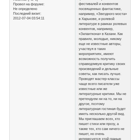
фестивалей и конвентов
Провел на форуме:
Не определено
посвященных фантастике,
Последний визит:
например, «Звездного моста»
2012-07-04 03:54:11
в Харькове, и ролевой
литературе в рамках ролевых
конвентов, например,
«Зиланткона» в Казани. Как
правило, молодые, никому
еще не известные авторы,
участвуя в таких
мероприятиях, имеют
возможность получить
справедливую критику своих
произведений и дельные
советы, как писать лучше.
Проводят мастер-классы
чаще всего писатели уже
известные или же
литературные критики. Мы не
претендуем ни на то, ни на
другое, поэтому
литературная гостиная будет
иметь несколько другой вид.
Мы приглашаем всех, кто
пишет стихи или прозу, а
также тех, кто сам ничего не
пишет, но очень
интересуется этой гранью