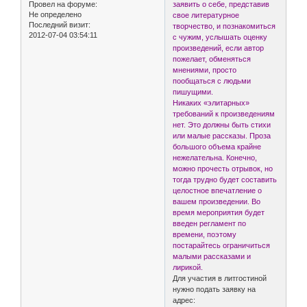
Провел на форуме:
заявить о себе, представив
Не определено
свое литературное
Последний визит:
творчество, и познакомиться
2012-07-04 03:54:11
с чужим, услышать оценку
произведений, если автор
пожелает, обменяться
мнениями, просто
пообщаться с людьми
пишущими.
Никаких «элитарных»
требований к произведениям
нет. Это должны быть стихи
или малые рассказы. Проза
большого объема крайне
нежелательна. Конечно,
можно прочесть отрывок, но
тогда трудно будет составить
целостное впечатление о
вашем произведении. Во
время мероприятия будет
введен регламент по
времени, поэтому
постарайтесь ограничиться
малыми рассказами и
лирикой.
Для участия в литгостиной
нужно подать заявку на
адрес: