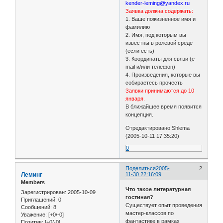
kender-leming@yandex.ru
Заявка должна содержать:
1. Ваше пожизненное имя и
фамилию
2. Имя, под которым вы
известны в ролевой среде
(если есть)
3. Координаты для связи (e-
mail и/или телефон)
4. Произведения, которые вы
собираетесь прочесть
Заявки принимаются до 10
января.
В ближайшее время появится
концепция.
Отредактировано Shlema
(2005-10-11 17:35:20)
0
Поделиться
2005-
2
Леминг
11-30 22:16:09
Members
Что такое литературная
Зарегистрирован
: 2005-10-09
гостиная?
Приглашений:
0
Существует опыт проведения
Сообщений:
8
мастер-классов по
Уважение:
[+0/-0]
фантастике в рамках
Позитив:
[+0/-0]