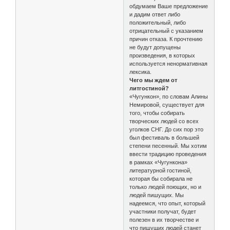
обдумаем Ваше предложение
и дадим ответ либо
положительный, либо
отрицательный с указанием
причин отказа. К прочтению
не будут допущены
произведения, в которых
используется ненормативная
лексика.
Чего мы ждем от
литгостиной?
«Чугункон», по словам Алины
Немировой, существует для
того, чтобы собирать
творческих людей со всех
уголков СНГ. До сих пор это
был фестиваль в большей
степени песенный. Мы хотим
ввести традицию проведения
в рамках «Чугункона»
литературной гостиной,
которая бы собирала не
только людей поющих, но и
людей пишущих. Мы
надеемся, что опыт, который
участники получат, будет
полезен в их творчестве и
что пишущих людей станет