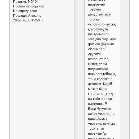
Позитив:
[+0/-0]
неизбежно
Провел на форуме:
требуем,
Не определено
допустим, всё
Последний визит:
того же
2012-07-05 15:58:53
укромного места,
где закинуть
инструменты.
Уже два года моя
флейта (одними
любимая и
другими
ненавистная)
живёт, то на
подоконнике
психоотстойника,
то на колонке в
актовом. Какой
может быть
креатифф, когда
на тебя норовят
наступить?!
Если Чугункон
хочет уровня, то
надо делать
уровень, если же
тусить, то
нервные (и
пафосные) лица