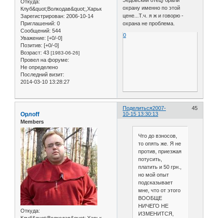
Откуда:
охрану именно по этой
Клуб&quot;Волкодав&quot;,Харьк
цене...Т.ч. я ж и говорю -
Зарегистрирован
: 2006-10-14
охрана не проблема.
Приглашений:
0
Сообщений:
544
0
Уважение:
[+0/-0]
Позитив:
[+0/-0]
Возраст:
43
[1983-06-26]
Провел на форуме:
Не определено
Последний визит:
2014-03-10 13:28:27
Поделиться
2007-
45
Орлоff
10-15 13:30:13
Members
Что до взносов,
то опять же. Я не
против, приезжая
потусить,
платить и 50 грн.,
но мой опыт
подсказывает
мне, что от этого
ВООБЩЕ
НИЧЕГО НЕ
Откуда:
ИЗМЕНИТСЯ,
Клуб&quot;Волкодав&quot;,Харьк