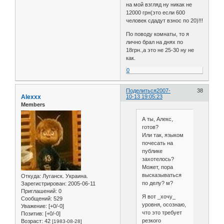
на мой взгляд ну никак не
12000 грн(это если 600
человек сдадут взнос по 20)!!!
По поводу комнаты, то я
лично брал на днях по
18грн.,а это не 25-30 ну не
как.
0
Поделиться
2007-
38
Alexxx
10-13 19:05:23
Members
А ты, Алекс,
готов?
Или так, языком
почесать на
публике
захотелось?
Может, пора
высказываться
Откуда:
Луганск. Украина.
по делу? м?
Зарегистрирован
: 2005-06-11
Приглашений:
0
Я вот _хочу_
Сообщений:
529
уровня, осознаю,
Уважение:
[+0/-0]
что это требует
Позитив:
[+0/-0]
резкого
Возраст:
42
[1983-08-28]