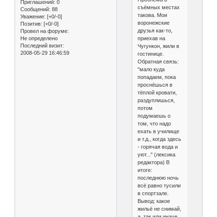
Приглашений:
0
съёмных местах
Сообщений:
88
такова. Мои
Уважение:
[+0/-0]
воронежские
Позитив:
[+0/-0]
друзья как-то,
Провел на форуме:
Не определено
приехав на
Последний визит:
Чугункон, жили в
2008-05-29 16:46:59
гостинице.
Обратная связь:
"мало куда
попадаем, пока
проснёшься в
тёплой кровати,
раздуплишься,
потом
подумаешь о
том, что надо
ехать в училище
и т.д., когда здесь
- горячая вода и
уют..." (лексика
редактора) В
итоге:
последнюю ночь
всё равно тусили
в спортзале.
Вывод: какое
жильё не снимай,
а, так или иначе,