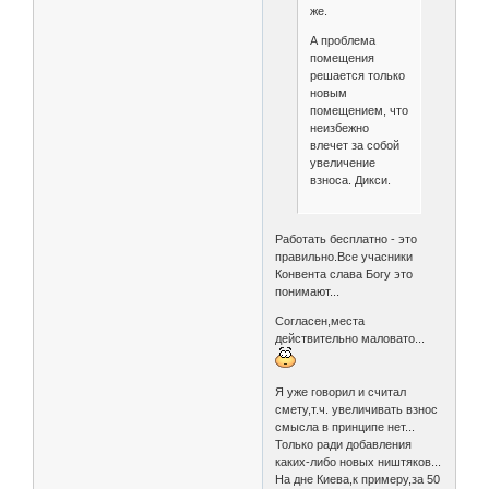
же.
А проблема
помещения
решается только
новым
помещением, что
неизбежно
влечет за собой
увеличение
взноса. Дикси.
Работать бесплатно - это
правильно.Все учасники
Конвента слава Богу это
понимают...
Согласен,места
действительно маловато...
Я уже говорил и считал
смету,т.ч. увеличивать взнос
смысла в принципе нет...
Только ради добавления
каких-либо новых ништяков...
На дне Киева,к примеру,за 50