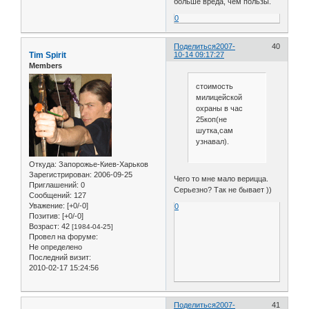
больше вреда, чем пользы.
0
Поделиться
2007-
40
Tim Spirit
10-14 09:17:27
Members
стоимость
милицейской
охраны в час
25коп(не
шутка,сам
узнавал).
Откуда:
Запорожье-Киев-Харьков
Зарегистрирован
: 2006-09-25
Чего то мне мало верицца.
Приглашений:
0
Серьезно? Так не бывает ))
Сообщений:
127
Уважение:
[+0/-0]
0
Позитив:
[+0/-0]
Возраст:
42
[1984-04-25]
Провел на форуме:
Не определено
Последний визит:
2010-02-17 15:24:56
Поделиться
2007-
41