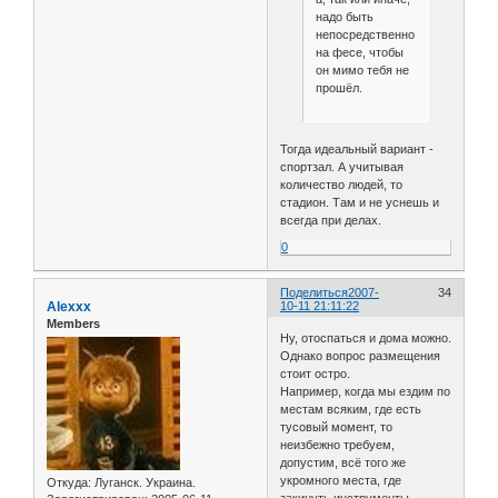
надо быть
непосредственно
на фесе, чтобы
он мимо тебя не
прошёл.
Тогда идеальный вариант -
спортзал. А учитывая
количество людей, то
стадион. Там и не уснешь и
всегда при делах.
0
Поделиться
2007-
34
Alexxx
10-11 21:11:22
Members
Ну, отоспаться и дома можно.
Однако вопрос размещения
стоит остро.
Например, когда мы ездим по
местам всяким, где есть
тусовый момент, то
неизбежно требуем,
допустим, всё того же
укромного места, где
Откуда:
Луганск. Украина.