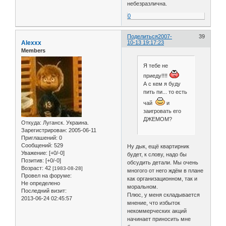
небезразлична.
0
Поделиться
2007-
39
Alexxx
10-13 19:17:23
Members
Я тебе не
приеду!!!!
А с кем я буду
пить пи... то есть
чай
и
заигровать его
ДЖЕМОМ?
Откуда:
Луганск. Украина.
Зарегистрирован
: 2005-06-11
Приглашений:
0
Сообщений:
529
Ну дык, ещё квартирник
Уважение:
[+0/-0]
будет, к слову, надо бы
Позитив:
[+0/-0]
обсудить детали. Мы очень
Возраст:
42
[1983-08-28]
многого от него ждём в плане
Провел на форуме:
как организационном, так и
Не определено
моральном.
Последний визит:
Плюс, у меня складывается
2013-06-24 02:45:57
мнение, что избыток
некоммерческих акций
начинает приносить мне