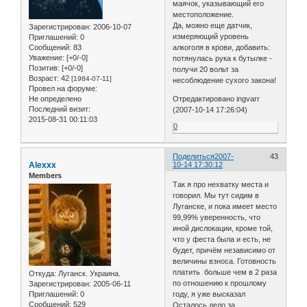
маячок, указывающий его
местоположение.
Да, можно еще датчик,
Зарегистрирован
: 2006-10-07
измеряющий уровень
Приглашений:
0
Сообщений:
83
алкоголя в крови, добавить:
Уважение:
[+0/-0]
потянулась рука к бутылке -
Позитив:
[+0/-0]
получи 20 вольт за
Возраст:
42
[1984-07-11]
несоблюдение сухого закона!
Провел на форуме:
Не определено
Отредактировано ingvarr
Последний визит:
(2007-10-14 17:26:04)
2015-08-31 00:11:03
0
Поделиться
2007-
43
Alexxx
10-14 17:30:12
Members
Так я про нехватку места и
говорил. Мы тут сидим в
Луганске, и пока имеет место
99,99% уверенность, что
иной дислокации, кроме той,
что у феста была и есть, не
будет, причём независимо от
величины взноса. Готовность
платить больше чем в 2 раза
Откуда:
Луганск. Украина.
по отношению к прошлому
Зарегистрирован
: 2005-06-11
Приглашений:
0
году, я уже высказал
Сообщений:
529
Осталось дело за