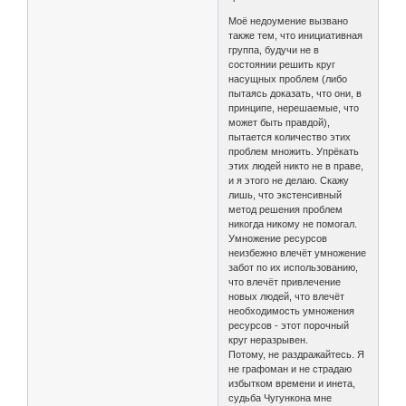
Моё недоумение вызвано
также тем, что инициативная
группа, будучи не в
состоянии решить круг
насущных проблем (либо
пытаясь доказать, что они, в
принципе, нерешаемые, что
может быть правдой),
пытается количество этих
проблем множить. Упрёкать
этих людей никто не в праве,
и я этого не делаю. Скажу
лишь, что экстенсивный
метод решения проблем
никогда никому не помогал.
Умножение ресурсов
неизбежно влечёт умножение
забот по их использованию,
что влечёт привлечение
новых людей, что влечёт
необходимость умножения
ресурсов - этот порочный
круг неразрывен.
Потому, не раздражайтесь. Я
не графоман и не страдаю
избытком времени и инета,
судьба Чугункона мне