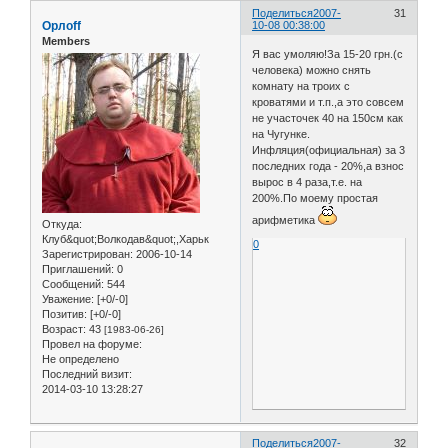
Поделиться
2007-
31
Орлоff
10-08 00:38:00
Members
Я вас умоляю!За 15-20 грн.(с
человека) можно снять
комнату на троих с
кроватями и т.п.,а это совсем
не участочек 40 на 150см как
на Чугунке.
Инфляция(официальная) за 3
последних года - 20%,а взнос
вырос в 4 раза,т.е. на
200%.По моему простая
арифметика
Откуда:
Клуб&quot;Волкодав&quot;,Харьк
0
Зарегистрирован
: 2006-10-14
Приглашений:
0
Сообщений:
544
Уважение:
[+0/-0]
Позитив:
[+0/-0]
Возраст:
43
[1983-06-26]
Провел на форуме:
Не определено
Последний визит:
2014-03-10 13:28:27
Поделиться
2007-
32