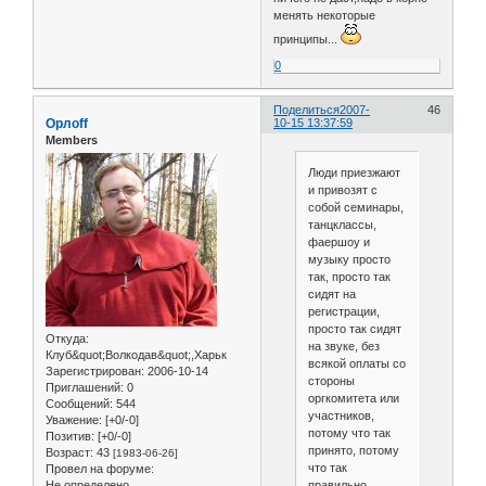
менять некоторые
принципы...
0
Поделиться
2007-
46
Орлоff
10-15 13:37:59
Members
Люди приезжают
и привозят с
собой семинары,
танцклассы,
фаершоу и
музыку просто
так, просто так
сидят на
регистрации,
просто так сидят
Откуда:
на звуке, без
Клуб&quot;Волкодав&quot;,Харьк
всякой оплаты со
Зарегистрирован
: 2006-10-14
стороны
Приглашений:
0
оргкомитета или
Сообщений:
544
участников,
Уважение:
[+0/-0]
потому что так
Позитив:
[+0/-0]
принято, потому
Возраст:
43
[1983-06-26]
что так
Провел на форуме:
правильно,
Не определено