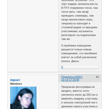
черт подери, нехватка места.
В ПТУ откровенно тесно, там
тесно жить, там негде
проводить семинары, там
негде презентовать игры,
танцклассы проходит в
столовой рядом со жрущими
участниками, музыканты
репетируют на подоконнике
там же.
А проблема помещения
решается только новым
помещением, что неизбежно
влечет за собой увеличение
взноса. Дикси.
0
Поделиться
2007-
42
ingvarr
10-14 17:19:48
Members
Предлагаю фотографии не
вводить, вместо этого
увеличить взнос до 200 грн и
вживлять каждому участнику
в затылок электронный чип с
данными самого участника и