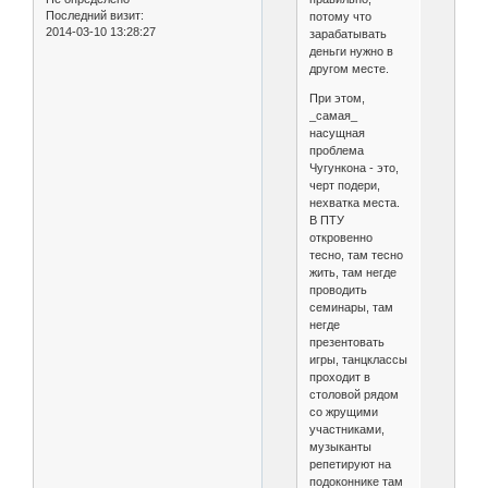
Последний визит:
потому что
2014-03-10 13:28:27
зарабатывать
деньги нужно в
другом месте.
При этом,
_самая_
насущная
проблема
Чугункона - это,
черт подери,
нехватка места.
В ПТУ
откровенно
тесно, там тесно
жить, там негде
проводить
семинары, там
негде
презентовать
игры, танцклассы
проходит в
столовой рядом
со жрущими
участниками,
музыканты
репетируют на
подоконнике там