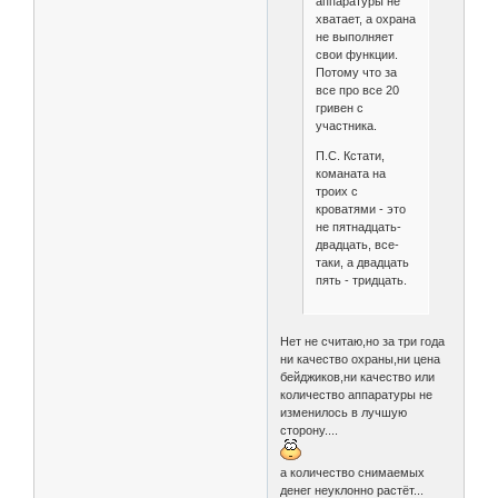
аппаратуры не
хватает, а охрана
не выполняет
свои функции.
Потому что за
все про все 20
гривен с
участника.
П.С. Кстати,
команата на
троих с
кроватями - это
не пятнадцать-
двадцать, все-
таки, а двадцать
пять - тридцать.
Нет не считаю,но за три года
ни качество охраны,ни цена
бейджиков,ни качество или
количество аппаратуры не
изменилось в лучшую
сторону....
а количество снимаемых
денег неуклонно растёт...