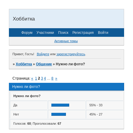
Хоббитка
Форум
Участники
Поиск
Регистрация
Войти
Активные темы
Привет, Гость!
Войдите
или
зарегистрируйтесь
.
»
Хоббитка
»
Общение
»
Нужно ли фото?
Страница:
«
1
2
3
4
…
8
»
Нужно ли фото?
Нужно ли фото?
Да
55% - 33
Нет
45% - 27
Голосов:
60
;
Проголосовали:
67