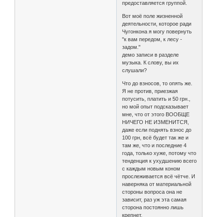
предоставляется группой.
Вот моё поле жизненной
деятельности, которое ради
Чугонкона я могу повернуть
"к вам передом, к лесу -
задом."
демо записи в разделе
музыка. К слову, вы их
слушали?
Что до взносов, то опять же.
Я не против, приезжая
потусить, платить и 50 грн.,
но мой опыт подсказывает
мне, что от этого ВООБЩЕ
НИЧЕГО НЕ ИЗМЕНИТСЯ,
даже если поднять взнос до
100 грн, всё будет так же и
там же, что и последние 4
года, только хуже, потому что
тенденция к ухудшению всего
с каждым новым коном
прослеживается всё чётче. И
наверняка от материальной
стороны вопроса она не
зависит, раз уж эта самая
сторона постоянно лишь
крепнет.