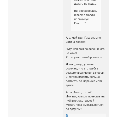
делать не надо...
Вы все хорошие,
и всех я люблю,
но "амикус
Плято..."
Ага, мой друг Платон, мне
истина дороже:
Чугункон сам по себе ничего
не хочет.
Хотят участники/оргкомитет.
Я вот _хочу_ уровня,
осознаю, что это требует
резкого увеличения взносов,
и готова платить больше,
помогать по мере сил и так
далее.
А ты, Алекс, готов?
Или так, языком почесать на
публике захотелось?
Может, пора высказываться
по делу? м?
0