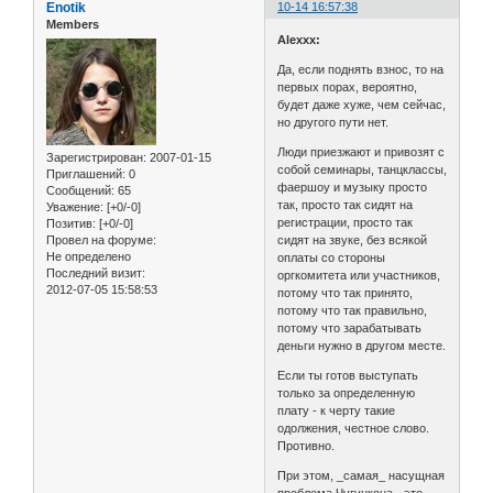
Enotik
10-14 16:57:38
Members
Alexxx:
Да, если поднять взнос, то на
первых порах, вероятно,
будет даже хуже, чем сейчас,
но другого пути нет.
Люди приезжают и привозят с
Зарегистрирован
: 2007-01-15
собой семинары, танцклассы,
Приглашений:
0
фаершоу и музыку просто
Сообщений:
65
так, просто так сидят на
Уважение:
[+0/-0]
регистрации, просто так
Позитив:
[+0/-0]
Провел на форуме:
сидят на звуке, без всякой
Не определено
оплаты со стороны
Последний визит:
оргкомитета или участников,
2012-07-05 15:58:53
потому что так принято,
потому что так правильно,
потому что зарабатывать
деньги нужно в другом месте.
Если ты готов выступать
только за определенную
плату - к черту такие
одолжения, честное слово.
Противно.
При этом, _самая_ насущная
проблема Чугункона - это,