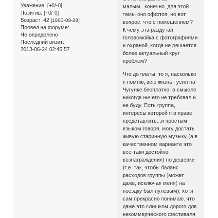
Уважение:
[+0/-0]
малым...конечно, для этой
Позитив:
[+0/-0]
темы оно оффтоп, но вот
Возраст:
42
[1983-08-28]
вопрос: что с помещением?
Провел на форуме:
К чему эта раздутая
Не определено
головомойка с фотографиями
Последний визит:
и охраной, когда не решается
2013-06-24 02:45:57
более актуальный круг
проблем?
Что до платы, то я, насколько
я помню, всю жизнь тусил на
Чугунке бесплатно, в смысле
никогда ничего не требовал и
не буду. Есть группа,
интересы которой я в праве
представлять...и простым
языком говоря, могу достать
живую старинную музыку (а в
качественном варианте это
всё-таки достойно
вознаграждения) по дешевке
(т.е. так, чтобы баланс
расходов группы (может
даже, исключая меня) на
поездку был нулевым), хотя
сам прекрасно понимаю, что
даже это слишком дорого для
некоммерческого фестиваля.