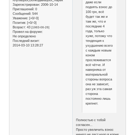
даже если
Зарегистрирован
: 2006-10-14
поднять взнос до
Приглашений:
0
100 грн, всё
Сообщений:
544
будет так же и
Уважение:
[+0/-0]
там же, что и
Позитив:
[+0/-0]
последние 4
Возраст:
43
[1983-06-26]
года, только
Провел на форуме:
хуже, потому что
Не определено
Последний визит:
тенденция к
2014-03-10 13:28:27
ухудшению всего
с каждым новым
коном
прослеживается
всё чётче. И
наверняка от
материальной
стороны вопроса
она не зависит,
раз уж эта самая
сторона
постоянно лишь
крепнет.
Полностью с тобой
согласен...
Просто увеличить взнос
ничего не даст,надо в корне