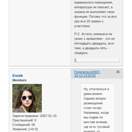
нормального помещения,
аппаратуры не хватает, а
охрана не выполняет свои
функции. Потому что за все
про все 20 гривен с
участника.
П.С. Кстати, команата на
троих с кроватями - это не
пятнадцать-двадцать, все-
таки, а двадцать пять -
тридцать.
0
Поделиться
2007-
36
Enotik
10-13 13:50:52
Members
Ну, отоспаться и
дома можно.
Однако вопрос
размещения
стоит остро.
Например, когда
Зарегистрирован
: 2007-01-15
мы ездим по
Приглашений:
0
местам всяким,
Сообщений:
65
где есть тусовый
Уважение:
[+0/-0]
момент, то