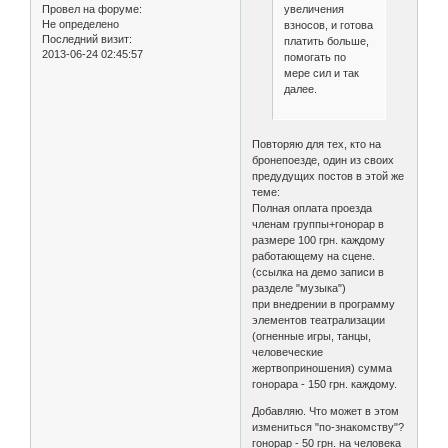
Провел на форуме:
увеличения
Не определено
взносов, и готова
Последний визит:
платить больше,
2013-06-24 02:45:57
помогать по
мере сил и так
далее.
Повторяю для тех, кто на
бронепоезде, один из своих
предудущих постов в этой же
теме:
Полная оплата проезда
членам группы+гонорар в
размере 100 грн. каждому
работающему на сцене.
(ссылка на демо записи в
разделе "музыка")
при внедрении в программу
элементов театрализации
(огненные игры, танцы,
человеческие
жертвоприношения) сумма
гонорара - 150 грн. каждому.
Добавляю. Что может в этом
измениться "по-знакомству"?
гонорар - 50 грн. на человека