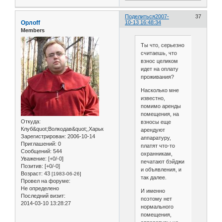
Поделиться
2007-
37
Орлоff
10-13 16:48:34
Members
Ты что, серьезно
считаешь, что
взнос целиком
идет на оплату
проживания?
Насколько мне
известно,
помимо аренды
помещения, на
Откуда:
взносы еще
Клуб&quot;Волкодав&quot;,Харьк
арендуют
Зарегистрирован
: 2006-10-14
аппаратуру,
Приглашений:
0
платят что-то
Сообщений:
544
охранникам,
Уважение:
[+0/-0]
печатают бэйджи
Позитив:
[+0/-0]
и объявления, и
Возраст:
43
[1983-06-26]
так далее.
Провел на форуме:
Не определено
И именно
Последний визит:
поэтому нет
2014-03-10 13:28:27
нормального
помещения,