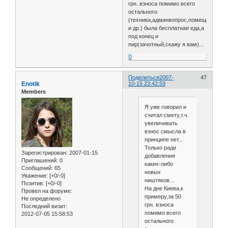
грн. взноса помимо всего
остального
(техника,админвопрос,помещение
и др.) была бесплатная еда,а
под конец и
пир(зачотный,скажу я вам)...
0
Поделиться
2007-
47
Enotik
10-15 23:42:59
Members
Я уже говорил и
считал смету,т.ч.
увеличивать
взнос смысла в
принципе нет...
Только ради
Зарегистрирован
: 2007-01-15
добавления
Приглашений:
0
каких-либо
Сообщений:
65
новых
Уважение:
[+0/-0]
ништяков...
Позитив:
[+0/-0]
На дне Киева,к
Провел на форуме:
примеру,за 50
Не определено
грн. взноса
Последний визит:
помимо всего
2012-07-05 15:58:53
остального