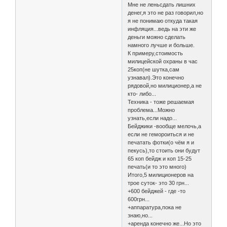
Мне не леньсдать лишних
денег,я это не раз говорил,но
я не понимаю откуда такая
инфляция...ведь на эти же
деньги можно сделать
намного лучше и больше.
К примеру,стоимость
милицейской охраны в час
25коп(не шутка,сам
узнавал).Это конечно
рядовой,но милиционер,а не
кто- либо...
Техника - тоже решаемая
проблема...Можно
узнать,если надо...
Бейджики -вообще мелочь,а
если не гемороиться и не
печатать фотки(о чём я и
пекусь),то стоить они будут
65 коп бейдж и коп 15-25
печать(и то это много)
Итого,5 милиционеров на
трое суток- это 30 грн...
+600 бейджей - где -то
600грн...
+аппаратура,пока не
знаю,но...
+аренда конечно же...Но это