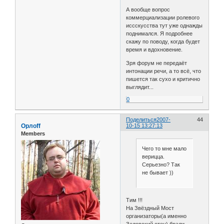
А вообще вопрос
коммерциализации ролевого
иссскусства тут уже однажды
поднимался. Я подробнее
скажу по поводу, когда будет
время и вдохновение.
Зря форум не передаёт
интонации речи, а то всё, что
пишется так сухо и критично
выглядит...
0
Поделиться
2007-
44
Орлоff
10-15 13:27:13
Members
Чего то мне мало
верицца.
Серьезно? Так
не бывает ))
Тим !!!
На Звёздный Мост
организаторы(а именно
Зедовский отец) брали