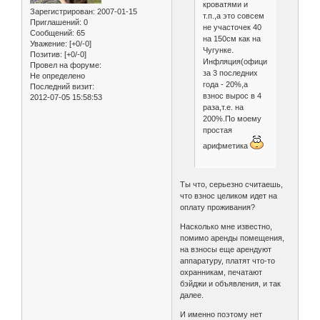
кроватями и
Зарегистрирован
: 2007-01-15
т.п.,а это совсем
Приглашений:
0
не участочек 40
Сообщений:
65
на 150см как на
Уважение:
[+0/-0]
Чугунке.
Позитив:
[+0/-0]
Инфляция(официальная)
Провел на форуме:
за 3 последних
Не определено
года - 20%,а
Последний визит:
взнос вырос в 4
2012-07-05 15:58:53
раза,т.е. на
200%.По моему
простая
арифметика
Ты что, серьезно считаешь,
что взнос целиком идет на
оплату проживания?
Насколько мне известно,
помимо аренды помещения,
на взносы еще арендуют
аппаратуру, платят что-то
охранникам, печатают
бэйджи и объявления, и так
далее.
И именно поэтому нет