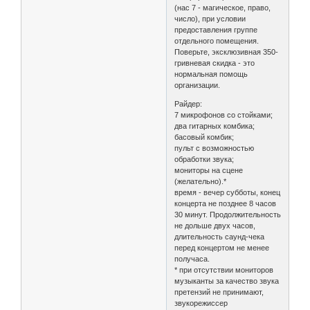
(нас 7 - магическое, право,
число), при условии
предоставления группе
отдельного помещения.
Поверьте, эксклюзивная 350-
гривневая скидка - это
нормальная помощь
организации.
Райдер:
7 микрофонов со стойками;
два гитарных комбика;
басовый комбик;
пульт с возможностью
обработки звука;
мониторы на сцене
(желательно).*
время - вечер субботы, конец
концерта не позднее 8 часов
30 минут. Продолжительность
не дольше двух часов,
длительность саунд-чека
перед концертом не менее
получаса.
* при отсутствии мониторов
музыканты за качество звука
претензий не принимают,
звукорежиссер