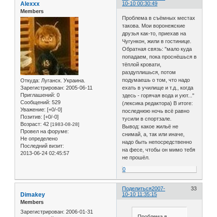
Alexxx
10-10 00:30:49
Members
Проблема в съёмных местах
такова. Мои воронежские
друзья как-то, приехав на
Чугункон, жили в гостинице.
Обратная связь: "мало куда
попадаем, пока проснёшься в
тёплой кровати,
раздуплишься, потом
подумаешь о том, что надо
Откуда:
Луганск. Украина.
ехать в училище и т.д., когда
Зарегистрирован
: 2005-06-11
Приглашений:
0
здесь - горячая вода и уют..."
Сообщений:
529
(лексика редактора) В итоге:
Уважение:
[+0/-0]
последнюю ночь всё равно
Позитив:
[+0/-0]
тусили в спортзале.
Возраст:
42
[1983-08-28]
Вывод: какое жильё не
Провел на форуме:
снимай, а, так или иначе,
Не определено
надо быть непосредственно
Последний визит:
на фесе, чтобы он мимо тебя
2013-06-24 02:45:57
не прошёл.
0
Поделиться
2007-
33
Dimakey
10-10 11:35:15
Members
Зарегистрирован
: 2006-01-31
Проблема в