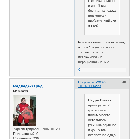
(техника,админвопрос,помеще
и др.) была
бесплатная еда,а
под конец и
пир(зачотный,скажу
я вам)...
Рома, из твоих слов выходит,
что на Чугунконе взнос
тратится как-то
исключительно
нерационально. м?
0
Поделиться
2007-
48
Медведь-Харад
10-16 00:14:23
Members
На дне Киева,к
примеру,за 50
грн. взноса
помимо всего
остального
(техника,админвопрос,помеще
Зарегистрирован
: 2007-01-29
и др.) была
Приглашений:
0
бесплатная еда,а
Сообщений:
230