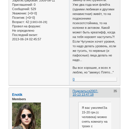
закинуть инструменты.
Зарегистрирован
: 2005-06-11
Приглашений:
0
Уже два года моя флейта
Сообщений:
529
(одними любимая и другими
Уважение:
[+0/-0]
ненавистная) живёт, то на
Позитив:
[+0/-0]
подоконнике
Возраст:
42
[1983-08-28]
психоотстойника, то на
Провел на форуме:
колонке в актовом. Какой
Не определено
может быть креатифф, когда
Последний визит:
на тебя норовят наступить?!
2013-06-24 02:45:57
Если Чугункон хочет уровня,
то надо делать уровень, если
же тусить, то нервные (и
пафосные) лица делать не
надо...
Вы все хорошие, и всех я
люблю, но "амикус Плято..."
0
Поделиться
2007-
35
Enotik
10-13 13:47:18
Members
Я вас умоляю!За
15-20 грн.(с
человека) можно
снять комнату на
троих с