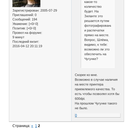
какое-то
количество
Зарегистрирован
: 2005-07-29
будет. На
Приглашений:
0
Зиланте это
Сообщений:
194
решается путем
Уважение:
[+0/-0]
фотографирования
Позитив:
[+0/-0]
и распечатки
Провел на форуме:
прямо на месте.
9 минут
Вопрос, Шлёма,
Последний визит:
видимо, к тебе:
2016-04-12 20:11:19
возможно ли это
обеспечить на
Чугунке?
Скорее ко мне.
Возможно в случае наличия
на месте принтера
приемлемого качества. То
есть чтобы позволял хотя бы
600dpi.
На прошлом Чугунке такого
не было.
0
Страница:
«
1
2