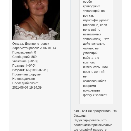
особо
криворуких
товарищей, но
вот как
идентифицировать
(особенно, если
речь идёт о
незнакомых
товарисчах) - это
действительно
Откуда:
Днепропетровск
Зарегистрирован
: 2006-01-14
чайник, не
Приглашений:
0
умеющий
Сообщений:
869
работать с
Уважение:
[+0/-0]
компом/
Позитив:
[+0/-0]
интернетом, или
Возраст:
66
[1960-07-11]
просто лентяй,
Провел на форуме:
не
Не определено
озаботившийся
Последний визит:
вовремя
2011-06-07 19:24:39
прикрепить
фотку к заявке?
Юль, Кэт же предложила - за
бакшиш.
Задекларировать, что
распечатка/приклеивание
фотографий на месте