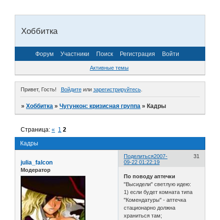
Хоббитка
Форум
Участники
Поиск
Регистрация
Войти
Активные темы
Привет, Гость!
Войдите
или
зарегистрируйтесь
.
»
Хоббитка
»
Чугункон: кризисная группа
»
Кадры
Страница:
«
1
2
Кадры
Поделиться
2007-
31
julia_falcon
09-22 01:22:19
Модератор
По поводу аптечки
"Высидели" светлую идею:
1) если будет комната типа
"Комендатуры" - аптечка
стационарно должна
храниться там;