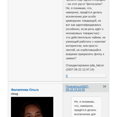
- на этот раз в "фотосалон".
Не, я понимаю, что,
наверное, придётся делать
исключение для особо
криворуких товарищей, но
вот как идентифицировать
(особенно, если речь идёт о
незнакомых товарисчах) -
это действительно чайник, не
умеющий работать с компом/
интернетом, или просто
лентяй, не озаботившийся
вовремя прикрепить фотку к
заявке?
Отредактировано julia_falcon
(2007-09-22 12:47:14)
0
Поделиться
2007-
34
Филиппова Ольга
09-22 14:15:45
chug
Не, я понимаю,
что, наверное,
придётся делать
исключение для