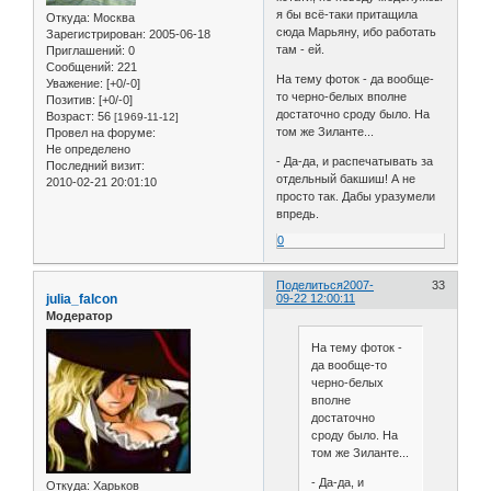
я бы всё-таки притащила
Откуда:
Москва
сюда Марьяну, ибо работать
Зарегистрирован
: 2005-06-18
там - ей.
Приглашений:
0
Сообщений:
221
На тему фоток - да вообще-
Уважение:
[+0/-0]
то черно-белых вполне
Позитив:
[+0/-0]
достаточно сроду было. На
Возраст:
56
[1969-11-12]
том же Зиланте...
Провел на форуме:
Не определено
- Да-да, и распечатывать за
Последний визит:
отдельный бакшиш! А не
2010-02-21 20:01:10
просто так. Дабы уразумели
впредь.
0
Поделиться
2007-
33
julia_falcon
09-22 12:00:11
Модератор
На тему фоток -
да вообще-то
черно-белых
вполне
достаточно
сроду было. На
том же Зиланте...
- Да-да, и
Откуда:
Харьков