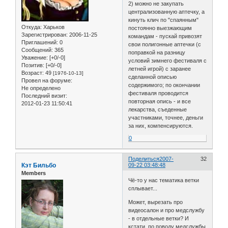
2) можно не закупать
централизованную аптечку, а
кинуть клич по "спаянным"
Откуда:
Харьков
постоянно выезжающим
Зарегистрирован
: 2006-11-25
командам - пускай привозят
Приглашений:
0
свои полигонные аптечки (с
Сообщений:
365
поправкой на разницу
Уважение:
[+0/-0]
условий зимнего фестиваля с
Позитив:
[+0/-0]
летней игрой) с заранее
Возраст:
49
[1976-10-13]
сделанной описью
Провел на форуме:
содержимого; по окончании
Не определено
фестиваля проводится
Последний визит:
повторная опись - и все
2012-01-23 11:50:41
лекарства, съеденные
участниками, точнее, деньги
за них, компенсируются.
0
Поделиться
2007-
32
Кэт Бильбо
09-22 03:48:48
Members
Чё-то у нас тематика ветки
сплывает...
Может, вырезать про
видеосалон и про медслужбу
- в отдельные ветки? И
кстати, по поводу медслужбы