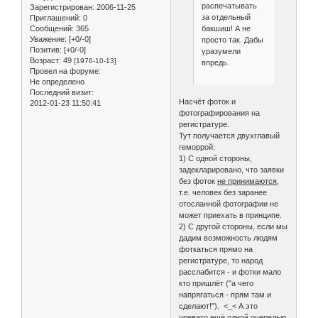
распечатывать
Зарегистрирован
: 2006-11-25
за отдельный
Приглашений:
0
Сообщений:
365
бакшиш! А не
Уважение:
[+0/-0]
просто так. Дабы
Позитив:
[+0/-0]
уразумели
Возраст:
49
[1976-10-13]
впредь.
Провел на форуме:
Не определено
Последний визит:
Насчёт фоток и
2012-01-23 11:50:41
фотографирования на
регистратуре.
Тут получается двухглавый
геморрой:
1) С одной стороны,
задекларировано, что заявки
без фоток
не принимаются
,
т.е. человек без заранее
отосланной фотографии не
может приехать в принципе.
2) С другой стороны, если мы
дадим возможность людям
фоткаться прямо на
регистратуре, то народ
расслабится - и фотки мало
кто пришлёт ("а чего
напрягаться - прям там и
сделают!"). <_< А это
чревато ещё одной очередью