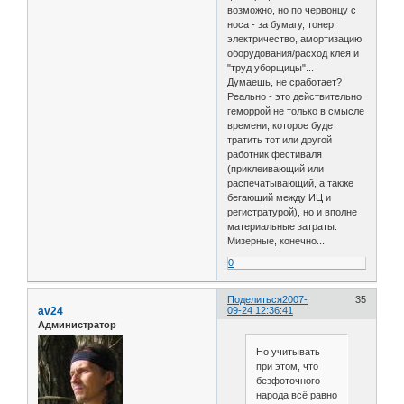
возможно, но по червонцу с
носа - за бумагу, тонер,
электричество, амортизацию
оборудования/расход клея и
"труд уборщицы"...
Думаешь, не сработает?
Реально - это действительно
геморрой не только в смысле
времени, которое будет
тратить тот или другой
работник фестиваля
(приклеивающий или
распечатывающий, а также
бегающий между ИЦ и
регистратурой), но и вполне
материальные затраты.
Мизерные, конечно...
0
Поделиться
2007-
35
av24
09-24 12:36:41
Администратор
Но учитывать
при этом, что
безфоточного
народа всё равно