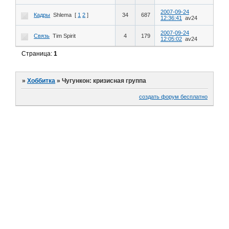
2007-09-24
Кадры
Shlema
[
1
2
]
34
687
12:36:41
av24
2007-09-24
Связь
Tim Spirit
4
179
12:05:02
av24
Страница:
1
»
Хоббитка
»
Чугункон: кризисная группа
создать форум бесплатно