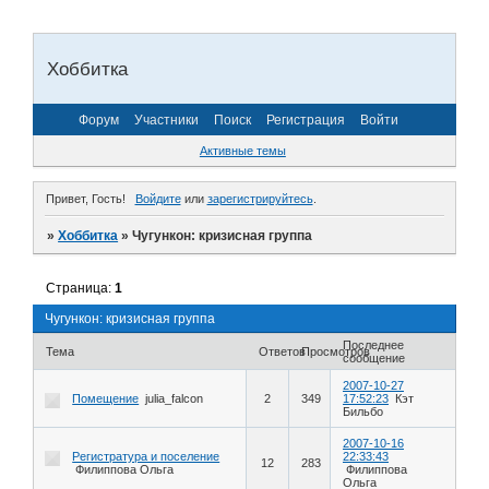
Хоббитка
Форум
Участники
Поиск
Регистрация
Войти
Активные темы
Привет, Гость!
Войдите
или
зарегистрируйтесь
.
»
Хоббитка
»
Чугункон: кризисная группа
Страница:
1
Чугункон: кризисная группа
Последнее
Тема
Ответов
Просмотров
сообщение
2007-10-27
Помещение
julia_falcon
2
349
17:52:23
Кэт
Бильбо
2007-10-16
Регистратура и поселение
22:33:43
12
283
Филиппова Ольга
Филиппова
Ольга