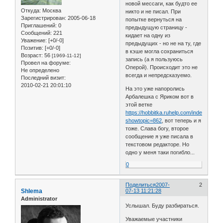
новой мессаги, как будто ее
Откуда:
Москва
никто и не писал. При
Зарегистрирован
: 2005-06-18
попытке вернуться на
Приглашений:
0
предыдущую страницу -
Сообщений:
221
кидает на одну из
Уважение:
[+0/-0]
предыдущих - но не на ту, где
Позитив:
[+0/-0]
в кэше могла сохраниться
Возраст:
56
[1969-11-12]
запись (а я пользуюсь
Провел на форуме:
Оперой). Происходит это не
Не определено
всегда и непредсказуемо.
Последний визит:
2010-02-21 20:01:10
На это уже напоролись
Арбалешка с Яриком вот в
этой ветке
https://hobbitka.ruhelp.com/index.php?
showtopic=862
, вот теперь и я
тоже. Слава богу, второе
сообщение я уже писала в
текстовом редакторе. Но
одно у меня таки погибло...
0
Поделиться
2007-
2
Shlema
07-13 11:21:28
Administrator
Услышал. Буду разбираться.
Уважаемые участники