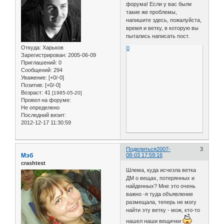
форума! Если у вас были
такие же проблемы,
напишите здесь, пожалуйста,
время и ветку, в которую вы
пытались написать пост.
Откуда:
Харьков
0
Зарегистрирован
: 2005-06-09
Приглашений:
0
Сообщений:
294
Уважение:
[+0/-0]
Позитив:
[+0/-0]
Возраст:
41
[1985-05-20]
Провел на форуме:
Не определено
Последний визит:
2012-12-17 11:30:59
Поделиться
2007-
3
Мэб
08-03 17:59:16
crashtest
Шлема, куда исчезла ветка
ДМ о вещах, потерянных и
найденных? Мне это очень
важно -я туда объявление
размещала, теперь не могу
найти эту ветку - мож, кто-то
нашел наши вещички