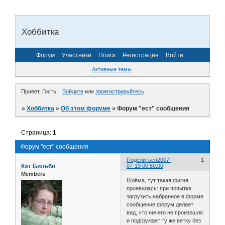
Хоббитка
Форум
Участники
Поиск
Регистрация
Войти
Активные темы
Привет, Гость!
Войдите
или
зарегистрируйтесь
.
»
Хоббитка
»
Об этом форуме
»
Форум "ест" сообщения
Страница:
1
Форум "ест" сообщения
Поделиться
2007-
1
Кэт Бильбо
07-13 00:50:00
Members
Шлёма, тут такая фигня
проявилась: при попытке
загрузить набранное в форме
сообщение форум делает
вид, что ничего не произошло
и подгружает ту же ветку без