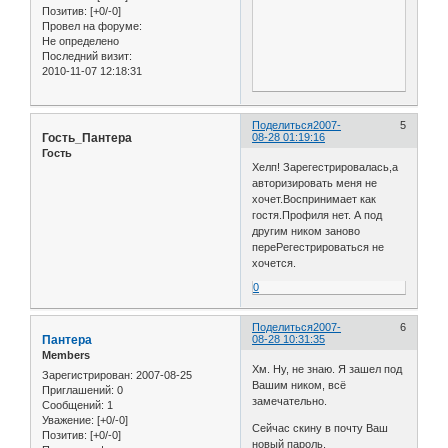
Позитив:
[+0/-0]
Провел на форуме:
Не определено
Последний визит:
2010-11-07 12:18:31
Поделиться
2007-
5
Гость_Пантера
08-28 01:19:16
Гость
Хелп! Зарегестрировалась,а
авторизировать меня не
хочет.Воспринимает как
гостя.Профиля нет. А под
другим ником заново
переРегестрироваться не
хочется.
0
Поделиться
2007-
6
Пантера
08-28 10:31:35
Members
Хм. Ну, не знаю. Я зашел под
Зарегистрирован
: 2007-08-25
Вашим ником, всё
Приглашений:
0
замечательно.
Сообщений:
1
Уважение:
[+0/-0]
Сейчас скину в почту Ваш
Позитив:
[+0/-0]
новый пароль.