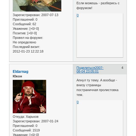
Если можешь - разберись с
форумом!
Зарегистрирован
: 2007-07-13
0
Приглашений:
0
Сообщений:
62
Уважение:
[+0/-0]
Позитив:
[+0/-0]
Провел на форуме:
Не определено
Последний визит:
2012-01-23 12:22:18
Поделиться
2007-
4
Eldarnag
08-04 23:05:01
Юкон
Апнул ту тему. А вообще -
внизу страницы
постраничная пролистовка
тем.
0
Откуда:
Харьков
Зарегистрирован
: 2007-01-24
Приглашений:
0
Сообщений:
1519
Уважение:
[+0/-0]