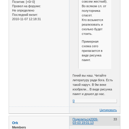
совсем жесткий).
Позитив:
[+0/-0]
Во всяком сл. от
Провел на форуме:
Не определено
полуторника
Последний визит:
спасет.
2010-11-07 12:18:31
Кто возьмется
реализовать и
сколько будет
стоить.
Примерная
схема сего
прилагается в
виде рисунка
паинт.
Гений вы наш. Читайте
литературу ради бога. Есть
такой наруч. В 9м веке
изобрели... В виде рисунка
паинт и дошел до нас.
0
Цитировать
Поделиться
2009-
33
Ork
03-03 19:01:13
Members