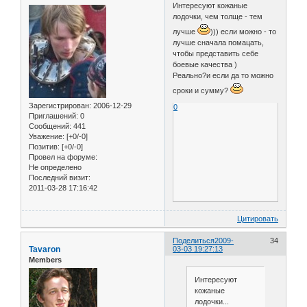
Интересуют кожаные
лодочки, чем толще - тем
лучше
))) если можно - то
лучше сначала помацать,
чтобы представить себе
боевые качества )
Реально?и если да то можно
сроки и сумму?
Зарегистрирован
: 2006-12-29
0
Приглашений:
0
Сообщений:
441
Уважение:
[+0/-0]
Позитив:
[+0/-0]
Провел на форуме:
Не определено
Последний визит:
2011-03-28 17:16:42
Цитировать
Поделиться
2009-
34
Tavaron
03-03 19:27:13
Members
Интересуют
кожаные
лодочки...