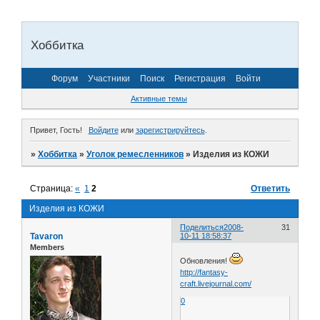
Хоббитка
Форум
Участники
Поиск
Регистрация
Войти
Активные темы
Привет, Гость!
Войдите
или
зарегистрируйтесь
.
»
Хоббитка
»
Уголок ремесленников
»
Изделия из КОЖИ
Страница:
«
1
2
Ответить
Изделия из КОЖИ
Поделиться
2008-
31
Tavaron
10-11 18:58:37
Members
Обновления!
http://fantasy-
craft.livejournal.com/
0