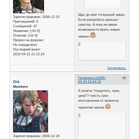
Щас до мая тотальный завал.
Зарегистрирован
: 2006-12-15
Если разгребусь раньше -
Приглашений:
0
свистну. А пока не имею
Сообщений:
47
возможности брать новые
Уважение:
[+0/-0]
Позитив:
[+0/-0]
заказы
Провел на форуме:
0
Не определено
Последний визит:
2010-04-21 21:12:24
Цитировать
Поделиться
2009-
35
Ork
03-04 16:44:19
Members
А пункты "пощупать, срок,
цена"? тоесть срок
изготовления от момента
принятия заказа
0
Зарегистрирован
: 2006-12-29