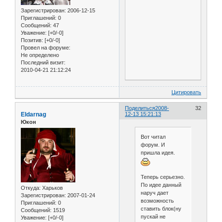
Зарегистрирован
: 2006-12-15
Приглашений:
0
Сообщений:
47
Уважение:
[+0/-0]
Позитив:
[+0/-0]
Провел на форуме:
Не определено
Последний визит:
2010-04-21 21:12:24
Цитировать
Поделиться
2008-
32
Eldarnag
12-13 15:21:13
Юкон
Вот читал
форум. И
пришла идея.
Теперь серьезно.
По идее данный
Откуда:
Харьков
наруч дает
Зарегистрирован
: 2007-01-24
возможность
Приглашений:
0
ставить блок(ну
Сообщений:
1519
пускай не
Уважение:
[+0/-0]