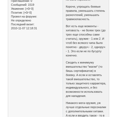
Приглашений:
0
Сообщений:
1519
Короче, упрощать боевые
Уважение:
[+0/-0]
правила, уменьшать степень
Позитив:
[+0/-0]
разночтений, уменьшать
Провел на форуме:
травмоопасность.
Не определено
Последний визит:
Вот есть еще моменты -
2010-11-07 12:18:31
хитовость - не более трех (до
трех еще способны сами
считать), оружие - 1 или 2. И
чтоб без всякого чипа было
понятно - двуруч - 2, одноруч
- 1. Это если не по бугурту
конечно.
Сводить к минимуму
вмешательство "магии" (то
бишь сертификатов) в
боевку. А если и оставлять
такой вмешательство, то
только защитного харрактера,
индивидуального, и без
возможности использовать
для нападения.
Никакого мега-оружия, уж
лучше отдельные персоналии
с дополнительными хитами.
А если и вводить такое - то в