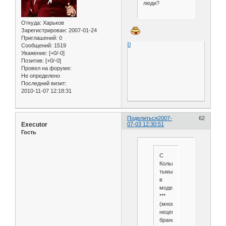
люди?
Откуда:
Харьков
Зарегистрирован
: 2007-01-24
Приглашений:
0
0
Сообщений:
1519
Уважение:
[+0/-0]
Позитив:
[+0/-0]
Провел на форуме:
Не определено
Последний визит:
2010-11-07 12:18:31
Поделиться
2007-
62
Executor
07-03 12:30:51
Гость
С
Кольца
тьмы
в
моде
***
(много
нецензурной
брани)