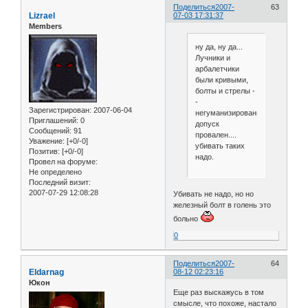
Поделиться
2007-
63
Lizrael
07-03 17:31:37
Members
ну да, ну да...
Лучники и
арбалетчики
были кривыми,
болты и стрелы -
-
Зарегистрирован
: 2007-06-04
негуманизированными,
Приглашений:
0
допуск
Сообщений:
91
провален....
Уважение:
[+0/-0]
убивать таких
Позитив:
[+0/-0]
надо.
Провел на форуме:
Не определено
Последний визит:
2007-07-29 12:08:28
Убивать не надо, но но
железный болт в голень это
больно
0
Поделиться
2007-
64
Eldarnag
08-12 02:23:16
Юкон
Еще раз выскажусь в том
смысле, что похоже, настало