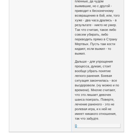
пленные, да чудом
выжившие, но с другой -
приводит к бесконечному
возвращению в бой, или, того
хуже - два часа дрались - в
результате - никто не умер.
Так что считаю, такое либо
совсем убирать, либо
переводить прямо в Страну
Мертвых. Пусть там кости
кидают, если выжил - то
выжил.
Дальше - для упрощения
процесса, думаю, стоит
вообще убрать понятие
легкого ранения. Боевая
ситуация закончилась - все
выздоровели. (ну можно и по
времени). Многие считают,
что это лишает девочек
шанса поиграть. Поверте,
лечение раненого - это не
ролевая игра, и к ней не
имеет никакого отношения,
так что забудте.
0