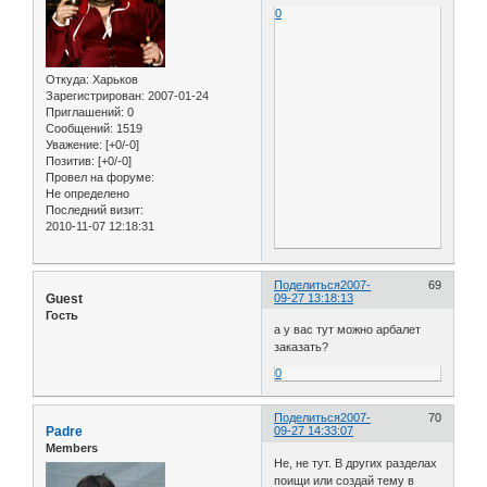
0
Откуда:
Харьков
Зарегистрирован
: 2007-01-24
Приглашений:
0
Сообщений:
1519
Уважение:
[+0/-0]
Позитив:
[+0/-0]
Провел на форуме:
Не определено
Последний визит:
2010-11-07 12:18:31
Поделиться
2007-
69
Guest
09-27 13:18:13
Гость
а у вас тут можно арбалет
заказать?
0
Поделиться
2007-
70
Padre
09-27 14:33:07
Members
Не, не тут. В других разделах
поищи или создай тему в