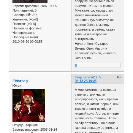
вооружение раньше было
похуже... и тем не менее...
Зарегистрирован
: 2007-07-05
Приглашений:
0
Мне кажется, народ стал
Сообщений:
257
менее внимательным...
Уважение:
[+0/-0]
Раньше и гуманизатор не
Позитив:
[+0/-0]
должен был в глазницу
Провел на форуме:
пролезать, а сейчас скажут
Не определено
типа на 40 метров не
Последний визит:
выстрелишь.
2010-08-20 00:00:55
Ничего, Коля Сухарев,
Векша, Орм, Ацур - и
вплотную лупили, и ничего,
живы были..
0
Поделиться
2007-
66
Eldarnag
08-13 23:19:08
Юкон
А мне кажется, на выносах
стрелы стали часто
игнорироватся, как и бревна
всякие, и камни. Короче, они
только вносят сумбур и
лишний крик. А стрелы - еще
и опасность травмы. Я сам
за эту эстетику - но в поле -
Откуда:
Харьков
где она и правду эстетика, а
Зарегистрирован
: 2007-01-24
не мать перемать.