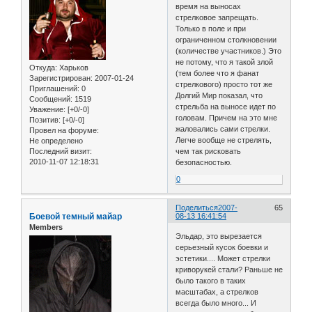
время на выносах
стрелковое запрещать.
Только в поле и при
ограниченном столкновении
(количестве участников.) Это
не потому, что я такой злой
Откуда:
Харьков
(тем более что я фанат
Зарегистрирован
: 2007-01-24
стрелкового) просто тот же
Приглашений:
0
Долгий Мир показал, что
Сообщений:
1519
стрельба на выносе идет по
Уважение:
[+0/-0]
головам. Причем на это мне
Позитив:
[+0/-0]
жаловались сами стрелки.
Провел на форуме:
Легче вообще не стрелять,
Не определено
Последний визит:
чем так рисковать
2010-11-07 12:18:31
безопасностью.
0
Поделиться
2007-
65
Боевой темный майар
08-13 16:41:54
Members
Эльдар, это вырезается
серьезный кусок боевки и
эстетики.... Может стрелки
криворукей стали? Раньше не
было такого в таких
масштабах, а стрелков
всегда было много... И