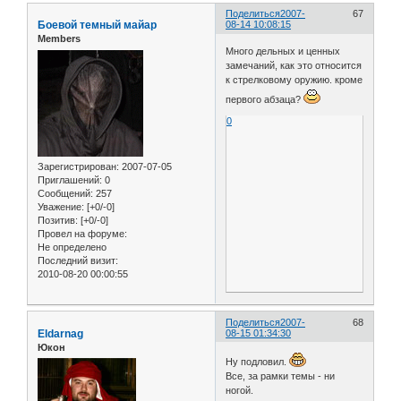
Поделиться
2007-
67
Боевой темный майар
08-14 10:08:15
Members
Много дельных и ценных
замечаний, как это относится
к стрелковому оружию. кроме
первого абзаца?
0
Зарегистрирован
: 2007-07-05
Приглашений:
0
Сообщений:
257
Уважение:
[+0/-0]
Позитив:
[+0/-0]
Провел на форуме:
Не определено
Последний визит:
2010-08-20 00:00:55
Поделиться
2007-
68
Eldarnag
08-15 01:34:30
Юкон
Ну подловил.
Все, за рамки темы - ни
ногой.