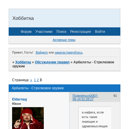
Хоббитка
Форум
Участники
Поиск
Регистрация
Войти
Активные темы
Привет, Гость!
Войдите
или
зарегистрируйтесь
.
»
Хоббитка
»
Обсуждение правил
»
Арбалеты - Стрелковое
оружие
Страница:
«
1
2
3
Арбалеты - Стрелковое оружие
Поделиться
2007-
61
Eldarnag
06-24 01:28:27
Юкон
а нафига, если
есть такие
знающие и
здравомыслящие