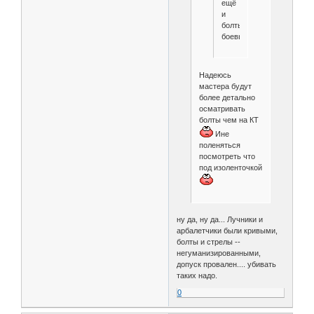
ещё
и
болты
боевые...
Надеюсь
мастера будут
более детально
осматривать
болты чем на КТ
Ине
поленяться
посмотреть что
под изоленточкой
ну да, ну да... Лучники и
арбалетчики были кривыми,
болты и стрелы --
негуманизированными,
допуск провален.... убивать
таких надо.
0