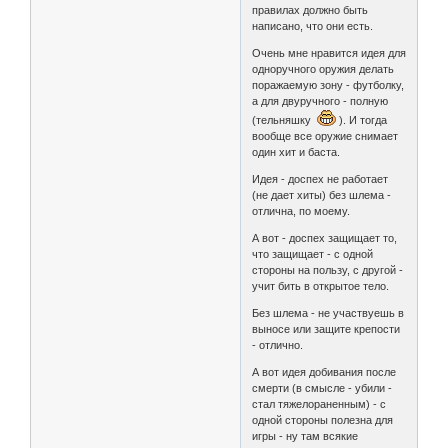
правилах должно быть
написано, что они есть.
Очень мне нравится идея для
одноручного оружия делать
поражаемую зону - футболку,
а для двуручного - полную
(тельняшку
). И тогда
вообще все оружие снимает
один хит и баста.
Идея - доспех не работает
(не дает хиты) без шлема -
отлична, по моему.
А вот - доспех защищает то,
что защищает - с одной
стороны на пользу, с другой -
учит бить в открытое тело.
Без шлема - не участвуешь в
выносе или защите крепости
- отлично.
А вот идея добивания после
смерти (в смысле - убили -
стал тяжелораненным) - с
одной стороны полезна для
игры - ну там всякие