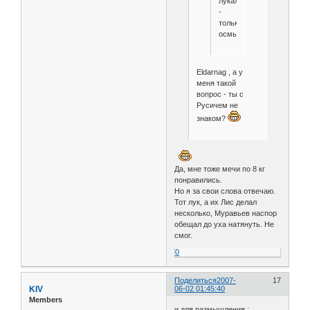
луках
-
только
осмысленно.
Eldarnag , а у
меня такой
вопрос - ты с
Русичем не
знаком?
Да, мне тоже мечи по 8 кг
понравились.
Но я за свои слова отвечаю.
Тот лук, а их Лис делал
несколько, Муравьев наспор
обещал до уха натянуть. Не
смог.
0
Поделиться
2007-
17
KIV
06-02 01:45:40
Members
и для размышления :