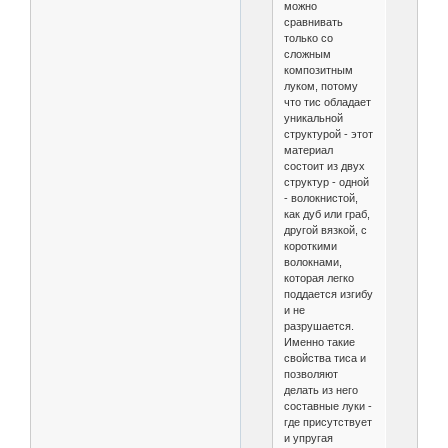
можно
сравнивать
только со
сложным
композитным
луком, потому
что тис обладает
уникальной
структурой - этот
материал
состоит из двух
структур - одной
- волокнистой,
как дуб или граб,
другой вязкой, с
короткими
волокнами,
которая легко
поддается изгибу
и не
разрушается.
Именно такие
свойства тиса и
позволяют
делать из него
составные луки -
где присутствует
и упругая