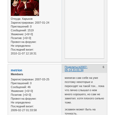
Откуда:
Харьков
Зарегистрирован
: 2007-01-24
Приглашений:
0
Сообщений:
1519
Уважение:
[+0/-0]
Позитив:
[+0/-0]
Провел на форуме:
Не определено
Последний визит:
2010-11-07 12:18:31
Поделиться
2007-
6
metrion
05-14 21:01:34
Members
миниган сам себе на уме
Зарегистрирован
: 2007-03-25
поэтому некоторые и
Приглашений:
0
переходят на такой тон... пока
Сообщений:
46
что лично слышал о нем
Уважение:
[+0/-0]
много хорошего, но сам не
Позитив:
[+0/-0]
заметил. хотя плохого сильно
Провел на форуме:
Не определено
тоже.
Последний визит:
экзамен может быть на
2009-02-27 01:33:58
точность.