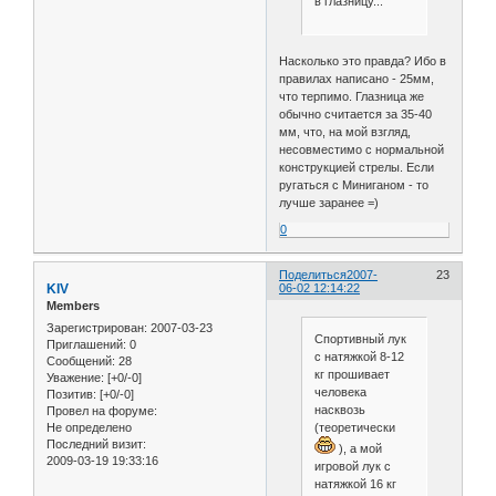
в глазницу...
Насколько это правда? Ибо в
правилах написано - 25мм,
что терпимо. Глазница же
обычно считается за 35-40
мм, что, на мой взгляд,
несовместимо с нормальной
конструкцией стрелы. Если
ругаться с Миниганом - то
лучше заранее =)
0
Поделиться
2007-
23
KIV
06-02 12:14:22
Members
Зарегистрирован
: 2007-03-23
Спортивный лук
Приглашений:
0
с натяжкой 8-12
Сообщений:
28
кг прошивает
Уважение:
[+0/-0]
человека
Позитив:
[+0/-0]
насквозь
Провел на форуме:
Не определено
(теоретически
Последний визит:
), а мой
2009-03-19 19:33:16
игровой лук с
натяжкой 16 кг