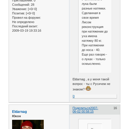
Приглашений:
0
лука были
Сообщений:
28
разные натяжки.
Уважение:
[+0/-0]
Сделанная в
Позитив:
[+0/-0]
свое время
Провел на форуме:
Не определено
Лисом
Последний визит:
реконструкция
2009-03-19 19:33:16
при натяжении до
уха имена
натяжку 80 кг.
При натяжении
до носа - 40.
Еще раз говорю -
о луках - только
осмысленно.
Eldarnag , а у меня такой
вопрос - ты с Русичем не
знаком?
0
Поделиться
2007-
16
Eldarnag
06-02 00:58:15
Юкон