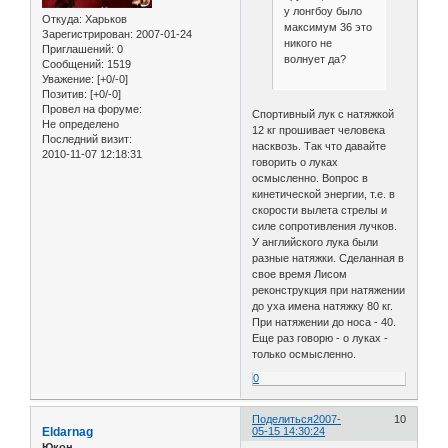
у лонгбоу было
Откуда:
Харьков
максимум 36 это
Зарегистрирован
: 2007-01-24
никого не
Приглашений:
0
волнует да?
Сообщений:
1519
Уважение:
[+0/-0]
Позитив:
[+0/-0]
Провел на форуме:
Спортивный лук с натяжкой
Не определено
12 кг прошивает человека
Последний визит:
насквозь. Так что давайте
2010-11-07 12:18:31
говорить о луках
осмысленно. Вопрос в
кинетической энергии, т.е. в
скорости вылета стрелы и
силе сопротивления лучков.
У английского лука были
разные натяжки. Сделанная в
свое время Лисом
реконструкция при натяжении
до уха имена натяжку 80 кг.
При натяжении до носа - 40.
Еще раз говорю - о луках -
только осмысленно.
0
Поделиться
2007-
10
Eldarnag
05-15 14:30:24
Юкон