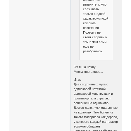
извините, глупо
связывать
только с одной
характеристикой
как сила
натяжения .
Поэтому не
стоит спорить о
том в чем сами
еще не
разобрались.
Ох я ща начну.
Многа многа слов...
Итак:
Два спортивных лука с
одинаковой натяжкой,
одинаковой конструкции и
производителя стреляют
совершенно одинаково.
Другое дело, луки сделанные,
на коленках. Тем более из
такого материала как дерево,
у которого каждый сантиметр
волокон обладает
неповторимыми свойствами.