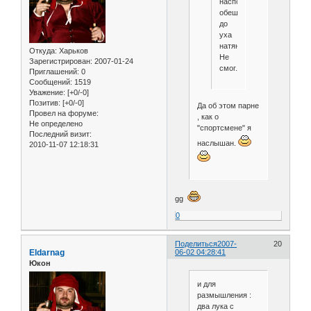
наспор
обещал
до
уха
натянуть.
Откуда:
Харьков
Не
Зарегистрирован
: 2007-01-24
смог.
Приглашений:
0
Сообщений:
1519
Уважение:
[+0/-0]
Позитив:
[+0/-0]
Да об этом парне
Провел на форуме:
, как о
Не определено
"спортсмене" я
Последний визит:
наслышан.
2010-11-07 12:18:31
gg
0
Поделиться
2007-
20
Eldarnag
06-02 04:28:41
Юкон
и для
размышления :
два лука с