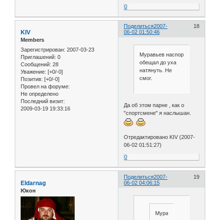
0
Поделиться
2007-
18
KIV
06-02 01:50:46
Members
Зарегистрирован
: 2007-03-23
Муравьев наспор
Приглашений:
0
обещал до уха
Сообщений:
28
натянуть. Не
Уважение:
[+0/-0]
смог.
Позитив:
[+0/-0]
Провел на форуме:
Не определено
Последний визит:
Да об этом парне , как о
2009-03-19 19:33:16
"спортсмене" я наслышан.
Отредактировано KIV (2007-
06-02 01:51:27)
0
Поделиться
2007-
19
Eldarnag
06-02 04:06:15
Юкон
Муравьев