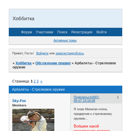
Хоббитка
Форум
Участники
Поиск
Регистрация
Войти
Активные темы
Привет, Гость!
Войдите
или
зарегистрируйтесь
.
»
Хоббитка
»
Обсуждение правил
»
Арбалеты - Стрелковое
оружие
Страница:
1
2
3
»
Арбалеты - Стрелковое оружие
Поделиться
2007-
1
Sky-Fox
05-07 23:16:08
Members
Я знаю Миниган очень
придирчив к стрелковому
оружию...
Вобшем какой
конструкции должин