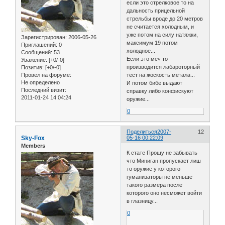
если это стрелковое то на
дальность прицельной
стрельбы вроде до 20 метров
не считается холодным, и
уже потом на силу натяжки,
Зарегистрирован
: 2006-05-26
максимум 19 потом
Приглашений:
0
холодное...
Сообщений:
53
Если это меч то
Уважение:
[+0/-0]
производится лабароторный
Позитив:
[+0/-0]
Провел на форуме:
тест на жоскость метала...
Не определено
И потом бибе выдают
Последний визит:
справку либо конфискуют
2011-01-24 14:04:24
оружие...
0
Поделиться
2007-
12
Sky-Fox
05-16 00:22:09
Members
К стате Прошу не забывать
что Миниган пропускает лиш
то оружие у которого
гуманизаторы не меньше
такого размера после
которого оно несможет войти
в глазницу...
0