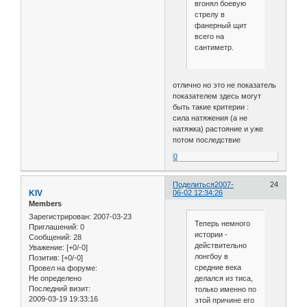
вгонял боевую
стрелу в
фанерный щит
всего на
сантиметр.
отлично но это не показатель
показателем здесь могут
быть такие критерии :
сила натяжения (а не
натяжка) растояние и уже
потом последствие
0
Поделиться
2007-
24
KIV
06-02 12:34:26
Members
Зарегистрирован
: 2007-03-23
Теперь немного
Приглашений:
0
истории -
Сообщений:
28
действительно
Уважение:
[+0/-0]
лонгбоу в
Позитив:
[+0/-0]
средние века
Провел на форуме:
Не определено
делался из тиса,
Последний визит:
только именно по
2009-03-19 19:33:16
этой причине его