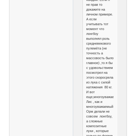
не прав то
докажите на
личном примере.
А если
учитывать тот
момент что
лонгбоу
выполнял роль
средневекового
пулемёта (не
точность а
массовость было
главное) ,то я бы
с удовольствием
посмотрел на
этого скоросрела
из лука с силой
натяжения 80 кг.
И вот
еще,многоуважаемый
Лис , как и
многоуважаемый
Орм делали не
совсем лонгбоу,
а сложные
композитные
луки , которые
только по форме