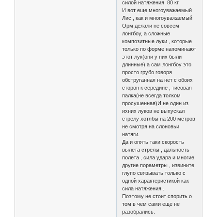
силой натяжения 80 кг.
И вот еще,многоуважаемый
Лис , как и многоуважаемый
Орм делали не совсем
лонгбоу, а сложные
композитные луки , которые
только по форме напоминают
этот лук(они у них были
длинные) а сам лонгбоу это
просто грубо говоря
обструганная на нет с обоих
сторон к середине , тисовая
палка(не всегда толком
просушенная)И не один из
ихних луков не выпускал
стрелу хотябы на 200 метров
не смотря на слоновьи
натяги.
Да и опять таки скорость
вылета стрелы , дальность
полета , сила удара и многие
другие пораметры , извините,
глупо связывать только с
одной характеристикой как
сила натяжения .
Поэтому не стоит спорить о
том в чем сами еще не
разобрались.