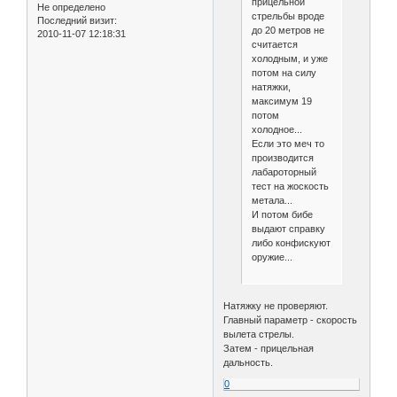
прицельной
Не определено
стрельбы вроде
Последний визит:
до 20 метров не
2010-11-07 12:18:31
считается
холодным, и уже
потом на силу
натяжки,
максимум 19
потом
холодное...
Если это меч то
производится
лабароторный
тест на жоскость
метала...
И потом бибе
выдают справку
либо конфискуют
оружие...
Натяжку не проверяют.
Главный параметр - скорость
вылета стрелы.
Затем - прицельная
дальность.
0