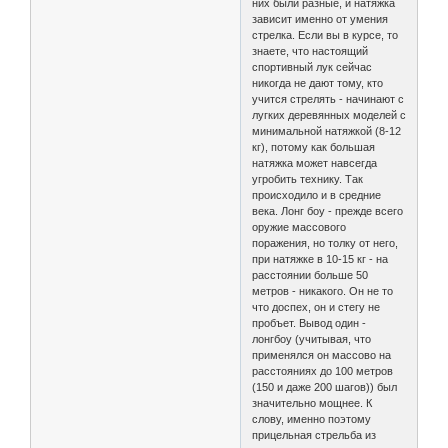
них были разные, и натяжка
зависит именно от умения
стрелка. Если вы в курсе, то
знаете, что настоящий
спортивный лук сейчас
никогда не дают тому, кто
учится стрелять - начинают с
лугких деревянных моделей с
минимальной натяжкой (8-12
кг), потому как большая
натяжка может навсегда
угробить технику. Так
происходило и в средние
века. Лонг боу - прежде всего
оружие массового
поражения, но толку от него,
при натяжке в 10-15 кг - на
расстоянии больше 50
метров - никакого. Он не то
что доспех, он и стегу не
пробъет. Вывод один -
лонгбоу (учитывая, что
применялся он массово на
расстояниях до 100 метров
(150 и даже 200 шагов)) был
значительно мощнее. К
слову, именно поэтому
прицельная стрельба из