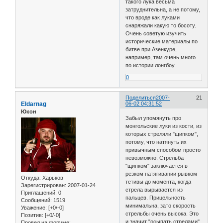
такого лука весьма
затруднительна, а не потому,
что вроде как луками
снаряжали какую то босоту.
Очень советую изучить
исторические материалы по
битве при Азенкуре,
например, там очень много
по истории лонгбоу.
0
Поделиться
2007-
21
Eldarnag
06-02 04:31:52
Юкон
Забыл упомянуть про
монгольские луки из кости, из
которых стреляли "щипком",
потому, что натянуть их
привычным способом просто
невозможно. Стрельба
"щипком" заключается в
резком натягивании рывком
Откуда:
Харьков
тетивы до момента, когда
Зарегистрирован
: 2007-01-24
стрела вырывается из
Приглашений:
0
пальцев. Прицельность
Сообщений:
1519
минимальна, зато скорость
Уважение:
[+0/-0]
стрельбы очень высока. Это
Позитив:
[+0/-0]
и значит "осыпать стрелами".
Провел на форуме: