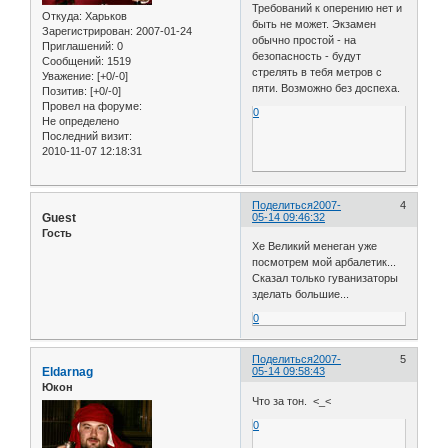
Требований к оперению нет и
Откуда:
Харьков
быть не может. Экзамен
Зарегистрирован
: 2007-01-24
обычно простой - на
Приглашений:
0
безопасность - будут
Сообщений:
1519
стрелять в тебя метров с
Уважение:
[+0/-0]
пяти. Возможно без доспеха.
Позитив:
[+0/-0]
Провел на форуме:
0
Не определено
Последний визит:
2010-11-07 12:18:31
Поделиться
2007-
4
Guest
05-14 09:46:32
Гость
Хе Великий менеган уже
посмотрем мой арбалетик...
Сказал только гуванизаторы
зделать большие...
0
Поделиться
2007-
5
Eldarnag
05-14 09:58:43
Юкон
Что за тон. <_<
0