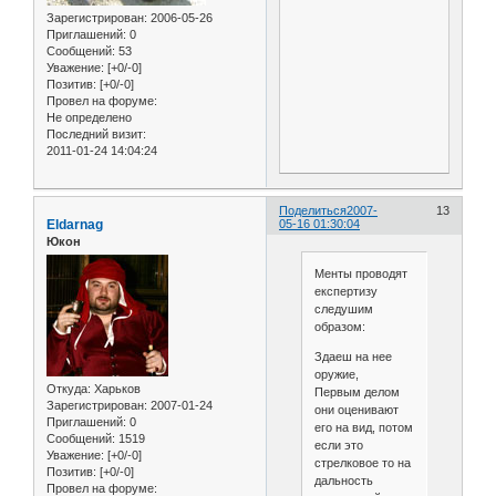
Зарегистрирован
: 2006-05-26
Приглашений:
0
Сообщений:
53
Уважение:
[+0/-0]
Позитив:
[+0/-0]
Провел на форуме:
Не определено
Последний визит:
2011-01-24 14:04:24
Поделиться
2007-
13
Eldarnag
05-16 01:30:04
Юкон
Менты проводят
експертизу
следушим
образом:
Здаеш на нее
оружие,
Откуда:
Харьков
Первым делом
Зарегистрирован
: 2007-01-24
они оценивают
Приглашений:
0
его на вид, потом
Сообщений:
1519
если это
Уважение:
[+0/-0]
стрелковое то на
Позитив:
[+0/-0]
дальность
Провел на форуме: