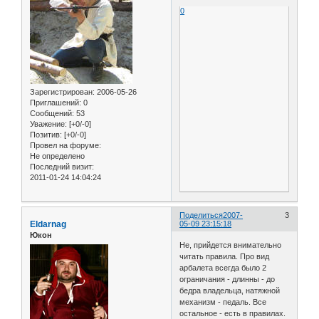
0
Зарегистрирован
: 2006-05-26
Приглашений:
0
Сообщений:
53
Уважение:
[+0/-0]
Позитив:
[+0/-0]
Провел на форуме:
Не определено
Последний визит:
2011-01-24 14:04:24
Поделиться
2007-
3
Eldarnag
05-09 23:15:18
Юкон
Не, прийдется внимательно
читать правила. Про вид
арбалета всегда было 2
ограничания - длинны - до
бедра владельца, натяжной
механизм - педаль. Все
остальное - есть в правилах.