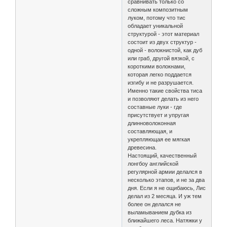
сравнивать только со
сложным композитным
луком, потому что тис
обладает уникальной
структурой - этот материал
состоит из двух структур -
одной - волокнистой, как дуб
или граб, другой вязкой, с
короткими волокнами,
которая легко поддается
изгибу и не разрушается.
Именно такие свойства тиса
и позволяют делать из него
составные луки - где
присутствует и упругая
длинноволоконная
составляющая, и
укрепляющая ее мягкая
древесина.
Настоящий, качественный
лонгбоу английской
регулярной армии делался в
несколько этапов, и не за два
дня. Если я не ощибаюсь, Лис
делал из 2 месяца. И уж тем
более он делался не
выламыванием дубка из
ближайшего леса. Натяжки у