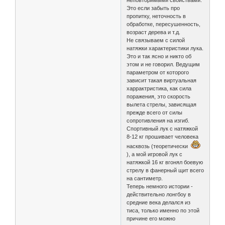
Это если забыть про
пропитку, неточность в
обработке, пересушенность,
возраст дерева и т.д.
Не связываем с силой
натяжки характеристики лука.
Это и так ясно и никто об
этом и не говорил. Ведущим
параметром от которого
зависит такая виртуальная
харрактристика, как сила
поражения, это скорость
вылета стрелы, зависящая
прежде всего от силы
сопротивления на изгиб.
Спортивный лук с натяжкой
8-12 кг прошивает человека
насквозь (теоретически
), а мой игровой лук с
натяжкой 16 кг вгонял боевую
стрелу в фанерный щит всего
на сантиметр.
Теперь немного истории -
действительно лонгбоу в
средние века делался из
тиса, только именно по этой
причине его можно