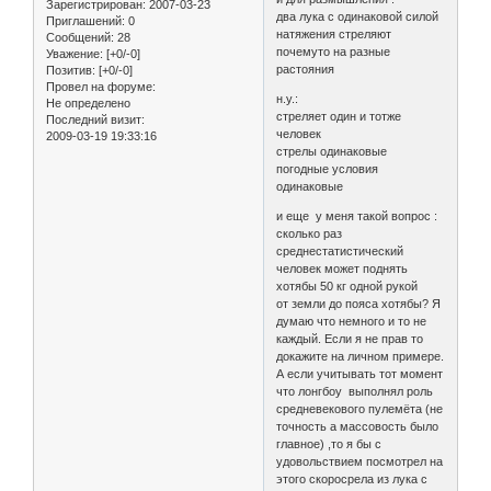
Зарегистрирован
: 2007-03-23
два лука с одинаковой силой
Приглашений:
0
натяжения стреляют
Сообщений:
28
почемуто на разные
Уважение:
[+0/-0]
растояния
Позитив:
[+0/-0]
Провел на форуме:
н.у.:
Не определено
стреляет один и тотже
Последний визит:
человек
2009-03-19 19:33:16
стрелы одинаковые
погодные условия
одинаковые
и еще у меня такой вопрос :
сколько раз
среднестатистический
человек может поднять
хотябы 50 кг одной рукой
от земли до пояса хотябы? Я
думаю что немного и то не
каждый. Если я не прав то
докажите на личном примере.
А если учитывать тот момент
что лонгбоу выполнял роль
средневекового пулемёта (не
точность а массовость было
главное) ,то я бы с
удовольствием посмотрел на
этого скоросрела из лука с