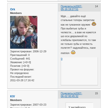
Поделиться
2007-
14
Ork
05-16 19:27:51
Members
Мдя..... давайте ещё
стальные топоры запретим
как не гуманное оружие
Про выбитые зубы и
челюсти.... а вам не кажется
шо еси дюралиной по
хлебалы приложится, то там
не только зубы и челюсть
полетят? задумайтесь, пане
Зарегистрирован
: 2006-12-29
metrion
Приглашений:
0
Сообщений:
441
0
Уважение:
[+0/-0]
Позитив:
[+0/-0]
Провел на форуме:
Не определено
Последний визит:
2011-03-28 17:16:42
Поделиться
2007-
15
KIV
06-02 00:45:32
Members
Зарегистрирован
: 2007-03-23
У английского