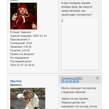
А про холодное оружие -
вообще бред. Вы имеете
представление, как
происходит экспертиза?
0
Откуда:
Харьков
Зарегистрирован
: 2007-01-24
Приглашений:
0
Сообщений:
1519
Уважение:
[+0/-0]
Позитив:
[+0/-0]
Провел на форуме:
Не определено
Последний визит:
2010-11-07 12:18:31
Поделиться
2007-
11
Sky-Fox
05-16 00:18:55
Members
Менты проводят експертизу
следушим образом:
Здаеш на нее оружие,
Первым делом они
оценивают его на вид, потом