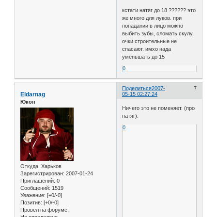
кстати натяг до 18 ?????? это
же много для луков. при
попадании в лицо можно
выбить зубы, сломать скулу,
очки строительные не
спасают. имхо нада
уменьшать до 15
0
Поделиться
2007-
7
Eldarnag
05-15 02:27:24
Юкон
Ничего это не поменяет. (про
натяг).
0
Откуда:
Харьков
Зарегистрирован
: 2007-01-24
Приглашений:
0
Сообщений:
1519
Уважение:
[+0/-0]
Позитив:
[+0/-0]
Провел на форуме: