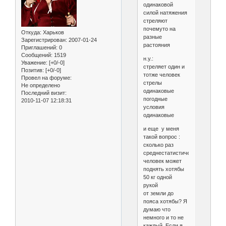
одинаковой
силой натяжения
стреляют
почемуто на
Откуда:
Харьков
разные
Зарегистрирован
: 2007-01-24
растояния
Приглашений:
0
Сообщений:
1519
н.у.:
Уважение:
[+0/-0]
стреляет один и
Позитив:
[+0/-0]
тотже человек
Провел на форуме:
стрелы
Не определено
одинаковые
Последний визит:
погодные
2010-11-07 12:18:31
условия
одинаковые
и еще у меня
такой вопрос :
сколько раз
среднестатистический
человек может
поднять хотябы
50 кг одной
рукой
от земли до
пояса хотябы? Я
думаю что
немного и то не
каждый. Если я