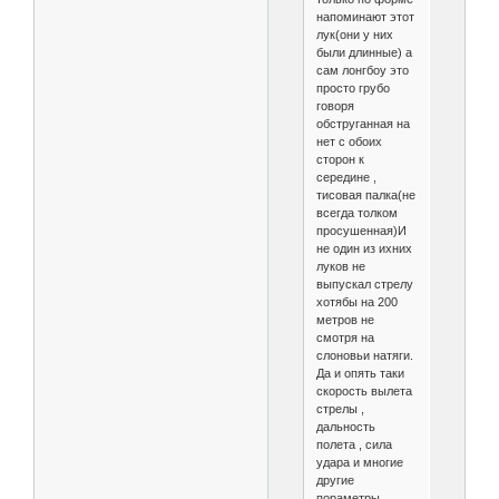
напоминают этот
лук(они у них
были длинные) а
сам лонгбоу это
просто грубо
говоря
обструганная на
нет с обоих
сторон к
середине ,
тисовая палка(не
всегда толком
просушенная)И
не один из ихних
луков не
выпускал стрелу
хотябы на 200
метров не
смотря на
слоновьи натяги.
Да и опять таки
скорость вылета
стрелы ,
дальность
полета , сила
удара и многие
другие
пораметры ,