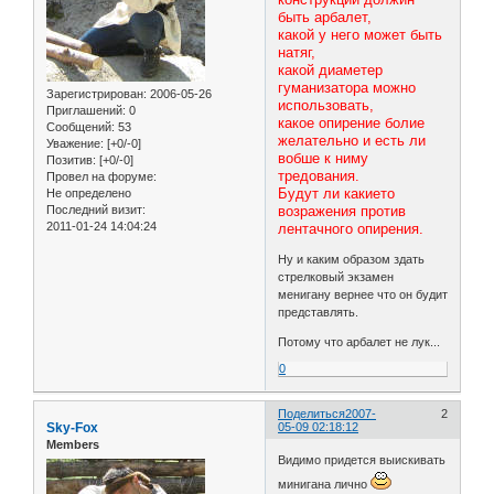
быть арбалет,
какой у него может быть
натяг,
какой диаметер
гуманизатора можно
Зарегистрирован
: 2006-05-26
использовать,
Приглашений:
0
какое опирение болие
Сообщений:
53
желательно и есть ли
Уважение:
[+0/-0]
вобше к ниму
Позитив:
[+0/-0]
тредования.
Провел на форуме:
Будут ли какието
Не определено
Последний визит:
возражения против
2011-01-24 14:04:24
лентачного опирения.
Ну и каким образом здать
стрелковый экзамен
менигану вернее что он будит
представлять.
Потому что арбалет не лук...
0
Поделиться
2007-
2
Sky-Fox
05-09 02:18:12
Members
Видимо придется выискивать
минигана лично