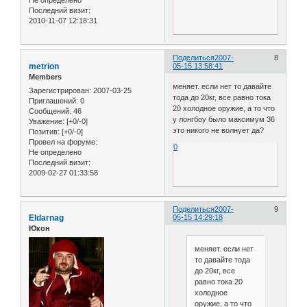
Не определено
Последний визит:
2010-11-07 12:18:31
Поделиться
2007-
8
metrion
05-15 13:58:41
Members
меняет. если нет то давайте
Зарегистрирован
: 2007-03-25
тода до 20кг, все равно тока
Приглашений:
0
20 холодное оружие, а то что
Сообщений:
46
у лонгбоу было максимум 36
Уважение:
[+0/-0]
это никого не волнует да?
Позитив:
[+0/-0]
Провел на форуме:
0
Не определено
Последний визит:
2009-02-27 01:33:58
Поделиться
2007-
9
Eldarnag
05-15 14:29:18
Юкон
меняет. если нет
то давайте тода
до 20кг, все
равно тока 20
холодное
оружие, а то что