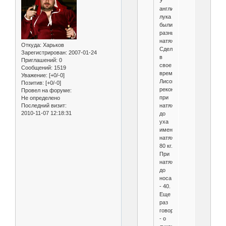
У
английского
лука
были
разные
натяжки.
Откуда:
Харьков
Сделанная
Зарегистрирован
: 2007-01-24
в
Приглашений:
0
свое
Сообщений:
1519
время
Уважение:
[+0/-0]
Лисом
Позитив:
[+0/-0]
реконструкция
Провел на форуме:
при
Не определено
Последний визит:
натяжении
2010-11-07 12:18:31
до
уха
имена
натяжку
80 кг.
При
натяжении
до
носа
- 40.
Еще
раз
говорю
- о