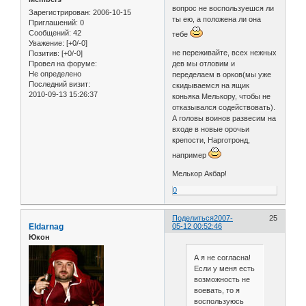
вопрос не воспользуешся ли
Зарегистрирован
: 2006-10-15
ты ею, а положена ли она
Приглашений:
0
Сообщений:
42
тебе
Уважение:
[+0/-0]
не переживайте, всех нежных
Позитив:
[+0/-0]
Провел на форуме:
дев мы отловим и
Не определено
переделаем в орков(мы уже
Последний визит:
скидываемся на ящик
2010-09-13 15:26:37
коньяка Мелькору, чтобы не
отказывался содействовать).
А головы воинов развесим на
входе в новые орочьи
крепости, Нарготронд,
например
Мелькор Акбар!
0
Поделиться
2007-
25
Eldarnag
05-12 00:52:46
Юкон
А я не согласна!
Если у меня есть
возможность не
воевать, то я
воспользуюсь