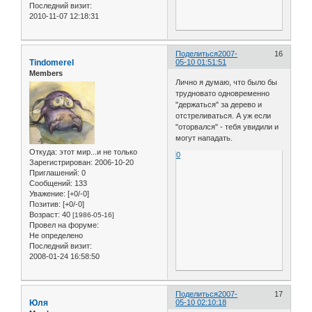
Последний визит:
2010-11-07 12:18:31
Поделиться
2007-
16
Tindomerel
05-10 01:51:51
Members
Лично я думаю, что было бы
трудновато одновременно
"держаться" за дерево и
отстреливаться. А уж если
"оторвался" - тебя увидили и
могут нападать.
Откуда:
этот мир...и не только
0
Зарегистрирован
: 2006-10-20
Приглашений:
0
Сообщений:
133
Уважение:
[+0/-0]
Позитив:
[+0/-0]
Возраст:
40
[1986-05-16]
Провел на форуме:
Не определено
Последний визит:
2008-01-24 16:58:50
Поделиться
2007-
17
Юля
05-10 02:10:18