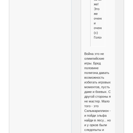
же!
Это
же
очень
и
очень!"
(с)
Голохвастов.
Война это не
олимпийские
игры. Бред
половине
полигона давать
возможность
избегать игровых
моментов, пусть
даже и боевых. С
другой стороны я
не мастер. Мало
того - это
Сильмариллион -
и пойди эльфа
найди в лесу... но
и у орков были
следопыты и