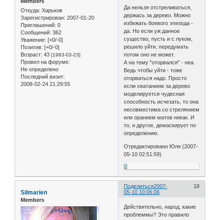
Members
Да нельзя отстреливаться,
Откуда:
Харьков
держась за дерево. Можно
Зарегистрирован
: 2007-01-20
избежать боевого эпизода -
Приглашений:
0
да. Но если уж данное
Сообщений:
362
существо, пусть и с луком,
Уважение:
[+0/-0]
решило уйти, передумать
Позитив:
[+0/-0]
Возраст:
43
потом оно не может.
[1983-03-23]
Провел на форуме:
А на тему "оторвался" - неа.
Не определено
Ведь чтобы уйти - тоже
Последний визит:
оторваться надо. Просто
2008-02-24 21:29:55
если хватанием за дерево
моделируется чудесная
способность исчезать, то она
несовместима со стрелянием
или оранием матов никак. И
то, и другое, демаскирует по
определению.
Отредактировано Юля (2007-
05-10 02:51:59)
0
Поделиться
2007-
18
Silmarien
05-10 10:06:06
Members
Действительно, народ, какие
проблеммы? Это правило