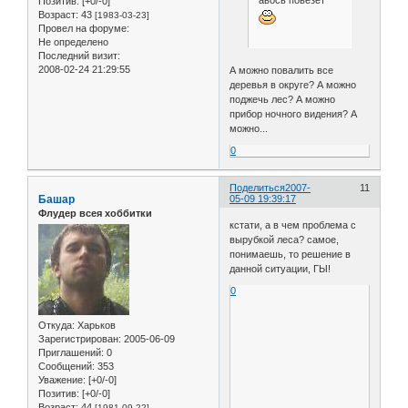
авось повезёт
Позитив:
[+0/-0]
Возраст:
43
[1983-03-23]
Провел на форуме:
Не определено
Последний визит:
2008-02-24 21:29:55
А можно повалить все
деревья в округе? А можно
поджечь лес? А можно
прибор ночного видения? А
можно...
0
Поделиться
2007-
11
Башар
05-09 19:39:17
Флудер всея хоббитки
кстати, а в чем проблема с
вырубкой леса? самое,
понимаешь, то решение в
данной ситуации, ГЫ!
0
Откуда:
Харьков
Зарегистрирован
: 2005-06-09
Приглашений:
0
Сообщений:
353
Уважение:
[+0/-0]
Позитив:
[+0/-0]
Возраст:
44
[1981-09-22]