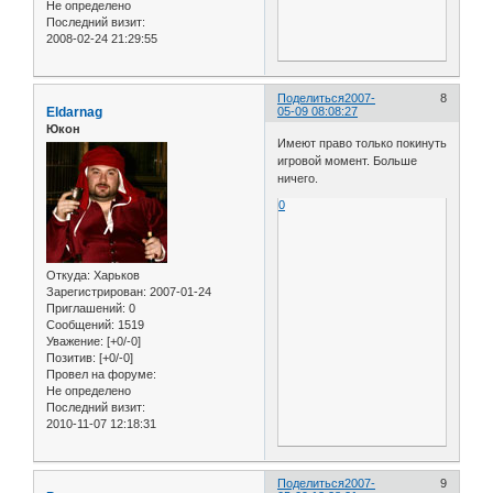
Не определено
Последний визит:
2008-02-24 21:29:55
Поделиться
2007-
8
Eldarnag
05-09 08:08:27
Юкон
Имеют право только покинуть
игровой момент. Больше
ничего.
0
Откуда:
Харьков
Зарегистрирован
: 2007-01-24
Приглашений:
0
Сообщений:
1519
Уважение:
[+0/-0]
Позитив:
[+0/-0]
Провел на форуме:
Не определено
Последний визит:
2010-11-07 12:18:31
Поделиться
2007-
9