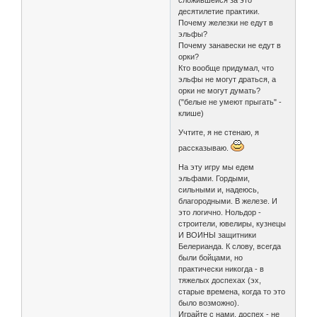
сложившейся за это
десятилетие практики.
Почему железки не едут в
эльфы?
Почему занавески не едут в
орки?
Кто вообще придумал, что
эльфы не могут драться, а
орки не могут думать?
("белые не умеют прыгать" -
клише)
Учтите, я не стенаю, я
рассказываю.
На эту игру мы едем
эльфами. Гордыми,
сильными и, надеюсь,
благородными. В железе. И
это логично. Нольдор -
строители, ювелиры, кузнецы
И ВОИНЫ защитники
Белерианда. К слову, всегда
были бойцами, но
практически никогда - в
тяжелых доспехах (эх,
старые времена, когда то это
было возможно).
Играйте с нами, доспех - не