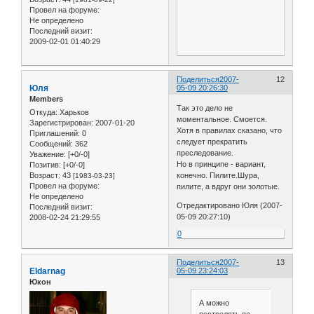
Провел на форуме:
Не определено
Последний визит:
2009-02-01 01:40:29
Поделиться
2007-
12
Юля
05-09 20:26:30
Members
Так это дело не
Откуда:
Харьков
моментальное. Смоется.
Зарегистрирован
: 2007-01-20
Хотя в правилах сказано, что
Приглашений:
0
следует прекратить
Сообщений:
362
преследование.
Уважение:
[+0/-0]
Но в принципе - вариант,
Позитив:
[+0/-0]
Возраст:
43
конечно. Пилите.Шура,
[1983-03-23]
Провел на форуме:
пилите, а вдруг они золотые.
Не определено
Отредактировано Юля (2007-
Последний визит:
05-09 20:27:10)
2008-02-24 21:29:55
0
Поделиться
2007-
13
Eldarnag
05-09 23:24:03
Юкон
А можно