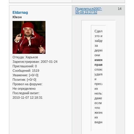
Поделиться
2007-
14
Eldarnag
05-09 23:27:52
Юкон
Сделав
это и
зайдя
за
дерево,
они
Откуда:
Харьков
имеют
Зарегистрирован
: 2007-01-24
право
Приглашений:
0
спокойно
Сообщений:
1519
удалиться,
Уважение:
[+0/-0]
и
Позитив:
[+0/-0]
преследовать
Провел на форуме:
их
Не определено
Последний визит:
нельзя,
2010-11-07 12:18:31
даже
если
«по
жизни»
их
видно.