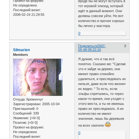
Провел на форуме:
вроде бы не могут вступать в
Не определено
тот игровой эпизод, который
Последний визит:
идёт в данный момент. Они
2008-02-24 21:29:55
должны совсем уйти. Но вот
количество и прочее хорошо
бы лично у мастера.
0
Поделиться
2007-
3
Silmarien
05-08 09:22:10
Members
Я думаю, что и так всё
понятно. Сказано же: "Сделав
это и зайдя за дерево, они
имеют право спокойно
удалиться, и преследовать их
нельзя, даже если «по жизни»
их видно. " То есть, если
эльфы спрятались, то через
какое-то время, они уходят с
Откуда:
Кременчуг
этого места, а ты не имеешь
Зарегистрирован
: 2005-10-04
Приглашений:
0
право их преследовать. А их
Сообщений:
339
количество не имеет
Уважение:
[+0/-0]
значения, лишь бы деревьев
Позитив:
[+0/-0]
на всех хватило
Провел на форуме:
Не определено
0
Последний визит: