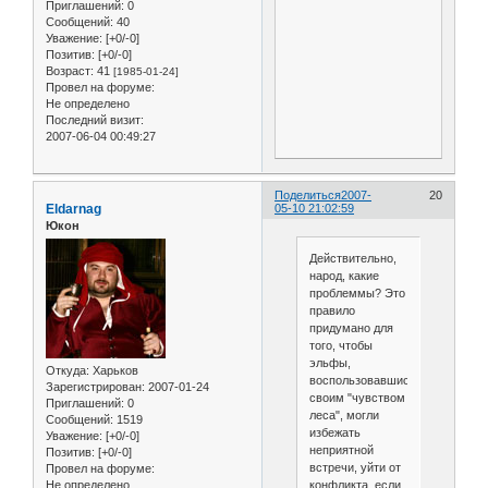
Приглашений:
0
Сообщений:
40
Уважение:
[+0/-0]
Позитив:
[+0/-0]
Возраст:
41
[1985-01-24]
Провел на форуме:
Не определено
Последний визит:
2007-06-04 00:49:27
Поделиться
2007-
20
Eldarnag
05-10 21:02:59
Юкон
Действительно,
народ, какие
проблеммы? Это
правило
придумано для
того, чтобы
эльфы,
Откуда:
Харьков
воспользовавшись
Зарегистрирован
: 2007-01-24
своим "чувством
Приглашений:
0
леса", могли
Сообщений:
1519
избежать
Уважение:
[+0/-0]
неприятной
Позитив:
[+0/-0]
встречи, уйти от
Провел на форуме:
конфликта, если
Не определено