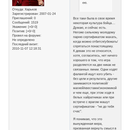
ею.
Откуда:
Харьков
Зарегистрирован
: 2007-01-24
Приглашений:
0
Все таки была в свое время
Сообщений:
1519
некоторая культура бойца....
Уважение:
[+0/-0]
Думаю, и сейчас есть.
Позитив:
[+0/-0]
Негоже сильному молодому
Провел на форуме:
парню сертификатом махать,
Не определено
когда можно отбится/убежать/
Последний визит:
спрятаться понастоящему.
2010-11-07 12:18:31
К девам это не относится,
хотя, согласитесь, нет ничего
хорошего в том, что игра
разделяется на две никак не
связанных линии. Одни ходят
фалангой ищут кого убить -
без цели и результата, другие
занимаются политикой/
магией/квестами/экономикой
и чем еще, при этом ходя в
белых хайратниках или при
встрече с врагом машут
сертификатом - "не до тебя
счас".
Я понимаю, что это
вынужденная мера,
призванная вернуть смысл в