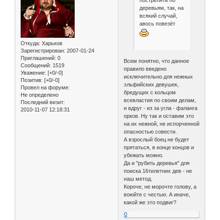
пострелять по
деревьям, так, на
всякий случай,
авось повезёт
Откуда:
Харьков
Зарегистрирован
: 2007-01-24
Приглашений:
0
Всем понятно, что данное
Сообщений:
1519
правило введено
Уважение:
[+0/-0]
исключительно для нежных
Позитив:
[+0/-0]
эльфийских девушек,
Провел на форуме:
бредущих с кольцом
Не определено
всевластия по своим делам,
Последний визит:
и вдруг - из за угла - фаланга
2010-11-07 12:18:31
орков. Ну так и оставим это
на их нежной, не испорченной
опасностью совести.
А взрослый боец не будет
прятаться, в конце концов и
убежать можно.
Да и "рубить деревья" для
поиска 16тилетних дев - не
наш метод.
Короче, не морочте голову, а
воюйте с честью. А иначе,
какой же это подвиг?
0