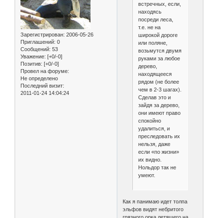
встречных, если,
находясь
посреди леса,
т.е. не на
Зарегистрирован
: 2006-05-26
широкой дороге
Приглашений:
0
или поляне,
Сообщений:
53
возьмутся двумя
Уважение:
[+0/-0]
руками за любое
Позитив:
[+0/-0]
дерево,
Провел на форуме:
находящееся
Не определено
рядом (не более
Последний визит:
чем в 2-3 шагах).
2011-01-24 14:04:24
Сделав это и
зайдя за дерево,
они имеют право
спокойно
удалиться, и
преследовать их
нельзя, даже
если «по жизни»
их видно.
Нольдор так не
умеют.
Как я панимаю идет толпа
эльфов видят небритого
грязного орка летяшего на