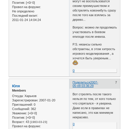
могут не воспользоватся
Позитив:
[+0/-0]
своим преимушиством и
Провел на форуме:
обстрелять ковонибуть сразу
Не определено
после того как взялись за
Последний визит:
дерево...
2011-01-24 14:04:24
Вопрос: можно ли продолжать
участвовать в боевом
епизоде после инвиза.
P.S. нюансы сильно
обстрактны, в этом хитрость
игрового моделирования , а
хочется быть увереным...
0
Поделиться
2007-
7
Юля
05-09 03:36:29
Members
Вот стрелять после такого
Откуда:
Харьков
нельзя по тем, от кого только
Зарегистрирован
: 2007-01-20
что спрятался - я уверена.
Приглашений:
0
Даже если в правилах не
Сообщений:
362
написано, это как минимум
Уважение:
[+0/-0]
некрасиво.
Позитив:
[+0/-0]
Возраст:
43
[1983-03-23]
0
Провел на форуме: