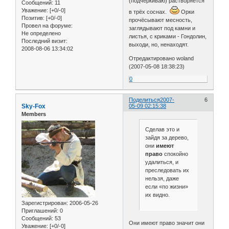
(подчёркиваю) растворяется
Сообщений:
11
Уважение:
[+0/-0]
в трёх соснах.
Орки
Позитив:
[+0/-0]
прочёсывают месность,
Провел на форуме:
заглядывают под камни и
Не определено
листья, с криками - Гондолин,
Последний визит:
выходи, но, ненаходят.
2008-08-06 13:34:02
Отредактировано woland
(2007-05-08 18:38:23)
0
Поделиться
2007-
6
Sky-Fox
05-09 02:15:38
Members
Сделав это и
зайдя за дерево,
они
имеют
право
спокойно
удалиться, и
преследовать их
нельзя, даже
если «по жизни»
их видно.
Зарегистрирован
: 2006-05-26
Приглашений:
0
Сообщений:
53
Они имеют право значит они
Уважение:
[+0/-0]