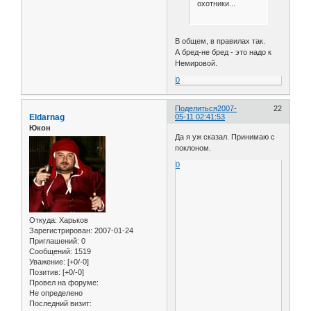
охотники...
В общем, в правилах так.
А бред-не бред - это надо к
Немировой.
0
Поделиться
2007-
22
Eldarnag
05-11 02:41:53
Юкон
Да я уж сказал. Принимаю с
поклоном.
0
Откуда:
Харьков
Зарегистрирован
: 2007-01-24
Приглашений:
0
Сообщений:
1519
Уважение:
[+0/-0]
Позитив:
[+0/-0]
Провел на форуме:
Не определено
Последний визит: