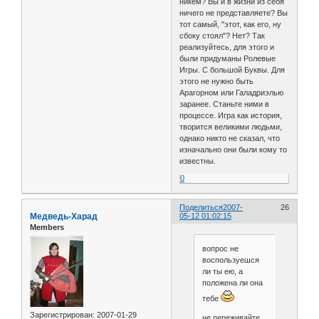
никем? Вы и в жизни из себя
ничего не представляете? Вы
тот самый, "этот, как его, ну
сбоку стоял"? Нет? Так
реализуйтесь, для этого и
были придуманы Ролевые
Игры. С большой Буквы. Для
этого не нужно быть
Арагорном или Галадриэлью
заранее. Станьте ними в
процессе. Игра как история,
творится великими людьми,
однако никто не сказал, что
изначально они были кому то
известны.
0
Поделиться
2007-
26
Медведь-Харад
05-12 01:02:15
Members
вопрос не
воспользуешся
ли ты ею, а
положена ли она
тебе
Зарегистрирован
: 2007-01-29
не переживайте,