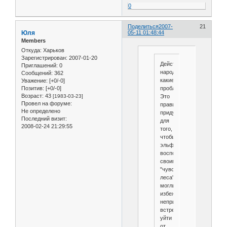
0
Поделиться
2007-
21
Юля
05-11 01:48:44
Members
Откуда:
Харьков
Зарегистрирован
: 2007-01-20
Действительно,
Приглашений:
0
народ,
Сообщений:
362
какие
Уважение:
[+0/-0]
проблеммы?
Позитив:
[+0/-0]
Возраст:
43
Это
[1983-03-23]
Провел на форуме:
правило
Не определено
придумано
Последний визит:
для
2008-02-24 21:29:55
того,
чтобы
эльфы,
воспользовавшись
своим
"чувством
леса",
могли
избежать
неприятной
встречи,
уйти
от