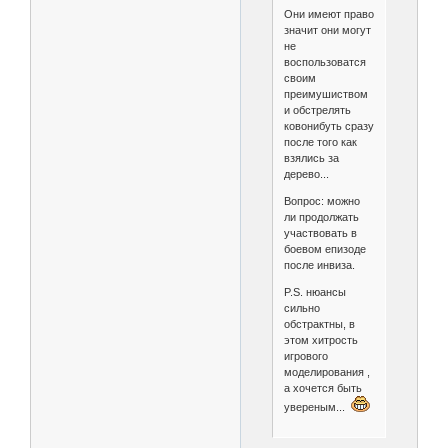
Они имеют право
значит они могут
не
воспользоватся
своим
преимушиством
и обстрелять
ковонибуть сразу
после того как
взялись за
дерево...
Вопрос: можно
ли продолжать
участвовать в
боевом епизоде
после инвиза.
P.S. нюансы
сильно
обстрактны, в
этом хитрость
игрового
моделирования ,
а хочется быть
увереным...