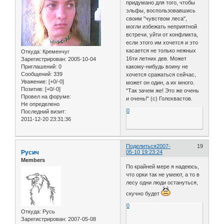
придумано для того, чтобы
эльфы, воспользовавшись
своим "чувством леса",
могли избежать неприятной
встречи, уйти от конфликта,
если этого им хочется и это
касается не только нежных
Откуда:
Кременчуг
16ти летних дев. Может
Зарегистрирован
: 2005-10-04
Приглашений:
0
какому-нибудь воину не
Сообщений:
339
хочется сражаться сейчас,
Уважение:
[+0/-0]
может он один, а их много.
Позитив:
[+0/-0]
"Так зачем же! Это же очень
Провел на форуме:
и очень!" (с) Голохвастов.
Не определено
0
Последний визит:
2011-12-20 23:31:36
Поделиться
2007-
19
Русич
05-10 19:23:24
Members
По крайней мере я надеюсь,
что орки так не умеют, а то в
лесу одни люди остануться,
скучно будет
0
Откуда:
Русь
Зарегистрирован
: 2007-05-08