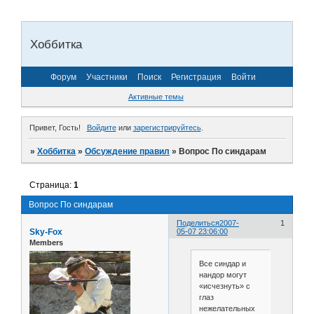
Хоббитка
Форум
Участники
Поиск
Регистрация
Войти
Активные темы
Привет, Гость!
Войдите
или
зарегистрируйтесь
.
»
Хоббитка
»
Обсуждение правил
»
Вопрос По синдарам
Страница:
1
Вопрос По синдарам
Поделиться
2007-
1
Sky-Fox
05-07 23:06:00
Members
Все синдар и
нандор могут
«исчезнуть» с
глаз
нежелательных