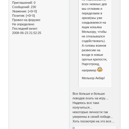
Приглашений:
0
всех нежных дев
Сообщений:
230
мы отловим и
Уважение:
[+0/-0]
переделаем в
Позитив:
[+0/-0]
орков(мы уже
Провел на форуме:
скидываемся на
Не определено
ящик коньяка
Последний визит:
Мелькору, чтобы
2008-06-23 21:52:25
не отказывался
содействовать).
А головы воинов
развесим на
входе в новые
орочьи крепости,
Нарготронд,
например
Мелькор Акбар!
Все больше и больше
поводов ехать на игру....
Надеюсь все таки
получиться...
некоторые личности так
уверенны в своей победе...
Хоть посмотрю на это все....
0