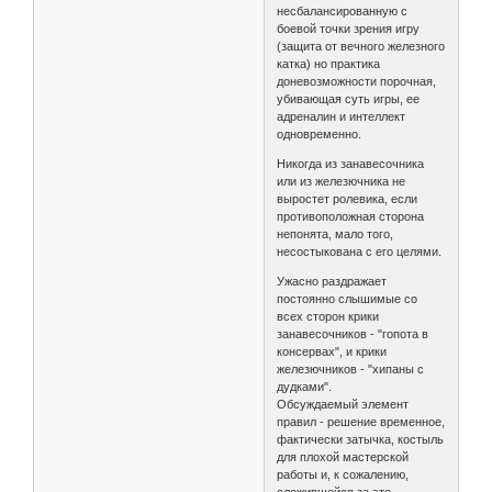
несбалансированную с
боевой точки зрения игру
(защита от вечного железного
катка) но практика
доневозможности порочная,
убивающая суть игры, ее
адреналин и интеллект
одновременно.
Никогда из занавесочника
или из железючника не
выростет ролевика, если
противоположная сторона
непонята, мало того,
несостыкована с его целями.
Ужасно раздражает
постоянно слышимые со
всех сторон крики
занавесочников - "гопота в
консервах", и крики
железючников - "хипаны с
дудками".
Обсуждаемый элемент
правил - решение временное,
фактически затычка, костыль
для плохой мастерской
работы и, к сожалению,