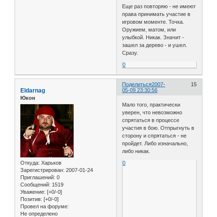
Еще раз повторяю - не имеют
права принимать участие в
игровом моменте. Точка.
Оружием, матом, или
улыбкой. Никак. Значит -
зашел за дерево - и ушел.
Сразу.
0
Поделиться
2007-
15
Eldarnag
05-09 23:30:56
Юкон
Мало того, практически
уверен, что невозможно
спрятаться в процессе
участия в бою. Отпрыгнуть в
сторону и спрятаться - не
пройдет. Либо изначально,
либо никак.
Откуда:
Харьков
0
Зарегистрирован
: 2007-01-24
Приглашений:
0
Сообщений:
1519
Уважение:
[+0/-0]
Позитив:
[+0/-0]
Провел на форуме:
Не определено