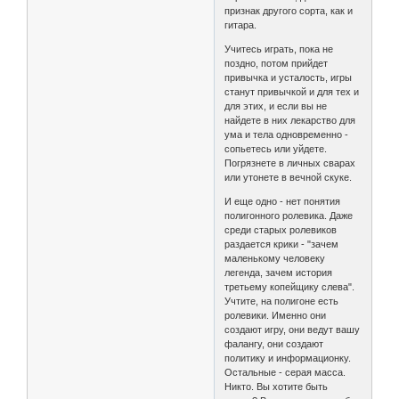
признак другого сорта, как и
гитара.
Учитесь играть, пока не
поздно, потом прийдет
привычка и усталость, игры
станут привычкой и для тех и
для этих, и если вы не
найдете в них лекарство для
ума и тела одновременно -
сопьетесь или уйдете.
Погрязнете в личных сварах
или утонете в вечной скуке.
И еще одно - нет понятия
полигонного ролевика. Даже
среди старых ролевиков
раздается крики - "зачем
маленькому человеку
легенда, зачем история
третьему копейщику слева".
Учтите, на полигоне есть
ролевики. Именно они
создают игру, они ведут вашу
фалангу, они создают
политику и информационку.
Остальные - серая масса.
Никто. Вы хотите быть