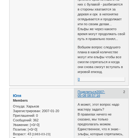
них с булавой - разбигаются
в стороны хватаются за
деревя и орк в непонятке
оглядывается и продолжает
ити по своим делам...
Ельфы же через какоето
время могут продолжать свой
путь я правильно понял...
Вобшем вопрос следушего
плана в какой количестве
могут ити ельфы чтобы все
смогли спрятаться и когда
они снова смогут вступать в
игровой епизод.
0
Поделиться
2007-
2
Юля
05-08 08:57:16
Members
А может, этот вопрос надо
Откуда:
Харьков
мастеру задать?
Зарегистрирован
: 2007-01-20
В правилах ничего не
Приглашений:
0
сказано, мы только
Сообщений:
362
предполагать можем.
Уважение:
[+0/-0]
Единственное, что я знаю -
Позитив:
[+0/-0]
Возраст:
43
эльфы, которые спрятались,
[1983-03-23]