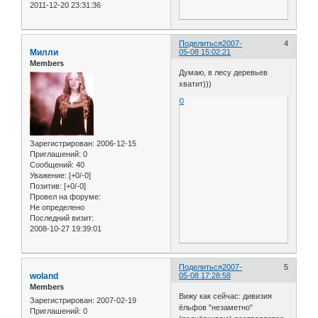
2011-12-20 23:31:36
Поделиться
2007-
4
Милли
05-08 15:02:21
Members
Думаю, в лесу деревьев
хватит)))
0
Зарегистрирован
: 2006-12-15
Приглашений:
0
Сообщений:
40
Уважение:
[+0/-0]
Позитив:
[+0/-0]
Провел на форуме:
Не определено
Последний визит:
2008-10-27 19:39:01
Поделиться
2007-
5
woland
05-08 17:28:58
Members
Вижу как сейчас: дивизия
Зарегистрирован
: 2007-02-19
ёльфов "незаметно"
Приглашений:
0