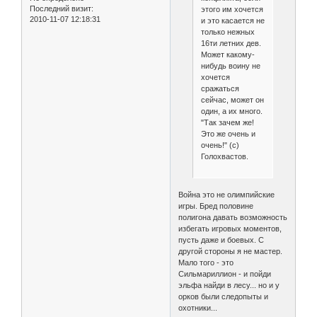
Последний визит:
этого им хочется
2010-11-07 12:18:31
и это касается не
только нежных
16ти летних дев.
Может какому-
нибудь воину не
хочется
сражаться
сейчас, может он
один, а их много.
"Так зачем же!
Это же очень и
очень!" (с)
Голохвастов.
Война это не олимпийские
игры. Бред половине
полигона давать возможность
избегать игровых моментов,
пусть даже и боевых. С
другой стороны я не мастер.
Мало того - это
Сильмариллион - и пойди
эльфа найди в лесу... но и у
орков были следопыты и
охотники...