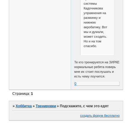
системы
Кадочникова
упражнения на
разминку и
нижнюю
акробатику. Вот
мы и думали,
может сходить.
Но и на том
спасибо.
Те кто тренируются на ЗИРКЕ
нормальные ребята поверь
мне их стоит послушать и
есть чему поучится.
0
Страница:
1
»
Хоббитка
»
Тренировки
»
Подскажите, с чем это едят
создать форум бесплатно