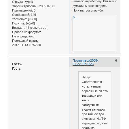
нижнюю акробатику. Вот мы и
Откуда:
Курск
думали, может сходить.
Зарегистрирован
: 2005-07-11
Приглашений:
0
Но и на том спасибо.
Сообщений:
146
0
Уважение:
[+0/-0]
Позитив:
[+0/-0]
Возраст:
44
[1982-01-30]
Провел на форуме:
Не определено
Последний визит:
2012-11-13 16:52:30
Поделиться
2008-
6
Гость
01-22 21:19:23
Гость
Ну да.
Собственно я
хотел узнать,
серьезные ли это
товарищи или
так, с
загадочным
видом затирают
про тайное дао
системы. На ТФ
народ пишет, что
брали из