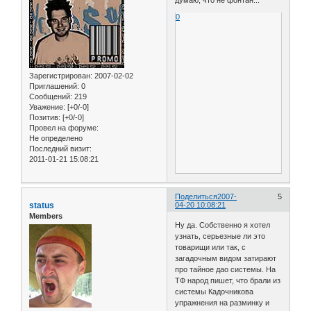
думаю, что не фонтан...
0
Зарегистрирован
: 2007-02-02
Приглашений:
0
Сообщений:
219
Уважение:
[+0/-0]
Позитив:
[+0/-0]
Провел на форуме:
Не определено
Последний визит:
2011-01-21 15:08:21
Поделиться
2007-
5
status
04-20 10:08:21
Members
Ну да. Собственно я хотел
узнать, серьезные ли это
товарищи или так, с
загадочным видом затирают
про тайное дао системы. На
ТФ народ пишет, что брали из
системы Кадочникова
упражнения на разминку и