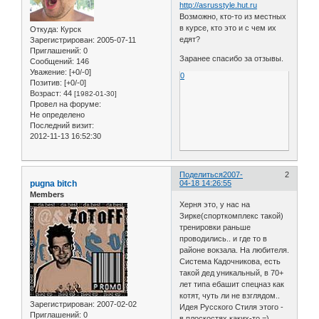
http://asrusstyle.hut.ru
Возможно, кто-то из местных
в курсе, кто это и с чем их
Откуда:
Курск
едят?
Зарегистрирован
: 2005-07-11
Приглашений:
0
Заранее спасибо за отзывы.
Сообщений:
146
Уважение:
[+0/-0]
0
Позитив:
[+0/-0]
Возраст:
44
[1982-01-30]
Провел на форуме:
Не определено
Последний визит:
2012-11-13 16:52:30
Поделиться
2007-
2
pugna bitch
04-18 14:26:55
Members
Херня это, у нас на
Зирке(спорткомплекс такой)
тренировки раньше
проводились.. и где то в
районе вокзала. На любителя.
Система Кадочникова, есть
такой дед уникальный, в 70+
лет типа ебашит спецназ как
котят, чуть ли не взглядом..
Зарегистрирован
: 2007-02-02
Идея Русского Стиля этого -
Приглашений:
0
в плоскостях каких-то =)