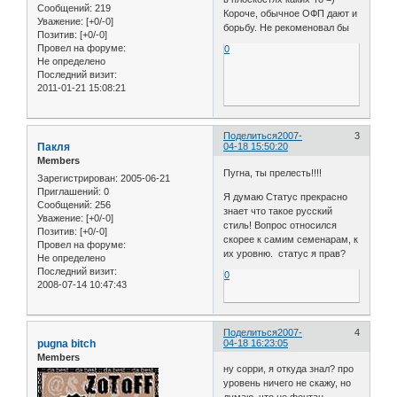
Сообщений:
219
Короче, обычное ОФП дают и
Уважение:
[+0/-0]
борьбу. Не рекоменовал бы
Позитив:
[+0/-0]
Провел на форуме:
0
Не определено
Последний визит:
2011-01-21 15:08:21
Поделиться
2007-
3
Пакля
04-18 15:50:20
Members
Пугна, ты прелесть!!!!
Зарегистрирован
: 2005-06-21
Приглашений:
0
Я думаю Статус прекрасно
Сообщений:
256
знает что такое русский
Уважение:
[+0/-0]
стиль! Вопрос относился
Позитив:
[+0/-0]
скорее к самим семенарам, к
Провел на форуме:
их уровню. статус я прав?
Не определено
Последний визит:
0
2008-07-14 10:47:43
Поделиться
2007-
4
pugna bitch
04-18 16:23:05
Members
ну сорри, я откуда знал? про
уровень ничего не скажу, но