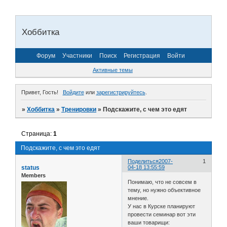
Хоббитка
Форум
Участники
Поиск
Регистрация
Войти
Активные темы
Привет, Гость!
Войдите
или
зарегистрируйтесь
.
»
Хоббитка
»
Тренировки
»
Подскажите, с чем это едят
Страница:
1
Подскажите, с чем это едят
Поделиться
2007-
1
status
04-18 13:55:59
Members
Понимаю, что не совсем в
тему, но нужно объективное
мнение.
У нас в Курске планируют
провести семинар вот эти
ваши товарищи: