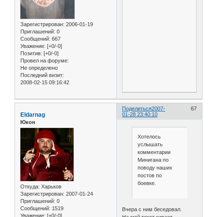
Зарегистрирован
: 2006-01-19
Приглашений:
0
Сообщений:
667
Уважение:
[+0/-0]
Позитив:
[+0/-0]
Провел на форуме:
Не определено
Последний визит:
2008-02-15 09:16:42
Поделиться
2007-
67
Eldarnag
01-28 23:40:10
Юкон
Хотелось
услышать
комментарии
Минигана по
поводу наших
постов по
боевке.
Откуда:
Харьков
Зарегистрирован
: 2007-01-24
Приглашений:
0
Сообщений:
1519
Вчера с ним беседовал.
Уважение:
[+0/-0]