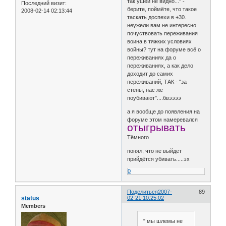
так ушей не видно..." -
Последний визит:
берите, поймёте, что такое
2008-02-14 02:13:44
таскать доспехи в +30.
неужели вам не интересно
почуствовать переживания
воина в тяжких условиях
войны? тут на форуме всё о
переживаниях да о
переживаниях, а как дело
доходит до самих
переживаний, ТАК - "за
стены, нас же
поубивают"....бвээээ
а я вообще до появления на
форуме этом намеревался
отыгрывать
Тёмного
понял, что не выйдет
прийдётся убивать.....эх
0
Поделиться
2007-
89
status
02-21 10:25:02
Members
" мы шлемы не