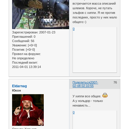
встречается масса описаний
шлемов. Короче, не путать
эльфов с хиппи. Я не против
последних, просто у них мало
общего:-)
0
Зарегистрирован
: 2007-01-23
Приглашений:
0
Сообщений:
56
Уважение:
[+0/-0]
Позитив:
[+0/-0]
Провел на форуме:
Не определено
Последний визит:
2011-04-01 13:39:14
Поделиться
2007-
76
Eldarnag
02-08 02:10:55
Юкон
У хиппи все общее.
А у нольдор - только
ненависть...
0
Откуда:
Харьков