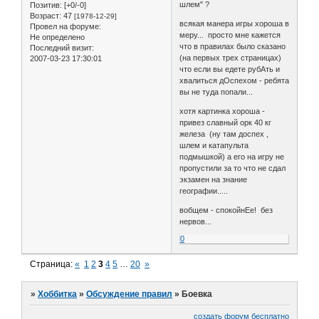
шлем" ?
Позитив:
[+0/-0]
Возраст:
47
[1978-12-29]
всякая манера игры хороша в
Провел на форуме:
меру... просто мне кажется
Не определено
что в правилах было сказано
Последний визит:
(на первых трех страницах)
2007-03-23 17:30:01
что если вы едете рубАть и
хвалиться дОспехом - ребята
вы не туда попали...
хотя картинка хороша -
привез славный орк 40 кг
железа (ну там доспех ,
шлем и катапульта
подмышкой) а его на игру не
пропустили за то что не сдал
экзамен на знание
географии.....
вобщем - спокойнЕе! без
нервов...
0
Страница:
«
1
2
3
4
5
…
20
»
»
Хоббитка
»
Обсуждение правил
»
Боевка
создать форум бесплатно