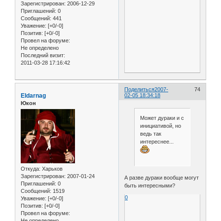
Зарегистрирован
: 2006-12-29
Приглашений:
0
Сообщений:
441
Уважение:
[+0/-0]
Позитив:
[+0/-0]
Провел на форуме:
Не определено
Последний визит:
2011-03-28 17:16:42
Поделиться
2007-
74
Eldarnag
02-05 18:34:18
Юкон
Может дураки и с
инициативой, но
ведь так
интереснее...
Откуда:
Харьков
Зарегистрирован
: 2007-01-24
А разве дураки вообще могут
Приглашений:
0
быть интересными?
Сообщений:
1519
0
Уважение:
[+0/-0]
Позитив:
[+0/-0]
Провел на форуме:
Не определено