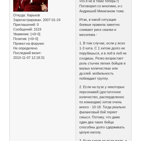
что я не в теме теперь?)
Поговорил со многими, и с
Андрюшей Миниганом тоже.
Откуда:
Харьков
Итак, в какой ситуации
Зарегистрирован
: 2007-01-24
Приглашений:
0
боевые правила заметно
Сообщений:
1519
снижают риск свалки и
Уважение:
[+0/-0]
месилова -
Позитив:
[+0/-0]
1. В том случае, если у всех
Провел на форуме:
Не определено
1-3 хита. С 1 хитом долго не
Последний визит:
порубишься, и в лоб в лоб не
2010-11-07 12:18:31
сходишь. Резко возрастает
роль стычек легких бойцов в
малых количествах или
дуэлей. мобильность
побеждает группу.
2. Если на пузе у некоторых
персонажей (достаточное
количество, расперделенно
по командам) хитов очень
много - 10-18. Тогда реально
фаланговый бой теряет
смысл. Потому, что даже
один два таких бойца
способны долго сдерживать
целую каголу.
3. Если хитов на пузе мало, а