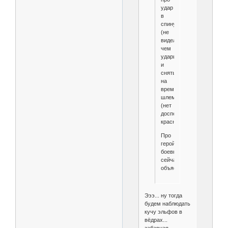
удар
в
спину
(не
видел
чем
ударили)
и
снятый
на
время
шлем
(нет
доспеха
красного).
Про
геройскую
боевку
сейчас
объясню.
Эээ... ну тогда
будем наблюдать
кучу эльфов в
вёдрах...