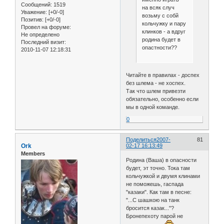
Сообщений:
1519
на всяк случ
Уважение:
[+0/-0]
возьму с собй
Позитив:
[+0/-0]
кольчужку и пару
Провел на форуме:
клинков - а вдруг
Не определено
родина будет в
Последний визит:
опастности??
2010-11-07 12:18:31
Читайте в правилах - доспех
без шлема - не хоспех.
Так что шлем привезти
обязательно, особенно если
мы в одной команде.
0
Поделиться
2007-
81
Ork
02-17 16:13:49
Members
Родина (Ваша) в опасности
будет, эт точно. Тока там
кольчужкой и двумя клинами
не поможешь, гаспада
"казаки". Как там в песне:
"...С шашкою на танк
бросится казак..."?
Бронепехоту парой не