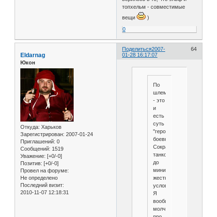
топхельм - совместимые
вещи
)
0
Поделиться
2007-
64
Eldarnag
01-28 16:17:07
Юкон
По
шлемам
- это
и
есть
суть
Откуда:
Харьков
"геройской"
Зарегистрирован
: 2007-01-24
боевки.
Приглашений:
0
Сократить
Сообщений:
1519
танков
Уважение:
[+0/-0]
до
Позитив:
[+0/-0]
минимума
Провел на форуме:
жесткими
Не определено
Последний визит:
условиями.
2010-11-07 12:18:31
Я
вообще
молчу
про