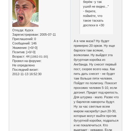
берём -у так
ушей не видно..."
- берите,
поймёте, что
такое таскать
доспехи в +30
Откуда:
Курск
Зарегистрирован
: 2005-07-11
Приглашений:
0
А в чем маза? Ну будет
Сообщений:
146
примерно 20 орков. Ну еще
Уважение:
[+0/-0]
барлоги там всякие,
Позитив:
[+0/-0]
волколаки. Ну выйдел эта
Возраст:
44
[1982-01-30]
бугуртная коробка из
Провел на форуме:
Ангбанда. Ну снесет первый
Не определено
пост, скорее всего наш. Как
Последний визит:
пить дать снесет - не будет
2012-11-13 16:52:30
там больше пяти человек.
Пойдет по полигону. Покосит
прохожих человек 5-10, если
догонит. Придет под крепость.
Для штурма - мало. Разве что
у барлогов навороты будут.
Ну за час светлые всем
миром наскребут рыл 20-30,
которые могут выйти против
бугуртной коробки, подраться
и не покалечиться. Кто
выиграет - неважно. Если