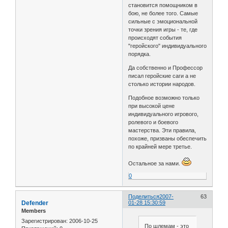
становится помощником в
бою, не более того. Самые
сильные с эмоциональной
точки зрения игры - те, где
происходят события
"геройского" индивидуального
порядка.
Да собственно и Профессор
писал геройские саги а не
столько истории народов.
Подобное возможно только
при высокой цене
индивидуального игрового,
ролевого и боевого
мастерства. Эти правила,
похоже, призваны обеспечить
по крайней мере третье.
Остальное за нами.
0
Поделиться
2007-
63
Defender
01-28 15:30:59
Members
Зарегистрирован
: 2006-10-25
По шлемам - это