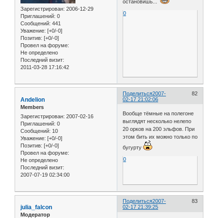
остановишь...
Зарегистрирован
: 2006-12-29
0
Приглашений:
0
Сообщений:
441
Уважение:
[+0/-0]
Позитив:
[+0/-0]
Провел на форуме:
Не определено
Последний визит:
2011-03-28 17:16:42
Поделиться
2007-
82
Andelion
02-17 21:02:06
Members
Вообще тёмные на полегоне
Зарегистрирован
: 2007-02-16
выглядят несколько нелепо
Приглашений:
0
20 орков на 200 эльфов. При
Сообщений:
10
этом бить их можно только по
Уважение:
[+0/-0]
Позитив:
[+0/-0]
бугурту
Провел на форуме:
0
Не определено
Последний визит:
2007-07-19 02:34:00
Поделиться
2007-
83
julia_falcon
02-17 21:39:25
Модератор