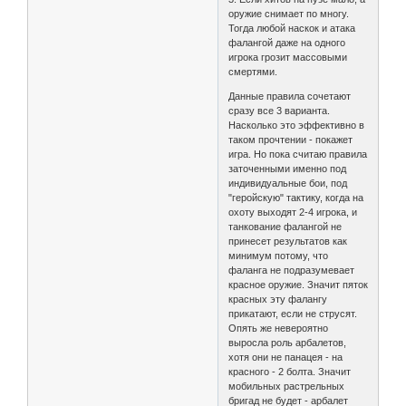
оружие снимает по многу.
Тогда любой наскок и атака
фалангой даже на одного
игрока грозит массовыми
смертями.
Данные правила сочетают
сразу все 3 варианта.
Насколько это эффективно в
таком прочтении - покажет
игра. Но пока считаю правила
заточенными именно под
индивидуальные бои, под
"геройскую" тактику, когда на
охоту выходят 2-4 игрока, и
танкование фалангой не
принесет результатов как
минимум потому, что
фаланга не подразумевает
красное оружие. Значит пяток
красных эту фалангу
прикатают, если не струсят.
Опять же невероятно
выросла роль арбалетов,
хотя они не панацея - на
красного - 2 болта. Значит
мобильных растрельных
бригад не будет - арбалет