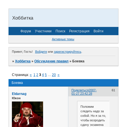
Хоббитка
Форум
Участники
Поиск
Регистрация
Войти
Активные темы
Привет, Гость!
Войдите
или
зарегистрируйтесь
.
»
Хоббитка
»
Обсуждение правил
»
Боевка
Страница:
«
1
2
3
4
5
…
20
»
Боевка
Поделиться
2007-
61
Eldarnag
01-27 23:42:28
Юкон
Положим
следить надо за
собой. Но я за то,
чтобы возродить
сдачу экзамена