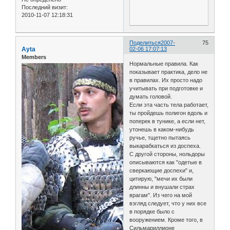
Последний визит:
2010-11-07 12:18:31
Поделиться
2007-
75
Ayta
02-06 17:07:13
Members
Нормальные правила. Как
показывает практика, дело не
в правилах. Их просто надо
учитывать при подготовке и
думать головой.
Если эта часть тела работает,
ты пройдешь полигон вдоль и
поперек в тунике, а если нет,
утонешь в каком-нибудь
ручье, тщетно пытаясь
выкарабкаться из доспеха.
С другой стороны, нольдоры
описываются как "одетые в
сверкающие доспехи" и,
цитирую, "мечи их были
длинны и внушали страх
врагам". Из чего на мой
взгляд следует, что у них все
в порядке было с
вооружением. Кроме того, в
Сильмариллионе