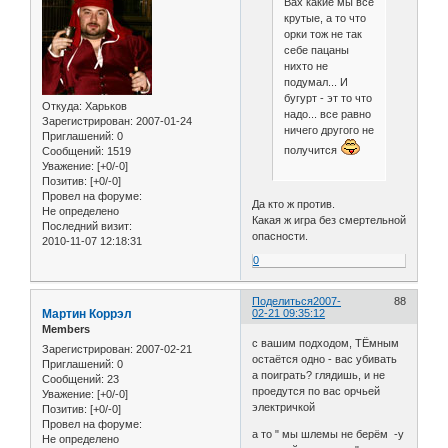
Вах какие мы все
крутые, а то что
орки тож не так
себе пацаны
нихто не
подумал... И
бугурт - эт то что
Откуда:
Харьков
надо... все равно
Зарегистрирован
: 2007-01-24
ничего другого не
Приглашений:
0
получится
Сообщений:
1519
Уважение:
[+0/-0]
Позитив:
[+0/-0]
Провел на форуме:
Да кто ж против.
Не определено
Какая ж игра без смертельной
Последний визит:
опасности.
2010-11-07 12:18:31
0
Поделиться
2007-
88
Мартин Коррэл
02-21 09:35:12
Members
с вашим подходом, ТЁмным
Зарегистрирован
: 2007-02-21
остаётся одно - вас убивать
Приглашений:
0
а поиграть? глядишь, и не
Сообщений:
23
проедутся по вас орчьей
Уважение:
[+0/-0]
электричкой
Позитив:
[+0/-0]
Провел на форуме:
а то " мы шлемы не берём -у
Не определено