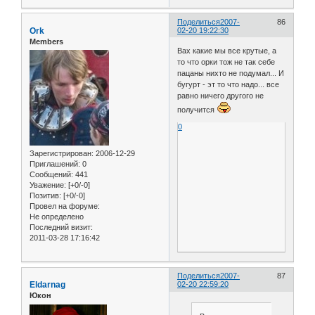
Поделиться
2007-
86
Ork
02-20 19:22:30
Members
Вах какие мы все крутые, а
то что орки тож не так себе
пацаны нихто не подумал... И
бугурт - эт то что надо... все
равно ничего другого не
получится
0
Зарегистрирован
: 2006-12-29
Приглашений:
0
Сообщений:
441
Уважение:
[+0/-0]
Позитив:
[+0/-0]
Провел на форуме:
Не определено
Последний визит:
2011-03-28 17:16:42
Поделиться
2007-
87
Eldarnag
02-20 22:59:20
Юкон