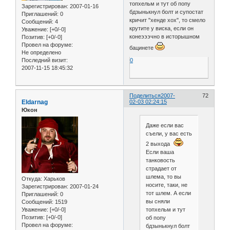
топхельм и тут об попу
Зарегистрирован
: 2007-01-16
бдзынькнул болт и супостат
Приглашений:
0
кричит "хенде хох", то смело
Сообщений:
4
крутите у виска, если он
Уважение:
[+0/-0]
конеэээчно в исторышном
Позитив:
[+0/-0]
Провел на форуме:
бацинете
Не определено
Последний визит:
0
2007-11-15 18:45:32
Поделиться
2007-
72
Eldarnag
02-03 02:24:15
Юкон
Даже если вас
съели, у вас есть
2 выхода
Если ваша
танковость
страдает от
шлема, то вы
Откуда:
Харьков
носите, таки, не
Зарегистрирован
: 2007-01-24
тот шлем. А если
Приглашений:
0
вы сняли
Сообщений:
1519
Уважение:
[+0/-0]
топхельм и тут
Позитив:
[+0/-0]
об попу
Провел на форуме:
бдзынькнул болт