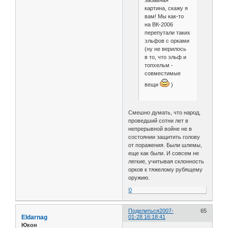
забавная
картина, скажу я
вам! Мы как-то
на ВК-2006
перепутали таких
эльфов с орками
(ну не верилось
в то, что эльф и
топхельм -
совместимые
вещи
)
Смешно думать, что народ,
проведший сотни лет в
непрерывной войне не в
состоянии защитить голову
от поражения. Были шлемы,
еще как были. И совсем не
легкие, учитывая склонность
орков к тяжелому рубящему
оружию.
0
Поделиться
2007-
65
Eldarnag
01-28 16:18:41
Юкон