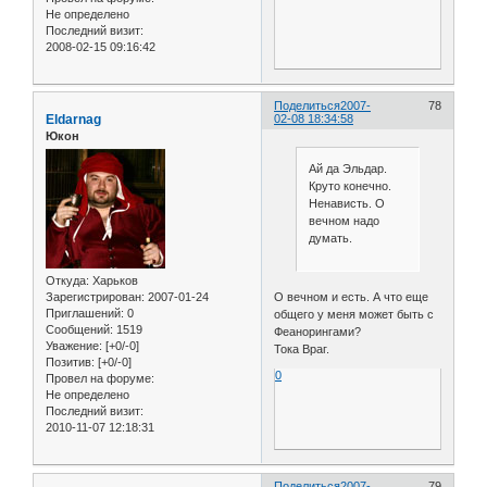
Не определено
Последний визит:
2008-02-15 09:16:42
Поделиться
2007-
78
Eldarnag
02-08 18:34:58
Юкон
Ай да Эльдар.
Круто конечно.
Ненависть. О
вечном надо
думать.
Откуда:
Харьков
О вечном и есть. А что еще
Зарегистрирован
: 2007-01-24
Приглашений:
0
общего у меня может быть с
Сообщений:
1519
Феанорингами?
Уважение:
[+0/-0]
Тока Враг.
Позитив:
[+0/-0]
0
Провел на форуме:
Не определено
Последний визит:
2010-11-07 12:18:31
Поделиться
2007-
79