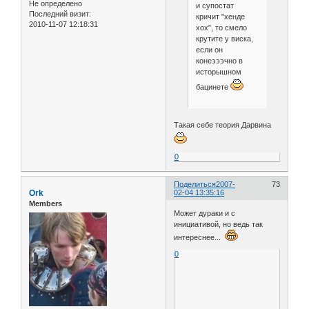
Не определено
и супостат
Последний визит:
кричит "хенде
2010-11-07 12:18:31
хох", то смело
крутите у виска,
если он
конеэээчно в
исторышном
бацинете
Такая себе теория Дарвина
0
Поделиться
2007-
73
Ork
02-04 13:35:16
Members
Может дураки и с
инициативой, но ведь так
интереснее...
0