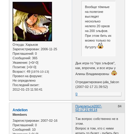
Вообще тёмные
на полегоне
выглядят
несколько
нелепо 20 орков
на 200 эльфов.
При этом бить их
можно только по
Откуда:
Харьков
бугурту
Зарегистрирован
: 2006-11-25
Приглашений:
0
Сообщений:
365
Уважение:
[+0/-0]
Дык игра-то "про эльфов",
Позитив:
[+0/-0]
как, впрочем, и все игры у
Возраст:
49
[1976-10-13]
Алины Владимировны
Провел на форуме:
Не определено
Отредактировано julia_falcon
Последний визит:
(2007-02-17 21:39:52)
2012-01-23 11:50:41
0
Поделиться
2007-
84
Andelion
02-17 21:44:14
Members
Так вопрос собственно не в
Зарегистрирован
: 2007-02-16
этом.
Приглашений:
0
Вопрос в том, кто с ними
Сообщений:
10
играть то будет - рубить без
Уважение:
[+0/-0]