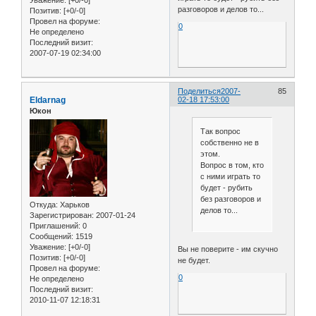
разговоров и делов то...
Позитив:
[+0/-0]
Провел на форуме:
0
Не определено
Последний визит:
2007-07-19 02:34:00
Поделиться
2007-
85
Eldarnag
02-18 17:53:00
Юкон
Так вопрос
собственно не в
этом.
Вопрос в том, кто
с ними играть то
будет - рубить
без разговоров и
Откуда:
Харьков
делов то...
Зарегистрирован
: 2007-01-24
Приглашений:
0
Сообщений:
1519
Уважение:
[+0/-0]
Вы не поверите - им скучно
Позитив:
[+0/-0]
не будет.
Провел на форуме:
0
Не определено
Последний визит:
2010-11-07 12:18:31