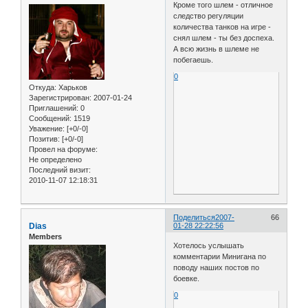
Кроме того шлем - отличное
следство регуляции
количества танков на игре -
снял шлем - ты без доспеха.
А всю жизнь в шлеме не
побегаешь.
0
Откуда:
Харьков
Зарегистрирован
: 2007-01-24
Приглашений:
0
Сообщений:
1519
Уважение:
[+0/-0]
Позитив:
[+0/-0]
Провел на форуме:
Не определено
Последний визит:
2010-11-07 12:18:31
Поделиться
2007-
66
Dias
01-28 22:22:56
Members
Хотелось услышать
комментарии Минигана по
поводу наших постов по
боевке.
0