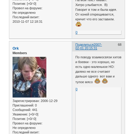
На мой текст кивает.
Позитив:
[+0/-0]
Хитро улыбается. B)
Провел на форуме:
Говорит в том и была идея.
Не определено
От коней открещивается,
Последний визит:
кричит что его заставили.
2010-11-07 12:18:31
0
Поделиться
2007-
68
Ork
02-01 20:15:31
Members
По поводу взаимосвязи хитов
и боевки - это хорошо, но
есть одно маленькое НО:
далеко не все считают
дальше одного вот вам и
тупое мясо
0
Зарегистрирован
: 2006-12-29
Приглашений:
0
Сообщений:
441
Уважение:
[+0/-0]
Позитив:
[+0/-0]
Провел на форуме:
Не определено
Последний визит: