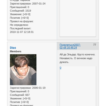
Зарегистрирован
: 2007-01-24
Приглашений:
0
Сообщений:
1519
Уважение:
[+0/-0]
Позитив:
[+0/-0]
Провел на форуме:
Не определено
Последний визит:
2010-11-07 12:18:31
Поделиться
2007-
77
Dias
02-08 16:48:24
Members
Ай да Эльдар. Круто конечно.
Ненависть. О вечном надо
думать.
0
Зарегистрирован
: 2006-01-19
Приглашений:
0
Сообщений:
667
Уважение:
[+0/-0]
Позитив:
[+0/-0]
Провел на форуме: