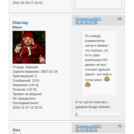
2011-03-28 17:16:42
Поделиться
2007-
69
Eldarnag
02-02 00:47:08
Юкон
По поводу
взаимосвязи
хитов и боевки -
это хорошо, но
есть одно
маленькое НО:
далеко не все
Откуда:
Харьков
считают дальше
Зарегистрирован
: 2007-01-24
одного вот вам и
Приглашений:
0
тупое мясо
Сообщений:
1519
Уважение:
[+0/-0]
Позитив:
[+0/-0]
Провел на форуме:
Не определено
А тут уж не спастись...
Последний визит:
дураков везде хватает.
2010-11-07 12:18:31
0
Поделиться
2007-
70
Dias
02-02 09:32:01