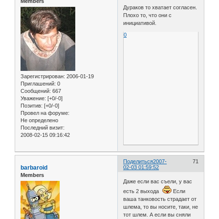
Members
Дураков то хватает согласен.
Плохо то, что они с
инициативой.
0
Зарегистрирован
: 2006-01-19
Приглашений:
0
Сообщений:
667
Уважение:
[+0/-0]
Позитив:
[+0/-0]
Провел на форуме:
Не определено
Последний визит:
2008-02-15 09:16:42
Поделиться
2007-
71
barbaroid
02-03 01:59:52
Members
Даже если вас съели, у вас
есть 2 выхода
Если
ваша танковость страдает от
шлема, то вы носите, таки, не
тот шлем. А если вы сняли