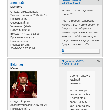
Зеленый
02-15 10:59:24
Members
можно я влезу с идейкой
Откуда:
симферополь
шлема??
Зарегистрирован
: 2007-02-12
Приглашений:
0
честно говоря - шлема не
Сообщений:
34
люблю и везти его с собой не
Уважение:
[+0/-0]
буду, и хоть собираюсь
Позитив:
[+0/-0]
именно играть - на всяк случ
Возраст:
47
[1978-12-29]
возьму с собй кольчужку и
Провел на форуме:
пару клинков - а вдруг родина
Не определено
будет в опастности??
Последний визит:
2007-03-23 17:30:01
0
Поделиться
2007-
80
Eldarnag
02-15 11:44:21
Юкон
можно я влезу с
идейкой
шлема??
честно говоря -
шлема не люблю
и везти его с
Откуда:
Харьков
собой не буду, и
Зарегистрирован
: 2007-01-24
хоть собираюсь
Приглашений:
0
именно играть -