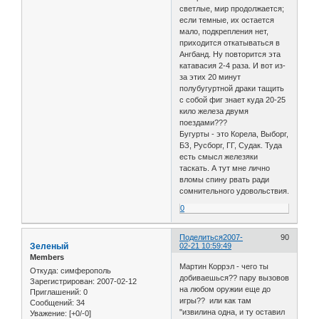
светлые, мир продолжается;
если темные, их остается
мало, подкрепления нет,
приходится откатываться в
Ангбанд. Ну повторится эта
катавасия 2-4 раза. И вот из-
за этих 20 минут
полубугуртной драки тащить
с собой фиг знает куда 20-25
кило железа двумя
поездами???
Бугурты - это Корела, Выборг,
БЗ, Русборг, ГГ, Судак. Туда
есть смысл железяки
таскать. А тут мне лично
вломы спину рвать ради
сомнительного удовольствия.
0
Поделиться
2007-
90
Зеленый
02-21 10:59:49
Members
Мартин Коррэл - чего ты
Откуда:
симферополь
добиваешься?? пару вызовов
Зарегистрирован
: 2007-02-12
на любом оружии еще до
Приглашений:
0
игры?? или как там
Сообщений:
34
"извилина одна, и ту оставил
Уважение:
[+0/-0]