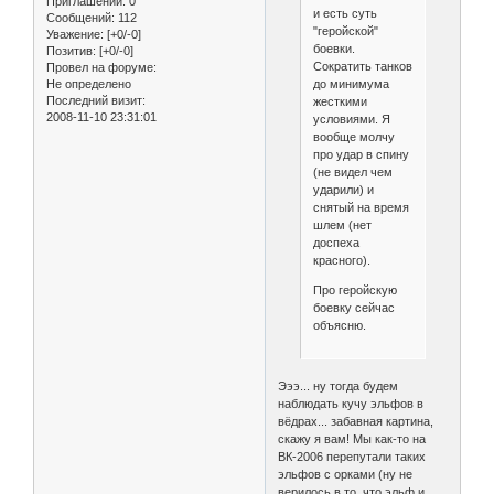
Приглашений:
0
и есть суть
Сообщений:
112
"геройской"
Уважение:
[+0/-0]
боевки.
Позитив:
[+0/-0]
Сократить танков
Провел на форуме:
Не определено
до минимума
Последний визит:
жесткими
2008-11-10 23:31:01
условиями. Я
вообще молчу
про удар в спину
(не видел чем
ударили) и
снятый на время
шлем (нет
доспеха
красного).
Про геройскую
боевку сейчас
объясню.
Эээ... ну тогда будем
наблюдать кучу эльфов в
вёдрах... забавная картина,
скажу я вам! Мы как-то на
ВК-2006 перепутали таких
эльфов с орками (ну не
верилось в то, что эльф и