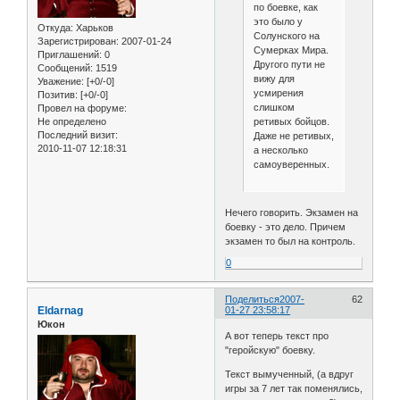
по боевке, как
это было у
Откуда:
Харьков
Солунского на
Зарегистрирован
: 2007-01-24
Сумерках Мира.
Приглашений:
0
Другого пути не
Сообщений:
1519
вижу для
Уважение:
[+0/-0]
усмирения
Позитив:
[+0/-0]
слишком
Провел на форуме:
ретивых бойцов.
Не определено
Последний визит:
Даже не ретивых,
2010-11-07 12:18:31
а несколько
самоуверенных.
Нечего говорить. Экзамен на
боевку - это дело. Причем
экзамен то был на контроль.
0
Поделиться
2007-
62
Eldarnag
01-27 23:58:17
Юкон
А вот теперь текст про
"геройскую" боевку.
Текст вымученный, (а вдруг
игры за 7 лет так поменялись,