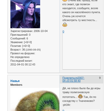
Очень вас прошу, если
кто знает, где полигон
находится, сообщите, возле
какого он населённого пункта.
Очень уж хочется
обсмотреть ту местность...
Зарегистрирован
: 2006-10-04
0
Приглашений:
0
Сообщений:
6
Уважение:
[+0/-0]
Позитив:
[+0/-0]
Возраст:
36
[1990-06-05]
Провел на форуме:
Не определено
Последний визит:
2011-04-01 00:12:43
Поделиться
2007-
9
Навья
04-23 01:58:40
Members
ДА, не плохо было бы до игры
траву полигоновскую
потоптать...
Так, ён по
соседству с Ткаченково?
:ph34r:
0