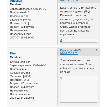
Andelion
02-17 21:24:00
Members
Кстати, если это тот полигон,
Зарегистрирован
: 2007-02-16
о котором я думаю (Под
Приглашений:
0
Полтавой, холмистая
Сообщений:
10
местность, рядом река) То
Уважение:
[+0/-0]
полегон очень хороший.
Позитив:
[+0/-0]
Очень удобно сториться,
Провел на форуме:
Не определено
прятаться. Есть поляны
Последний визит:
порубиться
2007-07-19 02:34:00
0
Поделиться
2007-
6
Юля
02-18 03:22:32
Members
Я так поняла, что это не
Откуда:
Харьков
совсем тот полигон. Тоже
Зарегистрирован
: 2007-01-20
поблизости, но там ещё игр
Приглашений:
0
не было.
Сообщений:
362
Уважение:
[+0/-0]
0
Позитив:
[+0/-0]
Возраст:
43
[1983-03-23]
Провел на форуме:
Не определено
Последний визит:
2008-02-24 21:29:55