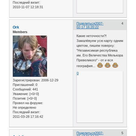
Последний визит:
2010-11-07 12:18:31
Поделиться
2007-
4
Ork
02-17 16:20:22
Members
Какие неточности?!
Замалёвуем усю карту одним
цветом, пишем поверху:
"Независимая республика
им. Его Величества Мелькора
Превеликого" - от и вся
география...
0
Зарегистрирован
: 2006-12-29
Приглашений:
0
Сообщений:
441
Уважение:
[+0/-0]
Позитив:
[+0/-0]
Провел на форуме:
Не определено
Последний визит:
2011-03-28 17:16:42
Поделиться
2007-
5