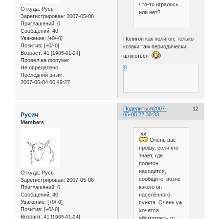
что-то игралось
Откуда:
Русь
или нет?
Зарегистрирован
: 2007-05-08
Приглашений:
0
Сообщений:
40
Уважение:
[+0/-0]
Полигон как полигон, только
Позитив:
[+0/-0]
козаки там периодически
Возраст:
41
[1985-01-24]
шляються
Провел на форуме:
0
Не определено
Последний визит:
2007-06-04 00:49:27
Поделиться
2007-
12
Русич
05-08 22:30:33
Members
Очень вас
прошу, если кто
знает, где
полигон
находится,
Откуда:
Русь
сообщите, возле
Зарегистрирован
: 2007-05-08
какого он
Приглашений:
0
населённого
Сообщений:
40
Уважение:
[+0/-0]
пункта. Очень уж
Позитив:
[+0/-0]
хочется
Возраст:
41
[1985-01-24]
обсмотреть ту