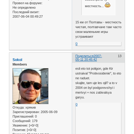
Провел на форуме:
местность...
Не определено
Последний визит:
2007-06-04 00:49:27
15 км от Полтавы - местность
чистая, полтавчане там часто
свои маленькие игры
устраивают
0
Поделиться
2007-
13
Sokol
05-11 20:45:42
Members
esli eto tot poligon, gde Kir
ustraival "Protivosidenie", to eto
ne raduet.
skajite, tam uje les ojil? a to v
2004 on byl podgorevshyi i
mertvyi + nos zabivalsya
garyu.
0
Откуда:
хрякив
Зарегистрирован
: 2005-06-09
Приглашений:
0
Сообщений:
179
Уважение:
[+0/-0]
Позитив:
[+0/-0]