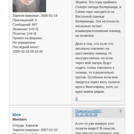
Shadow. Это горы крайнего
Северо-запада Белирианда, а
Синие горы находятся на
Зарегистрирован
: 2006-01-19
Восточной границе
Приглашений:
0
Белерианда. Эта неточность
Сообщений:
667
несколько путает
Уважение:
[+0/-0]
взаиморасположение команд
Позитив:
[+0/-0]
на полигоне.
Провел на форуме:
Не определено
Дело в том, что если это
Последний визит:
несильно повлияет на
2008-02-15 09:16:42
расстановку команд, то
несущественно, но если
через мой лагерь будут
ходить толпы торговать к
гномам, то я решительно
против. Особенно если мне
придется через весь полигон
идти к Финголфину, хотя, по
идее живем рядом.
0
Поделиться
2007-
2
Юля
01-21 00:41:28
Members
А кто-то уже вживую этот
Откуда:
Харьков
полигон видел? В смысле,
Зарегистрирован
: 2007-01-20
там уже что-то игралось или