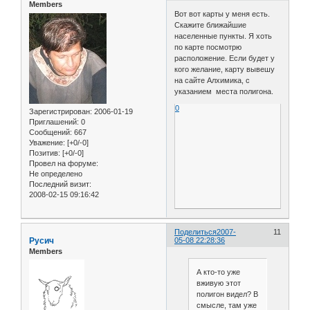
Members
Вот вот карты у меня есть.
Скажите ближайшие
населенные пункты. Я хоть
по карте посмотрю
расположение. Если будет у
кого желание, карту вывешу
на сайте Алхимика, с
указанием места полигона.
0
Зарегистрирован
: 2006-01-19
Приглашений:
0
Сообщений:
667
Уважение:
[+0/-0]
Позитив:
[+0/-0]
Провел на форуме:
Не определено
Последний визит:
2008-02-15 09:16:42
Поделиться
2007-
11
Русич
05-08 22:28:36
Members
А кто-то уже
вживую этот
полигон видел? В
смысле, там уже