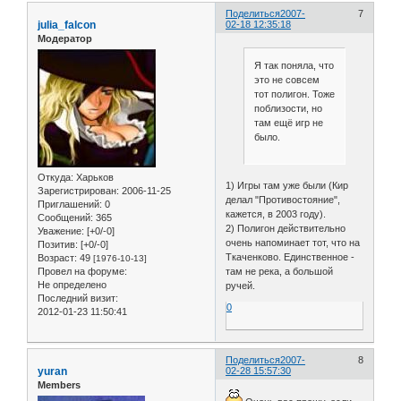
Поделиться
2007-
7
julia_falcon
02-18 12:35:18
Модератор
Я так поняла, что
это не совсем
тот полигон. Тоже
поблизости, но
там ещё игр не
было.
Откуда:
Харьков
1) Игры там уже были (Кир
Зарегистрирован
: 2006-11-25
делал "Противостояние",
Приглашений:
0
кажется, в 2003 году).
Сообщений:
365
2) Полигон действительно
Уважение:
[+0/-0]
очень напоминает тот, что на
Позитив:
[+0/-0]
Ткаченково. Единственное -
Возраст:
49
[1976-10-13]
там не река, а большой
Провел на форуме:
Не определено
ручей.
Последний визит:
0
2012-01-23 11:50:41
Поделиться
2007-
8
yuran
02-28 15:57:30
Members