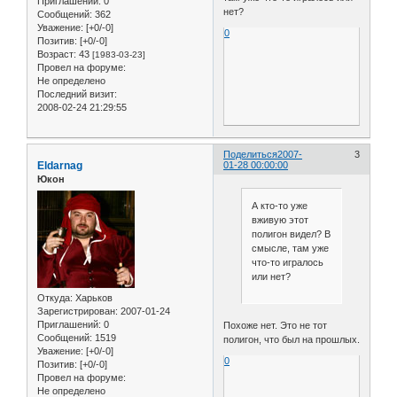
Приглашений:
0
нет?
Сообщений:
362
Уважение:
[+0/-0]
0
Позитив:
[+0/-0]
Возраст:
43
[1983-03-23]
Провел на форуме:
Не определено
Последний визит:
2008-02-24 21:29:55
Поделиться
2007-
3
Eldarnag
01-28 00:00:00
Юкон
А кто-то уже
вживую этот
полигон видел? В
смысле, там уже
что-то игралось
или нет?
Откуда:
Харьков
Зарегистрирован
: 2007-01-24
Приглашений:
0
Похоже нет. Это не тот
Сообщений:
1519
полигон, что был на прошлых.
Уважение:
[+0/-0]
0
Позитив:
[+0/-0]
Провел на форуме:
Не определено