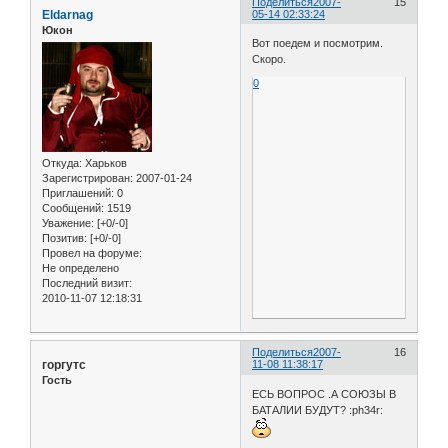
Поделиться
2007-
15
Eldarnag
05-14 02:33:24
Юкон
Вот поедем и посмотрим.
Скоро.
0
Откуда:
Харьков
Зарегистрирован
: 2007-01-24
Приглашений:
0
Сообщений:
1519
Уважение:
[+0/-0]
Позитив:
[+0/-0]
Провел на форуме:
Не определено
Последний визит:
2010-11-07 12:18:31
Поделиться
2007-
16
горгутс
11-08 11:38:17
Гость
ЕСЬ ВОПРОС .А СОЮЗЫ В
БАТАЛИИ БУДУТ? :ph34r: