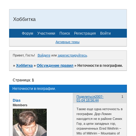
Хоббитка
Форум
Участники
Поиск
Регистрация
Войти
Активные темы
Привет, Гость!
Войдите
или
зарегистрируйтесь
.
»
Хоббитка
»
Обсуждение правил
»
Неточности в географии.
Страница:
1
Неточности в географии.
Поделиться
2007-
1
Dias
01-04 18:56:44
Members
Также еще одна неточность в
географии. Дор-Ломин
находится не в районе Синих
Гор, а цепи западных гор,
ограниченных Ered Wethrin –
Mts of Mithrim – Mountains of