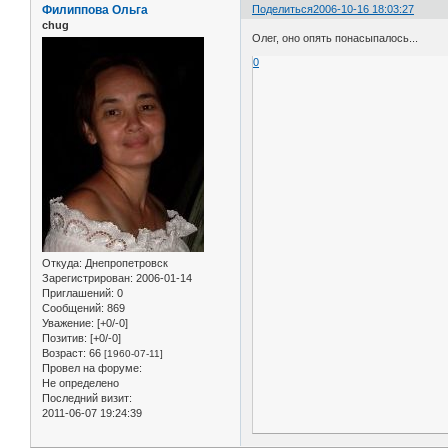
Филиппова Ольга
Поделиться
2006-10-16 18:03:27
chug
Олег, оно опять понасыпалось...
0
Откуда:
Днепропетровск
Зарегистрирован
: 2006-01-14
Приглашений:
0
Сообщений:
869
Уважение:
[+0/-0]
Позитив:
[+0/-0]
Возраст:
66
[1960-07-11]
Провел на форуме:
Не определено
Последний визит:
2011-06-07 19:24:39