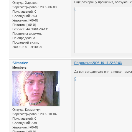
Еще раз прошу прощения, обязуюсь сл
Откуда:
Харьков
Зарегистрирован
: 2005-06-09
0
Приглашений:
0
Сообщений:
353
Уважение:
[+0/-0]
Позитив:
[+0/-0]
Возраст:
44
[1981-09-22]
Провел на форуме:
Не определено
Последний визит:
2009-02-01 01:40:29
Silmarien
Поделиться
2006-10-11 22:32:03
Members
Да вот сегодня уже опять новая темка 
0
Откуда:
Кременчуг
Зарегистрирован
: 2005-10-04
Приглашений:
0
Сообщений:
339
Уважение:
[+0/-0]
Позитив:
[+0/-0]