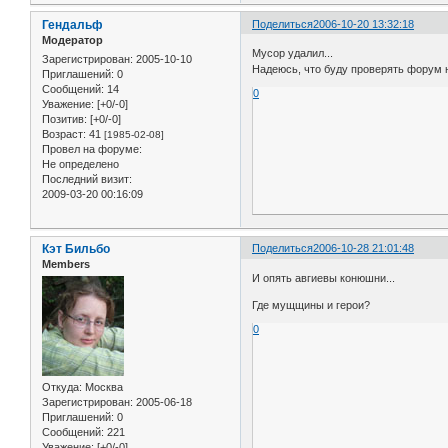
Гендальф
Поделиться
2006-10-20 13:32:18
Модератор
Мусор удалил...
Зарегистрирован
: 2005-10-10
Надеюсь, что буду проверять форум н
Приглашений:
0
Сообщений:
14
0
Уважение:
[+0/-0]
Позитив:
[+0/-0]
Возраст:
41
[1985-02-08]
Провел на форуме:
Не определено
Последний визит:
2009-03-20 00:16:09
Кэт Бильбо
Поделиться
2006-10-28 21:01:48
Members
И опять авгиевы конюшни...
Где мущщины и герои?
0
Откуда:
Москва
Зарегистрирован
: 2005-06-18
Приглашений:
0
Сообщений:
221
Уважение:
[+0/-0]