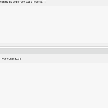
едить не реже трех раз в неделю. )))
"wamcqqznffczftj"