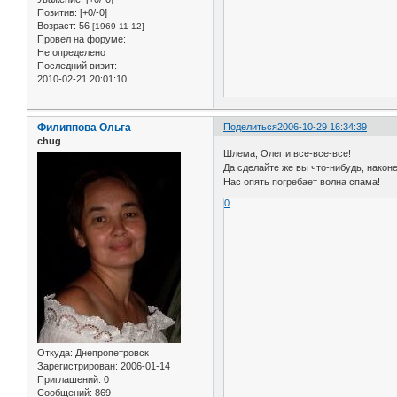
Позитив:
[+0/-0]
Возраст:
56
[1969-11-12]
Провел на форуме:
Не определено
Последний визит:
2010-02-21 20:01:10
Филиппова Ольга
Поделиться
2006-10-29 16:34:39
chug
Шлема, Олег и все-все-все!
Да сделайте же вы что-нибудь, наконе
Нас опять погребает волна спама!
0
Откуда:
Днепропетровск
Зарегистрирован
: 2006-01-14
Приглашений:
0
Сообщений:
869