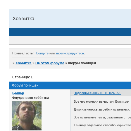
Хоббитка
Привет, Гость!
Войдите
или
зарегистрируйтесь
.
»
Хоббитка
»
Об этом форуме
»
Форум почищен
Страница:
1
Форум почищен
Башар
Поделиться
2006-10-11 16:45:51
Флудер всея хоббитки
Все что можно я вычистил. Если где-т
Дико извиняюсь за себя и остальных, 
Все остальные темы, связанные с тр
Танчику отдельное спасибо, единстве