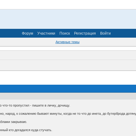
Форум
Участники
Поиск
Регистрация
Войти
Активные темы
о что-то пропустил - пишите в личку, дочищу.
но, народ, к сожалению бывают минуты, когда не то что до инета, до бутерброда дотян
аблами закрываю.
нный кто догадался куда стучать.