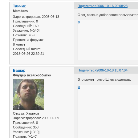
Танчик
Поделиться
2006-10-16 20:08:23
Members
Олег, включи добавление пользовате
Зарегистрирован
: 2005-06-13
Приглашений:
0
0
Сообщений:
169
Уважение:
[+0/-0]
Позитив:
[+0/-0]
Провел на форуме:
8 минут
Последний визит:
2018-06-26 22:39:21
Башар
Поделиться
2006-10-18 15:07:04
Флудер всея хоббитки
Это может токмо Шлема сделать.
0
Откуда:
Харьков
Зарегистрирован
: 2005-06-09
Приглашений:
0
Сообщений:
353
Уважение:
[+0/-0]
Позитив:
[+0/-0]