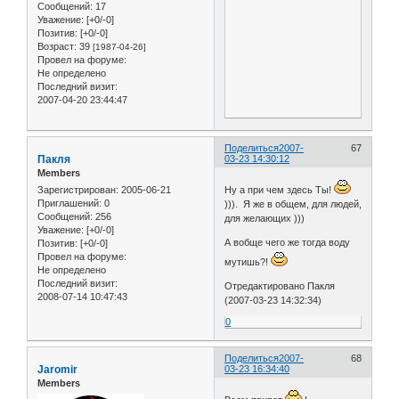
Сообщений:
17
Уважение:
[+0/-0]
Позитив:
[+0/-0]
Возраст:
39
[1987-04-26]
Провел на форуме:
Не определено
Последний визит:
2007-04-20 23:44:47
Поделиться
2007-
67
Пакля
03-23 14:30:12
Members
Зарегистрирован
: 2005-06-21
Ну а при чем здесь Ты!
Приглашений:
0
))). Я же в общем, для людей,
Сообщений:
256
для желающих )))
Уважение:
[+0/-0]
А вобще чего же тогда воду
Позитив:
[+0/-0]
Провел на форуме:
мутишь?!
Не определено
Последний визит:
Отредактировано Пакля
2008-07-14 10:47:43
(2007-03-23 14:32:34)
0
Поделиться
2007-
68
Jaromir
03-23 16:34:40
Members