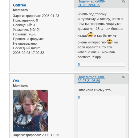
Поделиться
2008-
75
Gotfree
01-25 19:44:25
Members
Очень рад твоему
Зарегистрирован
: 2008-01-23
интузиазму и запалу, но то о
Приглашений:
0
чем ты говоришь люди уже
Сообщений:
3
делали лет 15, а то и больше
Уважение:
[+0/-0]
Позитив:
[+0/-0]
назад
и как бы ну не
Провел на форуме:
очень интерестно
, но
Не определено
если нравится, то это
Последний визит:
классно очень. мой вам
2008-02-03 17:02:32
респект :clapp:
0
Поделиться
2008-
76
Ork
02-07 21:03:59
Members
Ниасилил к чему это....
0
Зарегистрирован
: 2006-12-29