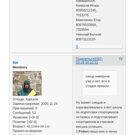
обращаться:
Конюхов Игорь
80958212245,
7012275.
Моисеенко Егор
80979533669,
7329594.
Николай Бычков
80971113133
0
Поделиться
2007-
72
fox
03-26 00:10:51
Members
секци наверное
уже и нет, все в
упадок пришло.
Откуда:
Харьков
Ну может секцыи и
Зарегистрирован
: 2005-11-24
поразваливались а вот школа
Приглашений:
0
по подготовки спортцменов
Сообщений:
52
осталась и подготавливает
Уважение:
[+0/-0]
спортцменов и стрелков
Позитив:
[+0/-0]
Возраст:
41
весьма успешно.
[1984-08-14]
Провел на форуме:
2
Fobos
пиши мне в личку