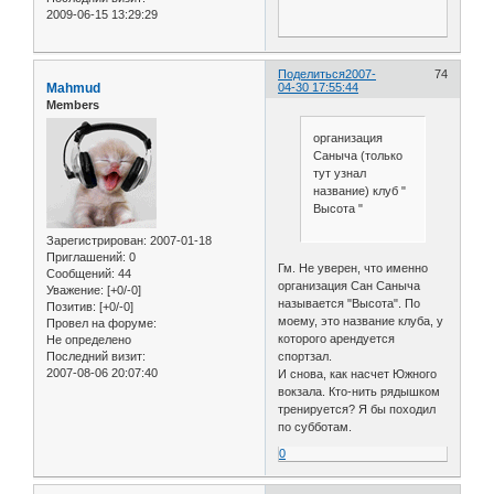
2009-06-15 13:29:29
Поделиться
2007-
74
Mahmud
04-30 17:55:44
Members
организация
Саныча (только
тут узнал
название) клуб "
Высота "
Зарегистрирован
: 2007-01-18
Приглашений:
0
Гм. Не уверен, что именно
Сообщений:
44
организация Сан Саныча
Уважение:
[+0/-0]
называется "Высота". По
Позитив:
[+0/-0]
моему, это название клуба, у
Провел на форуме:
которого арендуется
Не определено
спортзал.
Последний визит:
2007-08-06 20:07:40
И снова, как насчет Южного
вокзала. Кто-нить рядышком
тренируется? Я бы походил
по субботам.
0