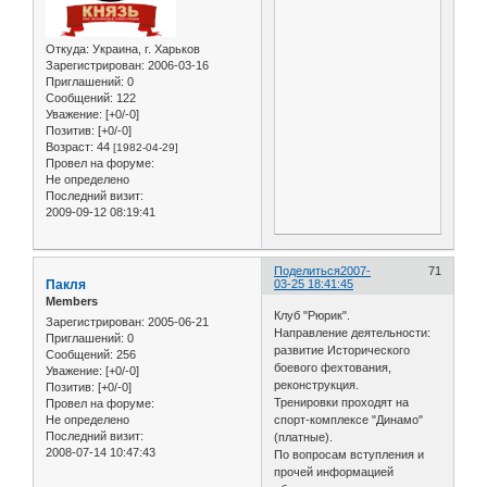
Откуда:
Украина, г. Харьков
Зарегистрирован
: 2006-03-16
Приглашений:
0
Сообщений:
122
Уважение:
[+0/-0]
Позитив:
[+0/-0]
Возраст:
44
[1982-04-29]
Провел на форуме:
Не определено
Последний визит:
2009-09-12 08:19:41
Поделиться
2007-
71
Пакля
03-25 18:41:45
Members
Клуб "Рюрик".
Зарегистрирован
: 2005-06-21
Направление деятельности:
Приглашений:
0
развитие Исторического
Сообщений:
256
боевого фехтования,
Уважение:
[+0/-0]
реконструкция.
Позитив:
[+0/-0]
Тренировки проходят на
Провел на форуме:
Не определено
спорт-комплексе "Динамо"
Последний визит:
(платные).
2008-07-14 10:47:43
По вопросам вступления и
прочей информацией