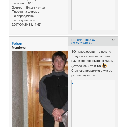
Позитив:
[+0/-0]
Возраст:
39
[1987-04-26]
Провел на форуме:
Не определено
Последний визит:
2007-04-20 23:44:47
Поделиться
2007-
62
Fobos
03-22 20:48:47
Members
ЭЭ народ сорри что не в ту
тему но кто или где можно
научитсо обращатсо с луком
( стрельба и тп и тд)
С детсва нравились луки вот
решил научитсо
0