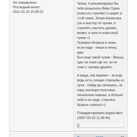
Не определено
Чувак, я рекомендовал бы
Последний визит:
тебе разыскать Вову Орма
2011-01-21 15:08:21
(классно стреляет и шарит в
этой теме), Игоря Конюхова
(он и мастер по лукам, и
стрелять научить думаю,
может, и просто классный
чувак =)
Телефон Игорька я знаю,
если надо - пиши в личку,
дам.
Был еще такой чувак - Векша,
щас не знаю где он, но он
тоже с луками дружил..
А ваще, как вариант - всегда
ведь есть секция стрельбы из
лука - пойди да запишись, за
пару месяцев получишь
начальные навыки, а больше
тебе и не надо, стрелять
будешь хорошо =)
Отредактировано pugna bitch
(2007-03-23 11:38:40)
0