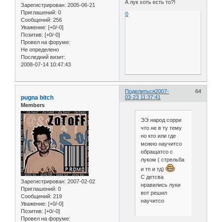
А лук хоть есть то?!
Зарегистрирован
: 2005-06-21
Приглашений:
0
0
Сообщений:
256
Уважение:
[+0/-0]
Позитив:
[+0/-0]
Провел на форуме:
Не определено
Последний визит:
2008-07-14 10:47:43
Поделиться
2007-
64
pugna bitch
03-23 11:37:41
Members
ЭЭ народ сорри
что не в ту тему
но кто или где
можно научитсо
обращатсо с
луком ( стрельба
и тп и тд)
С детсва
Зарегистрирован
: 2007-02-02
нравились луки
Приглашений:
0
вот решил
Сообщений:
219
научитсо
Уважение:
[+0/-0]
Позитив:
[+0/-0]
Провел на форуме: