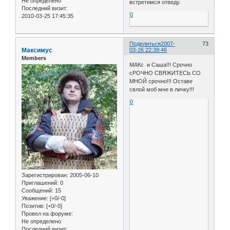
Не определено
встретимся отведу.
Последний визит:
0
2010-03-25 17:45:35
Поделиться
2007-
73
Максимус
03-26 22:39:46
Members
МАКс и Саша!!! Срочно
сРОЧНО СВЯЖИТЕСЬ СО
МНОЙ срочно!!! Оставе
свлой моб мне в личку!!!
0
Зарегистрирован
: 2005-06-10
Приглашений:
0
Сообщений:
15
Уважение:
[+0/-0]
Позитив:
[+0/-0]
Провел на форуме:
Не определено
Последний визит: