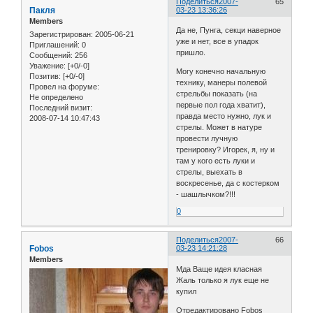
Поделиться
2007-
65
Пакля
03-23 13:36:26
Members
Да не, Пунга, секци наверное
Зарегистрирован
: 2005-06-21
уже и нет, все в упадок
Приглашений:
0
пришло.
Сообщений:
256
Уважение:
[+0/-0]
Могу конечно начальную
Позитив:
[+0/-0]
технику, манеры полевой
Провел на форуме:
стрельбы показать (на
Не определено
первые пол года хватит),
Последний визит:
правда место нужно, лук и
2008-07-14 10:47:43
стрелы. Может в натуре
провести лучную
тренировку? Игорек, я, ну и
там у кого есть луки и
стрелы, выехать в
воскресенье, да с костерком
- шашлычком?!!!
0
Поделиться
2007-
66
Fobos
03-23 14:21:28
Members
Мда Ваще идея класная
Жаль только я лук еще не
купил
Отредактировано Fobos