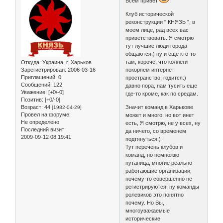
Всем привет
!
Клуб исторической
реконструкции " КНЯЗЬ ", в
моем лице, рад всех вас
приветствовать. Я смотрю
тут лучшие люди города
общаются:) ну и еще кто-то
там, короче, что коллеги
Откуда:
Украина, г. Харьков
Зарегистрирован
: 2006-03-16
покоряем интернет
Приглашений:
0
пространство, годится:)
Сообщений:
122
давно пора, нам тусить еще
Уважение:
[+0/-0]
где-то кроме, как по средам.
Позитив:
[+0/-0]
Возраст:
44
Значит команд в Харькове
[1982-04-29]
Провел на форуме:
может и много, но вот инет
Не определено
есть, Я смотрю, не у всех, ну
Последний визит:
да ничего, со временем
2009-09-12 08:19:41
подтянуться:) !
Тут перечень клубов и
команд, но немножко
путаница, многие реально
работающие организации,
почему-то совершенно не
регистрируются, ну команды
ролевиков это понятно
почему. Но Вы,
многоуважаемые
исторические