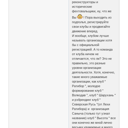
реконструкторы и
исторические
фехтовальщики, ну, что же
Вы
! Пора выходить из
подполья, регистрируйте
свои клубы и продвигайте
движение вперед.
И вообще, клубом лучше
называть организации хотя
бы с официальной
регистрацией. А то команда
от клуба ничем не
отличается, что ли? Это не
правильно, это разные
уровни организации
деятельности. Хотя, конечно,
такие много уважаемые
организации, как клуб "
Ратибор ", молодое
формирование клуб "
Волкодав ", клуб " Шарухань "
и рэбрендинг клуб "
Северская Русь "(от Лехи
Ратибора) и организация
Саныча (только тут узнал
название) клуб " Высота " все
они конечно же мной лично
весьма уважаемые и много