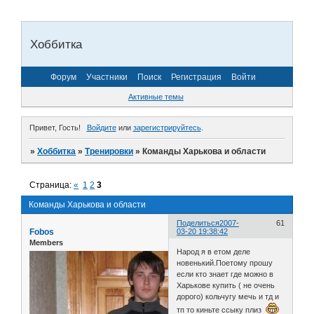
Хоббитка
Форум
Участники
Поиск
Регистрация
Войти
Активные темы
Привет, Гость!
Войдите
или
зарегистрируйтесь
.
»
Хоббитка
»
Тренировки
»
Команды Харькова и области
Страница:
«
1
2
3
Команды Харькова и области
Поделиться
2007-
61
Fobos
03-20 19:38:42
Members
Народ я в етом деле
новенький.Поетому прошу
если кто знает где можно в
Харькове купить ( не очень
дорого) кольчугу мечь и тд и
тп то киньте ссыку плиз