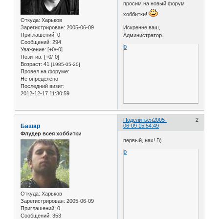
просим на новый форум
хоббитки!
Откуда:
Харьков
Зарегистрирован
: 2005-06-09
Искренне ваш,
Приглашений:
0
Администратор.
Сообщений:
294
0
Уважение:
[+0/-0]
Позитив:
[+0/-0]
Возраст:
41
[1985-05-20]
Провел на форуме:
Не определено
Последний визит:
2012-12-17 11:30:59
Поделиться
2005-
2
Башар
06-09 15:54:49
Флудер всея хоббитки
первый, нах! B)
0
Откуда:
Харьков
Зарегистрирован
: 2005-06-09
Приглашений:
0
Сообщений:
353