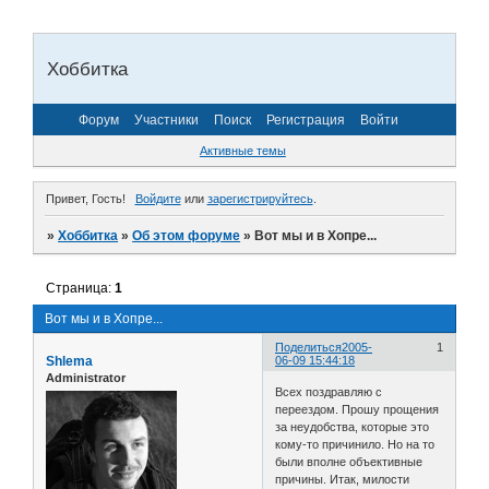
Хоббитка
Форум
Участники
Поиск
Регистрация
Войти
Активные темы
Привет, Гость!
Войдите
или
зарегистрируйтесь
.
»
Хоббитка
»
Об этом форуме
»
Вот мы и в Хопре...
Страница:
1
Вот мы и в Хопре...
Поделиться
2005-
1
Shlema
06-09 15:44:18
Administrator
Всех поздравляю с
переездом. Прошу прощения
за неудобства, которые это
кому-то причинило. Но на то
были вполне объективные
причины. Итак, милости