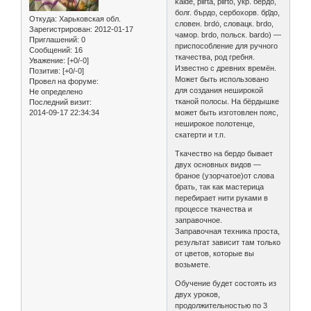
kaide, piirta, piirto, укр. бердо,
болг. бърдо, сербохорв. бр̏до,
Откуда:
Харьковская обл.
словен. brdȯ, словацк. brdo,
Зарегистрирован
: 2012-01-17
чамор. brdo, польск. bardo) —
Приглашений:
0
приспособление для ручного
Сообщений:
16
ткачества, род гребня.
Уважение:
[+0/-0]
Известно с древних времён.
Позитив:
[+0/-0]
Может быть использовано
Провел на форуме:
для создания неширокой
Не определено
тканой полосы. На бёрдышке
Последний визит:
2014-09-17 22:34:34
может быть изготовлен пояс,
неширокое полотенце,
скатерти и т.п.
Ткачество на бердо бывает
двух основных видов —
браное (узорчатое)от слова
брать, так как мастерица
перебирает нити руками в
процессе ткачества и
заправочное.
Заправочная техника проста,
результат зависит там только
от цветов, которые вы
возьмете.
Обучение будет состоять из
двух уроков,
продолжительностью по 3