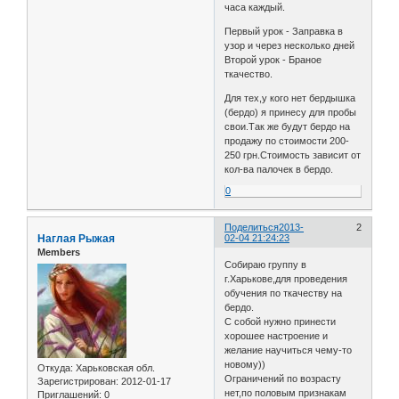
часа каждый.
Первый урок - Заправка в
узор и через несколько дней
Второй урок - Браное
ткачество.
Для тех,у кого нет бердышка
(бердо) я принесу для пробы
свои.Так же будут бердо на
продажу по стоимости 200-
250 грн.Стоимость зависит от
кол-ва палочек в бердо.
0
Поделиться
2013-
2
Наглая Рыжая
02-04 21:24:23
Members
Собираю группу в
г.Харькове,для проведения
обучения по ткачеству на
бердо.
С собой нужно принести
хорошее настроение и
желание научиться чему-то
новому))
Откуда:
Харьковская обл.
Ограничений по возрасту
Зарегистрирован
: 2012-01-17
нет,по половым признакам
Приглашений:
0