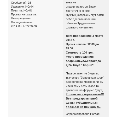
тоже не
Сообщений:
16
Уважение:
[+0/-0]
ограничиваемся.Знаю
Позитив:
[+0/-0]
достаточно много
Провел на форуме:
мужчин,которые могут сами
Не определено
себе сделать пояс или
Последний визит:
обмотки.Трудного или
2014-09-17 22:34:34
сложного ничего нет.
Дата проведения: 3 марта
2013 г.
Время начала: 12.00 до
15.00
Стоимость 100 грн.
Место проведения:
г.Харьков.ул.Скорохода
д.24. Клуб " Корни".
Первое занятие будет по
ткачеству "Заправка в узор".
Все вопросы можно в личку
или в тему.Хоть какое то
движение на форуме будет)
Кол-во мест ограничено!!!
Без предварительной
заявки (убедительная
просьба) не приходить.
Отредактировано Наглая