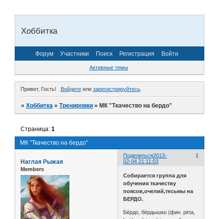
Хоббитка
Форум
Участники
Поиск
Регистрация
Войти
Активные темы
Привет, Гость!
Войдите
или
зарегистрируйтесь
.
»
Хоббитка
»
Тренировки
»
МК "Ткачество на бердо"
Страница:
1
МК "Ткачество на бердо"
Поделиться
2013-
1
Наглая Рыжая
02-04 21:11:03
Members
Собирается группа для
обучения ткачеству
поясов,очелий,тесьмы на
БЕРДО.
Бёрдо, бёрдышко (фин. pirta,