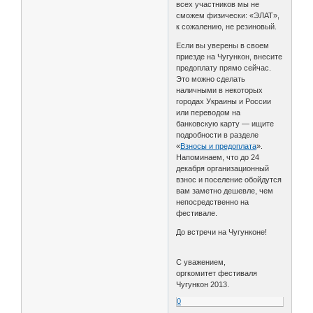
всех участников мы не
сможем физически: «ЭЛАТ»,
к сожалению, не резиновый.
Если вы уверены в своем
приезде на Чугункон, внесите
предоплату прямо сейчас.
Это можно сделать
наличными в некоторых
городах Украины и России
или переводом на
банковскую карту — ищите
подробности в разделе
«
Взносы и предоплата
».
Напоминаем, что до 24
декабря организационный
взнос и поселение обойдутся
вам заметно дешевле, чем
непосредственно на
фестивале.
До встречи на Чугунконе!
С уважением,
оргкомитет фестиваля
Чугункон 2013.
0