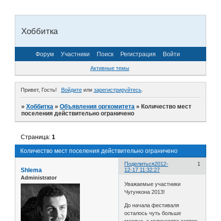
Хоббитка
Форум
Участники
Поиск
Регистрация
Войти
Активные темы
Привет, Гость!
Войдите
или
зарегистрируйтесь
.
»
Хоббитка
»
Объявления оргкомитета
»
Количество мест
поселения действительно ограничено
Страница:
1
Количество мест поселения действительно ограничено
Поделиться
2012-
1
Shlema
12-17 11:32:27
Administrator
Уважаемые участники
Чугункона 2013!
До начала фестиваля
осталось чуть больше