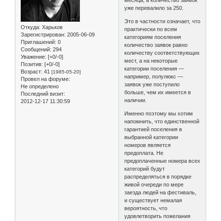
месяца, а количество заявок
уже перевалило за 250.
Это в частности означает, что
Откуда:
Харьков
практически по всем
Зарегистрирован
: 2005-06-09
категориям поселения
Приглашений:
0
количество заявок равно
Сообщений:
294
количеству соответствующих
Уважение:
[+0/-0]
мест, а на некоторые
Позитив:
[+0/-0]
категории поселения —
Возраст:
41
[1985-05-20]
например, полулюкс —
Провел на форуме:
заявок уже поступило
Не определено
больше, чем их имеется в
Последний визит:
наличии.
2012-12-17 11:30:59
Именно поэтому мы хотим
напомнить, что единственной
гарантией поселения в
выбранной категории
номеров является
предоплата. Не
предоплаченные номера всех
категорий будут
распределяться в порядке
живой очереди по мере
заезда людей на фестиваль,
и существует немалая
вероятность, что
удовлетворить пожелания