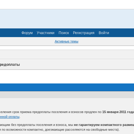
Форум
Участники
Поиск
Регистрация
Войти
Активные темы
предоплаты
селения срок приема предоплаты поселения и взносов продлен по
15 января 2011 год
онной оплаты
.
ающим без предоплаты поселения и взноса, мы
не гарантируем компактного разме
ся по возможности компактно, доезжающие расселяются на свободные места).