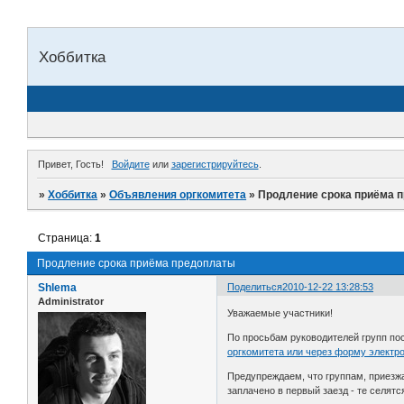
Хоббитка
Привет, Гость!
Войдите
или
зарегистрируйтесь
.
»
Хоббитка
»
Объявления оргкомитета
»
Продление срока приёма 
Страница:
1
Продление срока приёма предоплаты
Shlema
Поделиться
2010-12-22 13:28:53
Administrator
Уважаемые участники!
По просьбам руководителей групп по
оргкомитета или через форму электр
Предупреждаем, что группам, приезж
заплачено в первый заезд - те селят