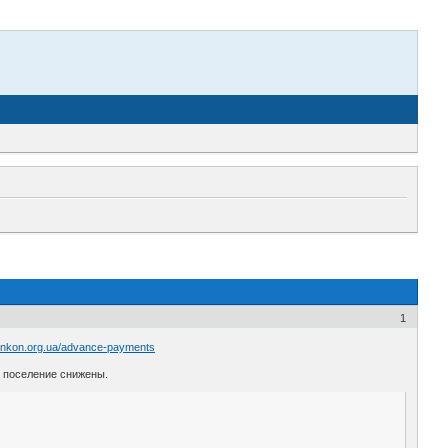
1
unkon.org.ua/advance-payments
а поселение снижены.