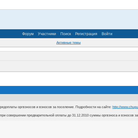
Форум
Участники
Поиск
Регистрация
Войти
Активные темы
редоплаты оргвзносов и взносов за поселение. Подробности на сайте:
http://www.chug
при совершении предварительной оплаты до 31.12.2010 суммы оргвзноса и взносов з