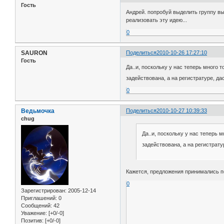
Гость
Андрей. попробуй выделить группу вы
реализовать эту идею...
0
SAURON
Поделиться
2010-10-26 17:27:10
Гость
Да..и, поскольку у нас теперь много
задействована, а на регистратуре, да
0
Ведьмочка
Поделиться
2010-10-27 10:39:33
chug
Да..и, поскольку у нас теперь
задействована, а на регистрату
Кажется, предложения принимались п
0
Зарегистрирован
: 2005-12-14
Приглашений:
0
Сообщений:
42
Уважение:
[+0/-0]
Позитив:
[+0/-0]