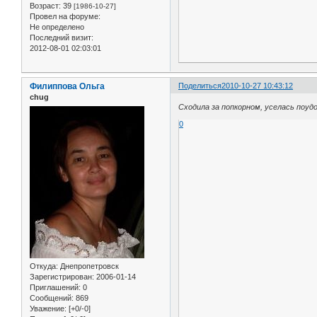
Возраст:
39
[1986-10-27]
Провел на форуме:
Не определено
Последний визит:
2012-08-01 02:03:01
Филиппова Ольга
Поделиться
2010-10-27 10:43:12
chug
Сходила за попкорном, уселась поуд
0
Откуда:
Днепропетровск
Зарегистрирован
: 2006-01-14
Приглашений:
0
Сообщений:
869
Уважение:
[+0/-0]