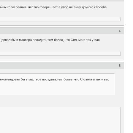
цы голосования. честно говоря - вот в упор не вижу другого способа
4
довал бы в мастера посадить.тем более, что Сильма и так у вас
5
екомендовал бы в мастера посадить.тем более, что Сильма и так у вас