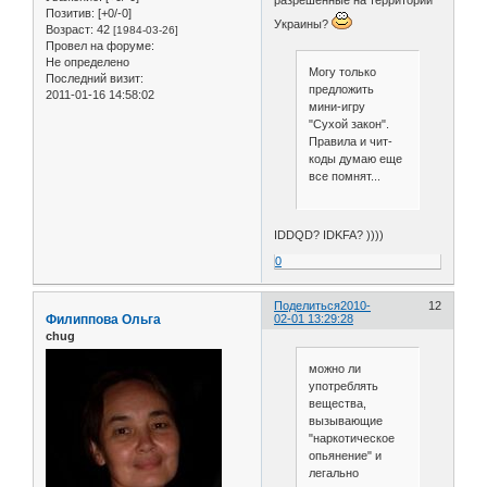
разрешенные на территории
Позитив:
[+0/-0]
Украины?
Возраст:
42
[1984-03-26]
Провел на форуме:
Не определено
Могу только
Последний визит:
предложить
2011-01-16 14:58:02
мини-игру
"Сухой закон".
Правила и чит-
коды думаю еще
все помнят...
IDDQD? IDKFA? ))))
0
Поделиться
2010-
12
Филиппова Ольга
02-01 13:29:28
chug
можно ли
употреблять
вещества,
вызывающие
"наркотическое
опьянение" и
легально