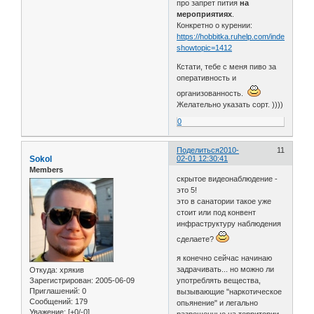
про запрет пития
на
мероприятиях
.
Конкретно о курении:
https://hobbitka.ruhelp.com/index.php?
showtopic=1412
Кстати, тебе с меня пиво за
оперативность и
организованность.
Желательно указать сорт. ))))
0
Поделиться
2010-
11
Sokol
02-01 12:30:41
Members
скрытое видеонаблюдение -
это 5!
это в санатории такое уже
стоит или под конвент
инфраструктуру наблюдения
сделаете?
я конечно сейчас начинаю
задрачивать... но можно ли
Откуда:
хрякив
Зарегистрирован
: 2005-06-09
употреблять вещества,
Приглашений:
0
вызывающие "наркотическое
Сообщений:
179
опьянение" и легально
Уважение:
[+0/-0]