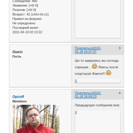
Сообщений:
490
Уважение:
[+0/-0]
Позитив:
[+0/-0]
Возраст:
42
[1983-08-22]
Провел на форуме:
Не определено
Последний визит:
2011-04-19 02:13:22
Поделиться
2010-
3
Guest
01-28 16:07:37
Гость
Шо то зажрались вы господа
хорошие...
Люксы после
спортзала! Жжете!!!
0
Поделиться
2010-
4
Орлоff
01-28 16:09:23
Members
Предыдущее сообщение мое.
0