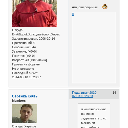
Ага, они родимые...
0
Откуда:
Клуб&quot;Волкодав&quot;,Харьк
Зарегистрирован
: 2006-10-14
Приглашений:
0
Сообщений:
544
Уважение:
[+0/-0]
Позитив:
[+0/-0]
Возраст:
43
[1983-06-26]
Провел на форуме:
Не определено
Последний визит:
2014-03-10 13:28:27
Поделиться
2010-
14
Сережка Князь
02-03 10:28:23
Members
я конечно сейчас
начинаю
задрачивать... но
можно ли
Откуда:
Харьков
употреблять