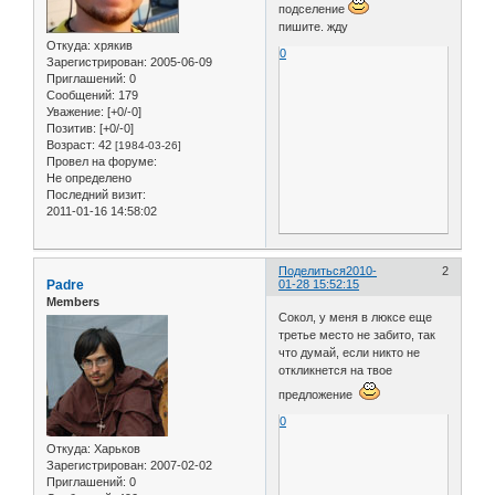
подселение
пишите. жду
Откуда:
хрякив
0
Зарегистрирован
: 2005-06-09
Приглашений:
0
Сообщений:
179
Уважение:
[+0/-0]
Позитив:
[+0/-0]
Возраст:
42
[1984-03-26]
Провел на форуме:
Не определено
Последний визит:
2011-01-16 14:58:02
Поделиться
2010-
2
Padre
01-28 15:52:15
Members
Сокол, у меня в люксе еще
третье место не забито, так
что думай, если никто не
откликнется на твое
предложение
0
Откуда:
Харьков
Зарегистрирован
: 2007-02-02
Приглашений:
0