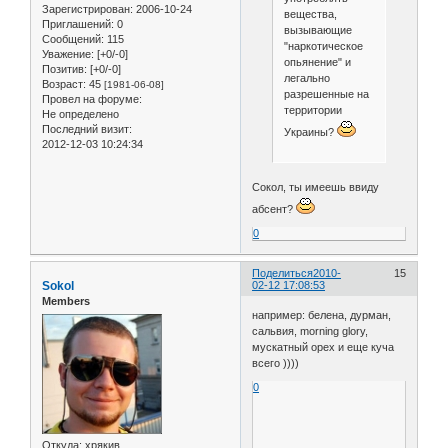
Зарегистрирован
: 2006-10-24
вещества,
Приглашений:
0
вызывающие
Сообщений:
115
"наркотическое
Уважение:
[+0/-0]
опьянение" и
Позитив:
[+0/-0]
легально
Возраст:
45
[1981-06-08]
разрешенные на
Провел на форуме:
территории
Не определено
Последний визит:
Украины?
2012-12-03 10:24:34
Сокол, ты имеешь ввиду
абсент?
0
Поделиться
2010-
15
Sokol
02-12 17:08:53
Members
например: белена, дурман,
сальвия, morning glory,
мускатный орех и еще куча
всего ))))
0
Откуда:
хрякив