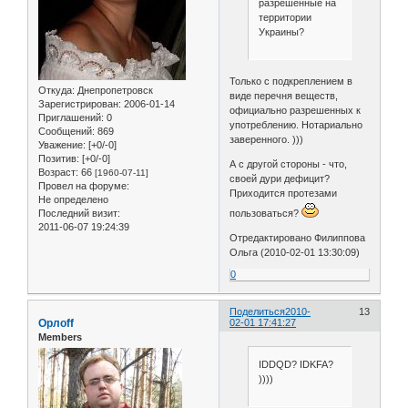
разрешенные на
территории
Украины?
Только с подкреплением в
Откуда:
Днепропетровск
виде перечня веществ,
Зарегистрирован
: 2006-01-14
официально разрешенных к
Приглашений:
0
употреблению. Нотариально
Сообщений:
869
заверенного. )))
Уважение:
[+0/-0]
Позитив:
[+0/-0]
А с другой стороны - что,
Возраст:
66
[1960-07-11]
своей дури дефицит?
Провел на форуме:
Приходится протезами
Не определено
пользоваться?
Последний визит:
2011-06-07 19:24:39
Отредактировано Филиппова
Ольга (2010-02-01 13:30:09)
0
Поделиться
2010-
13
Орлоff
02-01 17:41:27
Members
IDDQD? IDKFA?
))))