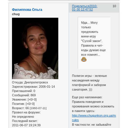
Поделиться
2010-
10
Филиппова Ольга
01-30 12:47:52
chug
Мда... Могу
только
предложить
мини-игру
"Сухой закон".
Правила и чит-
коды думаю еще
все помнят...
Полигон игры - зеленые
насаждения между
Откуда:
Днепропетровск
платформой и забором
Зарегистрирован
: 2006-01-14
санатория. )))
Приглашений:
0
Сообщений:
869
Еще раз напоминаю:
Уважение:
[+0/-0]
Правила поведения и
Позитив:
[+0/-0]
проживания можно освежить
Возраст:
66
[1960-07-11]
в памяти здесь:
Провел на форуме:
http://www.chugunkon.org.ua/main-
Не определено
rules
Последний визит:
В частности: не забывайте
2011-06-07 19:24:39