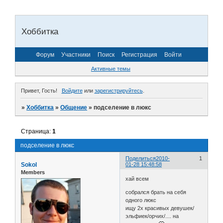
Хоббитка
Форум
Участники
Поиск
Регистрация
Войти
Активные темы
Привет, Гость!
Войдите
или
зарегистрируйтесь
.
»
Хоббитка
»
Общение
»
подселение в люкс
Страница:
1
подселение в люкс
Поделиться
2010-
1
Sokol
01-28 15:48:58
Members
хай всем
собрался брать на себя
одного люкс
ищу 2х красивых девушек/
эльфиек/орчих/.... на