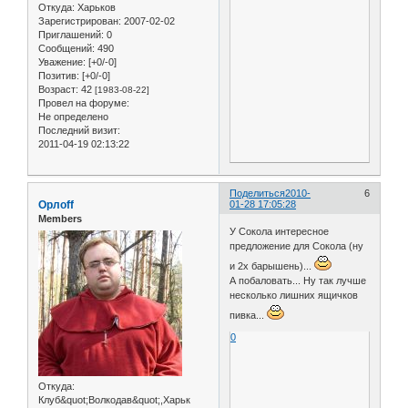
Откуда:
Харьков
Зарегистрирован
: 2007-02-02
Приглашений:
0
Сообщений:
490
Уважение:
[+0/-0]
Позитив:
[+0/-0]
Возраст:
42
[1983-08-22]
Провел на форуме:
Не определено
Последний визит:
2011-04-19 02:13:22
Поделиться
2010-
6
Орлоff
01-28 17:05:28
Members
У Сокола интересное
предложение для Сокола (ну
и 2х барышень)...
А побаловать... Ну так лучше
несколько лишних ящичков
пивка...
0
Откуда:
Клуб&quot;Волкодав&quot;,Харьк