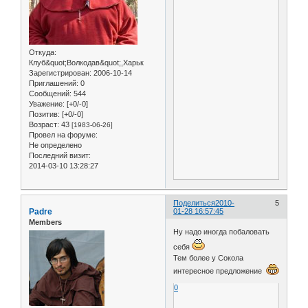
Откуда:
Клуб&quot;Волкодав&quot;,Харьк
Зарегистрирован
: 2006-10-14
Приглашений:
0
Сообщений:
544
Уважение:
[+0/-0]
Позитив:
[+0/-0]
Возраст:
43
[1983-06-26]
Провел на форуме:
Не определено
Последний визит:
2014-03-10 13:28:27
Поделиться
2010-
5
Padre
01-28 16:57:45
Members
Ну надо иногда побаловать
себя
Тем более у Сокола
интересное предложение
0