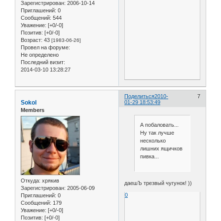
Зарегистрирован
: 2006-10-14
Приглашений:
0
Сообщений:
544
Уважение:
[+0/-0]
Позитив:
[+0/-0]
Возраст:
43
[1983-06-26]
Провел на форуме:
Не определено
Последний визит:
2014-03-10 13:28:27
Поделиться
2010-
7
Sokol
01-29 18:53:49
Members
А побаловать...
Ну так лучше
несколько
лишних ящичков
пивка...
Откуда:
хрякив
даешЪ трезвый чугунок! ))
Зарегистрирован
: 2005-06-09
0
Приглашений:
0
Сообщений:
179
Уважение:
[+0/-0]
Позитив:
[+0/-0]