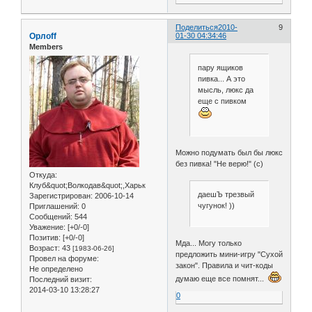
Поделиться
2010-
9
Орлоff
01-30 04:34:46
Members
пару ящиков
пивка... А это
мысль, люкс да
еще с пивком
Можно подумать был бы люкс
без пивка! "Не верю!" (с)
Откуда:
Клуб&quot;Волкодав&quot;,Харьк
даешЪ трезвый
Зарегистрирован
: 2006-10-14
чугунок! ))
Приглашений:
0
Сообщений:
544
Уважение:
[+0/-0]
Позитив:
[+0/-0]
Мда... Могу только
Возраст:
43
[1983-06-26]
предложить мини-игру "Сухой
Провел на форуме:
закон". Правила и чит-коды
Не определено
думаю еще все помнят...
Последний визит:
2014-03-10 13:28:27
0