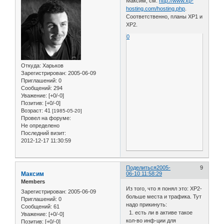
Максим, см.
http://www.xp-
hosting.com/hosting.php
.
Соответственно, планы ХР1 и
ХР2.
0
Откуда:
Харьков
Зарегистрирован
: 2005-06-09
Приглашений:
0
Сообщений:
294
Уважение:
[+0/-0]
Позитив:
[+0/-0]
Возраст:
41
[1985-05-20]
Провел на форуме:
Не определено
Последний визит:
2012-12-17 11:30:59
Поделиться
2005-
9
Максим
06-10 11:58:29
Members
Из того, что я понял это: ХР2-
Зарегистрирован
: 2005-06-09
больше места и трафика. Тут
Приглашений:
0
надо прикинуть:
Сообщений:
61
1. есть ли в активе такое
Уважение:
[+0/-0]
кол-во инф-ции для
Позитив:
[+0/-0]