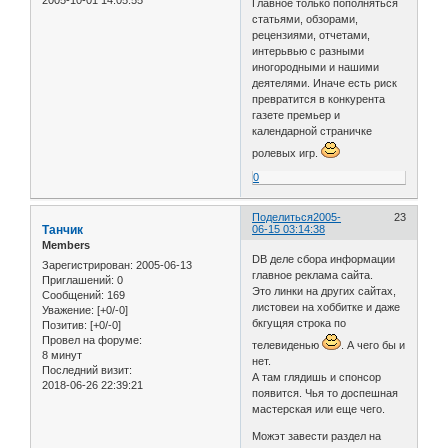
2005-10-01 14:05:55
Главное только пополняться
статьями, обзорами,
рецензиями, отчетами,
интерьвью с разными
иногородными и нашими
деятелями. Иначе есть риск
превратится в конкурента
газете премьер и
календарной страничке
ролевых игр.
0
Поделиться
2005-
23
Танчик
06-15 03:14:38
Members
DВ деле сбора информации
Зарегистрирован
: 2005-06-13
главное реклама сайта.
Приглашений:
0
Это линки на других сайтах,
Сообщений:
169
листовеи на хоббитке и даже
Уважение:
[+0/-0]
бкгущяя строка по
Позитив:
[+0/-0]
Провел на форуме:
телевиденью
. А чего бы и
8 минут
нет.
Последний визит:
А там глядишь и спонсор
2018-06-26 22:39:21
появится. Чья то доспешная
мастерская или еще чего.
Можэт завести раздел на