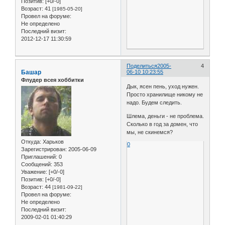
Позитив:
[+0/-0]
Возраст:
41
[1985-05-20]
Провел на форуме:
Не определено
Последний визит:
2012-12-17 11:30:59
Поделиться
2005-
4
Башар
06-10 10:23:55
Флудер всея хоббитки
Дык, ясен пень, уход нужен.
Просто хранилище никому не
надо. Будем следить.
Шлема, деньги - не проблема.
Сколько в год за домен, что
мы, не скинемся?
Откуда:
Харьков
0
Зарегистрирован
: 2005-06-09
Приглашений:
0
Сообщений:
353
Уважение:
[+0/-0]
Позитив:
[+0/-0]
Возраст:
44
[1981-09-22]
Провел на форуме:
Не определено
Последний визит:
2009-02-01 01:40:29