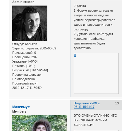
Administrator
2Djainira
1. Форум переехал только
вчера, и многие еще не
успели зарегистрироваться
здесь и присоединиться к
разговору.
2. Думаю, если сайт будет
хорошим, траффика
действительно будет
Откуда:
Харьков
достаточно.
Зарегистрирован
: 2005-06-09
Приглашений:
0
0
Сообщений:
294
Уважение:
[+0/-0]
Позитив:
[+0/-0]
Возраст:
41
[1985-05-20]
Провел на форуме:
Не определено
Последний визит:
2012-12-17 11:30:59
Поделиться
2005-
13
Максимус
06-11 15:11:17
Members
ЭТО ОЧЕНЬ ОТЛИЧНО ЧТО
ВЫ СДЕЛАЛИ ФОРУМ
ХОББИТКИ!!!