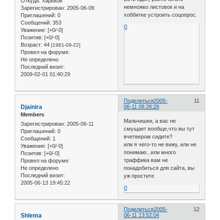
Откуда:
Харьков
немножко листовок и на
Зарегистрирован
: 2005-06-09
хоббитке устроить соцопрос.
Приглашений:
0
Сообщений:
353
0
Уважение:
[+0/-0]
Позитив:
[+0/-0]
Возраст:
44
[1981-09-22]
Провел на форуме:
Не определено
Последний визит:
2009-02-01 01:40:29
Поделиться
2005-
11
Djainira
06-11 08:28:28
Members
Мальчишки, а вас не
Зарегистрирован
: 2005-06-11
смущает вообще,что вы тут
Приглашений:
0
вчетвером сидите?
Сообщений:
1
или я чего-то не вижу, или не
Уважение:
[+0/-0]
понимаю...или много
Позитив:
[+0/-0]
траффика вам не
Провел на форуме:
Не определено
понадобиться для сайта, вы
Последний визит:
уж простите
2005-06-13 19:45:22
0
Поделиться
2005-
12
Shlema
06-11 13:52:04