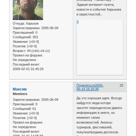
Эдакая интернет-газета,
новости и события Харькова
и окрестностей...
0
Откуда:
Харьков
Зарегистрирован
: 2005-06-09
Приглашений:
0
Сообщений:
353
Уважение:
[+0/-0]
Позитив:
[+0/-0]
Возраст:
44
[1981-09-22]
Провел на форуме:
Не определено
Последний визит:
2009-02-01 01:40:29
Поделиться
2005-
22
Максим
06-14 16:16:36
Members
Да это хорошая идея. Всегда
Зарегистрирован
: 2005-06-09
найдутся люди которе
Приглашений:
0
захотят периодически давать
Сообщений:
61
информацию в инете, но
Уважение:
[+0/-0]
неимеют своих
Позитив:
[+0/-0]
возможностей. Анонсы
Провел на форуме:
Не определено
турниров, фестивалей,
Последний визит:
покупка/продажа доспехов.