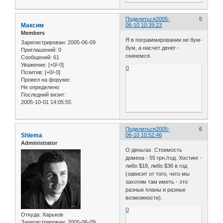
Поделиться
2005-
5
Максим
06-10 10:39:23
Members
Я в пограммировании не бум-
Зарегистрирован
: 2005-06-09
бум, а насчет денег -
Приглашений:
0
скинемся.
Сообщений:
61
Уважение:
[+0/-0]
0
Позитив:
[+0/-0]
Провел на форуме:
Не определено
Последний визит:
2005-10-01 14:05:55
Поделиться
2005-
6
Shlema
06-10 10:52:46
Administrator
О деньгах. Стоимость
домена - 55 грн./год. Хостинг -
либо $18, либо $36 в год
(зависит от того, чего мы
захотим там иметь - это
разные планы и разные
возможности).
0
Откуда:
Харьков
Зарегистрирован
: 2005-06-09