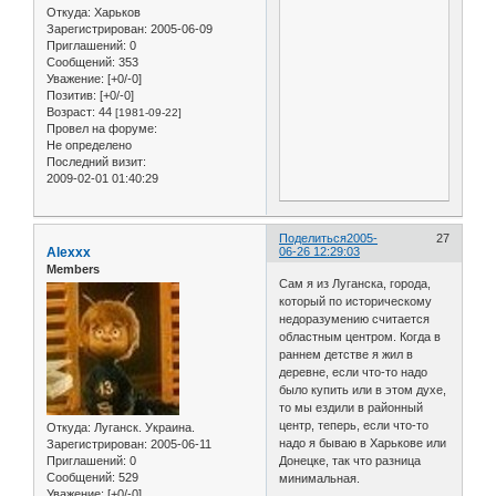
Откуда:
Харьков
Зарегистрирован
: 2005-06-09
Приглашений:
0
Сообщений:
353
Уважение:
[+0/-0]
Позитив:
[+0/-0]
Возраст:
44
[1981-09-22]
Провел на форуме:
Не определено
Последний визит:
2009-02-01 01:40:29
Поделиться
2005-
27
Alexxx
06-26 12:29:03
Members
Сам я из Луганска, города,
который по историческому
недоразумению считается
областным центром. Когда в
раннем детстве я жил в
деревне, если что-то надо
было купить или в этом духе,
то мы ездили в районный
центр, теперь, если что-то
Откуда:
Луганск. Украина.
надо я бываю в Харькове или
Зарегистрирован
: 2005-06-11
Приглашений:
0
Донецке, так что разница
Сообщений:
529
минимальная.
Уважение:
[+0/-0]