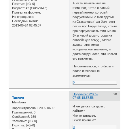
А, если память мне не
Позитив:
[+0/-0]
изменяет, читал я самый
Возраст:
42
[1983-08-28]
Провел на форуме:
первый номер, который
Не определено
подсуетили мне мои друзья
Последний визит:
из Стаханова (там был текст
2013-06-24 02:45:57
песни про Барук Казад, что-то
про первую часть фильма по
ВК и некий шорт-сторри на
библейскую тему) , оттого
журнал этот имел
историческое значение, и
долго сокрушался, что нельзя
его выкинуть.
Не сомневаюсь, что были и
более интересные
экземпляры.
0
Поделиться
2005-
28
Танчик
07-05 18:57:56
Members
И как движутся дела с
Зарегистрирован
: 2005-06-13
сайтом?
Приглашений:
0
Что то затишье.
Сообщений:
169
В чем причина?
Уважение:
[+0/-0]
Позитив:
[+0/-0]
0