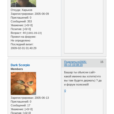
Откуда:
Харьков
Зарегистрирован
: 2005-06-09
Приглашений:
0
Сообщений:
353
Уважение:
[+0/-0]
Позитив:
[+0/-0]
Возраст:
44
[1981-09-22]
Провел на форуме:
Не определено
Последний визит:
2009-02-01 01:40:29
Поделиться
2005-
15
Dark Scorpio
06-13 16:08:20
Members
Башар ты обьясни сайт-
какой именно вы хотите(что
вы там будете держать) ? да
и форум полезней!
0
Зарегистрирован
: 2005-06-13
Приглашений:
0
Сообщений:
17
Уважение:
[+0/-0]
Позитив:
[+0/-0]