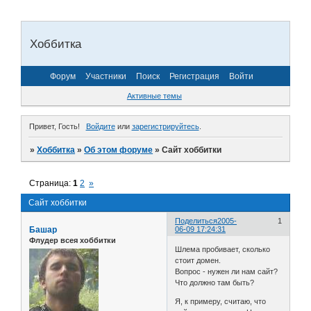
Хоббитка
Форум
Участники
Поиск
Регистрация
Войти
Активные темы
Привет, Гость!
Войдите
или
зарегистрируйтесь
.
»
Хоббитка
»
Об этом форуме
»
Сайт хоббитки
Страница:
1
2
»
Сайт хоббитки
Поделиться
2005-
1
Башар
06-09 17:24:31
Флудер всея хоббитки
Шлема пробивает, сколько
стоит домен.
Вопрос - нужен ли нам сайт?
Что должно там быть?
Я, к примеру, считаю, что