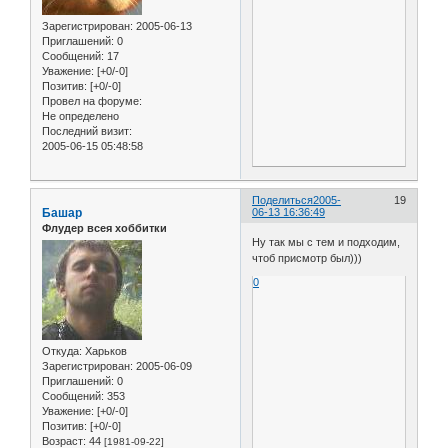
Зарегистрирован
: 2005-06-13
Приглашений:
0
Сообщений:
17
Уважение:
[+0/-0]
Позитив:
[+0/-0]
Провел на форуме:
Не определено
Последний визит:
2005-06-15 05:48:58
Поделиться
2005-
19
Башар
06-13 16:36:49
Флудер всея хоббитки
Ну так мы с тем и подходим,
чтоб присмотр был)))
0
Откуда:
Харьков
Зарегистрирован
: 2005-06-09
Приглашений:
0
Сообщений:
353
Уважение:
[+0/-0]
Позитив:
[+0/-0]
Возраст:
44
[1981-09-22]