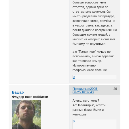
больше вопросов, чем
ответов, однако даже по
ответам мне хотелось бы
иметь раздел по литературе,
живописи и этике, причём не
в узком плане, как здесь, а
вести диалог с неограниченно
большим кругом людей, у
многих из которых я сам мог
бы чему-то научиться.
а о "Палантире" лучше не
вспоминать, в мою деревню
как-то попал номер.
Исключительно
графоманское явление.
0
Поделиться
2005-
26
Башар
06-25 16:07:43
Флудер всея хоббитки
Алекс, ты откель?
А "Палантиры", кстати,
разные были. Были и
неплохие.
0