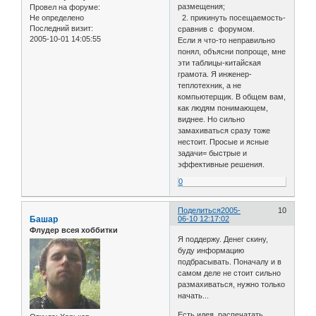
размещения;
Провел на форуме:
Не определено
2. прикинуть посещаемость-
Последний визит:
сравнив с форумом.
2005-10-01 14:05:55
Если я что-то неправильно
понял, объясни попроще, мне
эти таблицы-китайская
грамота. Я инженер-
теплотехник, а не
компьютерщик. В общем вам,
как людям понимающем,
виднее. Но сильно
замахиваться сразу тоже
нестоит. Просые и ясные
задачи= быстрые и
эффективные решения.
0
Поделиться
2005-
10
Башар
06-10 12:17:02
Флудер всея хоббитки
Я поддержу. Денег скину,
буду информацию
подбрасывать. Поначалу и в
самом деле не стоит сильно
размахиваться, нужно только
начать...
Есть идея, распечатать