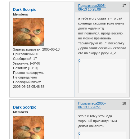
Поделиться
2005-
17
Dark Scorpio
06-13 16:25:09
Members
я тебе могу сказать что сайт
команды скорпов тоже очень
долго ждали итд.
вот появился, вроде весело,
но можно пременить
термин"руки из...", поскольку
Дорин занят сесией и склепал
Зарегистрирован
: 2005-06-13
его на скорую руку! <_<
Приглашений:
0
Сообщений:
17
0
Уважение:
[+0/-0]
Позитив:
[+0/-0]
Провел на форуме:
Не определено
Последний визит:
2005-06-15 05:48:58
Поделиться
2005-
18
Dark Scorpio
06-13 16:26:51
Members
это я к тому что нада
хороший присмотр! 1ым
делом обьявить!
0