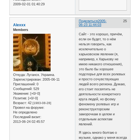
2009-02-01 01:40:29
Поделиться
2005-
25
Alexxx
06-23 11:44:03
Members
Сайт - это хорошо, причём,
если он будет, то о нём
нельзя говорить, как
исключительно о
харьковском явлении (я,
например, к Харькову не
имею никакого отношения),
это было бы хорошее
подспорье для всех ролевых
Откуда:
Луганск. Украина.
и просто сочувствующих
Зарегистрирован
: 2005-06-11
Приглашений:
0
людей всего региона. Думаю,
Сообщений:
529
его стоит посвятить не
Уважение:
[+0/-0]
деятельности конкретного
Позитив:
[+0/-0]
круга людей, но фсему
Возраст:
42
[1983-08-28]
феномену ролевых игр и
Провел на форуме:
реконструкторским
Не определено
заморочкам в целом и
Последний визит:
отдельным аспектам
2013-06-24 02:45:57
явлений.
Я здесь много болтаю о
музыке, однако у меня всегда