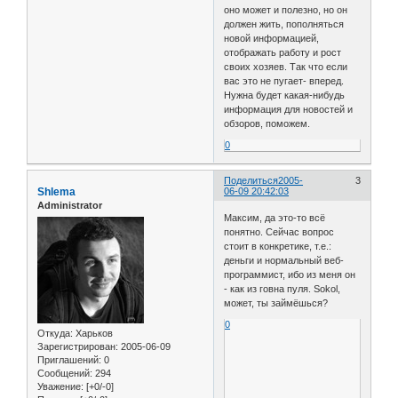
оно может и полезно, но он
должен жить, пополняться
новой информацией,
отображать работу и рост
своих хозяев. Так что если
вас это не пугает- вперед.
Нужна будет какая-нибудь
информация для новостей и
обзоров, поможем.
0
Поделиться
2005-
3
Shlema
06-09 20:42:03
Administrator
Максим, да это-то всё
понятно. Сейчас вопрос
стоит в конкретике, т.е.:
деньги и нормальный веб-
программист, ибо из меня он
- как из говна пуля. Sokol,
может, ты займёшься?
0
Откуда:
Харьков
Зарегистрирован
: 2005-06-09
Приглашений:
0
Сообщений:
294
Уважение:
[+0/-0]