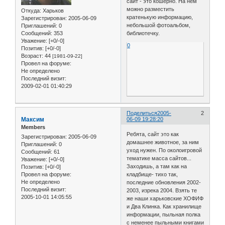
сайт - это кошерно. На нем
можно разместить
Откуда:
Харьков
кратенькую информацию,
Зарегистрирован
: 2005-06-09
небольшой фотоальбом,
Приглашений:
0
Сообщений:
353
библиотечку.
Уважение:
[+0/-0]
0
Позитив:
[+0/-0]
Возраст:
44
[1981-09-22]
Провел на форуме:
Не определено
Последний визит:
2009-02-01 01:40:29
Поделиться
2005-
2
Максим
06-09 19:28:20
Members
Ребята, сайт это как
Зарегистрирован
: 2005-06-09
домашнее животное, за ним
Приглашений:
0
уход нужен. По околоигровой
Сообщений:
61
тематике масса сайтов...
Уважение:
[+0/-0]
Заходишь, а там как на
Позитив:
[+0/-0]
кладбище- тихо так,
Провел на форуме:
Не определено
последние обновления 2002-
Последний визит:
2003, изрека 2004. Взять те
2005-10-01 14:05:55
же наши харьковские ХОФИФ
и Два Клинка. Как хранилище
информации, пыльная полка
с неменее пыльными книгами