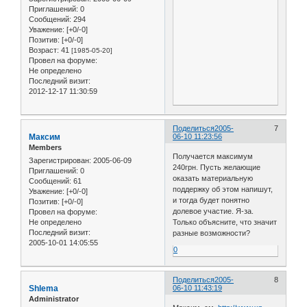
Приглашений:
0
Сообщений:
294
Уважение:
[+0/-0]
Позитив:
[+0/-0]
Возраст:
41
[1985-05-20]
Провел на форуме:
Не определено
Последний визит:
2012-12-17 11:30:59
Поделиться
2005-
7
Максим
06-10 11:23:56
Members
Получается максимум
Зарегистрирован
: 2005-06-09
240грн. Пусть желающие
Приглашений:
0
оказать материальную
Сообщений:
61
поддержку об этом напишут,
Уважение:
[+0/-0]
и тогда будет понятно
Позитив:
[+0/-0]
долевое участие. Я-за.
Провел на форуме:
Не определено
Только объясните, что значит
Последний визит:
разные возможности?
2005-10-01 14:05:55
0
Поделиться
2005-
8
Shlema
06-10 11:43:19
Administrator