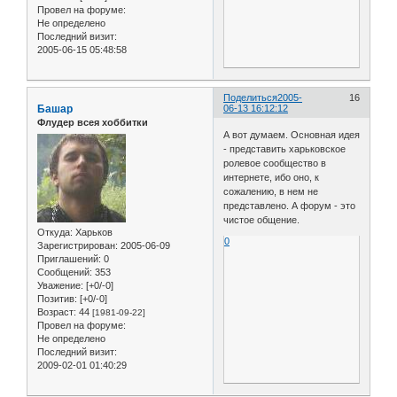
Провел на форуме:
Не определено
Последний визит:
2005-06-15 05:48:58
Поделиться
2005-
16
Башар
06-13 16:12:12
Флудер всея хоббитки
А вот думаем. Основная идея
- представить харьковское
ролевое сообщество в
интернете, ибо оно, к
сожалению, в нем не
представлено. А форум - это
чистое общение.
Откуда:
Харьков
0
Зарегистрирован
: 2005-06-09
Приглашений:
0
Сообщений:
353
Уважение:
[+0/-0]
Позитив:
[+0/-0]
Возраст:
44
[1981-09-22]
Провел на форуме:
Не определено
Последний визит:
2009-02-01 01:40:29