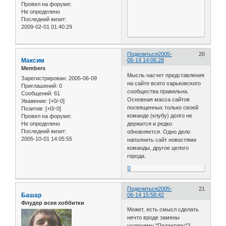
Провел на форуме:
Не определено
Последний визит:
2009-02-01 01:40:29
Поделиться
2005-
20
Максим
06-14 14:06:28
Members
Мысль насчет представления
Зарегистрирован
: 2005-06-09
на сайте всего харьковского
Приглашений:
0
сообщества правильна.
Сообщений:
61
Основная масса сайтов
Уважение:
[+0/-0]
посвященных только своей
Позитив:
[+0/-0]
команде (клубу) долго не
Провел на форуме:
Не определено
держатся и редко
Последний визит:
обновляется. Одно дело
2005-10-01 14:05:55
наполнить сайт новостями
команды, другое целого
города.
0
Поделиться
2005-
21
Башар
06-14 15:58:42
Флудер всея хоббитки
Может, есть смысл сделать
нечто вроде замены
усопшему "Палантиру"?