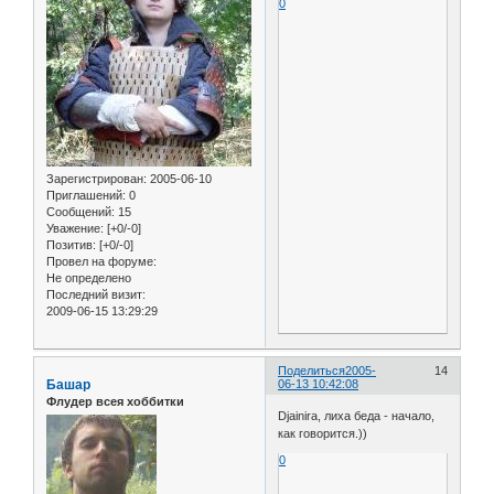
0
Зарегистрирован
: 2005-06-10
Приглашений:
0
Сообщений:
15
Уважение:
[+0/-0]
Позитив:
[+0/-0]
Провел на форуме:
Не определено
Последний визит:
2009-06-15 13:29:29
Поделиться
2005-
14
Башар
06-13 10:42:08
Флудер всея хоббитки
Djainira, лиха беда - начало,
как говорится.))
0