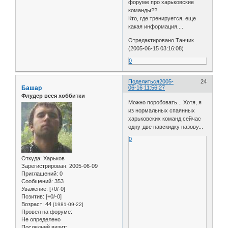
форуме про харьковские
команды??
Кто, где тренируется, еще
какая информация....
Отредактировано Танчик
(2005-06-15 03:16:08)
0
Поделиться
2005-
24
Башар
06-16 11:56:27
Флудер всея хоббитки
Можно поробовать... Хотя, я
из нормальных спаянных
харьковских команд сейчас
одну-две навскидку назову...
0
Откуда:
Харьков
Зарегистрирован
: 2005-06-09
Приглашений:
0
Сообщений:
353
Уважение:
[+0/-0]
Позитив:
[+0/-0]
Возраст:
44
[1981-09-22]
Провел на форуме:
Не определено
Последний визит: