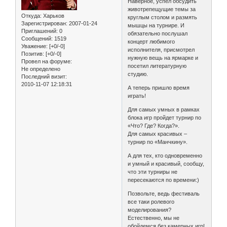
Наверное, успел обсудить
животрепещущие темы за
Откуда:
Харьков
круглым столом и размять
Зарегистрирован
: 2007-01-24
мышцы на турнире. И
Приглашений:
0
обязательно послушал
Сообщений:
1519
концерт любимого
Уважение:
[+0/-0]
исполнителя, присмотрел
Позитив:
[+0/-0]
нужную вещь на ярмарке и
Провел на форуме:
посетил литературную
Не определено
студию.
Последний визит:
2010-11-07 12:18:31
А теперь пришло время
играть!
Для самых умных в рамках
блока игр пройдет турнир по
«Что? Где? Когда?».
Для самых красивых –
турнир по «Манчкину».
А для тех, кто одновременно
и умный и красивый, сообщу,
что эти турниры не
пересекаются по времени:)
Позвольте, ведь фестиваль
все таки ролевого
моделирования?
Естественно, мы не
обойдемся без камерных игр!