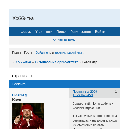
Хоббитка
Форум
Участники
Поиск
Регистрация
Войти
Активные темы
Привет, Гость!
Войдите
или
зарегистрируйтесь
.
»
Хоббитка
»
Объявления оргкомитета
»
Блок игр
Страница:
1
Блок игр
Поделиться
2009-
1
Eldarnag
11-24 04:24:21
Юкон
Здравствуй, Homo Ludens -
человек играющий!
Ты уже узнал много нового на
семинарах и натанцевался до
изнеможения на балу.