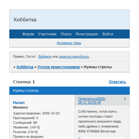
Хоббитка
Форум
Участники
Поиск
Регистрация
Войти
Активные темы
Привет, Гость!
Войдите
или
зарегистрируйтесь
.
»
Хоббитка
»
Уголок ремесленников
»
Нужны стрелы
Страница:
1
Ответить
Нужны стрелы
Поделиться
2009-
1
Hasan
06-17 18:09:48
Members
Собственно, готов взять
Зарегистрирован
: 2005-10-03
сотню-полторы стрел
Приглашений:
0
приличного внешнего вида,
Сообщений:
68
либо древок с оперением.
Уважение:
[+0/-0]
8066 3746966 Вячеслав
Позитив:
[+0/-0]
Провел на форуме:
0