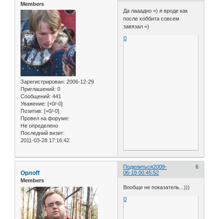
Members
Да лааадно =) я вроде как
после хоббита совсем
завязал =)
0
Зарегистрирован
: 2006-12-29
Приглашений:
0
Сообщений:
441
Уважение:
[+0/-0]
Позитив:
[+0/-0]
Провел на форуме:
Не определено
Последний визит:
2011-03-28 17:16:42
Поделиться
2009-
6
Орлоff
06-19 00:45:52
Members
Вообще не показатель...)))
0