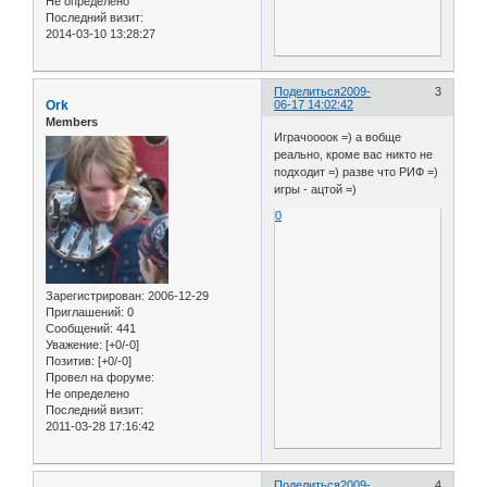
Не определено
Последний визит:
2014-03-10 13:28:27
Поделиться
2009-
3
Ork
06-17 14:02:42
Members
Играчоооок =) а вобще
реально, кроме вас никто не
подходит =) разве что РИФ =)
игры - ацтой =)
0
Зарегистрирован
: 2006-12-29
Приглашений:
0
Сообщений:
441
Уважение:
[+0/-0]
Позитив:
[+0/-0]
Провел на форуме:
Не определено
Последний визит:
2011-03-28 17:16:42
Поделиться
2009-
4