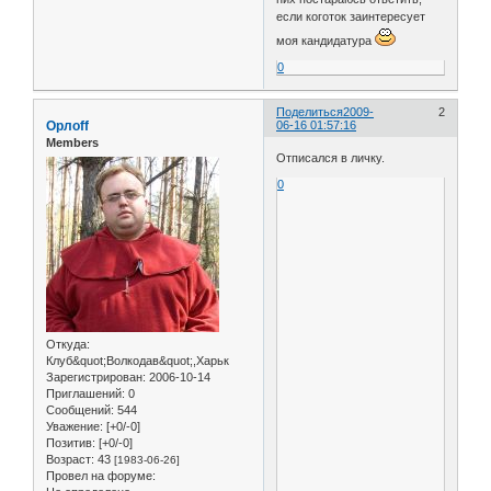
если коготок заинтересует
моя кандидатура
0
Поделиться
2009-
2
Орлоff
06-16 01:57:16
Members
Отписался в личку.
0
Откуда:
Клуб&quot;Волкодав&quot;,Харьк
Зарегистрирован
: 2006-10-14
Приглашений:
0
Сообщений:
544
Уважение:
[+0/-0]
Позитив:
[+0/-0]
Возраст:
43
[1983-06-26]
Провел на форуме: