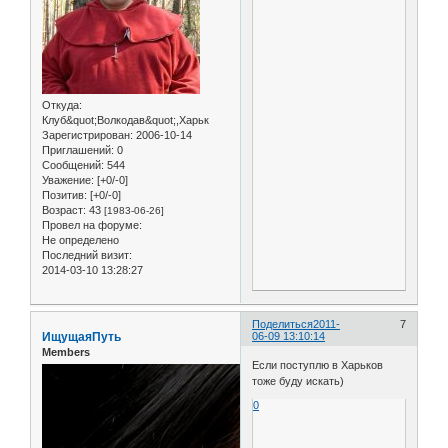
Откуда:
Клуб&quot;Волкодав&quot;,Харьк
Зарегистрирован
: 2006-10-14
Приглашений:
0
Сообщений:
544
Уважение:
[+0/-0]
Позитив:
[+0/-0]
Возраст:
43
[1983-06-26]
Провел на форуме:
Не определено
Последний визит:
2014-03-10 13:28:27
Поделиться
2011-
7
ИщущаяПуть
06-09 13:10:14
Members
Если поступлю в Харьков
тоже буду искать)
0