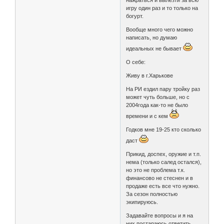
нажраться и вылезти за всю
игру один раз и то только на
богурт.
Вообще много чего можно
написать, но думаю
идеальных не бывает
О себе:
Живу в г.Харькове
На РИ ездил пару тройку раз
может чуть больше, но с
2004года как-то не было
времени и с кем
Годков мне 19-25 кто сколько
даст
Прикид, доспех, оружие и т.п.
нема (только салед остался),
но это не проблема т.к.
финансово не стеснен и в
продаже есть все что нужно.
За сезон полностью
экипируюсь.
Задавайте вопросы и я на
них постараюсь ответить,