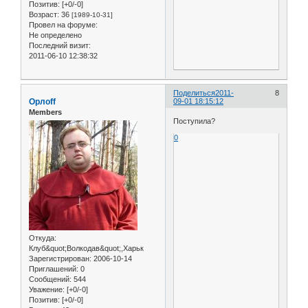
Позитив:
[+0/-0]
Возраст:
36
[1989-10-31]
Провел на форуме:
Не определено
Последний визит:
2011-06-10 12:38:32
Поделиться
2011-
8
Орлоff
09-01 18:15:12
Members
Поступила?
0
Откуда:
Клуб&quot;Волкодав&quot;,Харьк
Зарегистрирован
: 2006-10-14
Приглашений:
0
Сообщений:
544
Уважение:
[+0/-0]
Позитив:
[+0/-0]