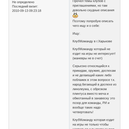
Прочел темы клубов с
Не определено
приглашениями, но там
Последний визит:
довольно скудные описания
2010-09-13 09:23:18
Поэтому попробую описать
чего ищу и о себе:
Ищу:
Клуб\Команду в г.Харькове
Клуб\Команду который не
ездит на игры не интересует!
(маневры не в счет)
Серьезно относящийся к
прикидам, оружию, доспехам
и не делающий каких либо
поблажек в этом вопросе т.к.
народ бегающий в доспехе из
линолеума, с обрезком
плинтуса вместо меча и
обмотанный в занавеску это
позор для команды, РИ и
вообще таких надо
четвертовать!
Клуб\Команду которая ездит
на игры не только чтобы