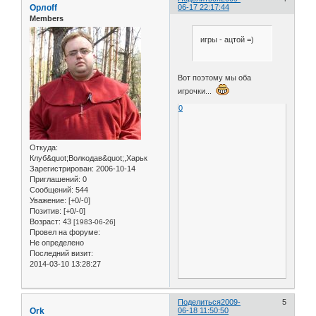
Орлоff
06-17 22:17:44
Members
игры - ацтой =)
Вот поэтому мы оба
игрочки...
0
Откуда:
Клуб&quot;Волкодав&quot;,Харьк
Зарегистрирован
: 2006-10-14
Приглашений:
0
Сообщений:
544
Уважение:
[+0/-0]
Позитив:
[+0/-0]
Возраст:
43
[1983-06-26]
Провел на форуме:
Не определено
Последний визит:
2014-03-10 13:28:27
Поделиться
2009-
5
Ork
06-18 11:50:50