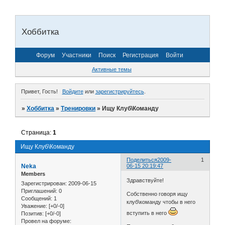
Хоббитка
Форум
Участники
Поиск
Регистрация
Войти
Активные темы
Привет, Гость!
Войдите
или
зарегистрируйтесь
.
»
Хоббитка
»
Тренировки
»
Ищу Клуб\Команду
Страница:
1
Ищу Клуб\Команду
Поделиться
2009-
1
Neka
06-15 20:19:47
Members
Здравствуйте!
Зарегистрирован
: 2009-06-15
Приглашений:
0
Собственно говоря ищу
Сообщений:
1
клуб\команду чтобы в него
Уважение:
[+0/-0]
вступить в него
Позитив:
[+0/-0]
Провел на форуме: