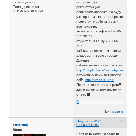
Не определено
историческую
Последний визит:
реконструкцию.
2011-03-29 18:55:28
себя рекламировать не буду-
уже прошла этот этап. просто
посмотрите работы и сами
все поймете.
звоните по телефону- 8-050-
931-36-79
стучитесь в аську 226-666-
707
забыла напомнить, что свои
шедевры я творю в городе
Донецке.
работы можно посмотреть на
http://fotoplenka.ru/users/tiyasa
потихоньку начинает работу
сайт
http://tiyasa.h18.ru/
Пишите, звоните, смотрите!!!!
жду с нетерпением весточки
от вас!!!!
0
Цитировать
Поделиться
2009-
2
Eldarnag
04-06 20:19:51
Юкон
Если есть желание завести