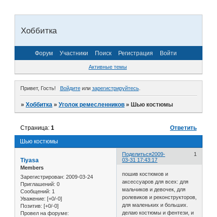
Хоббитка
Форум
Участники
Поиск
Регистрация
Войти
Активные темы
Привет, Гость!
Войдите
или
зарегистрируйтесь
.
»
Хоббитка
»
Уголок ремесленников
»
Шью костюмы
Страница:
1
Ответить
Шью костюмы
Поделиться
2009-
1
Tiyasa
03-31 17:43:17
Members
пошив костюмов и
Зарегистрирован
: 2009-03-24
аксессуаров для всех: для
Приглашений:
0
мальчиков и девочек, для
Сообщений:
1
ролевиков и реконструкторов,
Уважение:
[+0/-0]
для маленьких и больших.
Позитив:
[+0/-0]
делаю костюмы и фентези, и
Провел на форуме: