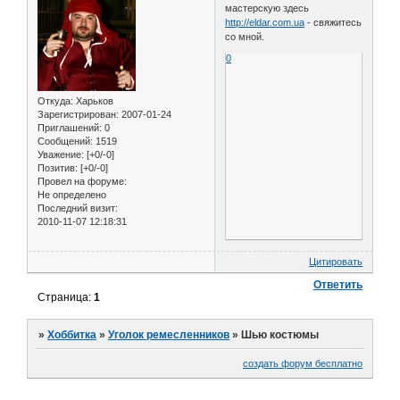
мастерскую здесь
http://eldar.com.ua
- свяжитесь
со мной.
0
Откуда:
Харьков
Зарегистрирован
: 2007-01-24
Приглашений:
0
Сообщений:
1519
Уважение:
[+0/-0]
Позитив:
[+0/-0]
Провел на форуме:
Не определено
Последний визит:
2010-11-07 12:18:31
Цитировать
Ответить
Страница:
1
»
Хоббитка
»
Уголок ремесленников
»
Шью костюмы
создать форум бесплатно