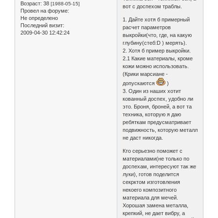
Возраст:
38
[1988-05-15]
вот с доспехом траблы.
Провел на форуме:
Не определено
1. Дайте хотя б примерный
Последний визит:
расчет параметров
2009-04-30 12:42:24
выкройки(что, где, на какую
глубину(стеб:D ) мерять).
2. Хотя б пример выкройки.
2.1 Какие материалы, кроме
кожи можно использовать.
(Крики марсиане -
допускаются
)
3. Один из наших хотит
кованный доспех, удобно ли
это. Броня, броней, а вот та
техника, которую я даю
ребяткам предусматривает
подвижность, которую металл
не даст никогда.
Кто серьезно поможет с
материалами(не только по
доспехам, интересуют так же
луки), готов поделится
секрктом изготовления
некоего композитного
материала для мечей.
Хорошая замена металла,
крепкий, не дает вибру, а