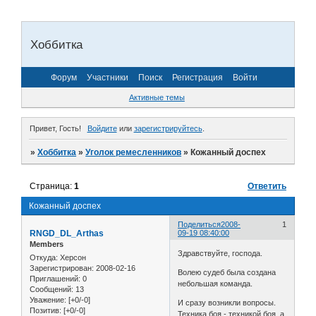
Хоббитка
Форум
Участники
Поиск
Регистрация
Войти
Активные темы
Привет, Гость!
Войдите
или
зарегистрируйтесь
.
»
Хоббитка
»
Уголок ремесленников
»
Кожанный доспех
Страница:
1
Ответить
Кожанный доспех
Поделиться
2008-
1
RNGD_DL_Arthas
09-19 08:40:00
Members
Здравствуйте, господа.
Откуда:
Херсон
Зарегистрирован
: 2008-02-16
Волею судеб была создана
Приглашений:
0
небольшая команда.
Сообщений:
13
Уважение:
[+0/-0]
И сразу возникли вопросы.
Позитив:
[+0/-0]
Техника боя - техникой боя, а