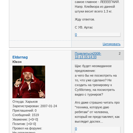
самое главное - ЛЕЕЕЕГКИЙ.
Напр. Клеймора из данной
штуки весит всего 1.3 кг.
Жду ответов.
С УВ. Артас
0
Цитировать
Поделиться
2008-
2
Eldarnag
12-13 15:14:33
Юкон
Щас будет неожиданное
предложение:
а чего бы не посмотреть на
то, что уже сделано? Не
сходить на тренировку к
Субботину, на посмотреть
видео с турниров?
Откуда:
Харьков
Ато даже страшно читать про
Зарегистрирован
: 2007-01-24
"техника, которую даю
Приглашений:
0
ребятам" от человека,
Сообщений:
1519
который не представляет, как
Уважение:
[+0/-0]
выглядит доспех...
Позитив:
[+0/-0]
Провел на форуме:
0
Не определено