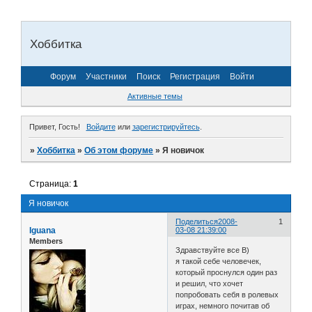
Хоббитка
Форум
Участники
Поиск
Регистрация
Войти
Активные темы
Привет, Гость!
Войдите
или
зарегистрируйтесь
.
»
Хоббитка
»
Об этом форуме
»
Я новичок
Страница:
1
Я новичок
Поделиться
2008-
1
Iguana
03-08 21:39:00
Members
Здравствуйте все B)
я такой себе человечек,
который проснулся один раз
и решил, что хочет
попробовать себя в ролевых
играх, немного почитав об