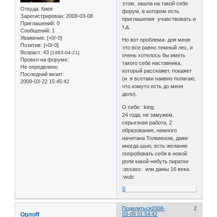
этом, зашла на такой себе
Откуда:
Киев
форум, в котором есть
Зарегистрирован
: 2008-03-08
приглашения учавствовать и
Приглашений:
0
т.д.
Сообщений:
1
Уважение:
[+0/-0]
Но вот проблема- для меня
Позитив:
[+0/-0]
это все равно темный лес, и
Возраст:
43
[1983-04-21]
очень хотелось бы иметь
Провел на форуме:
такого себе наставника,
Не определено
который расскажет, покажет
Последний визит:
(и я всетаки наивно полагаю,
2009-03-22 15:45:42
что комуто есть до меня
дело).
О себе: :king:
24 года, не замужем,
серьезная работа, 2
образования, немного
начитана Толкиеном, даже
иногда шью, есть желание
попробовать себя в новой
роли какой-нибуть пиратки
:assass: или дамы 16 века.
:wub:
0
Поделиться
2008-
2
Орлоff
03-09 01:54:42