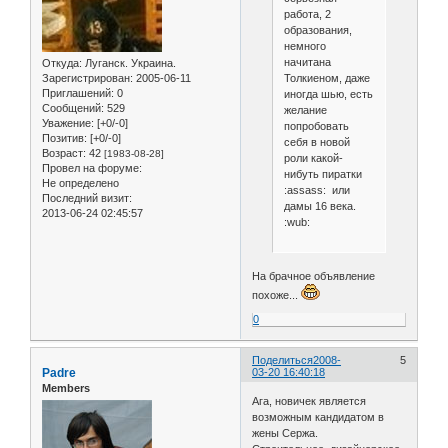
работа, 2
образования,
немного
начитана
Откуда:
Луганск. Украина.
Толкиеном, даже
Зарегистрирован
: 2005-06-11
Приглашений:
0
иногда шью, есть
Сообщений:
529
желание
Уважение:
[+0/-0]
попробовать
Позитив:
[+0/-0]
себя в новой
Возраст:
42
[1983-08-28]
роли какой-
Провел на форуме:
нибуть пиратки
Не определено
:assass: или
Последний визит:
дамы 16 века.
2013-06-24 02:45:57
:wub:
На брачное объявление
похоже...
0
Поделиться
2008-
5
Padre
03-20 16:40:18
Members
Ага, новичек является
возможным кандидатом в
жены Сержа.