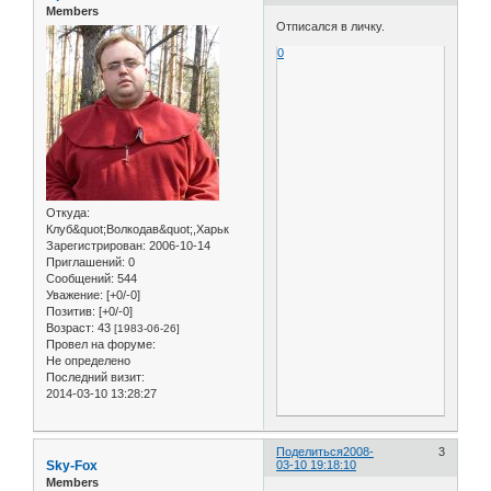
Members
Отписался в личку.
0
Откуда:
Клуб&quot;Волкодав&quot;,Харьк
Зарегистрирован
: 2006-10-14
Приглашений:
0
Сообщений:
544
Уважение:
[+0/-0]
Позитив:
[+0/-0]
Возраст:
43
[1983-06-26]
Провел на форуме:
Не определено
Последний визит:
2014-03-10 13:28:27
Поделиться
2008-
3
Sky-Fox
03-10 19:18:10
Members