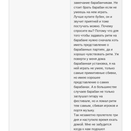
замечание барабанчикам. Не
стоит брать барабан если не
умеешь на нем играть.
Лучше купите бубен, он и
звучит приятней и тоже
постучать можно. Почему
спросите вы? Потому что для
того чтобы задавать ритм на
барабане нужно сначала хоть
иметь представление о
барабанных партиях, да и
хорошо чувствовать ритм. Уж
поверти у меня дома
барабанная установка, я на
ней играть не умею, только
самые примитивные сбивки,
но имею хорошее
представление о самих
барабанах. А в большинстве
случаев барабан не только
заглушал гитару на
фестивале, но и ломал ритм
тем самым, сбивая игроков и
портя музыку.
Так незаметно пролетело три
дня и наступило время ехать
домой. Мне не забудится
когда к нам подошел