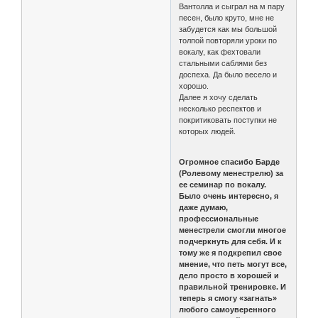
Вантолла и сыграл на м пару
песен, было круто, мне не
забудется как мы большой
толпой повторяли уроки по
вокалу, как фехтовали
стальными саблями без
доспеха. Да было весело и
хорошо.
Далее я хочу сделать
несколько респектов и
покритиковать поступки не
которых людей.
Огромное спасибо Барде
(Ролевому менестрелю) за
ее семинар по вокалу.
Было очень интересно, я
даже думаю,
профессиональные
менестрели смогли многое
подчеркнуть для себя. И к
тому же я подкрепил свое
мнение, что петь могут все,
дело просто в хорошей и
правильной тренировке. И
теперь я смогу «загнать»
любого самоуверенного