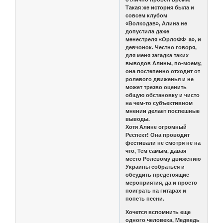
Такая же история была и
совсем клубом
«Волкодав», Алина не
допустила даже
менестреля «ОрлоФФ_а», и
девчонок. Честно говоря,
для меня загадка таких
выводов Алины, по-моему,
она постепенно отходит от
ролевого движенья и не
может трезво оценить
общую обстановку и чисто
на чем-то субъективном
мнении делает поспешные
выводы.
Хотя Алине огромный
Респект! Она проводит
фестивали не смотря не на
что, Тем самым, давая
место Ролевому движению
Украины собраться и
обсудить предстоящие
мероприятия, да и просто
поиграть на гитарах и
попеть песни.
Хочется вспомнить еще
одного человека, Медведь