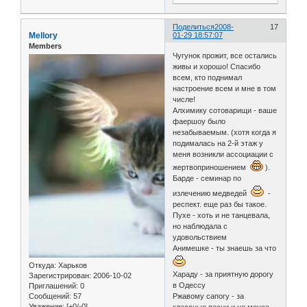
Поделиться
2008-
17
Mellory
01-29 18:57:07
Members
Чугунок прожит, все остались
живы и хорошо! Спасибо
всем, кто поднимал
настроение всем и мне в том
числе!
Алхимику сотоварищи - ваше
фаершоу было
незабываемым. (хотя когда я
подималась на 2-й этаж у
меня возникли ассоциации с
жертвоприношением
).
Барде - семинар по
излечению медведей
-
респект. еще раз бы такое.
Пухе - хоть и не танцевала,
но наблюдала с
удовольствием
Анимешке - ты знаешь за что
Откуда:
Харьков
Хараду - за приятную дорогу
Зарегистрирован
: 2006-10-02
в Одессу
Приглашений:
0
Ржавому сапогу - за
Сообщений:
57
Уважение:
[+0/-0]
классные песни и не менее