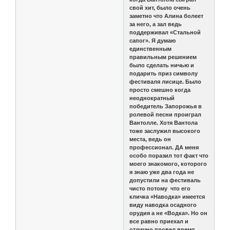
свой хит, было очень
заметно что Алина болеет
за него, а зал ведь
поддерживал «Стальной
сапог». Я думаю
единственным
правильным решением
было сделать ничью и
подарить приз символу
фестиваля лисице. Было
просто смешно когда
неоднократный
победитель Запорожья в
ролевой песни проиграл
Вантолле. Хотя Вантола
тоже заслужил высокого
места, ведь он
профессионал. ДА меня
особо поразил тот факт что
моего знакомого, которого
я знаю уже два года не
допустили на фестиваль
чисто потому что его
кличка «Наводка» имеется
виду наводка осадного
орудия а не «Водка». Но он
все равно приехал и
отлично провел время.