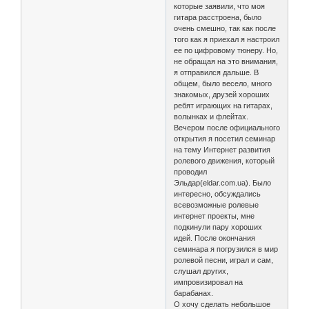
которые заявили, что моя
гитара расстроена, было
очень смешно, так как после
того как я приехал я настроил
ее по цифровому тюнеру. Но,
не обращая на это внимания,
я отправился дальше. В
общем, было весело, много
знакомых, друзей хороших
ребят играющих на гитарах,
волынках и флейтах.
Вечером после официального
открытия я посетил семинар
на тему Интернет развития
ролевого движения, который
проводил
Эльдар(eldar.com.ua). Было
интересно, обсуждались
всевозможные ролевые
интернет проекты, мне
подкинули пару хороших
идей. После окончания
семинара я погрузился в мир
ролевой песни, играл и сам,
слушал других,
импровизировал на
барабанах.
О хочу сделать небольшое