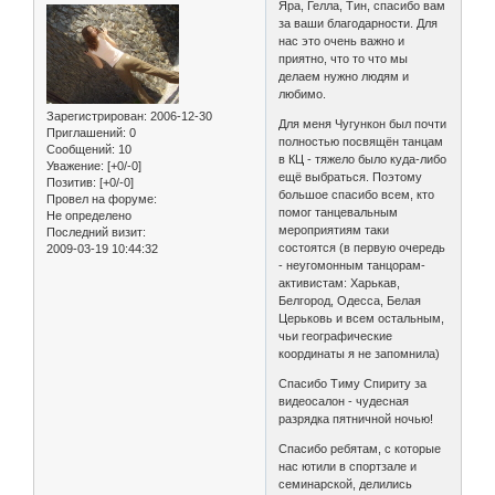
Яра, Гелла, Тин, спасибо вам
за ваши благодарности. Для
нас это очень важно и
приятно, что то что мы
делаем нужно людям и
любимо.
Зарегистрирован
: 2006-12-30
Для меня Чугункон был почти
Приглашений:
0
полностью посвящён танцам
Сообщений:
10
в КЦ - тяжело было куда-либо
Уважение:
[+0/-0]
ещё выбраться. Поэтому
Позитив:
[+0/-0]
большое спасибо всем, кто
Провел на форуме:
помог танцевальным
Не определено
мероприятиям таки
Последний визит:
состоятся (в первую очередь
2009-03-19 10:44:32
- неугомонным танцорам-
активистам: Харькав,
Белгород, Одесса, Белая
Церьковь и всем остальным,
чьи географические
координаты я не запомнила)
Спасибо Тиму Спириту за
видеосалон - чудесная
разрядка пятничной ночью!
Спасибо ребятам, с которые
нас ютили в спортзале и
семинарской, делились