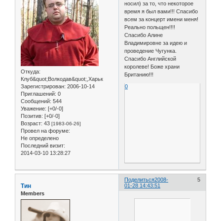
носил) за то, что некоторое
время я был вами!!! Спасибо
всем за концерт имени меня!
Реально польщен!!!!
Спасибо Алине
Владимировне за идею и
проведение Чугунка.
Спасибо Английской
королеве! Боже храни
Откуда:
Британию!!!
Клуб&quot;Волкодав&quot;,Харьк
Зарегистрирован
: 2006-10-14
0
Приглашений:
0
Сообщений:
544
Уважение:
[+0/-0]
Позитив:
[+0/-0]
Возраст:
43
[1983-06-26]
Провел на форуме:
Не определено
Последний визит:
2014-03-10 13:28:27
Поделиться
2008-
5
Тин
01-28 14:43:51
Members