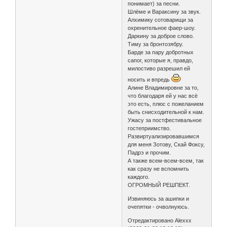
понимает) за песни.
Шлёме и Вараксину за звук.
Алхимику сотоварищи за
охренительное фаер-шоу.
Даркину за доброе слово.
Тиму за бронтозябру.
Барде за пару добротных
сапог, которые я, правдо,
милостиво разрешил ей
носить и впредь
Алине Владимировне за то,
что благодаря ей у нас всё
это есть, плюс с пожеланием
быть снисходительной к нам.
Ужасу за постфестивальное
гостеприимство.
Развиртуализировавшимся
для меня Зотову, Скай Фоксу,
Падрэ и прочим.
А также всем-всем-всем, так
как сразу не вспомнить
каждого.
ОГРОМНЫЙ РЕШПЕКТ.
Извиняюсь за ашипки и
очепятки - очволнуюсь.
Отредактировано Alexxx