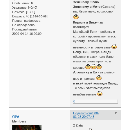
Зеленому, Эглю.
Сообщений:
6
Зеленому и Мите (Сокола)
Уважение:
[+0/-0]
вас было мало, но хорошо!
Позитив:
[+0/-0]
Возраст:
40
[1986-05-08]
Провел на форуме:
Кирилу и Вике
- за
Не определено
позитифф!
Последний визит:
Милейшей
Тони
- ребенку с
2009-04-14 16:20:09
которой я провела почти всю
субботу - яркоий лучик
невинности в пяном зале
Бену, Тин, Тигре, Санди
-
общения с вами тоже было
мало, но очень приятно и
хорошо
Алхимику и Ко
- за файер-
шоу и приколы
и всей моей команде Харад
- с вами этот выезд стал
незабываемым
!
0
Поделиться
2008-
11
ЯРА
01-28 20:07:48
Members
2 Zlata