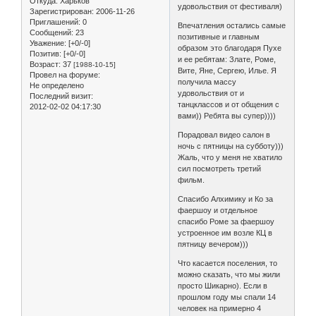
Откуда:
Харьков
удовольствия от фестиваля)
Зарегистрирован
: 2006-11-26
Приглашений:
0
Впечатления остались самые
Сообщений:
23
позитивные и главным
Уважение:
[+0/-0]
образом это благодаря Пухе
Позитив:
[+0/-0]
и ее ребятам: Злате, Роме,
Возраст:
37
[1988-10-15]
Вите, Яне, Сергею, Илье. Я
Провел на форуме:
получила массу
Не определено
удовольствия от и
Последний визит:
танцклассов и от общения с
2012-02-02 04:17:30
вами)) Ребята вы супер))))
Порадовал видео салон в
ночь с пятницы на субботу)))
Жаль, что у меня не хватило
сил посмотреть третий
фильм.
Спасибо Алхимику и Ко за
фаершоу и отдельное
спасибо Роме за фаершоу
устроенное им возле КЦ в
пятницу вечером)))
Что касается поселения, то
можно сказать, что мы жили
просто Шикарно). Если в
прошлом году мы спали 14
человек на примерно 4