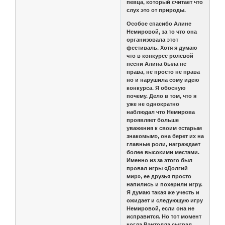
певца, который считает что
слух это от природы.
Особое спасибо Алине
Немировой, за то что она
организовала этот
фестиваль. Хотя я думаю
что в конкурсе ролевой
песни Алина была не
права, не просто не права
но и нарушила сому идею
конкурса. Я обосную
почему. Дело в том, что я
уже не однократно
наблюдал что Немирова
проявляет больше
уважения к своим «старым
знакомым», она берет их на
главные роли, награждает
более высокими местами.
Именно из за этого был
провал игры «Долгий
мир», ее друзья просто
напились и похерили игру.
Я думаю такая же учесть и
ожидает и следующую игру
Немировой, если она не
исправится. Но тот момент
когда Вантолла сыграл