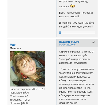
матросикам за щекотку,
сволочи.
Всем, кого люблю, но забыл
как - сочтемся!!!
И главное - ХАРАД!!!! Имейте
ввиду! С вами куда угодно!!!
0
Поделиться
2008-
14
Mab
01-28 22:09:44
Members
Огромные респекты лично от
меня и от членов клуба
"Темора", которые смогли
доехать до Чугункона:)
- Пухе за ее неутомимость и
за одуплянск для "чайников",
так желающих танцевать;
- Бену за организацию
семинарского процесса и за
личное знакомство - было
Зарегистрирован
: 2007-10-16
очень приятно пообщаться:)
Приглашений:
0
- Эльдару за его (пардон)
Сообщений:
47
шило в одном месте и
Уважение:
[+0/-0]
желание объять
Позитив:
[+0/-0]