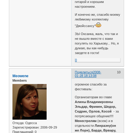
гитарой и хорошим
настроением.
И конечно же, спасибо моему
любимому коллективу
"Джойссансу"
ЗЫ Оксанка, жаль, что так и
не вышло вместе с вами
погулять по Харькову... Но, я
думаю, вы как-нибудь
заедете в гости!
0
Поделиться
2008-
10
Meowene
01-28 18:13:08
Members
огромное спасибо за
фестиваль:
Организаторам во главе
Алины Владимировны
Эльдар, Фримен, Шедор,
Седрик, Орлов, Косой
- за
потрясающее общение!!!!
Менестрелям
(всем) и в
Откуда:
Одесса
отдельности
Линраэну(он
Зарегистрирован
: 2006-09-29
же Лорн), Барде, Врвару,
Приглашений:
0