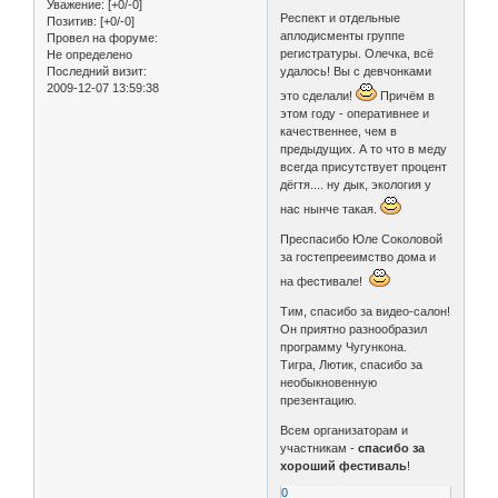
Уважение:
[+0/-0]
Респект и отдельные
Позитив:
[+0/-0]
аплодисменты группе
Провел на форуме:
регистратуры. Олечка, всё
Не определено
Последний визит:
удалось! Вы с девчонками
2009-12-07 13:59:38
это сделали!
Причём в
этом году - оперативнее и
качественнее, чем в
предыдущих. А то что в меду
всегда присутствует процент
дёгтя.... ну дык, экология у
нас нынче такая.
Преспасибо Юле Соколовой
за гостепрееимство дома и
на фестивале!
Тим, спасибо за видео-салон!
Он приятно разнообразил
программу Чугункона.
Тигра, Лютик, спасибо за
необыкновенную
презентацию.
Всем организаторам и
участникам -
спасибо за
хороший фестиваль
!
0