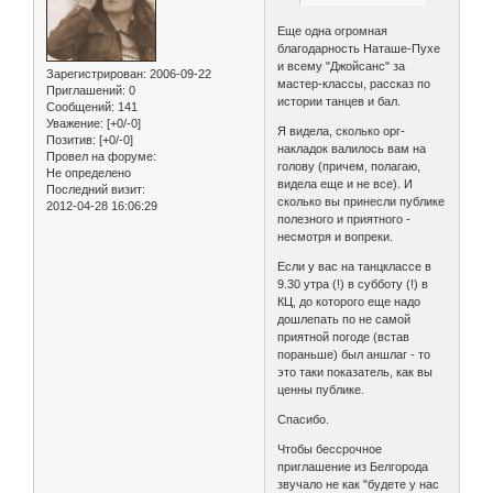
Еще одна огромная
благодарность Наташе-Пухе
и всему "Джойсанс" за
Зарегистрирован
: 2006-09-22
мастер-классы, рассказ по
Приглашений:
0
истории танцев и бал.
Сообщений:
141
Уважение:
[+0/-0]
Я видела, сколько орг-
Позитив:
[+0/-0]
накладок валилось вам на
Провел на форуме:
голову (причем, полагаю,
Не определено
видела еще и не все). И
Последний визит:
сколько вы принесли публике
2012-04-28 16:06:29
полезного и приятного -
несмотря и вопреки.
Если у вас на танцклассе в
9.30 утра (!) в субботу (!) в
КЦ, до которого еще надо
дошлепать по не самой
приятной погоде (встав
пораньше) был аншлаг - то
это таки показатель, как вы
ценны публике.
Спасибо.
Чтобы бессрочное
приглашение из Белгорода
звучало не как "будете у нас