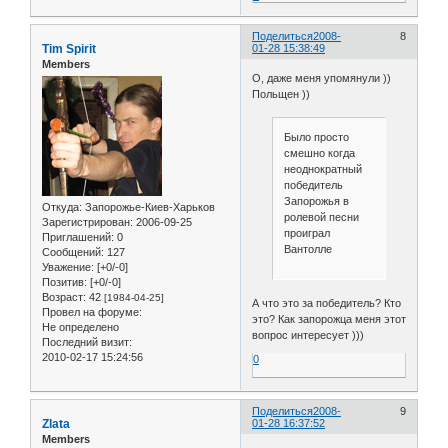
Поделиться
2008-
8
Tim Spirit
01-28 15:38:49
Members
О, даже меня упомянули ))
Польщен ))
Было просто
смешно когда
неоднократный
победитель
Запорожья в
Откуда:
Запорожье-Киев-Харьков
ролевой песни
Зарегистрирован
: 2006-09-25
проиграл
Приглашений:
0
Вантолле
Сообщений:
127
Уважение:
[+0/-0]
Позитив:
[+0/-0]
Возраст:
42
[1984-04-25]
А что это за победитель? Кто
Провел на форуме:
это? Как запорожца меня этот
Не определено
вопрос интересует )))
Последний визит:
2010-02-17 15:24:56
0
Поделиться
2008-
9
Zlata
01-28 16:37:52
Members