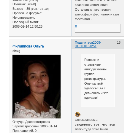
Позитив:
[+0/-0]
классное исполнение
Возраст:
39
[1987-03-10]
Остальным, кто творил
Провел на форуме:
атмосферу фестиваля и сам
Не определено
фестиваль!
Последний визит:
0
2008-02-14 12:50:25
Поделиться
2008-
18
Филиппова Ольга
01-30 01:20:51
chug
Респект и
отдельные
аплодисменты
группе
регистратуры.
Олечка, всё
удалось! Вы с
девчонками это
сделали!
Фотокомпромат
Откуда:
Днепропетровск
свидетельствует, что твои
Зарегистрирован
: 2006-01-14
лапки туда тоже были
Приглашений:
0