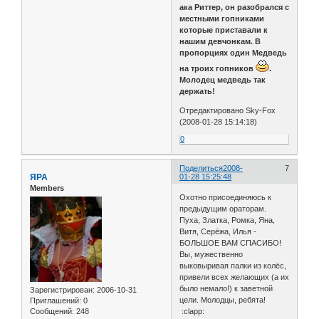
ака Риттер, он разобрался с
местными гопниками
которые приставали к
нашим девчонкам. В
пропорциях один Медведь
на троих гопников
.
Молодец медведь так
держать!
Отредактировано Sky-Fox
(2008-01-28 15:14:18)
0
Поделиться
2008-
7
ЯРА
01-28 15:25:48
Members
Охотно присоединяюсь к
предыдущим ораторам.
Пуха, Златка, Ромка, Яна,
Витя, Серёжа, Илья -
БОЛЬШОЕ ВАМ СПАСИБО!
Вы, мужественно
выковыривая палки из колёс,
привели всех желающих (а их
было немало!) к заветной
Зарегистрирован
: 2006-10-31
цели. Молодцы, ребята!
Приглашений:
0
Сообщений:
248
:clapp: