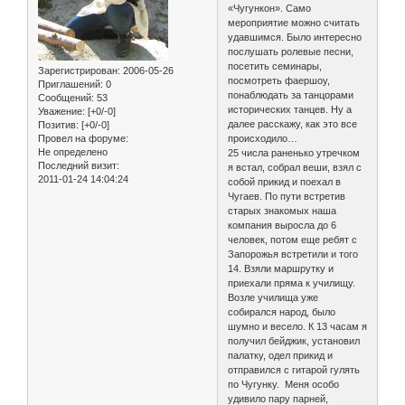
«Чугункон». Само
мероприятие можно считать
удавшимся. Было интересно
послушать ролевые песни,
посетить семинары,
Зарегистрирован
: 2006-05-26
посмотреть фаершоу,
Приглашений:
0
понаблюдать за танцорами
Сообщений:
53
исторических танцев. Ну а
Уважение:
[+0/-0]
далее расскажу, как это все
Позитив:
[+0/-0]
Провел на форуме:
происходило…
Не определено
25 числа раненько утречком
Последний визит:
я встал, собрал веши, взял с
2011-01-24 14:04:24
собой прикид и поехал в
Чугаев. По пути встретив
старых знакомых наша
компания выросла до 6
человек, потом еще ребят с
Запорожья встретили и того
14. Взяли маршрутку и
приехали пряма к училищу.
Возле училища уже
собирался народ, было
шумно и весело. К 13 часам я
получил бейджик, установил
палатку, одел прикид и
отправился с гитарой гулять
по Чугунку. Меня особо
удивило пару парней,