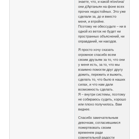
знаете, что, и какой я/он/она/
они д’Артаньян на фоне всех
прочих недостойных. Это уже
сделали за, до и вместо
меня, и втройне.
Поэтому не обессудьте – ни в
одной из веток не будет ни
пространных объяснений, ни
оправданий, ни наездов.
Я просто хочу сказать
огромное спасибо всем
своим друзьям за то, что они
у меня есть, за то, что мы
взаимно помогли друг другу
дожить, пережить и выжить,
сделать то, что было в наших
силах, и что нам дали
возможность сделать.
Я – внутри системы, поэтому
не собираюсь судить, хорошо
или плохо получилось. Вам
виднее.
Спасибо замечательным
девочкам, согласившимся
пожертвовать своим
временем ради
сомнительной радости