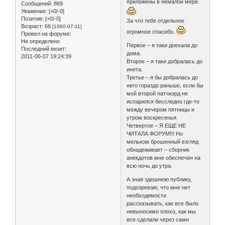
приложены в немалой мере.
Сообщений:
869
Уважение:
[+0/-0]
Позитив:
[+0/-0]
За что тебе отдельное
Возраст:
66
[1960-07-11]
огромное спасибо.
Провел на форуме:
Не определено
Первое – я таки доехала до
Последний визит:
дома.
2011-06-07 19:24:39
Второе – я таки добралась до
инета.
Третье – я бы добралась до
него гораздо раньше, если бы
мой второй патчкорд не
испарился бесследно где-то
между вечером пятницы и
утром воскресенья.
Четвертое – Я ЕЩЕ НЕ
ЧИТАЛА ФОРУМ!!! Но
мельком брошенный взгляд
обнадеживает – сборник
анекдотов мне обеспечен на
всю ночь до утра.
А зная здешнюю публику,
подозреваю, что мне нет
необходимости
рассказывать, как все было
невыносимо плохо, как мы
все сделали через сами