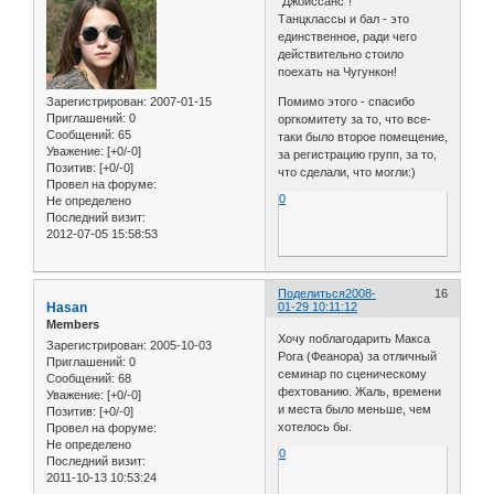
"Джойссанс"!
Танцклассы и бал - это
единственное, ради чего
действительно стоило
поехать на Чугункон!
Зарегистрирован
: 2007-01-15
Помимо этого - спасибо
Приглашений:
0
оргкомитету за то, что все-
Сообщений:
65
таки было второе помещение,
Уважение:
[+0/-0]
за регистрацию групп, за то,
Позитив:
[+0/-0]
что сделали, что могли:)
Провел на форуме:
0
Не определено
Последний визит:
2012-07-05 15:58:53
Поделиться
2008-
16
Hasan
01-29 10:11:12
Members
Хочу поблагодарить Макса
Зарегистрирован
: 2005-10-03
Рога (Феанора) за отличный
Приглашений:
0
семинар по сценическому
Сообщений:
68
фехтованию. Жаль, времени
Уважение:
[+0/-0]
и места было меньше, чем
Позитив:
[+0/-0]
хотелось бы.
Провел на форуме:
Не определено
0
Последний визит:
2011-10-13 10:53:24