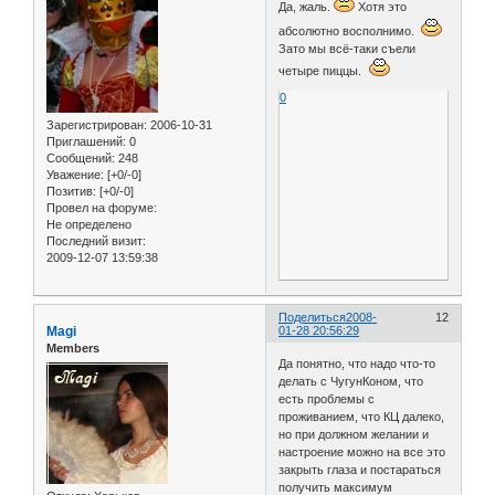
Да, жаль.
Хотя это
абсолютно восполнимо.
Зато мы всё-таки съели
четыре пиццы.
0
Зарегистрирован
: 2006-10-31
Приглашений:
0
Сообщений:
248
Уважение:
[+0/-0]
Позитив:
[+0/-0]
Провел на форуме:
Не определено
Последний визит:
2009-12-07 13:59:38
Поделиться
2008-
12
Magi
01-28 20:56:29
Members
Да понятно, что надо что-то
делать с ЧугунКоном, что
есть проблемы с
проживанием, что КЦ далеко,
но при должном желании и
настроение можно на все это
закрыть глаза и постараться
получить максимум