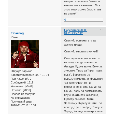
метрах, спали все боком, а
некоторые и валетом... То в
этом году можно было спать
на спине)))
0
Поделиться
2008-
13
Eldarnag
01-28 21:27:12
Юкон
Спасибо оргкомитету за
адские труды.
Спасибо многим многим!!!
Симферопольцам за место
на полу и под солнцем, и
беседы, Кухне за ум, Бену за
энергию, Тиму за "прыг, прыг,
Откуда:
Харьков
прыг", Вараксину за
Зарегистрирован
: 2007-01-24
Приглашений:
0
невозмутимость, инфоцентру
Сообщений:
1519
"за кипяточек", гон и
Уважение:
[+0/-0]
пополнение счета, Санди за
Позитив:
[+0/-0]
Санди, всем за возможность
Провел на форуме:
поумничать безнаказанно,
Не определено
Орлову за голос, Мите,
Последний визит:
Зеленому, Кирилу и Вите - за
2010-11-07 12:18:31
приезд, Пухе за бре, Селлу за
Харад, Хараду за метросиков,