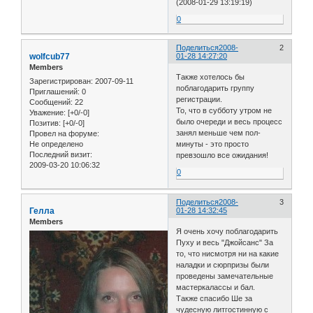
(2008-01-29 13:19:19)
0
Поделиться
2008-
2
wolfcub77
01-28 14:27:20
Members
Также хотелось бы
Зарегистрирован
: 2007-09-11
поблагодарить группу
Приглашений:
0
регистрации.
Сообщений:
22
То, что в субботу утром не
Уважение:
[+0/-0]
было очереди и весь процесс
Позитив:
[+0/-0]
занял меньше чем пол-
Провел на форуме:
Не определено
минуты - это просто
Последний визит:
превзошло все ожидания!
2009-03-20 10:06:32
0
Поделиться
2008-
3
Гелла
01-28 14:32:45
Members
Я очень хочу поблагодарить
Пуху и весь "Джойсанс" За
то, что нисмотря ни на какие
наладки и сюрпризы были
проведены замечательные
мастеркалассы и бал.
Также спасибо Ше за
чудесную литгостинную с