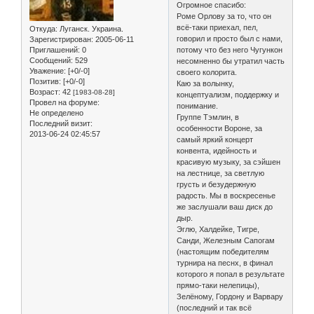
Огромное спасибо:
Роме Орлову за то, что он
всё-таки приехал, пел,
Откуда:
Луганск. Украина.
говорил и просто был с нами,
Зарегистрирован
: 2005-06-11
Приглашений:
0
потому что без него Чугункон
Сообщений:
529
несомненно бы утратил часть
Уважение:
[+0/-0]
своего колорита.
Позитив:
[+0/-0]
Каю за волынку,
Возраст:
42
[1983-08-28]
концептуализм, поддержку и
Провел на форуме:
понимание.
Не определено
Группе Тэмлин, в
Последний визит:
особенности Вороне, за
2013-06-24 02:45:57
самый яркий концерт
конвента, идейность и
красивую музыку, за сэйшен
на лестнице, за светлую
грусть и безудержную
радость. Мы в воскресенье
же заслушали ваш диск до
дыр.
Эглю, Халдейке, Тигре,
Санди, Железным Сапогам
(настоящим победителям
турнира на песнх, в финал
которого я попал в результате
прямо-таки нелепицы),
Зелёному, Гордону и Варвару
(последний и так всё