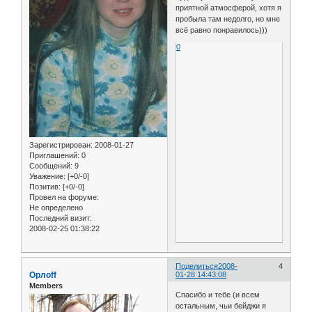
приятной атмосферой, хотя я
пробыла там недолго, но мне
всё равно понравилось)))
0
Зарегистрирован
: 2008-01-27
Приглашений:
0
Сообщений:
9
Уважение:
[+0/-0]
Позитив:
[+0/-0]
Провел на форуме:
Не определено
Последний визит:
2008-02-25 01:38:22
Поделиться
2008-
4
Орлоff
01-28 14:43:08
Members
Спасибо и тебе (и всем
остальным, чьи бейджи я