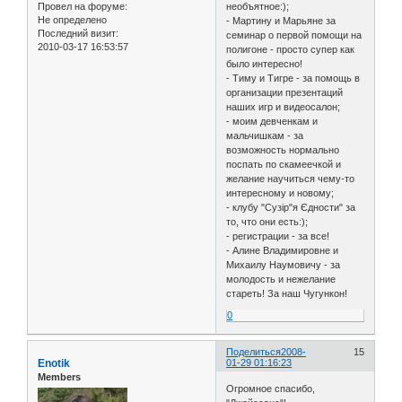
Провел на форуме:
необъятное:);
Не определено
- Мартину и Марьяне за
Последний визит:
семинар о первой помощи на
2010-03-17 16:53:57
полигоне - просто супер как
было интересно!
- Тиму и Тигре - за помощь в
организации презентаций
наших игр и видеосалон;
- моим девченкам и
мальчишкам - за
возможность нормально
поспать по скамеечкой и
желание научиться чему-то
интересному и новому;
- клубу "Сузір"я Єдности" за
то, что они есть:);
- регистрации - за все!
- Алине Владимировне и
Михаилу Наумовичу - за
молодость и нежелание
стареть! За наш Чугункон!
0
Поделиться
2008-
15
Enotik
01-29 01:16:23
Members
Огромное спасибо,