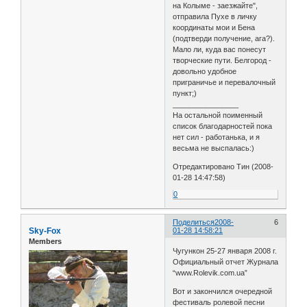
на Колыме - заезжайте",
отправила Пухе в личку
координаты мои и Бена
(подтверди получение, ага?).
Мало ли, куда вас понесут
творческие пути. Белгород -
довольно удобное
приграничье и перевалочный
пункт;)
________________
На остальной поименный
список благодарностей пока
нет сил - работанька, и я
весьма не выспалась:)
Отредактировано Тин (2008-
01-28 14:47:58)
0
Поделиться
2008-
6
Sky-Fox
01-28 14:58:21
Members
Чугункон 25-27 января 2008 г.
Официальный отчет Журнала
“www.Rolevik.com.ua”
Вот и закончился очередной
фестиваль ролевой песни