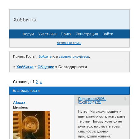
Хоббитка
Форум
Участники
Поиск
Регистрация
Войти
Активные темы
Привет, Гость!
Войдите
или
зарегистрируйтесь
.
»
Хоббитка
»
Общение
»
Благодарности
Страница:
1
2
»
Благодарности
Поделиться
2008-
1
Alexxx
01-28 13:49:21
Members
Ну вот, Чугункон прошёл, и
впечатления остались самые
тёплые. Потому хочется не
ругаться, но сказать всем
спасибо за удочно
прошедший конвент.