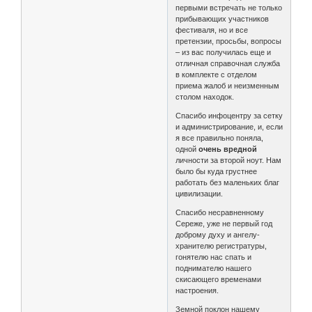
первыми встречать не только
прибывающих участников
фестиваля, но и все
претензии, просьбы, вопросы
– из вас получилась еще и
отличная справочная служба
в комплекте с отделом
приема жалоб и неизменным
столом находок.
Спасибо инфоцентру за сетку
и администрирование, и, если
я все правильно поняла,
одной
очень вредной
личности за второй ноут. Нам
было бы куда грустнее
работать без маленьких благ
цивилизации.
Спасибо несравненному
Сереже, уже не первый год
доброму духу и ангелу-
хранителю регистратуры,
гонятелю нас спать и
поднимателю нашего
скисающего временами
настроения.
Земной поклон нашему