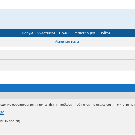
Форум
Участники
Поиск
Регистрация
Войти
Активные темы
дение соревнования и прочая фигня, вобщем чтоб потом не оказалось, что кто-то не в
560
ией (мало-ли)