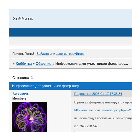
Хоббитка
Привет, Гость!
Войдите
или
зарегистрируйтесь
.
»
Хоббитка
»
Общение
»
Информация для участников фаер-шоу...
Страница:
1
Информация для участников фаер-шоу...
Алхимик.
Поделиться
2008-01-17 17:35:34
Members
В рамках фаер-шоу планируется прове
http://eastfire.com.ua/viewtopic.php?t=2
пс. если будут проблемы с регистрац
icq: 343-728-546