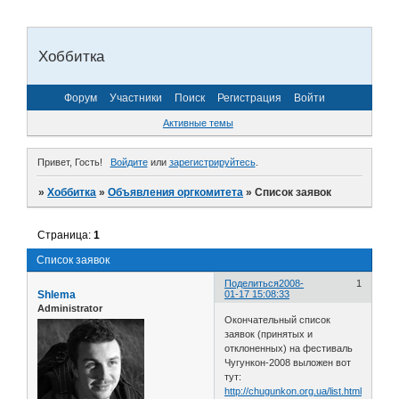
Хоббитка
Форум
Участники
Поиск
Регистрация
Войти
Активные темы
Привет, Гость!
Войдите
или
зарегистрируйтесь
.
»
Хоббитка
»
Объявления оргкомитета
»
Список заявок
Страница:
1
Список заявок
Поделиться
2008-
1
Shlema
01-17 15:08:33
Administrator
Окончательный список
заявок (принятых и
отклоненных) на фестиваль
Чугункон-2008 выложен вот
тут:
http://chugunkon.org.ua/list.html
.